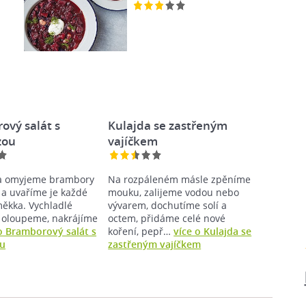
ový salát s
Kulajda se zastřeným
zou
vajíčkem
 a omyjeme brambory
Na rozpáleném másle zpěníme
 a uvaříme je každé
mouku, zalijeme vodou nebo
měkka. Vychladlé
vývarem, dochutíme solí a
oloupeme, nakrájíme
octem, přidáme celé nové
o Bramborový salát s
koření, pepř…
více o Kulajda se
u
zastřeným vajíčkem