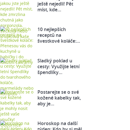
ještě nejedli! Pět
míst, kde…
10 nejlepších
receptů na
švestkové koláče:…
Sladký poklad u
cesty: Využijte letní
špendlíky…
Postarejte se o své
kožené kabelky tak,
aby je…
Horoskop na další
týden: Kdo by si měl