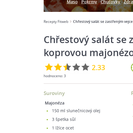
Maso
Pokrmy
Chuťovky
Zdra
Recepty Fitweb
Chřestový salát se zastřeným vej
Chřestový salát se
koprovou majonézo
2.33
hodnoceno:
3
Suroviny
Majonéza
150
ml slunečnicový olej
3
špetka sůl
1
lžíce ocet