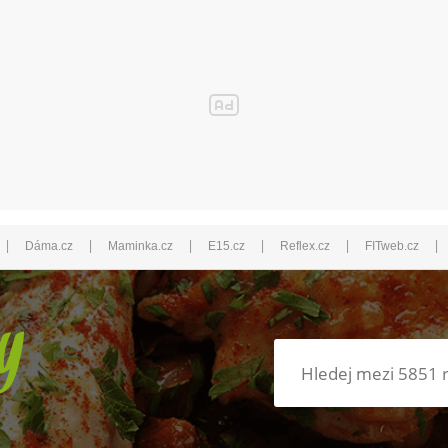
|
|
|
|
|
|
Dáma.cz
Maminka.cz
E15.cz
Reflex.cz
FITweb.cz