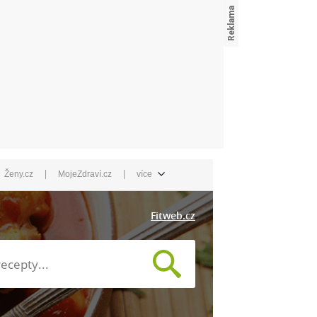
|
|
Ženy.cz
MojeZdraví.cz
více
Fitweb.cz