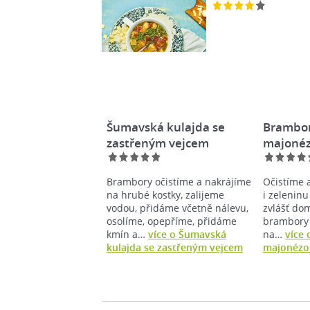
Šumavská kulajda se
Brambor
zastřeným vejcem
majoné
Brambory očistíme a nakrájíme
Očistíme
na hrubé kostky, zalijeme
i zeleninu
vodou, přidáme včetně nálevu,
zvlášť do
osolíme, opepříme, přidáme
brambory 
kmín a…
více o Šumavská
na…
více 
kulajda se zastřeným vejcem
majonézo