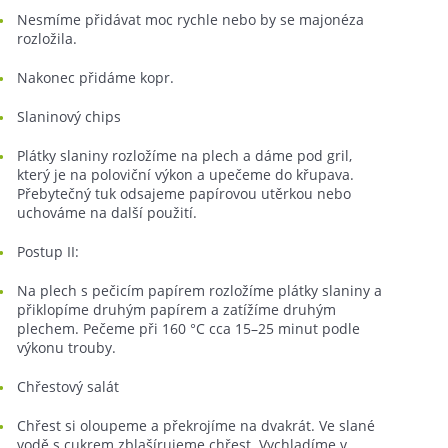
Nesmíme přidávat moc rychle nebo by se majonéza
rozložila.
Nakonec přidáme kopr.
Slaninový chips
Plátky slaniny rozložíme na plech a dáme pod gril,
který je na poloviční výkon a upečeme do křupava.
Přebytečný tuk odsajeme papírovou utěrkou nebo
uchováme na další použití.
Postup II:
Na plech s pečicím papírem rozložíme plátky slaniny a
přiklopíme druhým papírem a zatížíme druhým
plechem. Pečeme při 160 °C cca 15–25 minut podle
výkonu trouby.
Chřestový salát
Chřest si oloupeme a překrojíme na dvakrát. Ve slané
vodě s cukrem zblašírujeme chřest. Vychladíme v