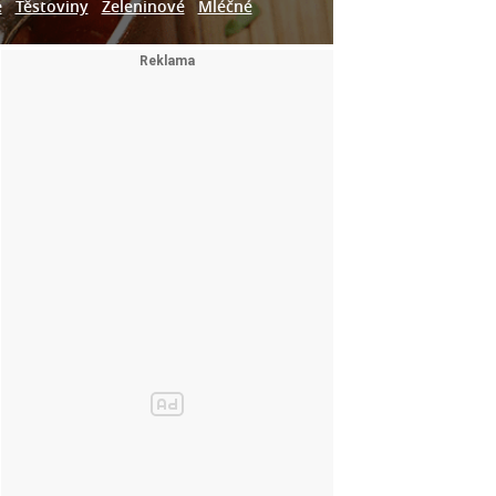
e
Těstoviny
Zeleninové
Mléčné