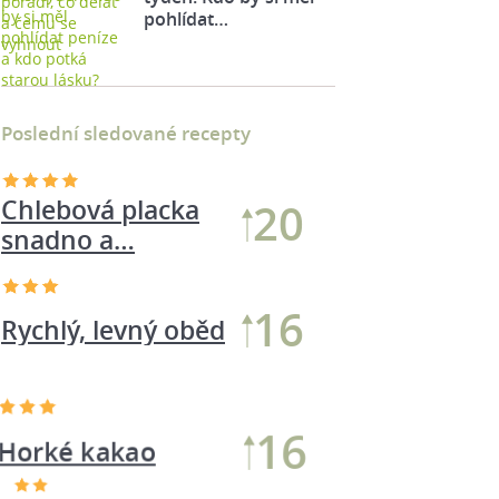
pohlídat…
Poslední sledované recepty
Chlebová placka
20
snadno a…
16
Rychlý, levný oběd
16
Horké kakao