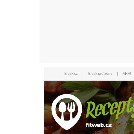
|
|
Blesk.cz
Blesk pro ženy
AHA!