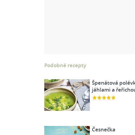
Podobné recepty
Špenátová polévk
jáhlami a řeřicho
Česnečka