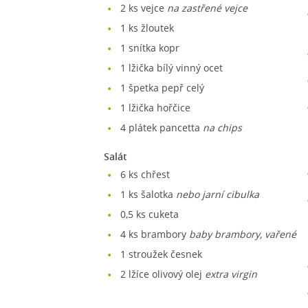
2
ks vejce
na zastřené vejce
1
ks žloutek
1
snítka kopr
1
lžička bílý vinný ocet
1
špetka pepř celý
1
lžička hořčice
4
plátek pancetta
na chips
Salát
6
ks chřest
1
ks šalotka
nebo jarní cibulka
0,5
ks cuketa
4
ks brambory
baby brambory, vařené
1
stroužek česnek
2
lžíce olivový olej
extra virgin