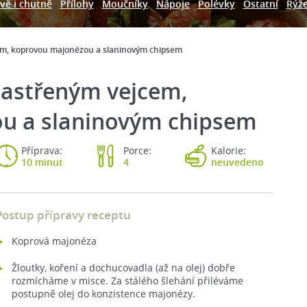
vě i chutně
Přílohy
Moučníky
Nápoje
Polévky
Ostatní
Rýž
cem, koprovou majonézou a slaninovým chipsem
 zastřeným vejcem,
u a slaninovým chipsem
Příprava:
Porce:
Kalorie:
10 minut
4
neuvedeno
Postup přípravy receptu
Koprová majonéza
Žloutky, koření a dochucovadla (až na olej) dobře
rozmícháme v misce. Za stálého šlehání přiléváme
postupně olej do konzistence majonézy.