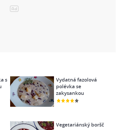
a s
Vydatná fazolová
u
polévka se
zakysankou
Vegetariánský boršč