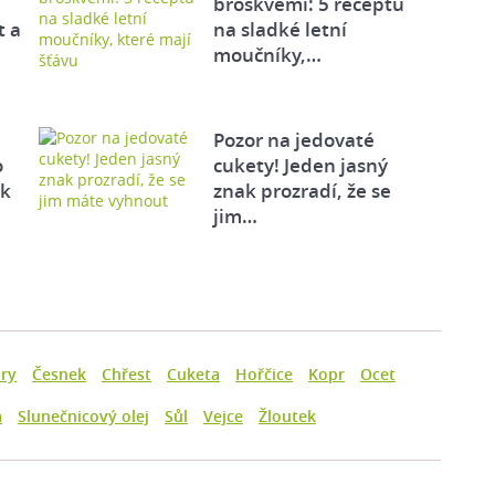
broskvemi: 5 receptů
t a
na sladké letní
moučníky,…
Pozor na jedovaté
o
cukety! Jeden jasný
ek
znak prozradí, že se
jim…
ry
Česnek
Chřest
Cuketa
Hořčice
Kopr
Ocet
a
Slunečnicový olej
Sůl
Vejce
Žloutek