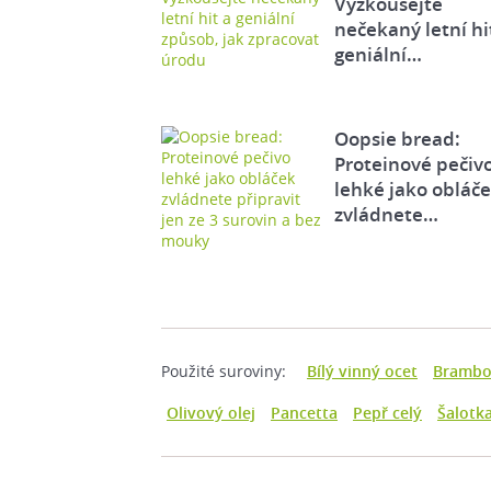
Vyzkoušejte
nečekaný letní hi
geniální…
Oopsie bread:
Proteinové pečiv
lehké jako obláč
zvládnete…
Použité suroviny:
Bílý vinný ocet
Brambo
Olivový olej
Pancetta
Pepř celý
Šalotk