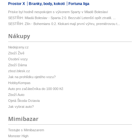
Prostor X
Branky, body, kokoti
Fortuna liga
Priske byl hodně nespokojen s výkonem Sparty v Mladé Boleslavi
SESTŘIH: Mladá Boleslav - Sparta 2:0. Bezzubí Letenští opět ztratili. ...
SESTŘIH: Zlín - Bohemians 0:2. Klokani mají první výhru, premiérovou t...
Nákupy
hledejceny.cz
Zboží Živě
Osobní vozy
Zboží Dáma
zbozi.blesk.cz
Jak na prohlídku ojetého vozu?
HobbyKompas
Auto pro začátečníka do 100 000 Kč
Zboží Auto
Ojetá Škoda Octavia
Jak vybrat auto?
Mimibazar
Testujte s Mimibazarem
Monster High