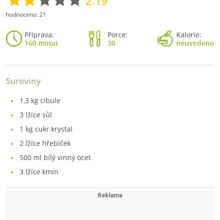
2.19
hodnoceno:
21
Příprava:
Porce:
Kalorie:
160 minut
30
neuvedeno
Suroviny
1,3
kg cibule
3
lžíce sůl
1
kg cukr krystal
2
lžíce hřebíček
500
ml bílý vinný ocet
3
lžíce kmín