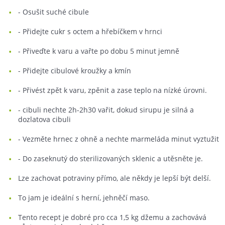
- Osušit suché cibule
- Přidejte cukr s octem a hřebíčkem v hrnci
- Přiveďte k varu a vařte po dobu 5 minut jemně
- Přidejte cibulové kroužky a kmín
- Přivést zpět k varu, zpěnit a zase teplo na nízké úrovni.
- cibuli nechte 2h-2h30 vařit, dokud sirupu je silná a
dozlatova cibuli
- Vezměte hrnec z ohně a nechte marmeláda minut vyztužit
- Do zaseknutý do sterilizovaných sklenic a utěsněte je.
Lze zachovat potraviny přímo, ale někdy je lepší být delší.
To jam je ideální s herní, jehněčí maso.
Tento recept je dobré pro cca 1,5 kg džemu a zachovává