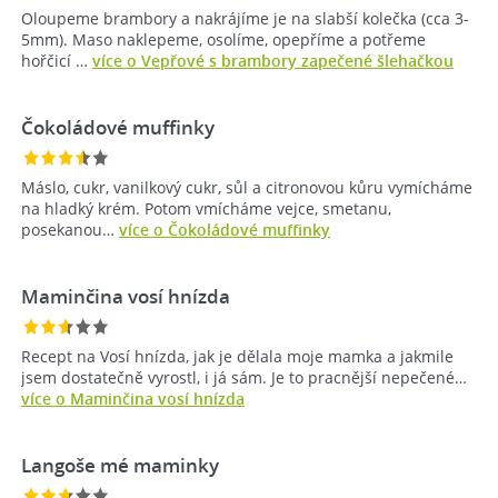
Oloupeme brambory a nakrájíme je na slabší kolečka (cca 3-
5mm). Maso naklepeme, osolíme, opepříme a potřeme
hořčicí …
více o Vepřové s brambory zapečené šlehačkou
Čokoládové muffinky
Máslo, cukr, vanilkový cukr, sůl a citronovou kůru vymícháme
na hladký krém. Potom vmícháme vejce, smetanu,
posekanou…
více o Čokoládové muffinky
Maminčina vosí hnízda
Recept na Vosí hnízda, jak je dělala moje mamka a jakmile
jsem dostatečně vyrostl, i já sám. Je to pracnější nepečené…
více o Maminčina vosí hnízda
Langoše mé maminky