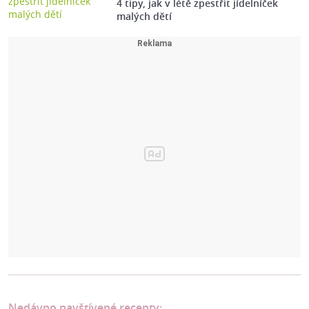
4 tipy, jak v létě zpestřit jídelníček
malých dětí
Nedávno navštívené recepty: