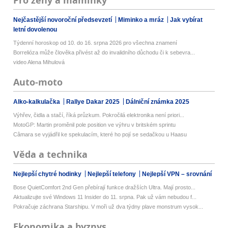
Pro ženy a maminky
Nejčastější novoroční předsevzetí
Miminko a mráz
Jak vybírat
letní dovolenou
Týdenní horoskop od 10. do 16. srpna 2026 pro všechna znamení
Borrelióza může člověka přivést až do invalidního důchodu či k sebevra...
video Alena Mihulová
Auto-moto
Alko-kalkulačka
Rallye Dakar 2025
Dálniční známka 2025
Výhřev, čidla a stačí, říká průzkum. Pokročilá elektronika není priori...
MotoGP: Martin proměnil pole position ve výhru v britském sprintu
Câmara se vyjádřil ke spekulacím, které ho pojí se sedačkou u Haasu
Věda a technika
Nejlepší chytré hodinky
Nejlepší telefony
Nejlepší VPN – srovnání
Bose QuietComfort 2nd Gen přebírají funkce dražších Ultra. Mají prosto...
Aktualizujte své Windows 11 Insider do 11. srpna. Pak už vám nebudou f...
Pokračuje záchrana Starshipu. V moři už dva týdny plave monstrum vysok...
Ekonomika a byznys