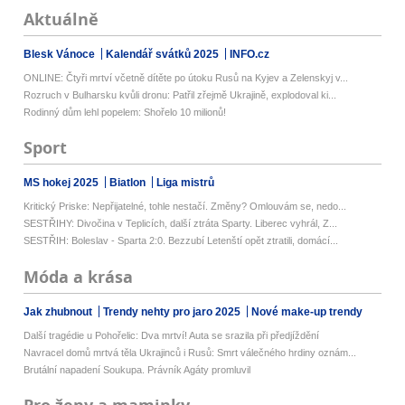
Aktuálně
Blesk Vánoce
Kalendář svátků 2025
INFO.cz
ONLINE: Čtyři mrtví včetně dítěte po útoku Rusů na Kyjev a Zelenskyj v...
Rozruch v Bulharsku kvůli dronu: Patřil zřejmě Ukrajině, explodoval ki...
Rodinný dům lehl popelem: Shořelo 10 milionů!
Sport
MS hokej 2025
Biatlon
Liga mistrů
Kritický Priske: Nepřijatelné, tohle nestačí. Změny? Omlouvám se, nedo...
SESTŘIHY: Divočina v Teplicích, další ztráta Sparty. Liberec vyhrál, Z...
SESTŘIH: Boleslav - Sparta 2:0. Bezzubí Letenští opět ztratili, domácí...
Móda a krása
Jak zhubnout
Trendy nehty pro jaro 2025
Nové make-up trendy
Další tragédie u Pohořelic: Dva mrtví! Auta se srazila při předjíždění
Navracel domů mrtvá těla Ukrajinců i Rusů: Smrt válečného hrdiny oznám...
Brutální napadení Soukupa. Právník Agáty promluvil