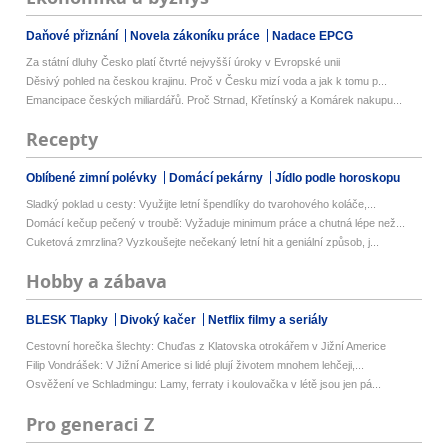
Daňové přiznání
Novela zákoníku práce
Nadace EPCG
Za státní dluhy Česko platí čtvrté nejvyšší úroky v Evropské unii
Děsivý pohled na českou krajinu. Proč v Česku mizí voda a jak k tomu p...
Emancipace českých miliardářů. Proč Strnad, Křetínský a Komárek nakupu...
Recepty
Oblíbené zimní polévky
Domácí pekárny
Jídlo podle horoskopu
Sladký poklad u cesty: Využijte letní špendlíky do tvarohového koláče,...
Domácí kečup pečený v troubě: Vyžaduje minimum práce a chutná lépe než...
Cuketová zmrzlina? Vyzkoušejte nečekaný letní hit a geniální způsob, j...
Hobby a zábava
BLESK Tlapky
Divoký kačer
Netflix filmy a seriály
Cestovní horečka šlechty: Chuďas z Klatovska otrokářem v Jižní Americe
Filip Vondrášek: V Jižní Americe si lidé plují životem mnohem lehčeji,...
Osvěžení ve Schladmingu: Lamy, ferraty i koulovačka v létě jsou jen pá...
Pro generaci Z