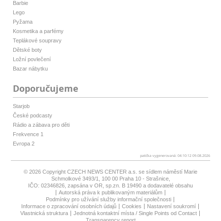
Barbie
Lego
Pyžama
Kosmetika a parfémy
Teplákové soupravy
Dětské boty
Ložní povlečení
Bazar nábytku
Doporučujeme
Starjob
České podcasty
Rádio a zábava pro děti
Frekvence 1
Evropa 2
patička vygenerovaná: 04:10:12 09.08.2026
© 2026 Copyright
CZECH NEWS CENTER a.s.
se sídlem náměstí Marie
Schmolkové 3493/1, 100 00 Praha 10 - Strašnice,
IČO: 02346826, zapsána v OR, sp.zn. B 19490 a dodavatelé obsahu
Autorská práva k publikovaným materiálům
Podmínky pro užívání služby informační společnosti
Informace o zpracování osobních údajů
Cookies
Nastavení soukromí
Vlastnická struktura
Jednotná kontaktní místa / Single Points od Contact
Transparency report