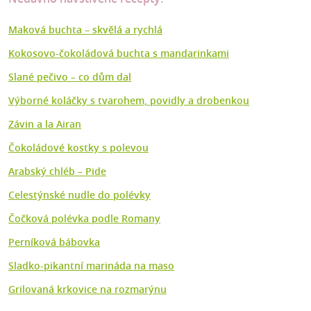
Maková buchta – skvělá a rychlá
Kokosovo-čokoládová buchta s mandarinkami
Slané pečivo – co dům dal
Výborné koláčky s tvarohem, povidly a drobenkou
Závin a la Airan
Čokoládové kostky s polevou
Arabský chléb – Pide
Celestýnské nudle do polévky
Čočková polévka podle Romany
Perníková bábovka
Sladko-pikantní marináda na maso
Grilovaná krkovice na rozmarýnu