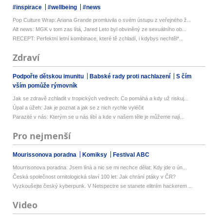
#inspirace
#wellbeing
#news
Pop Culture Wrap: Ariana Grande promluvila o svém ústupu z veřejného ž...
Alt news: MGK v tom zas lítá, Jared Leto byl obviněný ze sexuálního ob...
RECEPT: Perfektní letní kombinace, které tě zchladí, i kdybys nechtěl*...
Zdraví
Podpořte dětskou imunitu
Babské rady proti nachlazení
S čím
vším pomůže rýmovník
Jak se zdravě zchladit v tropických vedrech: Co pomáhá a kdy už riskuj...
Úpal a úžeh: Jak je poznat a jak se z nich rychle vyléčit
Parazité v nás: Kterým se u nás líbí a kde v našem těle je můžeme nají...
Pro nejmenší
Mourissonova poradna
Komiksy
Festival ABC
Mourrisonova poradna: Jsem líná a nic se mi nechce dělat: Kdy jde o ún...
Česká společnost ornitologická slaví 100 let: Jak chrání ptáky v ČR?
Vyzkoušejte český kyberpunk. V Netspectre se stanete elitním hackerem ...
Video