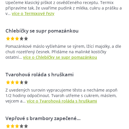
Upečeme klasický piškot z osvědčeného receptu. Termix
připravíme tak, že uvaříme pudink z mléka, cukru a prášku a
v…
více o Termixové řezy
Chlebíčky se supr pomazánkou
Pomazánkové máslo vyšleháme se sýrem, lžící majolky, a dle
chuti rozetřený česnek. Přidáme na malinké kostičky
ostatní…
více o Chlebíčky se supr pomazánkou
Tvarohová roláda s hruškami
Z uvedených surovin vypracujeme těsto a necháme aspoň
1/2 hodiny odpočinout. Tvaroh utřeme s cukrem, máslem,
vejcem a…
více o Tvarohová roláda s hruškami
Vepřové s brambory zapečené…