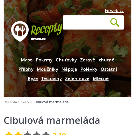
Fitweb.cz
Maso
Pokrmy
Chuťovky
Zdravě i chutně
Přílohy
Moučníky
Nápoje
Polévky
Ostatní
Rýže
Těstoviny
Zeleninové
Mléčné
Recepty Fitweb
Cibulová marmeláda
Cibulová marmeláda