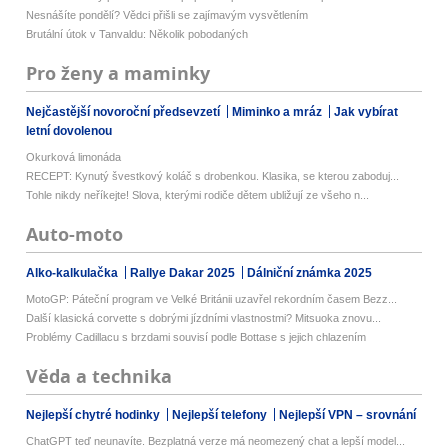
Nesnášíte pondělí? Vědci přišli se zajímavým vysvětlením
Brutální útok v Tanvaldu: Několik pobodaných
Pro ženy a maminky
Nejčastější novoroční předsevzetí
Miminko a mráz
Jak vybírat
letní dovolenou
Okurková limonáda
RECEPT: Kynutý švestkový koláč s drobenkou. Klasika, se kterou zaboduj...
Tohle nikdy neříkejte! Slova, kterými rodiče dětem ubližují ze všeho n...
Auto-moto
Alko-kalkulačka
Rallye Dakar 2025
Dálniční známka 2025
MotoGP: Páteční program ve Velké Británii uzavřel rekordním časem Bezz...
Další klasická corvette s dobrými jízdními vlastnostmi? Mitsuoka znovu...
Problémy Cadillacu s brzdami souvisí podle Bottase s jejich chlazením
Věda a technika
Nejlepší chytré hodinky
Nejlepší telefony
Nejlepší VPN – srovnání
ChatGPT teď neunavíte. Bezplatná verze má neomezený chat a lepší model...