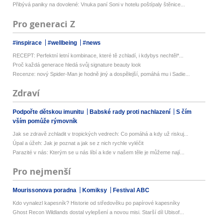
Přibývá paniky na dovolené: Vnuka paní Soni v hotelu poštípaly štěnice...
Pro generaci Z
#inspirace
#wellbeing
#news
RECEPT: Perfektní letní kombinace, které tě zchladí, i kdybys nechtěl*...
Proč každá generace hledá svůj signature beauty look
Recenze: nový Spider-Man je hodně jiný a dospělejší, pomáhá mu i Sadie...
Zdraví
Podpořte dětskou imunitu
Babské rady proti nachlazení
S čím
vším pomůže rýmovník
Jak se zdravě zchladit v tropických vedrech: Co pomáhá a kdy už riskuj...
Úpal a úžeh: Jak je poznat a jak se z nich rychle vyléčit
Parazité v nás: Kterým se u nás líbí a kde v našem těle je můžeme nají...
Pro nejmenší
Mourissonova poradna
Komiksy
Festival ABC
Kdo vynalezl kapesník? Historie od středověku po papírové kapesníky
Ghost Recon Wildlands dostal vylepšení a novou misi. Starší díl Ubisof...