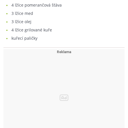
4
lžíce pomerančová šťáva
3
lžíce med
3
lžíce olej
4
lžíce grilované kuře
kuřecí paličky