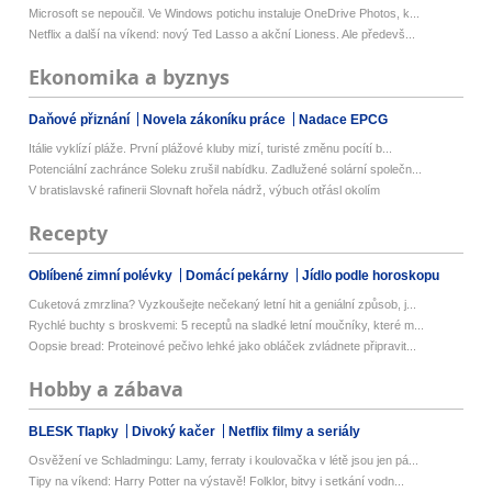
Microsoft se nepoučil. Ve Windows potichu instaluje OneDrive Photos, k...
Netflix a další na víkend: nový Ted Lasso a akční Lioness. Ale předevš...
Ekonomika a byznys
Daňové přiznání
Novela zákoníku práce
Nadace EPCG
Itálie vyklízí pláže. První plážové kluby mizí, turisté změnu pocítí b...
Potenciální zachránce Soleku zrušil nabídku. Zadlužené solární společn...
V bratislavské rafinerii Slovnaft hořela nádrž, výbuch otřásl okolím
Recepty
Oblíbené zimní polévky
Domácí pekárny
Jídlo podle horoskopu
Cuketová zmrzlina? Vyzkoušejte nečekaný letní hit a geniální způsob, j...
Rychlé buchty s broskvemi: 5 receptů na sladké letní moučníky, které m...
Oopsie bread: Proteinové pečivo lehké jako obláček zvládnete připravit...
Hobby a zábava
BLESK Tlapky
Divoký kačer
Netflix filmy a seriály
Osvěžení ve Schladmingu: Lamy, ferraty i koulovačka v létě jsou jen pá...
Tipy na víkend: Harry Potter na výstavě! Folklor, bitvy i setkání vodn...