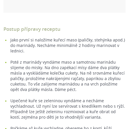
Postup přípravy receptu
Jako první si naložíme kuřecí maso (paličky, stehýnka apod.)
do marinády. Necháme minimálně 2 hodiny marinovat v
lednici.
Poté z marinády vyndáme maso a samotnou marinádu
slijeme do misky. Na dno zapékací mísy dáme dva plátky
másla a vyskládáme kolečka cukety. Na ně srovnáme kuřecí
paličky, proložíme nakrájenými rajčaty, paprikou a zbylou
cuketou. To vše zalijeme marinádou a na vrch položíme
opět dva plátky másla. Dáme péct.
Upečené kuře se zeleninou vyndáme a necháme
vychladnout. Už nyní lze servírovat s knedlíkem nebo s rýží.
Případně lze ještě zeleninu rozmixovat a kuře obrat od
kostí, zejména pro děti je to vhodnější varianta.
Počkáme až kuře vychladne, obereme ho z kostí, kůží,