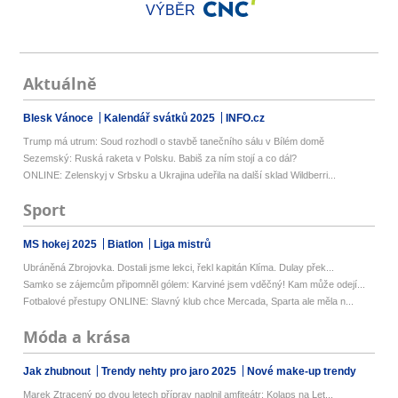
VÝBĚR
Aktuálně
Blesk Vánoce
Kalendář svátků 2025
INFO.cz
Trump má utrum: Soud rozhodl o stavbě tanečního sálu v Bílém domě
Sezemský: Ruská raketa v Polsku. Babiš za ním stojí a co dál?
ONLINE: Zelenskyj v Srbsku a Ukrajina udeřila na další sklad Wildberri...
Sport
MS hokej 2025
Biatlon
Liga mistrů
Ubráněná Zbrojovka. Dostali jsme lekci, řekl kapitán Klíma. Dulay přek...
Samko se zájemcům připomněl gólem: Karviné jsem vděčný! Kam může odejí...
Fotbalové přestupy ONLINE: Slavný klub chce Mercada, Sparta ale měla n...
Móda a krása
Jak zhubnout
Trendy nehty pro jaro 2025
Nové make-up trendy
Marek Ztracený po dvou letech příprav naplnil amfiteátr: Kolaps na Let...