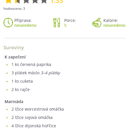
1.33
hodnoceno:
3
Příprava:
Porce:
Kalorie:
neuvedeno
5
neuvedeno
Suroviny
K zapečení
1
ks červená paprika
3
plátek máslo
3–4 plátky
1
ks cuketa
2
ks rajče
Marináda
2
lžíce worcestrová omáčka
2
lžíce sojová omáčka
4
lžíce dijonská hořčice