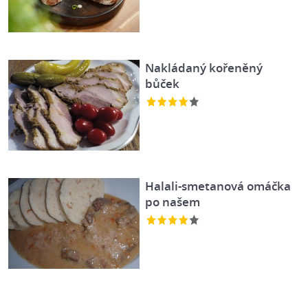
Nakládaný kořeněný
bůček
Halali-smetanová omáčka
po našem