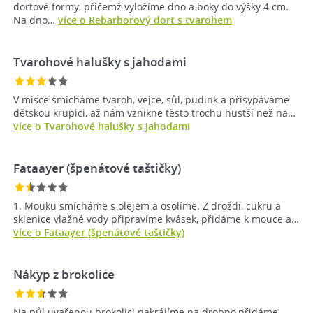
dortové formy, přičemž vyložíme dno a boky do výšky 4 cm.
Na dno…
více o Rebarborový dort s tvarohem
Tvarohové halušky s jahodami
V misce smícháme tvaroh, vejce, sůl, pudink a přisypáváme
dětskou krupici, až nám vznikne těsto trochu hustší než na…
více o Tvarohové halušky s jahodami
Fataayer (špenátové taštičky)
1. Mouku smícháme s olejem a osolíme. Z droždí, cukru a
sklenice vlažné vody připravíme kvásek, přidáme k mouce a…
více o Fataayer (špenátové taštičky)
Nákyp z brokolice
Na půl uvařenou brokolici nakrájíme na drobno,přidáme