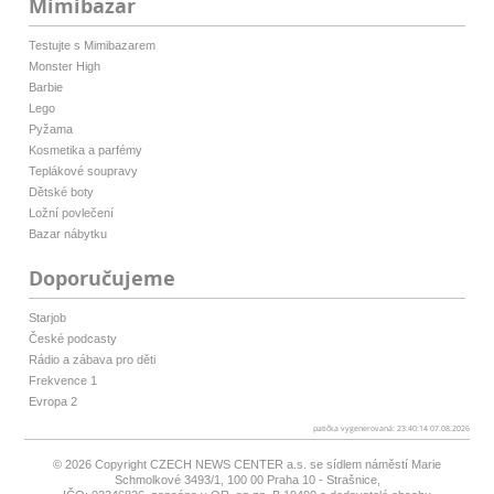
Mimibazar
Testujte s Mimibazarem
Monster High
Barbie
Lego
Pyžama
Kosmetika a parfémy
Teplákové soupravy
Dětské boty
Ložní povlečení
Bazar nábytku
Doporučujeme
Starjob
České podcasty
Rádio a zábava pro děti
Frekvence 1
Evropa 2
patička vygenerovaná: 23:40:14 07.08.2026
© 2026 Copyright
CZECH NEWS CENTER a.s.
se sídlem náměstí Marie
Schmolkové 3493/1, 100 00 Praha 10 - Strašnice,