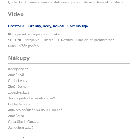
Quake ke 30. narozeninám dostal novou epizodu zdarma. Dawn of the Mach...
Video
Prostor X
Branky, body, kokoti
Fortuna liga
Klaus promluvil na pohřbu Knížáka
SESTŘIH: Zbrojovka - Liberec 0:1. Rozhodl Dulay, ale při premiéře za S...
Milan Knížák pohřeb
Nákupy
hledejceny.cz
Zboží Živě
Osobní vozy
Zboží Dáma
zbozi.blesk.cz
Jak na prohlídku ojetého vozu?
HobbyKompas
Auto pro začátečníka do 100 000 Kč
Zboží Auto
Ojetá Škoda Octavia
Jak vybrat auto?