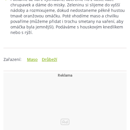
chrupavek a dáme do misky. Zeleninu si slijeme do vyšší
nádoby a rozmixujeme, dokud nedostaneme pěkně hustou
tmavě oranžovou omáčku. Poté vhodíme maso a chvilku
povaříme (můžeme přidat i trochu smetany na vaření, aby
omáčka byla jemnější). Podáváme s houskovým knedlíkem
nebo s rýží.
Zařazení:
Maso
Drůbeží