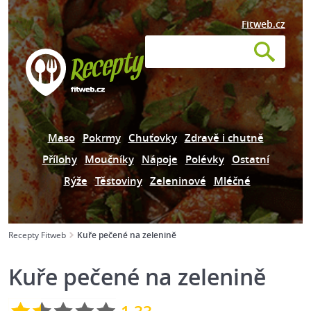
Fitweb.cz
Maso
Pokrmy
Chuťovky
Zdravě i chutně
Přílohy
Moučníky
Nápoje
Polévky
Ostatní
Rýže
Těstoviny
Zeleninové
Mléčné
Recepty Fitweb
Kuře pečené na zelenině
Kuře pečené na zelenině