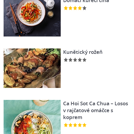
Domácí kuřecí čína
Kunětický rožeň
Ca Hoi Sot Ca Chua – Losos
v rajčatové omáčce s
koprem