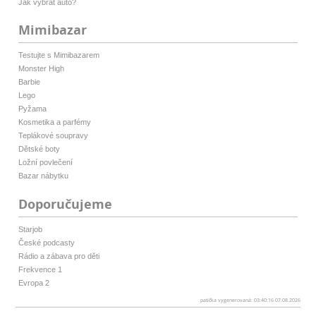
Jak vybrat auto?
Mimibazar
Testujte s Mimibazarem
Monster High
Barbie
Lego
Pyžama
Kosmetika a parfémy
Teplákové soupravy
Dětské boty
Ložní povlečení
Bazar nábytku
Doporučujeme
Starjob
České podcasty
Rádio a zábava pro děti
Frekvence 1
Evropa 2
patička vygenerovaná: 03:40:16 07.08.2026