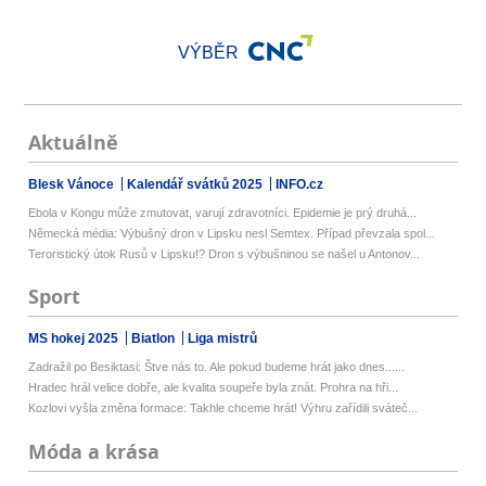
VÝBĚR
Aktuálně
Blesk Vánoce
Kalendář svátků 2025
INFO.cz
Ebola v Kongu může zmutovat, varují zdravotníci. Epidemie je prý druhá...
Německá média: Výbušný dron v Lipsku nesl Semtex. Případ převzala spol...
Teroristický útok Rusů v Lipsku!? Dron s výbušninou se našel u Antonov...
Sport
MS hokej 2025
Biatlon
Liga mistrů
Zadražil po Besiktasi: Štve nás to. Ale pokud budeme hrát jako dnes......
Hradec hrál velice dobře, ale kvalita soupeře byla znát. Prohra na hři...
Kozlovi vyšla změna formace: Takhle chceme hrát! Výhru zařídili sváteč...
Móda a krása