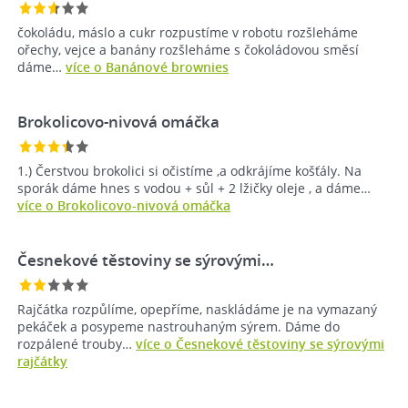
čokoládu, máslo a cukr rozpustíme v robotu rozšleháme
ořechy, vejce a banány rozšleháme s čokoládovou směsí
dáme…
více o Banánové brownies
Brokolicovo-nivová omáčka
1.) Čerstvou brokolici si očistíme ,a odkrájíme košťály. Na
sporák dáme hnes s vodou + sůl + 2 lžičky oleje , a dáme…
více o Brokolicovo-nivová omáčka
Česnekové těstoviny se sýrovými…
Rajčátka rozpůlíme, opepříme, naskládáme je na vymazaný
pekáček a posypeme nastrouhaným sýrem. Dáme do
rozpálené trouby…
více o Česnekové těstoviny se sýrovými
rajčátky