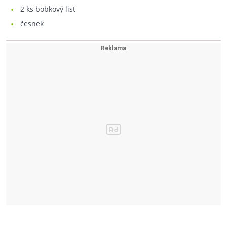
2
ks bobkový list
česnek