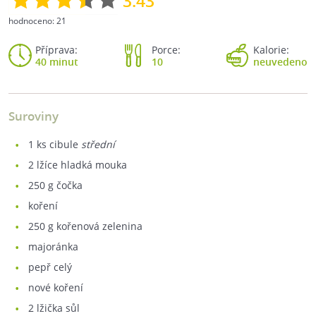
3.43
hodnoceno:
21
Příprava:
Porce:
Kalorie:
40 minut
10
neuvedeno
Suroviny
1
ks cibule
střední
2
lžíce hladká mouka
250
g čočka
koření
250
g kořenová zelenina
majoránka
pepř celý
nové koření
2
lžička sůl