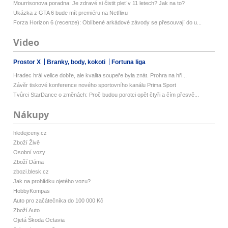
Mourrisonova poradna: Je zdravé si čistit pleť v 11 letech? Jak na to?
Ukázka z GTA 6 bude mít premiéru na Netflixu
Forza Horizon 6 (recenze): Oblíbené arkádové závody se přesouvají do u...
Video
Prostor X
Branky, body, kokoti
Fortuna liga
Hradec hrál velice dobře, ale kvalita soupeře byla znát. Prohra na hři...
Závěr tiskové konference nového sportovního kanálu Prima Sport
Tvůrci StarDance o změnách: Proč budou porotci opět čtyři a čím přesvě...
Nákupy
hledejceny.cz
Zboží Živě
Osobní vozy
Zboží Dáma
zbozi.blesk.cz
Jak na prohlídku ojetého vozu?
HobbyKompas
Auto pro začátečníka do 100 000 Kč
Zboží Auto
Ojetá Škoda Octavia