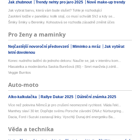
Jak zhubnout
Trendy nehty pro jaro 2025
Nové make-up trendy
Jak vybrat barvu, která vám bude slušet? Tohle je rozhodující
Zasklení lodžie v paneláku: kolik stojí, co musí schválit SVJ a kdy se...
Šmiky šmiky u Bereniky. Kohoutová se rozhodla zásadně změnit účes
Pro ženy a maminky
Nejčastější novoroční předsevzetí
Miminko a mráz
Jak vybírat
letní dovolenou
Konec nudného ladění do jednoho dekoru: Naučte se, jak v interiéru kom...
Hlasatelka a moderátorka Saskia Burešová (80) - Smrt manžela ji zdrtil...
Veggie Burritos
Auto-moto
Alko-kalkulačka
Rallye Dakar 2025
Dálniční známka 2025
Více než polovina Němců je pro zrušení neomezené rychlosti. Vláda řekl...
Manthey slaví 30 let: Dopřejte svému Porsche závodní DNA z Nürburgring...
Dacia, Ford i Suzuki zastavují linky. Vyschlý Dunaj drtí energetiku Ba...
Věda a technika