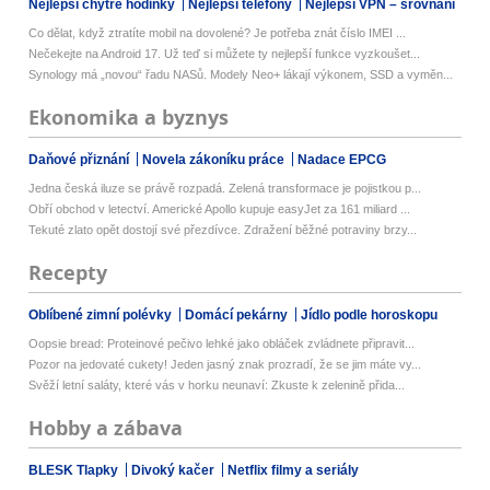
Nejlepší chytré hodinky
Nejlepší telefony
Nejlepší VPN – srovnání
Co dělat, když ztratíte mobil na dovolené? Je potřeba znát číslo IMEI ...
Nečekejte na Android 17. Už teď si můžete ty nejlepší funkce vyzkoušet...
Synology má „novou“ řadu NASů. Modely Neo+ lákají výkonem, SSD a vyměn...
Ekonomika a byznys
Daňové přiznání
Novela zákoníku práce
Nadace EPCG
Jedna česká iluze se právě rozpadá. Zelená transformace je pojistkou p...
Obří obchod v letectví. Americké Apollo kupuje easyJet za 161 miliard ...
Tekuté zlato opět dostojí své přezdívce. Zdražení běžné potraviny brzy...
Recepty
Oblíbené zimní polévky
Domácí pekárny
Jídlo podle horoskopu
Oopsie bread: Proteinové pečivo lehké jako obláček zvládnete připravit...
Pozor na jedovaté cukety! Jeden jasný znak prozradí, že se jim máte vy...
Svěží letní saláty, které vás v horku neunaví: Zkuste k zelenině přida...
Hobby a zábava
BLESK Tlapky
Divoký kačer
Netflix filmy a seriály