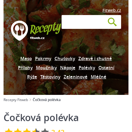
Fitweb.cz
Maso
Pokrmy
Chuťovky
Zdravě i chutně
Přílohy
Moučníky
Nápoje
Polévky
Ostatní
Rýže
Těstoviny
Zeleninové
Mléčné
Recepty Fitweb
Čočková polévka
Čočková polévka