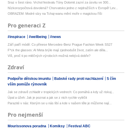
Sraz v šest ráno. Vrchol festivalu Tóny Dolomit zazní za úsvitu ve 300...
Nízkorozpočtová dovolená? Chorvatsko jedno z nejdražších v Evropě! Lev...
OBRAZEM: Modré slzy na Tchaj-wanu mění moře v magickou říši
Pro generaci Z
#inspirace
#wellbeing
#news
Září patří módě: Co přinese Mercedes-Benz Prague Fashion Week SS27
F*ck the glasses: AI Meta brýle mají zjednodušit život, zatím ale děla...
Víš, proč ti po mléčných výrobcích možná nebývá dobře?
Zdraví
Podpořte dětskou imunitu
Babské rady proti nachlazení
S čím
vším pomůže rýmovník
Jak se zdravě zchladit v tropických vedrech: Co pomáhá a kdy už riskuj...
Úpal a úžeh: Jak je poznat a jak se z nich rychle vyléčit
Parazité v nás: Kterým se u nás líbí a kde v našem těle je můžeme nají...
Pro nejmenší
Mourissonova poradna
Komiksy
Festival ABC