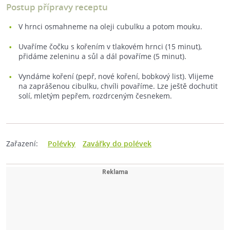
Postup přípravy receptu
V hrnci osmahneme na oleji cubulku a potom mouku.
Uvaříme čočku s kořením v tlakovém hrnci (15 minut),
přidáme zeleninu a sůl a dál povaříme (5 minut).
Vyndáme koření (pepř, nové koření, bobkový list). Vlijeme
na zaprášenou cibulku, chvíli povaříme. Lze ještě dochutit
solí, mletým pepřem, rozdrceným česnekem.
Zařazení:
Polévky
Zavářky do polévek