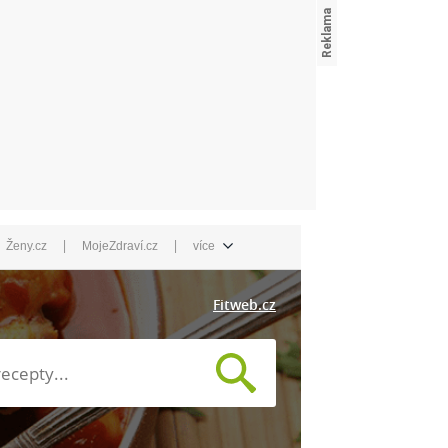
|
|
Ženy.cz
MojeZdraví.cz
více
Fitweb.cz