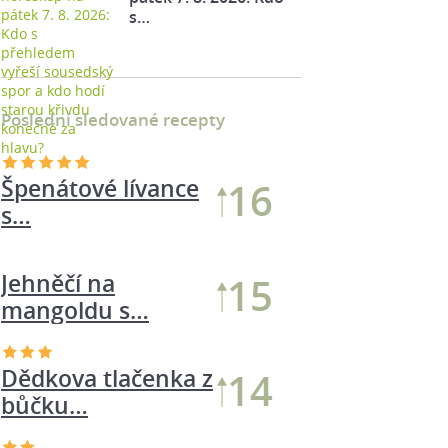
s…
Poslední sledované recepty
Jehněčí na
16
mangoldu s…
Špenátové lívance
15
s…
Dědkova tlačenka z
14
bůčku…