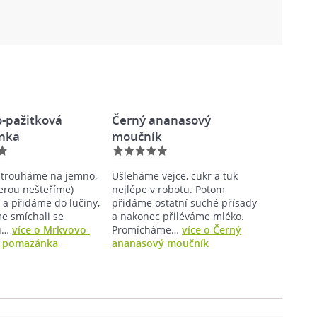
-pažitková
Černý ananasový
nka
moučník
strouháme na jemno,
Ušleháme vejce, cukr a tuk
terou nešteříme)
nejlépe v robotu. Potom
a přidáme do lučiny,
přidáme ostatní suché přísady
me smíchali se
a nakonec přiléváme mléko.
ou…
více o Mrkvovo-
Promícháme…
více o Černý
á pomazánka
ananasový moučník