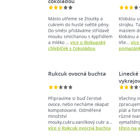
čokoládou
Máslo utřeme se žloutky a
Klobásu 
cukrem do husté světlé pěny.
strojku. T
Do směsi přidáváme střídavě
máslem d
mouku smíchanou s kypřidlem
klobásu a 
a mléko …
více o Biskupský
Vše…
více
chlebíček s čokoládou
pomazán
Rukcuk ovocná buchta
Linecké 
vykrajo
Připravíme si buď čerstvé
Všechny i
ovoce, nebo necháme okapat
zpracujem
kompotované. Odměřené
plát a fo
množství
různé tva
mouky,cukru,vanilkový cukr a…
vymaště
více o Rukcuk ovocná buchta
těsto na 