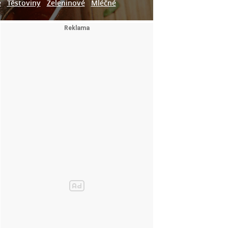
e
Těstoviny
Zeleninové
Mléčné