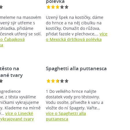
polévka
umeleme na masovém
Uzený špek na kostičky, dáme
avený sýr utřeme s
do hrnce a na něj cibulku na
ohladka, přidáme
kostičky, Osmažit do růžova,
česnek utřený se solí.
přidat fazole v plechovce,…
více
 o Čabajková
o Mexická dršťková polévka
ka
těsto na
Spaghetti alla puttanesca
vané tvary
ngredience
1 Do velkého hrnce nalijte
e, z těsta vyválíme
dostatek vody pro těstoviny.
rmičkami vykrajujeme
Vodu osolte, přiveďte k varu a
ry. Klademe na mírně
vložte do ní špagety. Vařte…
ný…
více o Linecké
více o Spaghetti alla
vykrajované tvary
puttanesca