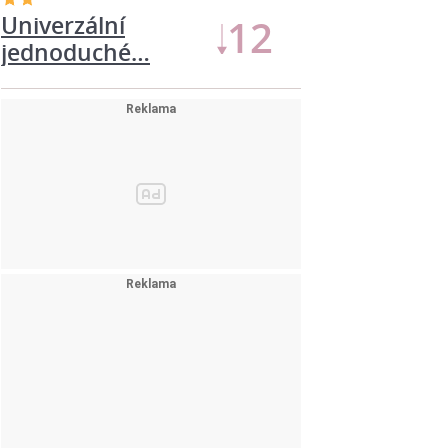
Univerzální
13
jednoduché…