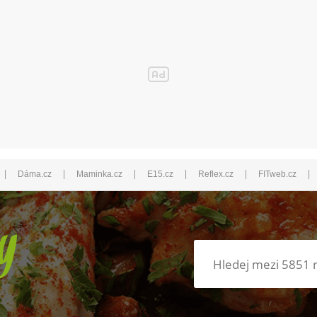
|
|
|
|
|
|
Dáma.cz
Maminka.cz
E15.cz
Reflex.cz
FITweb.cz