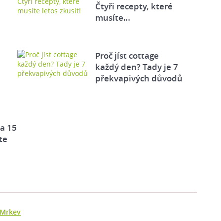
Čtyři recepty, které
musíte…
Proč jíst cottage
každý den? Tady je 7
překvapivých důvodů
za 15
te
Mrkev