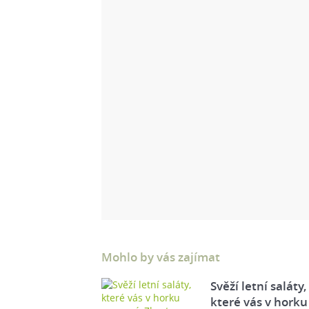
Mohlo by vás zajímat
Svěží letní saláty,
které vás v horku