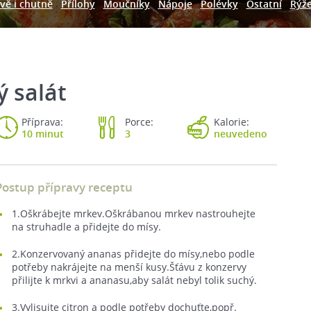
vě i chutně
Přílohy
Moučníky
Nápoje
Polévky
Ostatní
Rýž
 salát
Příprava:
Porce:
Kalorie:
10 minut
3
neuvedeno
Postup přípravy receptu
1.Oškrábejte mrkev.Oškrábanou mrkev nastrouhejte
na struhadle a přidejte do mísy.
2.Konzervovaný ananas přidejte do mísy,nebo podle
potřeby nakrájejte na menší kusy.Šťávu z konzervy
přilijte k mrkvi a ananasu,aby salát nebyl tolik suchý.
3.Vylisujte citron a podle potřeby dochuťte,popř.