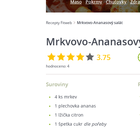
Maso
Pokrmy
Chuťovky
Zdra
Recepty Fitweb
Mrkvovo-Ananasový salát
Mrkvovo-Ananasový
3.75
hodnoceno:
4
Suroviny
4
ks mrkev
1
plechovka ananas
1
lžička citron
1
špetka cukr
dle pořeby