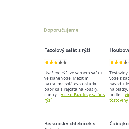
Doporučujeme
Fazolový salát s rýží
Houbové
Uvaříme rýži ve varném sáčku
Těstoviny
ve slané vodě. Mezitím
vodě s ka
nakrájíme salátovou okurku,
návodu. M
papriku a rajčata na kousky,
na plátky,
cherry…
více o Fazolový salát s
podle…
v
rýží
těstoviny
Biskupský chlebíček s
Čabajk