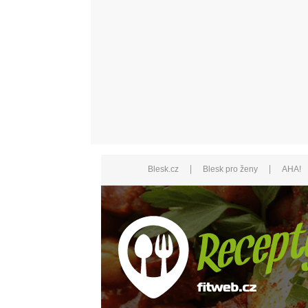
|
|
Blesk.cz
Blesk pro ženy
AHA!