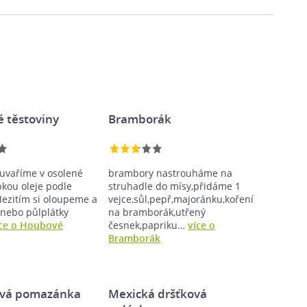
 těstoviny
Bramborák
 uvaříme v osolené
brambory nastrouháme na
pkou oleje podle
struhadle do mísy,přidáme 1
ezitím si oloupeme a
vejce,sůl,pepř,majoránku,koření
 nebo půlplátky
na bramborák,utřený
íce o Houbové
česnek,papriku…
více o
Bramborák
ová pomazánka
Mexická dršťková