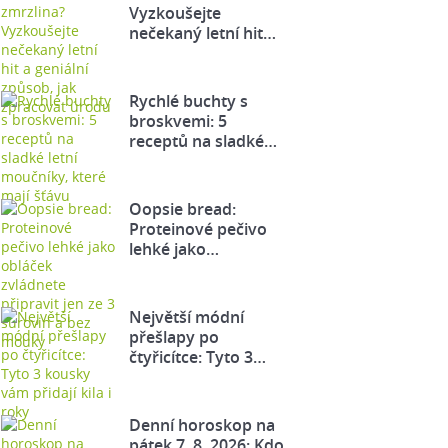
Vyzkoušejte
nečekaný letní hit…
Rychlé buchty s
broskvemi: 5
receptů na sladké…
Oopsie bread:
Proteinové pečivo
lehké jako…
Největší módní
přešlapy po
čtyřicítce: Tyto 3…
Denní horoskop na
pátek 7. 8. 2026: Kdo