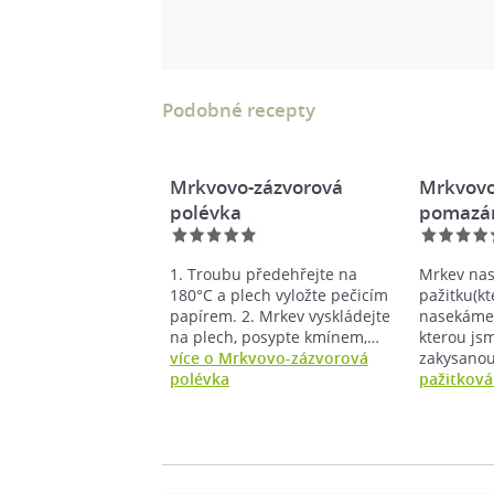
Podobné recepty
Mrkvovo-zázvorová
Mrkvovo
polévka
pomazá
1. Troubu předehřejte na
Mrkev na
180°C a plech vyložte pečicím
pažitku(k
papírem. 2. Mrkev vyskládejte
nasekáme 
na plech, posypte kmínem,…
kterou js
více o Mrkvovo-zázvorová
zakysan
polévka
pažitkov