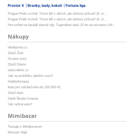
Prostor X
Branky, body, kokoti
Fortuna liga
Prague Pride vrcholí: Tisíce lidí v ulicích, jde duhový průvod! (8. sr...
Prague Pride vrcholí: Tisíce lidí v ulicích, jde duhový průvod! (8. sr...
Hra světel na fasádě slavné vily: Tugendhat slaví 25 let na seznamu UN...
Nákupy
hledejceny.cz
Zboží Živě
Osobní vozy
Zboží Dáma
zbozi.blesk.cz
Jak na prohlídku ojetého vozu?
HobbyKompas
Auto pro začátečníka do 100 000 Kč
Zboží Auto
Ojetá Škoda Octavia
Jak vybrat auto?
Mimibazar
Testujte s Mimibazarem
Monster High