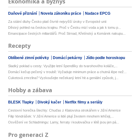
Ekonomika a byznys
Daňové přiznání
Novela zákoníku práce
Nadace EPCG
Za státní dluhy Česko platí čtvrté nejvyšší úroky v Evropské unii
Děsivý pohled na českou krajinu. Proč v Česku mizí voda a jak k tomu p...
Emancipace českých miliardářů. Proč Strnad, Křetínský a Komárek nakupu...
Recepty
Oblíbené zimní polévky
Domácí pekárny
Jídlo podle horoskopu
Sladký poklad u cesty: Využijte letní špendlíky do tvarohového koláče,...
Domácí kečup pečený v troubě: Vyžaduje minimum práce a chutná lépe než...
Cuketová zmrzlina? Vyzkoušejte nečekaný letní hit a geniální způsob, j...
Hobby a zábava
BLESK Tlapky
Divoký kačer
Netflix filmy a seriály
Cestovní horečka šlechty: Chuďas z Klatovska otrokářem v Jižní Americe
Filip Vondrášek: V Jižní Americe si lidé plují životem mnohem lehčeji,...
Osvěžení ve Schladmingu: Lamy, ferraty i koulovačka v létě jsou jen pá...
Pro generaci Z