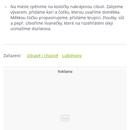
Na másle zpěníme na kostičky nakrájenou cibuli. Zalijeme
vývarem, přidáme kari a čočku, kterou uvaříme doměkka.
Měkkou čočku propasírujeme, přidáme krupici, žloutky, sůl
a pepř. Utvoříme lívanečky, které na rozehřátém oleji
usmažíme dozlatova.
Zařazení:
Zdravě i chutně
Luštěniny