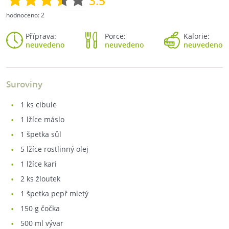
3.5
hodnoceno:
2
Příprava:
Porce:
Kalorie:
neuvedeno
neuvedeno
neuvedeno
Suroviny
1
ks cibule
1
lžíce máslo
1
špetka sůl
5
lžíce rostlinný olej
1
lžíce kari
2
ks žloutek
1
špetka pepř mletý
150
g čočka
500
ml vývar