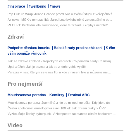
#inspirace
#wellbeing
#news
Pop Culture Wrap: Ariana Grande promluvila o svém ústupu z veřejného ž...
Alt news: MGK v tom zas lítá, Jared Leto byl obviněný ze sexuálního ob...
RECEPT: Perfektní letní kombinace, které tě zchladí, i kdybys nechtěl*...
Zdraví
Podpořte dětskou imunitu
Babské rady proti nachlazení
S čím
vším pomůže rýmovník
Jak se zdravě zchladit v tropických vedrech: Co pomáhá a kdy už riskuj...
Úpal a úžeh: Jak je poznat a jak se z nich rychle vyléčit
Parazité v nás: Kterým se u nás líbí a kde v našem těle je můžeme nají...
Pro nejmenší
Mourissonova poradna
Komiksy
Festival ABC
Mourrisonova poradna: Jsem líná a nic se mi nechce dělat: Kdy jde o ún...
Česká společnost ornitologická slaví 100 let: Jak chrání ptáky v ČR?
Vyzkoušejte český kyberpunk. V Netspectre se stanete elitním hackerem ...
Video