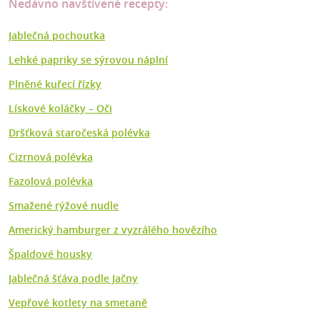
Nedávno navštívené recepty:
Jablečná pochoutka
Lehké papriky se sýrovou náplní
Plněné kuřecí řízky
Lískové koláčky – Oči
Dršťková staročeská polévka
Cizrnová polévka
Fazolová polévka
Smažené rýžové nudle
Americký hamburger z vyzrálého hovězího
Špaldové housky
Jablečná šťáva podle Jačny
Vepřové kotlety na smetaně