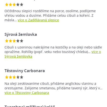
Očištěnou slepici rozdělíme na porce, osolíme, podlijeme
vřelou vodou a dusíme. Přidáme celou cibuli a koření. Z
másla…
více o Zadělávaná slepice
Sýrová žemlovka
Cibuli s uzeninou nakrájíme na kostičky a na oleji nebo sádle
opražíme. Rohlíky (popř. veku nebo toustový chleba)…
více o
Sýrová žemlovka
Těstoviny Carbonara
Na oleji zesklovaníme cibuli, přidáme anglickou slaninu a
orestujeme. Zalijeme smetanou, přidáme tavený sýr, který v…
více o Těstoviny Carbonara
Tvarohový mřížkový koláč