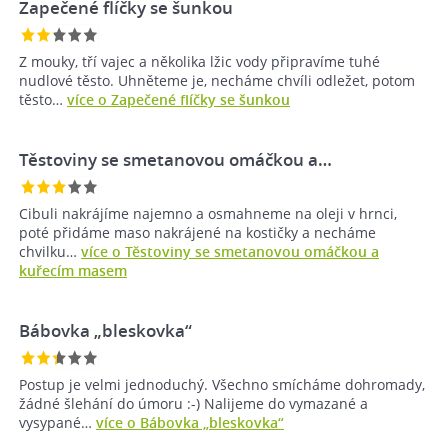
Zapečené flíčky se šunkou
Z mouky, tří vajec a několika lžic vody připravíme tuhé
nudlové těsto. Uhněteme je, necháme chvíli odležet, potom
těsto…
více o Zapečené flíčky se šunkou
Těstoviny se smetanovou omáčkou a…
Cibuli nakrájíme najemno a osmahneme na oleji v hrnci,
poté přidáme maso nakrájené na kostičky a necháme
chvilku…
více o Těstoviny se smetanovou omáčkou a
kuřecím masem
Bábovka „bleskovka“
Postup je velmi jednoduchý. Všechno smícháme dohromady,
žádné šlehání do úmoru :-) Nalijeme do vymazané a
vysypané…
více o Bábovka „bleskovka“