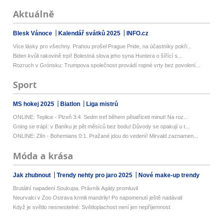
Aktuálně
Blesk Vánoce
Kalendář svátků 2025
INFO.cz
Více lásky pro všechny. Prahou prošel Prague Pride, na účastníky pokři...
Biden kvůli rakovině trpí! Bolestná slova jeho syna Huntera o šířící s...
Rozruch v Grónsku: Trumpova společnost provádí ropné vrty bez povolení...
Sport
MS hokej 2025
Biatlon
Liga mistrů
ONLINE: Teplice - Plzeň 3:4. Sedm tref během pětatřiceti minut! Na roz...
Gning se trápí: v Baníku je pět měsíců bez bodu! Důvody se opakují u t...
ONLINE: Zlín - Bohemians 0:1. Pražané jdou do vedení! Mirvald zaznamen...
Móda a krása
Jak zhubnout
Trendy nehty pro jaro 2025
Nové make-up trendy
Brutální napadení Soukupa. Právník Agáty promluvil
Neurvalci v Zoo Ostrava krmili mandrily! Po napomenutí ještě nadávali
Když je světlo nesnesitelné: Světloplachost není jen nepříjemnost