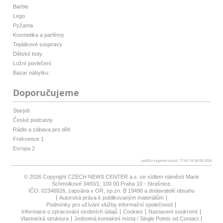
Barbie
Lego
Pyžama
Kosmetika a parfémy
Teplákové soupravy
Dětské boty
Ložní povlečení
Bazar nábytku
Doporučujeme
Starjob
České podcasty
Rádio a zábava pro děti
Frekvence 1
Evropa 2
patička vygenerovaná: 17:40:14 08.08.2026
© 2026 Copyright
CZECH NEWS CENTER a.s.
se sídlem náměstí Marie
Schmolkové 3493/1, 100 00 Praha 10 - Strašnice,
IČO: 02346826, zapsána v OR, sp.zn. B 19490 a dodavatelé obsahu
Autorská práva k publikovaným materiálům
Podmínky pro užívání služby informační společnosti
Informace o zpracování osobních údajů
Cookies
Nastavení soukromí
Vlastnická struktura
Jednotná kontaktní místa / Single Points od Contact