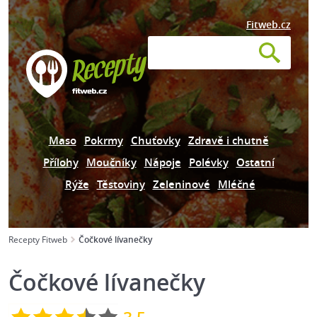
Fitweb.cz
Maso
Pokrmy
Chuťovky
Zdravě i chutně
Přílohy
Moučníky
Nápoje
Polévky
Ostatní
Rýže
Těstoviny
Zeleninové
Mléčné
Recepty Fitweb
Čočkové lívanečky
Čočkové lívanečky