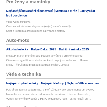
Pro ženy a maminky
Nejčastější novoroční předsevzetí
Miminko a mráz
Jak vybírat
letní dovolenou
video Alena Mihulová
Co si zabalit do kufru, abyste na (nejen) u moře zazářily...
Salát s koprem a dresinkem ze zakysané smetany
Auto-moto
Alko-kalkulačka
Rallye Dakar 2025
Dálniční známka 2025
MotoGP: Martin proměnil pole position ve výhru v britském sprintu
Câmara se vyjádřil ke spekulacím, které ho pojí se sedačkou u Haasu
Moto2: Přerušenou britskou kvalifikaci ovládl Guevara
Věda a technika
Nejlepší chytré hodinky
Nejlepší telefony
Nejlepší VPN – srovnání
Pokračuje záchrana Starshipu. V moři už dva týdny plave monstrum vysok...
Normálně za peníze, dnes zadarmo nebo se slevou: Univerzální čtečka, c...
Vytiskli jsme vítězný pohár z PETG Ultraglow Green. Takhle nezáří ani ...