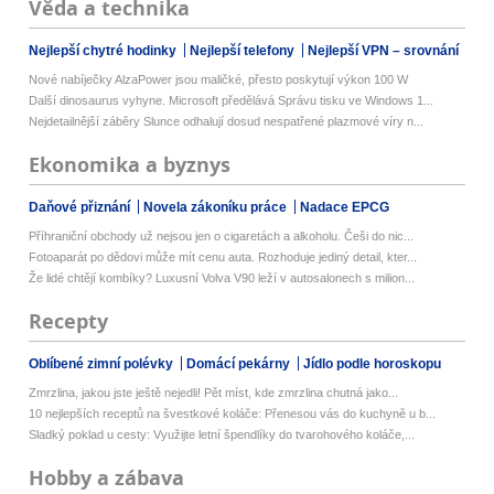
Věda a technika
Nejlepší chytré hodinky
Nejlepší telefony
Nejlepší VPN – srovnání
Nové nabíječky AlzaPower jsou maličké, přesto poskytují výkon 100 W
Další dinosaurus vyhyne. Microsoft předělává Správu tisku ve Windows 1...
Nejdetailnější záběry Slunce odhalují dosud nespatřené plazmové víry n...
Ekonomika a byznys
Daňové přiznání
Novela zákoníku práce
Nadace EPCG
Příhraniční obchody už nejsou jen o cigaretách a alkoholu. Češi do nic...
Fotoaparát po dědovi může mít cenu auta. Rozhoduje jediný detail, kter...
Že lidé chtějí kombíky? Luxusní Volva V90 leží v autosalonech s milion...
Recepty
Oblíbené zimní polévky
Domácí pekárny
Jídlo podle horoskopu
Zmrzlina, jakou jste ještě nejedli! Pět míst, kde zmrzlina chutná jako...
10 nejlepších receptů na švestkové koláče: Přenesou vás do kuchyně u b...
Sladký poklad u cesty: Využijte letní špendlíky do tvarohového koláče,...
Hobby a zábava