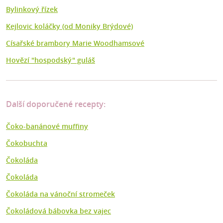
Bylinkový řízek
Kejlovic koláčky (od Moniky Brýdové)
Císařské brambory Marie Woodhamsové
Hovězí "hospodský" guláš
Další doporučené recepty:
Čoko-banánové muffiny
Čokobuchta
Čokoláda
Čokoláda
Čokoláda na vánoční stromeček
Čokoládová bábovka bez vajec