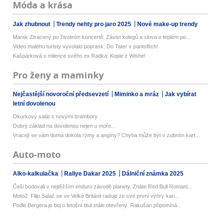
Móda a krása
Jak zhubnout
Trendy nehty pro jaro 2025
Nové make-up trendy
Marek Ztracený po životním koncertě: Závist kolegů a slova o teplém po...
Video malého turisty vyvolalo poprask: Do Tater v pantoflích!
Kašpárková o milence svého ex Radka: Kopie z Wishe!
Pro ženy a maminky
Nejčastější novoroční předsevzetí
Miminko a mráz
Jak vybírat
letní dovolenou
Okurkový salát s novými brambory
Dobrý základ na dovolenou nejen u moře...
Vracejí se vám doma dokola rýmy a angíny? Chyba může být v zubním kart...
Auto-moto
Alko-kalkulačka
Rallye Dakar 2025
Dálniční známka 2025
Češi bodovali v nejtěžším enduro závodě planety. Znáte Red Bull Romani...
Moto2: Filip Salač se ve Velké Británii raduje ze své první výhry kari...
Podle Bergera je boj o letošní titul stále otevřený. Rakušan připomíná...