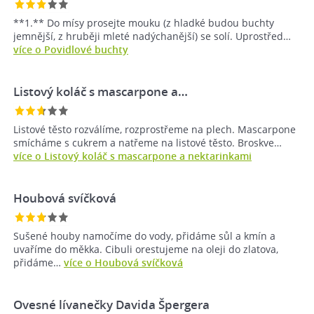
**1.** Do mísy prosejte mouku (z hladké budou buchty
jemnější, z hruběji mleté nadýchanější) se solí. Uprostřed…
více o Povidlové buchty
Listový koláč s mascarpone a…
Listové těsto rozválíme, rozprostřeme na plech. Mascarpone
smícháme s cukrem a natřeme na listové těsto. Broskve…
více o Listový koláč s mascarpone a nektarinkami
Houbová svíčková
Sušené houby namočíme do vody, přidáme sůl a kmín a
uvaříme do měkka. Cibuli orestujeme na oleji do zlatova,
přidáme…
více o Houbová svíčková
Ovesné lívanečky Davida Špergera