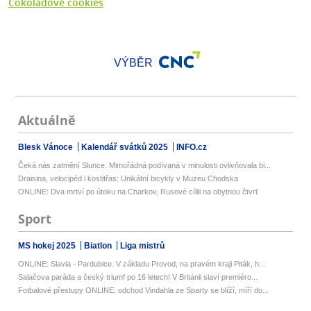
Čokoládové cookies
VÝBĚR
Aktuálně
Blesk Vánoce
Kalendář svátků 2025
INFO.cz
Čeká nás zatmění Slunce. Mimořádná podívaná v minulosti ovlivňovala bi...
Draisina, velocipéd i kostitřas: Unikátní bicykly v Muzeu Chodska
ONLINE: Dva mrtví po útoku na Charkov, Rusové cílili na obytnou čtvrť
Sport
MS hokej 2025
Biatlon
Liga mistrů
ONLINE: Slavia - Pardubice. V základu Provod, na pravém kraji Piták, h...
Salačova paráda a český triumf po 16 letech! V Británii slaví premiéro...
Fotbalové přestupy ONLINE: odchod Vindahla ze Sparty se blíží, míří do...