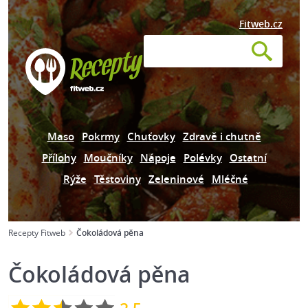
Fitweb.cz
Maso
Pokrmy
Chuťovky
Zdravě i chutně
Přílohy
Moučníky
Nápoje
Polévky
Ostatní
Rýže
Těstoviny
Zeleninové
Mléčné
Recepty Fitweb
Čokoládová pěna
Čokoládová pěna