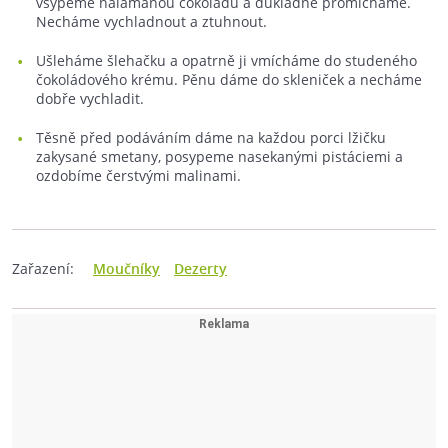
vsypeme nalámanou čokoládu a důkladně promícháme.
Necháme vychladnout a ztuhnout.
Ušleháme šlehačku a opatrně ji vmícháme do studeného
čokoládového krému. Pěnu dáme do skleniček a necháme
dobře vychladit.
Těsně před podáváním dáme na každou porci lžičku
zakysané smetany, posypeme nasekanými pistáciemi a
ozdobíme čerstvými malinami.
Zařazení:
Moučníky
Dezerty