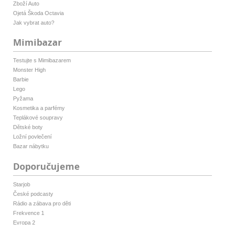
Zboží Auto
Ojetá Škoda Octavia
Jak vybrat auto?
Mimibazar
Testujte s Mimibazarem
Monster High
Barbie
Lego
Pyžama
Kosmetika a parfémy
Teplákové soupravy
Dětské boty
Ložní povlečení
Bazar nábytku
Doporučujeme
Starjob
České podcasty
Rádio a zábava pro děti
Frekvence 1
Evropa 2