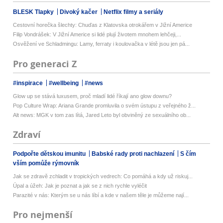
BLESK Tlapky
Divoký kačer
Netflix filmy a seriály
Cestovní horečka šlechty: Chuďas z Klatovska otrokářem v Jižní Americe
Filip Vondrášek: V Jižní Americe si lidé plují životem mnohem lehčeji,...
Osvěžení ve Schladmingu: Lamy, ferraty i koulovačka v létě jsou jen pá...
Pro generaci Z
#inspirace
#wellbeing
#news
Glow up se stává luxusem, proč mladí lidé říkají ano glow downu?
Pop Culture Wrap: Ariana Grande promluvila o svém ústupu z veřejného ž...
Alt news: MGK v tom zas lítá, Jared Leto byl obviněný ze sexuálního ob...
Zdraví
Podpořte dětskou imunitu
Babské rady proti nachlazení
S čím
vším pomůže rýmovník
Jak se zdravě zchladit v tropických vedrech: Co pomáhá a kdy už riskuj...
Úpal a úžeh: Jak je poznat a jak se z nich rychle vyléčit
Parazité v nás: Kterým se u nás líbí a kde v našem těle je můžeme nají...
Pro nejmenší