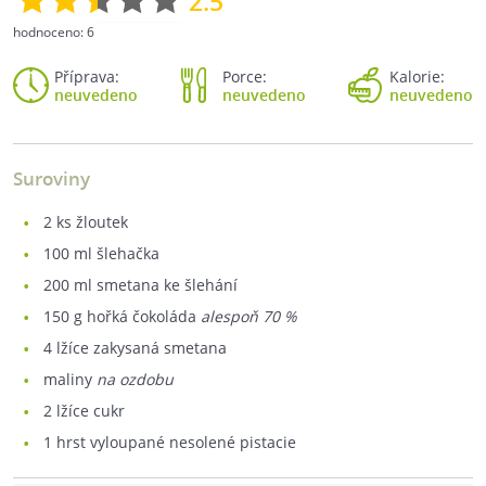
2.5
hodnoceno:
6
Příprava:
Porce:
Kalorie:
neuvedeno
neuvedeno
neuvedeno
Suroviny
2
ks žloutek
100
ml šlehačka
200
ml smetana ke šlehání
150
g hořká čokoláda
alespoň 70 %
4
lžíce zakysaná smetana
maliny
na ozdobu
2
lžíce cukr
1
hrst vyloupané nesolené pistacie