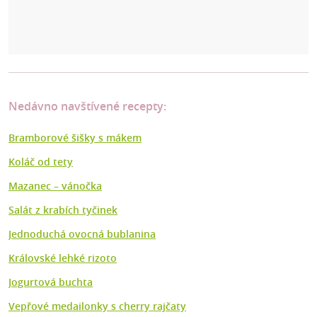
Nedávno navštívené recepty:
Bramborové šišky s mákem
Koláč od tety
Mazanec –⁠ vánočka
Salát z krabích tyčinek
Jednoduchá ovocná bublanina
Královské lehké rizoto
Jogurtová buchta
Vepřové medailonky s cherry rajčaty