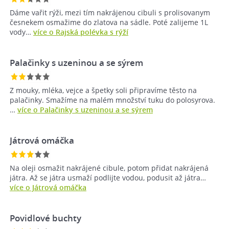
Dáme vařit rýži, mezi tím nakrájenou cibuli s prolisovanym
česnekem osmažime do zlatova na sádle. Poté zalijeme 1L
vody…
více o Rajská polévka s rýží
Palačinky s uzeninou a se sýrem
Z mouky, mléka, vejce a špetky soli připravíme těsto na
palačinky. Smažíme na malém množství tuku do polosyrova.
…
více o Palačinky s uzeninou a se sýrem
Játrová omáčka
Na oleji osmažit nakrájené cibule, potom přidat nakrájená
játra. Až se játra usmaží podlijte vodou, podusit až játra…
více o Játrová omáčka
Povidlové buchty