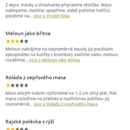
Z vejce, mouky a strouhanky připravíme těstíčko. Maso
naklepeme, osolíme, opepříme, slabě potřeme hořčicí,
položíme na…
více o Trojité řízky
Meloun jako břitva
Meloun nakrájíme na stejnoměrné kousky (já používám
vykrajovátko na kuličky z brambor), svaříme nálev, meloun
rozdělíme…
více o Meloun jako břitva
Roláda z vepřového masa
Maso ostrým nožem rozřízneme na 1-2 cm silný plát. Plát
masa rozložíme na prkénko a navlhčenou paličkou jej
rovnoměrně…
více o Roláda z vepřového masa
Rajská polévka s rýží