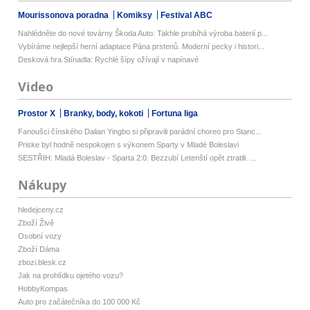
Mourissonova poradna
Komiksy
Festival ABC
Nahlédněte do nové továrny Škoda Auto: Takhle probíhá výroba baterií p...
Vybíráme nejlepší herní adaptace Pána prstenů. Moderní pecky i histori...
Desková hra Stínadla: Rychlé šípy ožívají v napínavé
Video
Prostor X
Branky, body, kokoti
Fortuna liga
Fanoušci čínského Dalian Yingbo si připravili parádní choreo pro Stanc...
Priske byl hodně nespokojen s výkonem Sparty v Mladé Boleslavi
SESTŘIH: Mladá Boleslav - Sparta 2:0. Bezzubí Letenští opět ztratili. ...
Nákupy
hledejceny.cz
Zboží Živě
Osobní vozy
Zboží Dáma
zbozi.blesk.cz
Jak na prohlídku ojetého vozu?
HobbyKompas
Auto pro začátečníka do 100 000 Kč