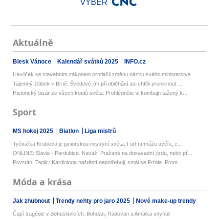
VÝBĚR
Aktuálně
Blesk Vánoce
Kalendář svátků 2025
INFO.cz
Havlíček se stavebním zákonem protlačil změnu názvu svého ministerstva...
Tajemný žlábek v Brně: Švédové jím při obléhání asi chtěli proniknout ...
Historický bizár ze všech koutů světa: Prohlédněte si kombajn tažený k...
Sport
MS hokej 2025
Biatlon
Liga mistrů
Tyčkařka Krutilová je juniorskou mistryní světa: Furt nemůžu uvěřit, c...
ONLINE: Slavia - Pardubice. Naváží Pražané na dosavadní jízdu, nebo př...
Povstání Teplic: Kardiologa naštěstí nepotřebuji, smál se Frťala. Prom...
Móda a krása
Jak zhubnout
Trendy nehty pro jaro 2025
Nové make-up trendy
Čapí tragédie v Bohuslavicích: Bohdan, Radovan a Amálka uhynuli