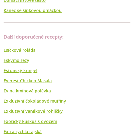
Domácí listové těsto
Kanec se šípkovou omáčkou
Další doporučené recepty:
Esíčková roláda
Eskymo řezy
Estonský kringel
Everest Chicken Masala
Evina kmínová polévka
Exkluzivní čokoládové muffiny
Exkluzivní vanilkové rohlíčky
Exotický kuskus s ovocem
Extra rychlá rajská