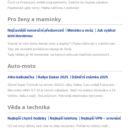
Čech ve Francii prý umlátil svoji partnerku: Zadržet ho musela zásahov...
Pawlowské ujely nervy: Halina nařčena z podvodu!
Pro ženy a maminky
Nejčastější novoroční předsevzetí
Miminko a mráz
Jak vybírat
letní dovolenou
Vracejí se vám doma dokola rýmy a angíny? Chyba může být v zubním kart...
Tipy, jak usnadnit prvňáčkovi nástup do školy
Tady hlídám já! 40 momentek, na kterých převzali mateřské povinnosti k...
Auto-moto
Alko-kalkulačka
Rallye Dakar 2025
Dálniční známka 2025
Závod Super Formule na okruhu SUGO i díky Safety Caru ovládl Fukuzumi....
Mercedes-AMG GT 53 je novým základem. Stačí mu imitace šestiválce a 54...
Výhřev, čidla a stačí, říká průzkum. Pokročilá elektronika není priori...
Věda a technika
Nejlepší chytré hodinky
Nejlepší telefony
Nejlepší VPN – srovnání
O2 má nový dětský tarif, kde se data nezastaví. Pořídit ho mohou rodič...