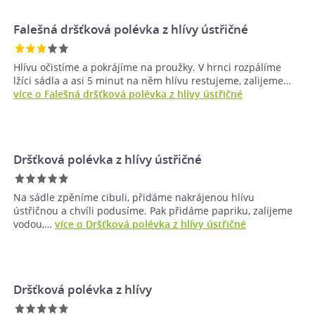
Falešná dršťková polévka z hlívy ústřičné
Hlívu očistíme a pokrájíme na proužky. V hrnci rozpálíme
lžíci sádla a asi 5 minut na něm hlívu restujeme, zalijeme…
více o Falešná dršťková polévka z hlívy ústřičné
Dršťková polévka z hlívy ústřičné
Na sádle zpěníme cibuli, přidáme nakrájenou hlívu
ústřičnou a chvíli podusíme. Pak přidáme papriku, zalijeme
vodou,…
více o Dršťková polévka z hlívy ústřičné
Dršťková polévka z hlívy