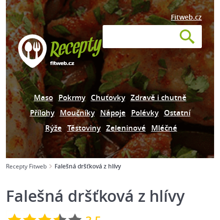
Fitweb.cz
Maso
Pokrmy
Chuťovky
Zdravě i chutně
Přílohy
Moučníky
Nápoje
Polévky
Ostatní
Rýže
Těstoviny
Zeleninové
Mléčné
Recepty Fitweb
Falešná dršťková z hlívy
Falešná dršťková z hlívy