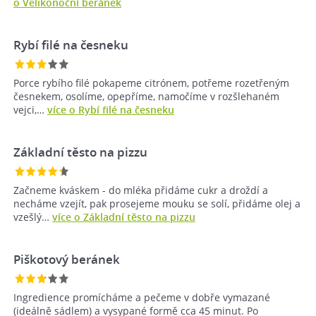
o Velikonoční beránek
Rybí filé na česneku
Porce rybího filé pokapeme citrónem, potřeme rozetřeným
česnekem, osolíme, opepříme, namočíme v rozšlehaném
vejci,…
více o Rybí filé na česneku
Základní těsto na pizzu
Začneme kváskem - do mléka přidáme cukr a droždí a
necháme vzejít, pak prosejeme mouku se solí, přidáme olej a
vzešlý…
více o Základní těsto na pizzu
Piškotový beránek
Ingredience promícháme a pečeme v dobře vymazané
(ideálně sádlem) a vysypané formě cca 45 minut. Po