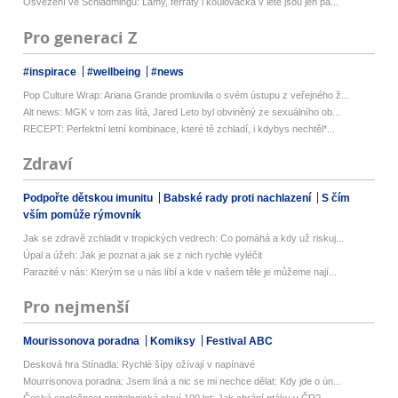
Osvěžení ve Schladmingu: Lamy, ferraty i koulovačka v létě jsou jen pá...
Pro generaci Z
#inspirace
#wellbeing
#news
Pop Culture Wrap: Ariana Grande promluvila o svém ústupu z veřejného ž...
Alt news: MGK v tom zas lítá, Jared Leto byl obviněný ze sexuálního ob...
RECEPT: Perfektní letní kombinace, které tě zchladí, i kdybys nechtěl*...
Zdraví
Podpořte dětskou imunitu
Babské rady proti nachlazení
S čím
vším pomůže rýmovník
Jak se zdravě zchladit v tropických vedrech: Co pomáhá a kdy už riskuj...
Úpal a úžeh: Jak je poznat a jak se z nich rychle vyléčit
Parazité v nás: Kterým se u nás líbí a kde v našem těle je můžeme nají...
Pro nejmenší
Mourissonova poradna
Komiksy
Festival ABC
Desková hra Stínadla: Rychlé šípy ožívají v napínavé
Mourrisonova poradna: Jsem líná a nic se mi nechce dělat: Kdy jde o ún...
Česká společnost ornitologická slaví 100 let: Jak chrání ptáky v ČR?