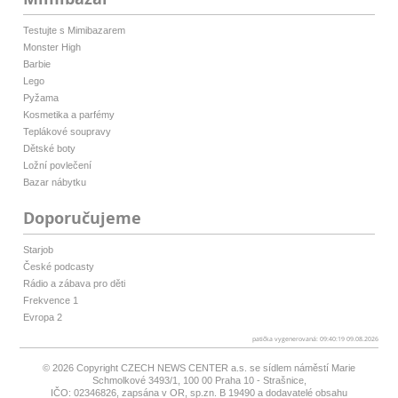
Testujte s Mimibazarem
Monster High
Barbie
Lego
Pyžama
Kosmetika a parfémy
Teplákové soupravy
Dětské boty
Ložní povlečení
Bazar nábytku
Doporučujeme
Starjob
České podcasty
Rádio a zábava pro děti
Frekvence 1
Evropa 2
patička vygenerovaná: 09:40:19 09.08.2026
© 2026 Copyright
CZECH NEWS CENTER a.s.
se sídlem náměstí Marie
Schmolkové 3493/1, 100 00 Praha 10 - Strašnice,
IČO: 02346826, zapsána v OR, sp.zn. B 19490 a dodavatelé obsahu