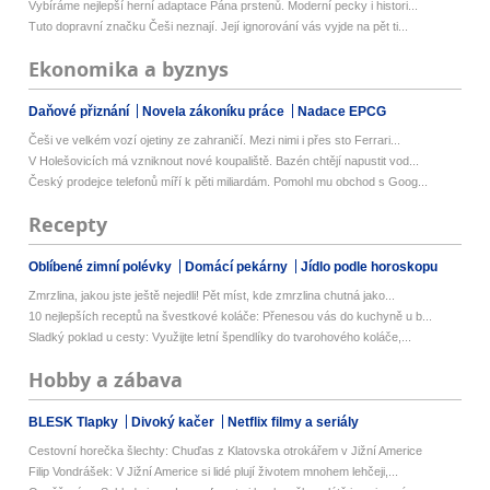
Vybíráme nejlepší herní adaptace Pána prstenů. Moderní pecky i histori...
Tuto dopravní značku Češi neznají. Její ignorování vás vyjde na pět ti...
Ekonomika a byznys
Daňové přiznání
Novela zákoníku práce
Nadace EPCG
Češi ve velkém vozí ojetiny ze zahraničí. Mezi nimi i přes sto Ferrari...
V Holešovicích má vzniknout nové koupaliště. Bazén chtějí napustit vod...
Český prodejce telefonů míří k pěti miliardám. Pomohl mu obchod s Goog...
Recepty
Oblíbené zimní polévky
Domácí pekárny
Jídlo podle horoskopu
Zmrzlina, jakou jste ještě nejedli! Pět míst, kde zmrzlina chutná jako...
10 nejlepších receptů na švestkové koláče: Přenesou vás do kuchyně u b...
Sladký poklad u cesty: Využijte letní špendlíky do tvarohového koláče,...
Hobby a zábava
BLESK Tlapky
Divoký kačer
Netflix filmy a seriály
Cestovní horečka šlechty: Chuďas z Klatovska otrokářem v Jižní Americe
Filip Vondrášek: V Jižní Americe si lidé plují životem mnohem lehčeji,...