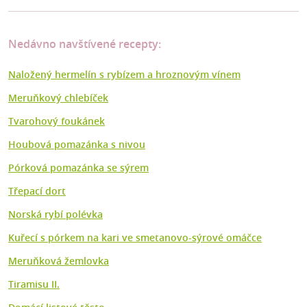
Nedávno navštívené recepty:
Naložený hermelín s rybízem a hroznovým vínem
Meruňkový chlebíček
Tvarohový foukánek
Houbová pomazánka s nivou
Pórková pomazánka se sýrem
Třepací dort
Norská rybí polévka
Kuřecí s pórkem na kari ve smetanovo-sýrové omáčce
Meruňková žemlovka
Tiramisu II.