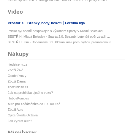
Video
Prostor X
Branky, body, kokoti
Fortuna liga
Priske byl hodně nespokojen s výkonem Sparty v Mladé Boleslavi
SESTŘIH: Mladá Boleslav - Sparta 2:0. Bezzubí Letenští opět ztratili. ...
SESTŘIH: Zlín - Bohemians 0:2. Klokani mají první výhru, premiérovou t...
Nákupy
hledejceny.cz
Zboží Živě
Osobní vozy
Zboží Dáma
zbozi.blesk.cz
Jak na prohlídku ojetého vozu?
HobbyKompas
Auto pro začátečníka do 100 000 Kč
Zboží Auto
Ojetá Škoda Octavia
Jak vybrat auto?
Mimibazar