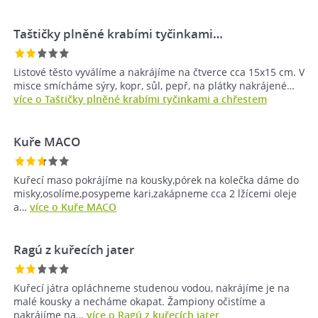
Taštičky plněné krabími tyčinkami…
Listové těsto vyválíme a nakrájíme na čtverce cca 15x15 cm. V
misce smícháme sýry, kopr, sůl, pepř, na plátky nakrájené…
více o Taštičky plněné krabími tyčinkami a chřestem
Kuře MACO
Kuřecí maso pokrájíme na kousky,pórek na kolečka dáme do
misky,osolíme,posypeme kari,zakápneme cca 2 lžícemi oleje
a…
více o Kuře MACO
Ragú z kuřecích jater
Kuřecí játra opláchneme studenou vodou, nakrájíme je na
malé kousky a necháme okapat. Žampiony očistíme a
nakrájíme na…
více o Ragú z kuřecích jater