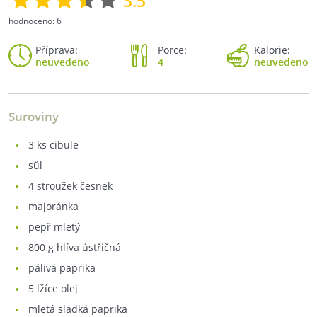
3.5
hodnoceno:
6
Příprava:
Porce:
Kalorie:
neuvedeno
4
neuvedeno
Suroviny
3
ks cibule
sůl
4
stroužek česnek
majoránka
pepř mletý
800
g hlíva ústřičná
pálivá paprika
5
lžíce olej
mletá sladká paprika