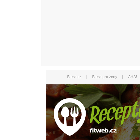
|
|
Blesk.cz
Blesk pro ženy
AHA!