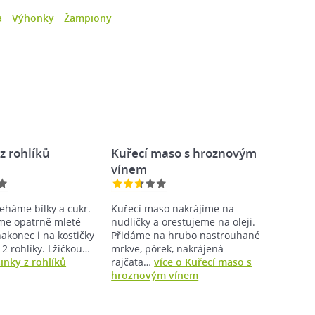
a
Výhonky
Žampiony
z rohlíků
Kuřecí maso s hroznovým
vínem
leháme bílky a cukr.
Kuřecí maso nakrájíme na
me opatrně mleté
nudličky a orestujeme na oleji.
akonec i na kostičky
Přidáme na hrubo nastrouhané
2 rohlíky. Lžičkou…
mrkve, pórek, nakrájená
inky z rohlíků
rajčata…
více o Kuřecí maso s
hroznovým vínem