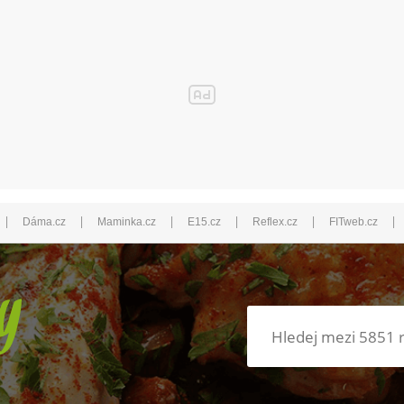
|
|
|
|
|
|
Dáma.cz
Maminka.cz
E15.cz
Reflex.cz
FITweb.cz