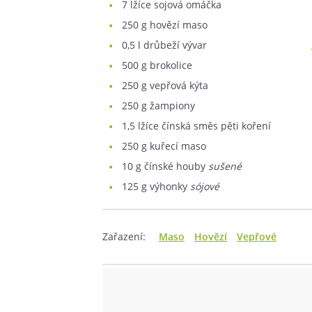
7
lžíce sojová omáčka
250
g hovězí maso
0,5
l drůbeží vývar
500
g brokolice
250
g vepřová kýta
250
g žampiony
1,5
lžíce čínská směs pěti koření
250
g kuřecí maso
10
g čínské houby
sušené
125
g výhonky
sójové
Zařazení:
Maso
Hovězí
Vepřové