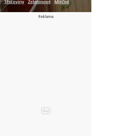
e
Těstoviny
Zeleninové
Mléčné