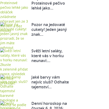
Proteinové pečivo
lehké jako…
Pozor na jedovaté
cukety! Jeden jasný
znak…
Svěží letní saláty,
které vás v horku
neunaví:…
Jaké barvy vám
nejvíc sluší? Odhalte
tajemství…
Denní horoskop na
čtvrtek 6. 8. 2026: