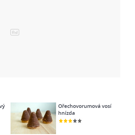
vý
Ořechovorumová vosí
hnízda