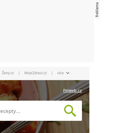
|
|
Ženy.cz
MojeZdraví.cz
více
Fitweb.cz