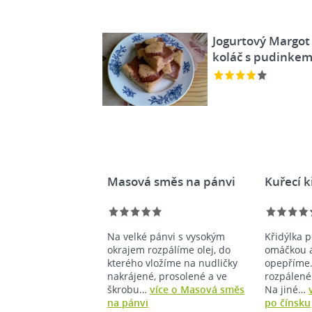
Jogurtový Margot
koláč s pudinke
Masová směs na pánvi
Kuřecí k
Na velké pánvi s vysokým
Křidýlka 
okrajem rozpálíme olej, do
omáčkou a
kterého vložíme na nudličky
opepříme.
nakrájené, prosolené a ve
rozpáleném
škrobu…
více o Masová směs
Na jiné…
na pánvi
po čínsku