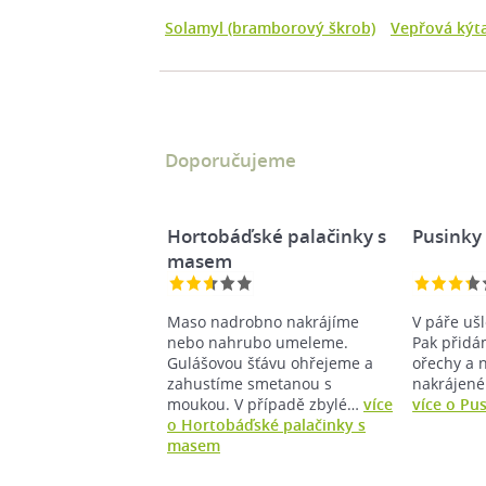
Solamyl (bramborový škrob)
Vepřová kýt
Doporučujeme
Hortobáďské palačinky s
Pusinky 
masem
Maso nadrobno nakrájíme
V páře uš
nebo nahrubo umeleme.
Pak přidá
Gulášovou šťávu ohřejeme a
ořechy a n
zahustíme smetanou s
nakrájené 
moukou. V případě zbylé…
více
více o Pus
o Hortobáďské palačinky s
masem