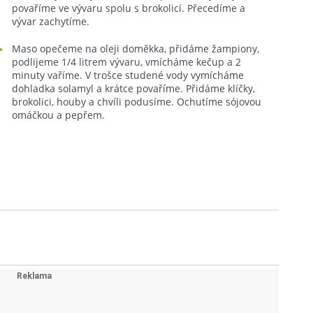
povaříme ve vývaru spolu s brokolicí. Přecedíme a
vývar zachytíme.
Maso opečeme na oleji doměkka, přidáme žampiony,
podlijeme 1/4 litrem vývaru, vmícháme kečup a 2
minuty vaříme. V trošce studené vody vymícháme
dohladka solamyl a krátce povaříme. Přidáme klíčky,
brokolici, houby a chvíli podusíme. Ochutíme sójovou
omáčkou a pepřem.