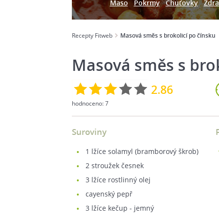
Maso
Pokrmy
Chuťovky
Zdra
Recepty Fitweb
Masová směs s brokolicí po čínsku
Masová směs s brok
2.86
hodnoceno:
7
Suroviny
1
lžíce solamyl (bramborový škrob)
2
stroužek česnek
3
lžíce rostlinný olej
cayenský pepř
3
lžíce kečup - jemný