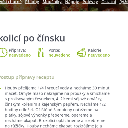
vě i chutně
Přílohy
Moučníky
Nápoje
Polévky
Ostatní
Rýž
olicí po čínsku
Příprava:
Porce:
Kalorie:
neuvedeno
neuvedeno
neuvedeno
Postup přípravy receptu
Houby přelijeme 1/4 l vroucí vody a necháme 30 minut
máčet. Omyté maso nakrájíme na proužky a smícháme
s prolisovaným česnekem, 4 lžícemi sójové omáčky,
čínským kořením a kajenským pepřem. Necháme 1/2
hodiny odležet. Očištěné žampiony nařežeme na
plátky, sójové výhonky přebereme, opereme a
necháme okapat. Brokolici opláchneme a rozebreme
na růžičky. Houby necháme okapat, rozkrájíme je a