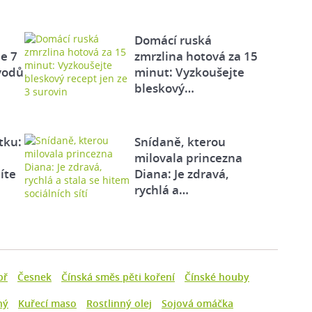
Domácí ruská
e 7
zmrzlina hotová za 15
vodů
minut: Vyzkoušejte
bleskový…
tku:
Snídaně, kterou
milovala princezna
íte
Diana: Je zdravá,
rychlá a…
př
Česnek
Čínská směs pěti koření
Čínské houby
ný
Kuřecí maso
Rostlinný olej
Sojová omáčka