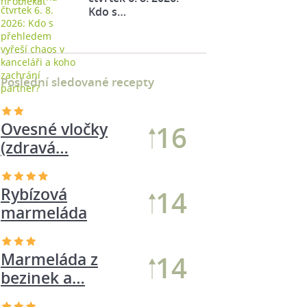
Kdo s…
Poslední sledované recepty
Ovesné vločky
17
(zdravá…
Marmeláda z
16
bezinek a…
Rybízová
14
marmeláda