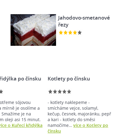
Jahodovo-smetanové
m
řezy
řidýlka po čínsku
Kotlety po čínsku
potřeme sójovou
- kotlety naklepeme -
 mírně je osolíme a
smícháme vejce, solamyl,
 Smažíme je na
kečup, česnek, majoránku, pepř
 oleji asi 15 minut.
a kari - kotlety do směsi
více o Kuřecí křidýlka
namočíme…
více o Kotlety po
čínsku