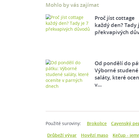
Mohlo by vás zajímat
Proč jíst cottage
každý den? Tady j
překvapivých dů
Od pondělí do pá
Výborné studené
saláty, které ocen
v…
Použité suroviny:
Brokolice
Cayenský pe
Drůbeží vývar
Hovězí maso
Kečup - jem