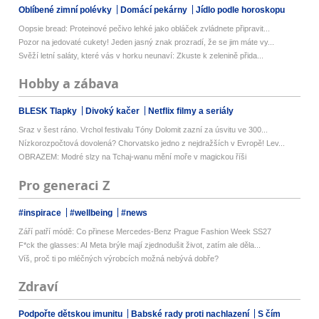
Oblíbené zimní polévky
Domácí pekárny
Jídlo podle horoskopu
Oopsie bread: Proteinové pečivo lehké jako obláček zvládnete připravit...
Pozor na jedovaté cukety! Jeden jasný znak prozradí, že se jim máte vy...
Svěží letní saláty, které vás v horku neunaví: Zkuste k zelenině přida...
Hobby a zábava
BLESK Tlapky
Divoký kačer
Netflix filmy a seriály
Sraz v šest ráno. Vrchol festivalu Tóny Dolomit zazní za úsvitu ve 300...
Nízkorozpočtová dovolená? Chorvatsko jedno z nejdražších v Evropě! Lev...
OBRAZEM: Modré slzy na Tchaj-wanu mění moře v magickou říši
Pro generaci Z
#inspirace
#wellbeing
#news
Září patří módě: Co přinese Mercedes-Benz Prague Fashion Week SS27
F*ck the glasses: AI Meta brýle mají zjednodušit život, zatím ale děla...
Víš, proč ti po mléčných výrobcích možná nebývá dobře?
Zdraví
Podpořte dětskou imunitu
Babské rady proti nachlazení
S čím