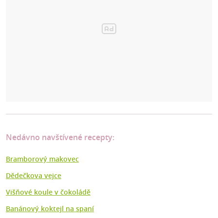
Nedávno navštívené recepty:
Bramborový makovec
Dědečkova vejce
Višňové koule v čokoládě
Banánový koktejl na spaní