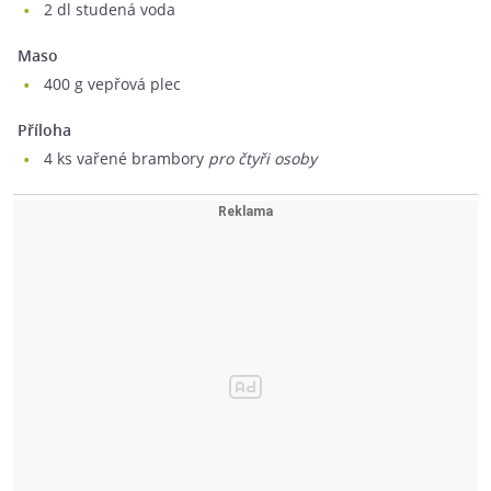
2
dl studená voda
Maso
400
g vepřová plec
Příloha
4
ks vařené brambory
pro čtyři osoby