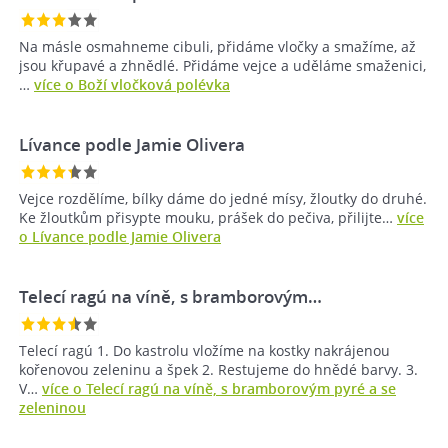
Na másle osmahneme cibuli, přidáme vločky a smažíme, až
jsou křupavé a zhnědlé. Přidáme vejce a uděláme smaženici,
…
více o Boží vločková polévka
Lívance podle Jamie Olivera
Vejce rozdělíme, bílky dáme do jedné mísy, žloutky do druhé.
Ke žloutkům přisypte mouku, prášek do pečiva, přilijte…
více
o Lívance podle Jamie Olivera
Telecí ragú na víně, s bramborovým…
Telecí ragú 1. Do kastrolu vložíme na kostky nakrájenou
kořenovou zeleninu a špek 2. Restujeme do hnědé barvy. 3.
V…
více o Telecí ragú na víně, s bramborovým pyré a se
zeleninou