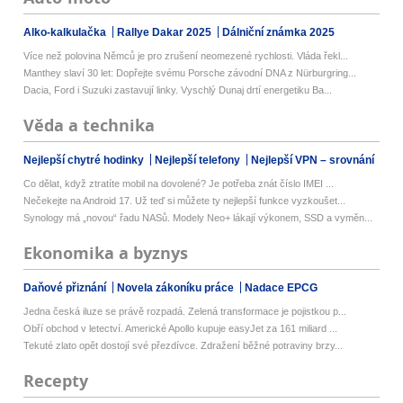
Alko-kalkulačka
Rallye Dakar 2025
Dálniční známka 2025
Více než polovina Němců je pro zrušení neomezené rychlosti. Vláda řekl...
Manthey slaví 30 let: Dopřejte svému Porsche závodní DNA z Nürburgring...
Dacia, Ford i Suzuki zastavují linky. Vyschlý Dunaj drtí energetiku Ba...
Věda a technika
Nejlepší chytré hodinky
Nejlepší telefony
Nejlepší VPN – srovnání
Co dělat, když ztratíte mobil na dovolené? Je potřeba znát číslo IMEI ...
Nečekejte na Android 17. Už teď si můžete ty nejlepší funkce vyzkoušet...
Synology má „novou“ řadu NASů. Modely Neo+ lákají výkonem, SSD a vyměn...
Ekonomika a byznys
Daňové přiznání
Novela zákoníku práce
Nadace EPCG
Jedna česká iluze se právě rozpadá. Zelená transformace je pojistkou p...
Obří obchod v letectví. Americké Apollo kupuje easyJet za 161 miliard ...
Tekuté zlato opět dostojí své přezdívce. Zdražení běžné potraviny brzy...
Recepty