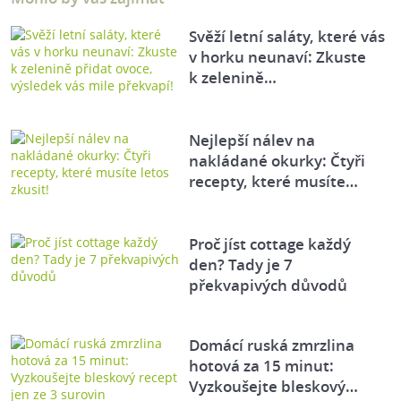
Svěží letní saláty, které vás
v horku neunaví: Zkuste
k zelenině…
Nejlepší nálev na
nakládané okurky: Čtyři
recepty, které musíte…
Proč jíst cottage každý
den? Tady je 7
překvapivých důvodů
Domácí ruská zmrzlina
hotová za 15 minut:
Vyzkoušejte bleskový…