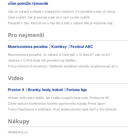
vším pomůže rýmovník
Jak se zdravě zchladit v tropických vedrech: Co pomáhá a kdy už riskuj...
Úpal a úžeh: Jak je poznat a jak se z nich rychle vyléčit
Parazité v nás: Kterým se u nás líbí a kde v našem těle je můžeme nají...
Pro nejmenší
Mourissonova poradna
Komiksy
Festival ABC
Mourrisonova poradna: Je zdravé si čistit pleť v 11 letech? Jak na to?
Ukázka z GTA 6 bude mít premiéru na Netflixu
Forza Horizon 6 (recenze): Oblíbené arkádové závody se přesouvají do u...
Video
Prostor X
Branky, body, kokoti
Fortuna liga
Hradec hrál velice dobře, ale kvalita soupeře byla znát. Prohra na hři...
Závěr tiskové konference nového sportovního kanálu Prima Sport
Tvůrci StarDance o změnách: Proč budou porotci opět čtyři a čím přesvě...
Nákupy
hledejceny.cz