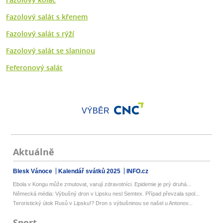
Fazolový salát s křenem
Fazolový salát s rýží
Fazolový salát se slaninou
Feferonový salát
VÝBĚR
Aktuálně
Blesk Vánoce
Kalendář svátků 2025
INFO.cz
Ebola v Kongu může zmutovat, varují zdravotníci. Epidemie je prý druhá...
Německá média: Výbušný dron v Lipsku nesl Semtex. Případ převzala spol...
Teroristický útok Rusů v Lipsku!? Dron s výbušninou se našel u Antonov...
Sport