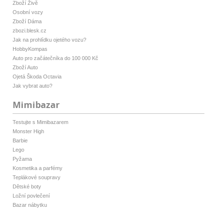
Zboží Živě
Osobní vozy
Zboží Dáma
zbozi.blesk.cz
Jak na prohlídku ojetého vozu?
HobbyKompas
Auto pro začátečníka do 100 000 Kč
Zboží Auto
Ojetá Škoda Octavia
Jak vybrat auto?
Mimibazar
Testujte s Mimibazarem
Monster High
Barbie
Lego
Pyžama
Kosmetika a parfémy
Teplákové soupravy
Dětské boty
Ložní povlečení
Bazar nábytku