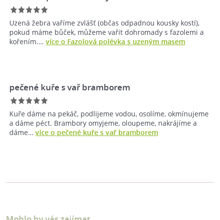
Uzená žebra vaříme zvlášť (občas odpadnou kousky kostí),
pokud máme bůček, můžeme vařit dohromady s fazolemi a
kořením.…
více o Fazolová polévka s uzeným masem
pečené kuře s vař bramborem
Kuře dáme na pekáč, podlijeme vodou, osolíme, okmínujeme
a dáme péct. Brambory omyjeme, oloupeme, nakrájíme a
dáme…
více o pečené kuře s vař bramborem
Mohlo by vás zajímat