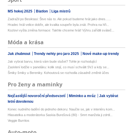
MS hokej 2025
Biatlon
Liga mistrů
Zadražil po Besiktasi: Štve nás to. Ale pokud budeme hrát jako dnes......
Hradec hrál velice dobře, ale kvalita soupeře byla znát. Prohra na hři...
Kozlovi vyšla změna formace: Takhle chceme hrát! Výhru zařídili sváteč...
Móda a krása
Jak zhubnout
Trendy nehty pro jaro 2025
Nové make-up trendy
Jak vybrat barvu, která vám bude slušet? Tohle je rozhodující
Zasklení lodžie v paneláku: kolik stojí, co musí schválit SVJ a kdy se...
Šmiky šmiky u Bereniky. Kohoutová se rozhodla zásadně změnit účes
Pro ženy a maminky
Nejčastější novoroční předsevzetí
Miminko a mráz
Jak vybírat
letní dovolenou
Konec nudného ladění do jednoho dekoru: Naučte se, jak v interiéru kom...
Hlasatelka a moderátorka Saskia Burešová (80) - Smrt manžela ji zdrtil...
Veggie Burritos
Auto-moto