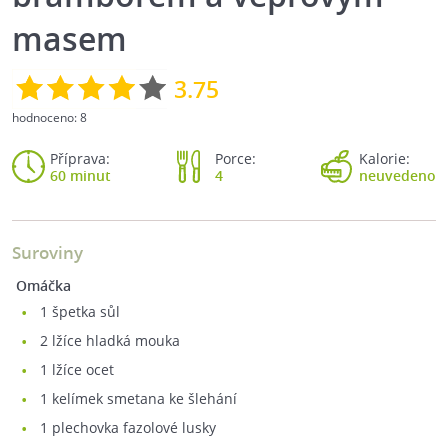
masem
3.75
hodnoceno:
8
Příprava:
Porce:
Kalorie:
60 minut
4
neuvedeno
Suroviny
Omáčka
1
špetka sůl
2
lžíce hladká mouka
1
lžíce ocet
1
kelímek smetana ke šlehání
1
plechovka fazolové lusky