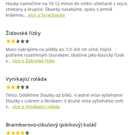
Houby namočíme na 10-12 minut do směsi ušlehané z vejce,
smetany a krupice. Škvarky nasekáme, spolu s jemně
krájenou…
více o Štrachanda
Židovské řízky
Maso nakrájíme na plátky asi 1/2-3/4 cm silné, hojně
potřeme rozetřeným česnekem, obalíme jako klasický řízek
v…
více o Židovské řízky
Vynikající roláda
Těsto: Oddělíme žloutky od bílků. V jedné míse vyšleháme
žloutky s cukrem a škrobem. V druhé míse vyšleháme sníh
z…
více o Vynikající roláda
Bramborovo-cibulový (pórkový) koláč