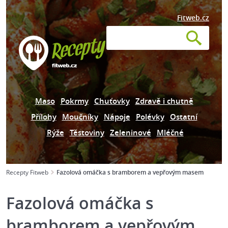
Fitweb.cz
Maso
Pokrmy
Chuťovky
Zdravě i chutně
Přílohy
Moučníky
Nápoje
Polévky
Ostatní
Rýže
Těstoviny
Zeleninové
Mléčné
Recepty Fitweb
Fazolová omáčka s bramborem a vepřovým masem
Fazolová omáčka s
bramborem a vepřovým