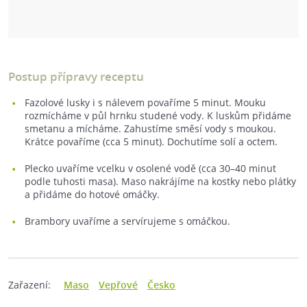
Postup přípravy receptu
Fazolové lusky i s nálevem povaříme 5 minut. Mouku
rozmícháme v půl hrnku studené vody. K luskům přidáme
smetanu a mícháme. Zahustíme směsí vody s moukou.
Krátce povaříme (cca 5 minut). Dochutíme solí a octem.
Plecko uvaříme vcelku v osolené vodě (cca 30–40 minut
podle tuhosti masa). Maso nakrájíme na kostky nebo plátky
a přidáme do hotové omáčky.
Brambory uvaříme a servírujeme s omáčkou.
Zařazení:
Maso
Vepřové
Česko