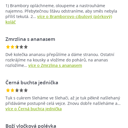
1) Brambory opláchneme, oloupeme a nastrouháme
najemno. Přebytečnou šťávu odstraníme, aby směs nebyla
příliš tekutá. 2…
více o Bramborovo-cibulový (pórkový)
koláč
Zmrzlina s ananasem
Dvě kolečka ananasu přepůlíme a dáme stranou. Ostatní
rozkrájíme na kousky a vložíme do pohárů, na ananas
rozložíme…
více o Zmrzlina s ananasem
Černá buchta jednička
Tuk s cukrem šleháme ve šlehači, až je tuk pěkně našlehaný
přidáváme postupně celá vejce. Znovu dobře našleháme a…
více o Černá buchta jednička
Boží vločková polévka