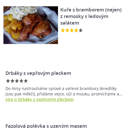
Kuře s bramborem (nejen)
z remosky s ledovým
salátem
Drbáky s vepřovým pleckem
Do mísy nastrouháme syrové a vařené brambory (knedlíky
jsou pak měkčí), přidáme vejce, sůl a mouku, promícháme a…
více o Drbáky s vepřovým pleckem
Fazolová polévka s uzeným masem