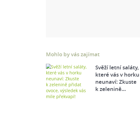
Mohlo by vás zajímat
Svěží letní saláty,
které vás v horku
neunaví: Zkuste
k zelenině…