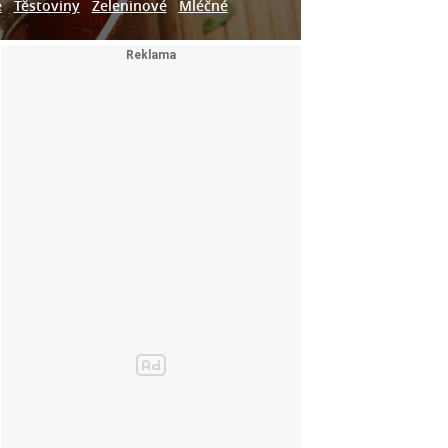
e
Těstoviny
Zeleninové
Mléčné