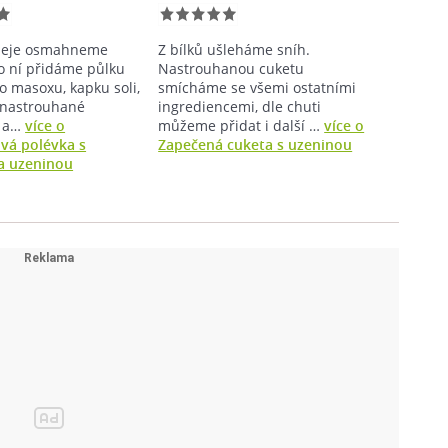
oleje osmahneme
Z bílků ušleháme sníh.
do ní přidáme půlku
Nastrouhanou cuketu
 masoxu, kapku soli,
smícháme se všemi ostatními
 nastrouhané
ingrediencemi, dle chuti
 a…
více o
můžeme přidat i další …
více o
vá polévka s
Zapečená cuketa s uzeninou
a uzeninou