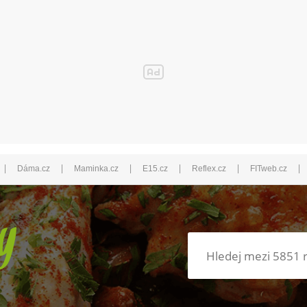
|
|
|
|
|
|
Dáma.cz
Maminka.cz
E15.cz
Reflex.cz
FITweb.cz