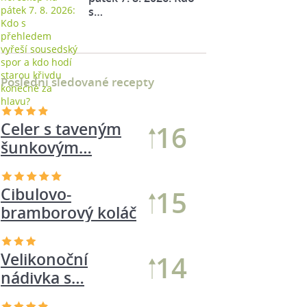
s…
Poslední sledované recepty
Celer s taveným
16
šunkovým…
Cibulovo-
15
bramborový koláč
Velikonoční
14
nádivka s…