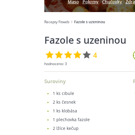
Maso
Pokrmy
Chuťovky
Zdra
Recepty Fitweb
Fazole s uzeninou
Fazole s uzeninou
4
hodnoceno:
3
Suroviny
1
ks cibule
2
ks česnek
1
ks klobása
1
plechovka fazole
2
lžíce kečup