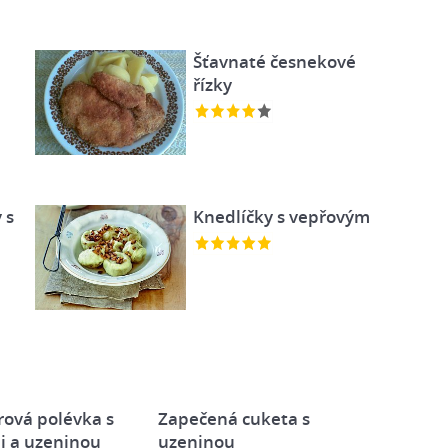
Šťavnaté česnekové
řízky
 s
Knedlíčky s vepřovým
ová polévka s
Zapečená cuketa s
 a uzeninou
uzeninou