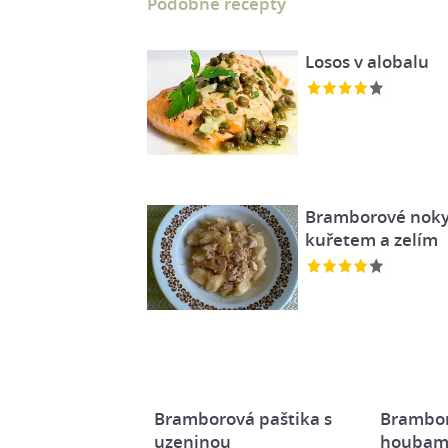
Podobné recepty
Losos v alobalu
Bramborové noky
kuřetem a zelím
Bramborová paštika s
Brambor
uzeninou
houbami