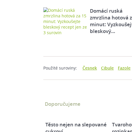
Domácí ruská
zmrzlina hotová 
minut: Vyzkoušej
bleskový…
Použité suroviny:
Česnek
Cibule
Fazole
Doporučujeme
Těsto nejen na slepované
Tvaroho
cukroví
rozinka