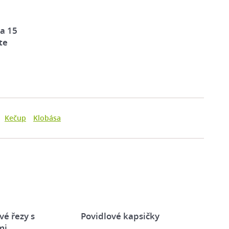
za 15
te
Kečup
Klobása
vé řezy s
Povidlové kapsičky
mi