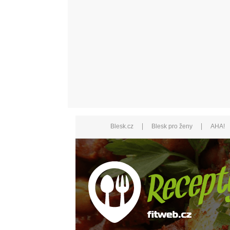
|
|
Blesk.cz
Blesk pro ženy
AHA!