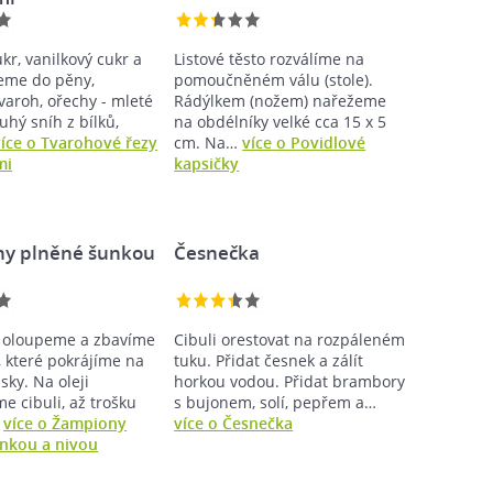
ukr, vanilkový cukr a
Listové těsto rozválíme na
eme do pěny,
pomoučněném válu (stole).
varoh, ořechy - mleté
Rádýlkem (nožem) nařežeme
tuhý sníh z bílků,
na obdélníky velké cca 15 x 5
více o Tvarohové řezy
cm. Na…
více o Povidlové
mi
kapsičky
y plněné šunkou
Česnečka
 oloupeme a zbavíme
Cibuli orestovat na rozpáleném
, které pokrájíme na
tuku. Přidat česnek a zálít
ky. Na oleji
horkou vodou. Přidat brambory
 cibuli, až trošku
s bujonem, solí, pepřem a…
…
více o Žampiony
více o Česnečka
nkou a nivou