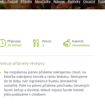
vě i chutně
Přílohy
Moučníky
Nápoje
Polévky
Ostatní
Rýž
Příprava:
Porce:
Kalorie:
20 minut
2
neuvedeno
Postup přípravy receptu
Na rozpálenou pánev přidáme nakrájenou cibuli, na
kolečka nakrájený česnek a celou klobásu. Restujeme
do té doby, než ingredience budou dostatečně
osmahlé. Poté na pánev přidáme plechovku červených
fazolí, kečup a dusíme, dokud nejsou fazole hotové.
Jídlo podáváme s chlebem.