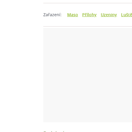
Zařazení:
Maso
Přílohy
Uzeniny
Lušt