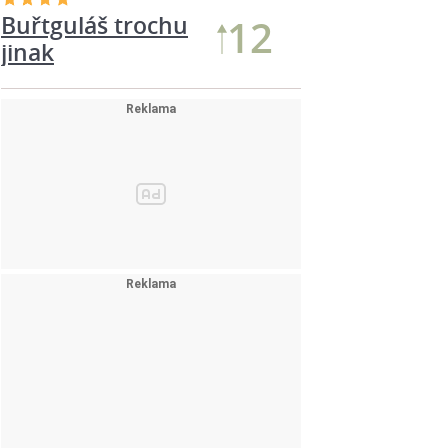
Buřtguláš trochu
12
jinak