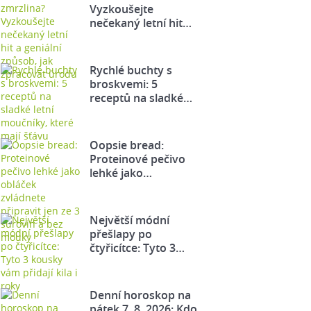
Vyzkoušejte
nečekaný letní hit…
Rychlé buchty s
broskvemi: 5
receptů na sladké…
Oopsie bread:
Proteinové pečivo
lehké jako…
Největší módní
přešlapy po
čtyřicítce: Tyto 3…
Denní horoskop na
pátek 7. 8. 2026: Kdo