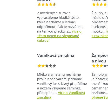
Z uvedených surovin
Žloutky, c
vypracujeme hladké těsto,
máslo utř
které necháme v lednici
přidáme t
odpočinout. Pak je rozválíme
i sekané, 
na tenkou placku, z…
více o
mouku…
Těsto nejen na slepované
s rozinka
cukroví
Vanilková zmrzlina
Žampion
a nivou
Mléko a smetanu necháme
Žampiony
projít lehce varem, přidáme
je nožiček
vanilkový lusk, který přepůlíme
menší kous
a nožem vsypeme semínka,
osmahneme
přiklopíme…
více o Vanilková
zezlátne
zmrzlina
plněné šu