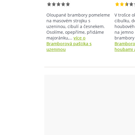
Oloupané brambory pomeleme
V trošce 
na masovém strojku s
cibulku, 
uzeninou, cibulí a česnekem.
houbového
Osolíme, opepříme, přidáme
na jemno
majoránku,…
více o
brambory
Bramborová paštika s
Bramboro
uzeninou
houbami 