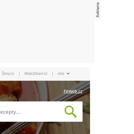
|
|
Ženy.cz
MojeZdraví.cz
více
Fitweb.cz