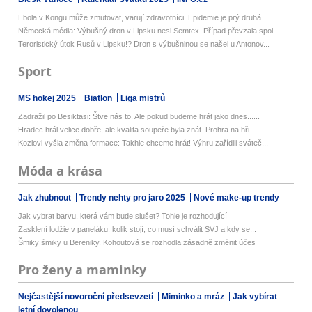
Ebola v Kongu může zmutovat, varují zdravotníci. Epidemie je prý druhá...
Německá média: Výbušný dron v Lipsku nesl Semtex. Případ převzala spol...
Teroristický útok Rusů v Lipsku!? Dron s výbušninou se našel u Antonov...
Sport
MS hokej 2025
Biatlon
Liga mistrů
Zadražil po Besiktasi: Štve nás to. Ale pokud budeme hrát jako dnes......
Hradec hrál velice dobře, ale kvalita soupeře byla znát. Prohra na hři...
Kozlovi vyšla změna formace: Takhle chceme hrát! Výhru zařídili sváteč...
Móda a krása
Jak zhubnout
Trendy nehty pro jaro 2025
Nové make-up trendy
Jak vybrat barvu, která vám bude slušet? Tohle je rozhodující
Zasklení lodžie v paneláku: kolik stojí, co musí schválit SVJ a kdy se...
Šmiky šmiky u Bereniky. Kohoutová se rozhodla zásadně změnit účes
Pro ženy a maminky
Nejčastější novoroční předsevzetí
Miminko a mráz
Jak vybírat
letní dovolenou