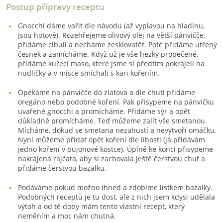
Postup přípravy receptu
Gnocchi dáme vařit dle návodu (až vyplavou na hladinu,
jsou hotové). Rozehřejeme olivový olej na větší pánvičče,
přidáme cibuli a necháme zesklovatět. Poté přidáme utřený
česnek a zamícháme. Když už je vše hezky propečené,
přidáme kuřecí maso, které jsme si předtím pokrájeli na
nudličky a v misce smíchali s kari kořením.
Opékáme na pánvičče do zlatova a dle chuti přidáme
oregáno nebo podobné koření. Pak přisypeme na pánvičku
uvařené gnocchi a promícháme. Přidáme sýr a opět
důkladně promícháme. Teď můžeme zalít vše smetanou.
Mícháme, dokud se smetana nezahustí a nevytvoří omáčku.
Nyní můžeme přidat opět koření dle libosti (já přidávám
jedno koření v bujonové kostce). Úplně ke konci přisypeme
nakrájená rajčata, aby si zachovala ještě čerstvou chuť a
přidáme čerstvou bazalku.
Podáváme pokud možno ihned a zdobíme lístkem bazalky.
Podobných receptů je tu dost, ale z nich jsem kdysi udělala
výtah a od té doby mám tento vlastní recept, který
neměním a moc nám chutná.