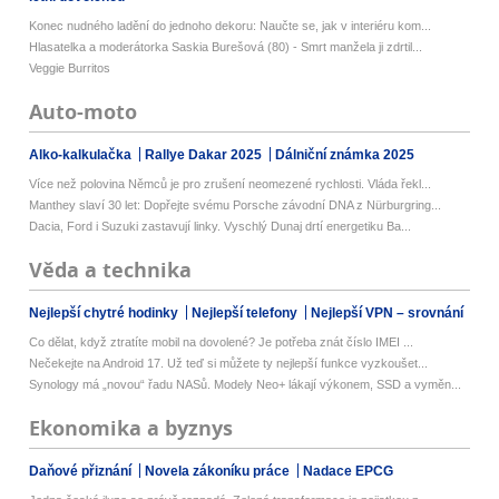
Konec nudného ladění do jednoho dekoru: Naučte se, jak v interiéru kom...
Hlasatelka a moderátorka Saskia Burešová (80) - Smrt manžela ji zdrtil...
Veggie Burritos
Auto-moto
Alko-kalkulačka
Rallye Dakar 2025
Dálniční známka 2025
Více než polovina Němců je pro zrušení neomezené rychlosti. Vláda řekl...
Manthey slaví 30 let: Dopřejte svému Porsche závodní DNA z Nürburgring...
Dacia, Ford i Suzuki zastavují linky. Vyschlý Dunaj drtí energetiku Ba...
Věda a technika
Nejlepší chytré hodinky
Nejlepší telefony
Nejlepší VPN – srovnání
Co dělat, když ztratíte mobil na dovolené? Je potřeba znát číslo IMEI ...
Nečekejte na Android 17. Už teď si můžete ty nejlepší funkce vyzkoušet...
Synology má „novou“ řadu NASů. Modely Neo+ lákají výkonem, SSD a vyměn...
Ekonomika a byznys
Daňové přiznání
Novela zákoníku práce
Nadace EPCG