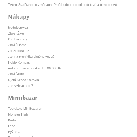
Tvůrci StarDance o změnách: Proč budou porotci opět čtyři a čím přesvě...
Nákupy
hledejceny.cz
Zboží Živě
Osobní vozy
Zboží Dáma
zbozi.blesk.cz
Jak na prohlídku ojetého vozu?
HobbyKompas
Auto pro začátečníka do 100 000 Kč
Zboží Auto
Ojetá Škoda Octavia
Jak vybrat auto?
Mimibazar
Testujte s Mimibazarem
Monster High
Barbie
Lego
Pyžama