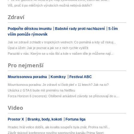
Víš, proč ti po mléčných výrobcích možná nebývá dobře?
Zdraví
Podpořte dětskou imunitu
Babské rady proti nachlazení
S čím
vším pomůže rýmovník
Jak se zdravě zchladit v tropických vedrech: Co pomáhá a kdy už riskuj...
Úpal a úžeh: Jak je poznat a jak se z nich rychle vyléčit
Parazité v nás: Kterým se u nás líbí a kde v našem těle je můžeme nají...
Pro nejmenší
Mourissonova poradna
Komiksy
Festival ABC
Mourrisonova poradna: Je zdravé si čistit pleť v 11 letech? Jak na to?
Ukázka z GTA 6 bude mít premiéru na Netflixu
Forza Horizon 6 (recenze): Oblíbené arkádové závody se přesouvají do u...
Video
Prostor X
Branky, body, kokoti
Fortuna liga
Hradec hrál velice dobře, ale kvalita soupeře byla znát. Prohra na hři...
Závěr tiskové konference nového sportovního kanálu Prima Sport