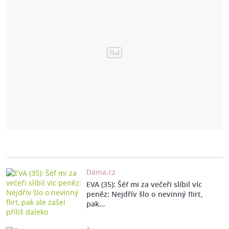
Dáma.cz
EVA (35): Šéf mi za večeři slíbil víc
peněz: Nejdřív šlo o nevinný flirt,
pak…