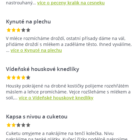
nastrouhaný…
více o peceny kralik na cesneku
Kynuté na plechu
V mléce rozmícháme droždí, ostatní přísady dáme na vál,
přidáme droždí s mlékem a zaděláme těsto. Ihned vyválíme,
…
více o Kynuté na plechu
Vídeňské houskové knedlíky
Housky pokrájené na drobné kostičky polijeme rozehřátém
máslem a lehce promícháme. Vejce rozšleháme s mlékem a
solí,…
více o Vídeňské houskové knedlíky
Kapsa s nivou a cuketou
Cuketu omyjeme a nakrájíme na tenčí kolečka. Nivu
nakrájíme na tenké plátky. Kuřecí řízky podélně nakrojíme