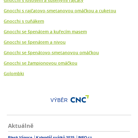
Gnocchi s lososem a sušenými rajčaty
Gnocchi s rajčatovo-smetanovou omáčkou a cuketou
Gnocchi s tuňákem
Gnocchi se špenátem a kuřecím masem
Gnocchi se špenátem a nivou
Gnocchi se špenátovo-smetanovou omáčkou
Gnocchi se žampionovou omáčkou
Golombki
VÝBĚR
Aktuálně
Blesk Vánoce
Kalendář svátků 2025
INFO.cz