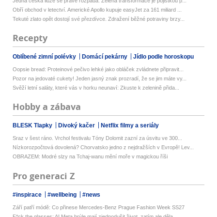
Jedna česká iluze se právě rozpadá. Zelená transformace je pojistkou p...
Obří obchod v letectví. Americké Apollo kupuje easyJet za 161 miliard ...
Tekuté zlato opět dostojí své přezdívce. Zdražení běžné potraviny brzy...
Recepty
Oblíbené zimní polévky
Domácí pekárny
Jídlo podle horoskopu
Oopsie bread: Proteinové pečivo lehké jako obláček zvládnete připravit...
Pozor na jedovaté cukety! Jeden jasný znak prozradí, že se jim máte vy...
Svěží letní saláty, které vás v horku neunaví: Zkuste k zelenině přida...
Hobby a zábava
BLESK Tlapky
Divoký kačer
Netflix filmy a seriály
Sraz v šest ráno. Vrchol festivalu Tóny Dolomit zazní za úsvitu ve 300...
Nízkorozpočtová dovolená? Chorvatsko jedno z nejdražších v Evropě! Lev...
OBRAZEM: Modré slzy na Tchaj-wanu mění moře v magickou říši
Pro generaci Z
#inspirace
#wellbeing
#news
Září patří módě: Co přinese Mercedes-Benz Prague Fashion Week SS27
F*ck the glasses: AI Meta brýle mají zjednodušit život, zatím ale děla...