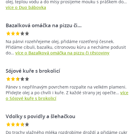
olej, teplou vodu a do mísy prosijeme mouku s práškem do…
více o Duo bábovka
Bazalková omáčka na pizzu či…
Na pánvi rozehřejeme olej, přidáme rozetřený česnek.
Přidáme cibuli, bazalku, citronovou kúru a necháme podusit
do…
více o Bazalková omáčka na pizzu či těstoviny
Sójové kuře s brokolicí
Pánev s nepřilnavým povrchem rozpalte na velkém plameni.
Přidejte olej a po chvíli i kuře. Z každé strany jej opečte…
více
o Sójové kuře s brokolicí
Vdolky s povidly a šlehačkou
Do trochy vlažného mléka rozdrobíme droždí a přidáme cukr