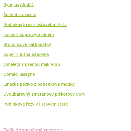
Rynglový koláč
Špenát s masem
Pudinkový řez z listového těsta
Losos s koprovým dipem
Brokolicové karbanátky
Super chutná bábovka
Omeleta s uzenou makrelou
Domácí lasagne
Linecké pečivo z pohankové mouky
Dvoubarevný smetanový piškotový dort
Pudinkové řezy v listovém těstě
Další doporučené recepty: