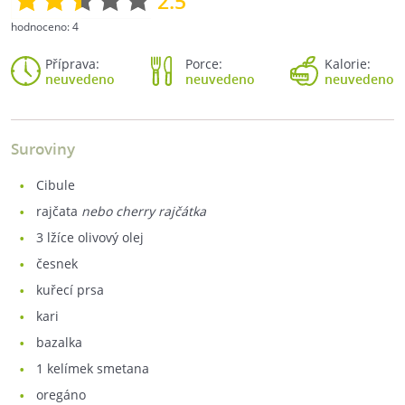
2.5
hodnoceno:
4
Příprava:
Porce:
Kalorie:
neuvedeno
neuvedeno
neuvedeno
Suroviny
cibule
rajčata
nebo cherry rajčátka
3
lžíce olivový olej
česnek
kuřecí prsa
kari
bazalka
1
kelímek smetana
oregáno