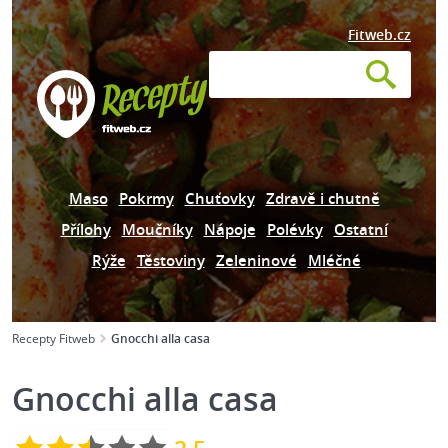
Fitweb.cz
Maso
Pokrmy
Chuťovky
Zdravě i chutně
Přílohy
Moučníky
Nápoje
Polévky
Ostatní
Rýže
Těstoviny
Zeleninové
Mléčné
Recepty Fitweb
Gnocchi alla casa
Gnocchi alla casa