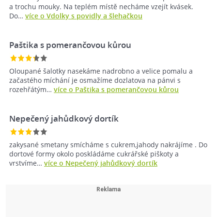
a trochu mouky. Na teplém místě necháme vzejít kvásek.
Do…
více o Vdolky s povidly a šlehačkou
Paštika s pomerančovou kůrou
Oloupané šalotky nasekáme nadrobno a velice pomalu a
začastého míchání je osmažíme dozlatova na pánvi s
rozehřátým…
více o Paštika s pomerančovou kůrou
Nepečený jahůdkový dortík
zakysané smetany smícháme s cukrem,jahody nakrájíme . Do
dortové formy okolo poskládáme cukrářské piškoty a
vrstvíme…
více o Nepečený jahůdkový dortík