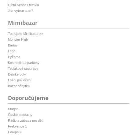
Ojetá Škoda Octavia
Jak vybrat auto?
Mimibazar
Testujte s Mimibazarem
Monster High
Barbie
Lego
Pyžama
Kosmetika a parfémy
Teplákové soupravy
Dětské boty
Ložní povlečení
Bazar nábytku
Doporučujeme
Starjob
České podcasty
Rádio a zábava pro děti
Frekvence 1
Evropa 2