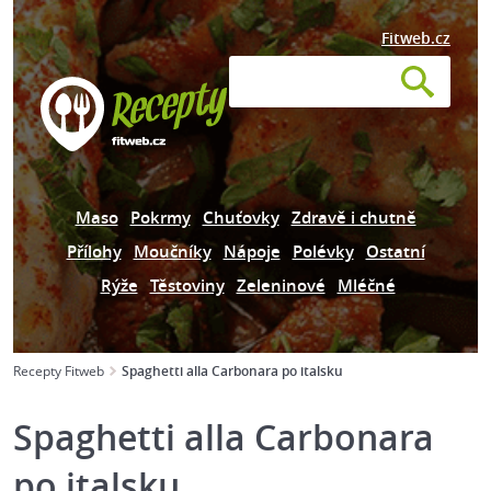
Fitweb.cz
Maso
Pokrmy
Chuťovky
Zdravě i chutně
Přílohy
Moučníky
Nápoje
Polévky
Ostatní
Rýže
Těstoviny
Zeleninové
Mléčné
Recepty Fitweb
Spaghetti alla Carbonara po italsku
Spaghetti alla Carbonara
po italsku