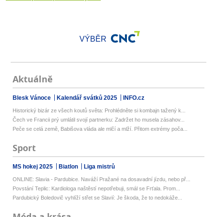
VÝBĚR
Aktuálně
Blesk Vánoce
Kalendář svátků 2025
INFO.cz
Historický bizár ze všech koutů světa: Prohlédněte si kombajn tažený k...
Čech ve Francii prý umlátil svojí partnerku: Zadržet ho musela zásahov...
Peče se celá země, Babišova vláda ale mlčí a mlží. Přitom extrémy poča...
Sport
MS hokej 2025
Biatlon
Liga mistrů
ONLINE: Slavia - Pardubice. Naváží Pražané na dosavadní jízdu, nebo př...
Povstání Teplic: Kardiologa naštěstí nepotřebuji, smál se Frťala. Prom...
Pardubický Boledovič vyhlíží střet se Slavií: Je škoda, že to nedokáže...
Móda a krása