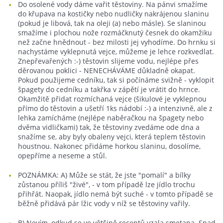
Do osolené vody dáme vařit těstoviny. Na pánvi smažíme
do křupava na kostičky nebo nudličky nakrájenou slaninu
(pokud je libová, tak na oleji (a) nebo másle). Se slaninou
smažíme i plochou nože rozmáčknutý česnek do okamžiku
než začne hnědnout - bez milosti jej vyhodíme. Do hrnku si
nachystáme vyklepnutá vejce, můžeme je lehce rozkvedlat.
Znepřevařených :-) těstovin slijeme vodu, nejlépe přes
děrovanou poklici - NENECHÁVÁME důkladně okapat.
Pokud použijeme cedníku, tak si počínáme svižně - vyklopit
špagety do cedníku a takřka v zápětí je vrátit do hrnce.
Okamžitě přidat rozmíchaná vejce (šikulové je vyklepnou
přímo do těstovin a ušetří 1ks nádobí :-) a intenzivně, ale z
lehka zamícháme (nejlépe naběračkou na špagety nebo
dvěma vidličkami) tak, že těstoviny zvedáme ode dna a
snažíme se, aby byly obaleny vejci, která teplem těstovin
houstnou. Nakonec přidáme horkou slaninu, dosolíme,
opepříme a neseme a stůl.
POZNÁMKA: A) Může se stát, že jste "pomalí" a bílky
zůstanou příliš "živé", - v tom případě lze jídlo trochu
přihřát. Naopak, jídlo nemá být suché - v tomto případě se
běžně přidává pár lžic vody v níž se těstoviny vařily.
B) Nevím, odkud se ve většině receptů vzala smetana. Snad