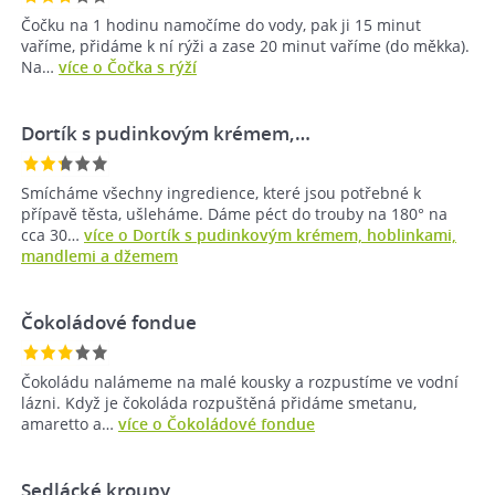
Čočku na 1 hodinu namočíme do vody, pak ji 15 minut
vaříme, přidáme k ní rýži a zase 20 minut vaříme (do měkka).
Na…
více o Čočka s rýží
Dortík s pudinkovým krémem,…
Smícháme všechny ingredience, které jsou potřebné k
přípavě těsta, ušleháme. Dáme péct do trouby na 180° na
cca 30…
více o Dortík s pudinkovým krémem, hoblinkami,
mandlemi a džemem
Čokoládové fondue
Čokoládu nalámeme na malé kousky a rozpustíme ve vodní
lázni. Když je čokoláda rozpuštěná přidáme smetanu,
amaretto a…
více o Čokoládové fondue
Sedlácké kroupy