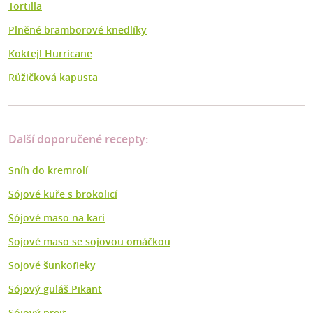
Tortilla
Plněné bramborové knedlíky
Koktejl Hurricane
Růžičková kapusta
Další doporučené recepty:
Sníh do kremrolí
Sójové kuře s brokolicí
Sójové maso na kari
Sojové maso se sojovou omáčkou
Sojové šunkofleky
Sójový guláš Pikant
Sójový prejt