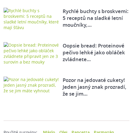
Rychlé buchty s broskvemi:
5 receptů na sladké letní
moučníky,…
Oopsie bread: Proteinové
pečivo lehké jako obláček
zvládnete…
Pozor na jedovaté cukety!
Jeden jasný znak prozradí,
že se jim…
Použité suroviny:
Máslo
Olej
Pancetta
Parmazán