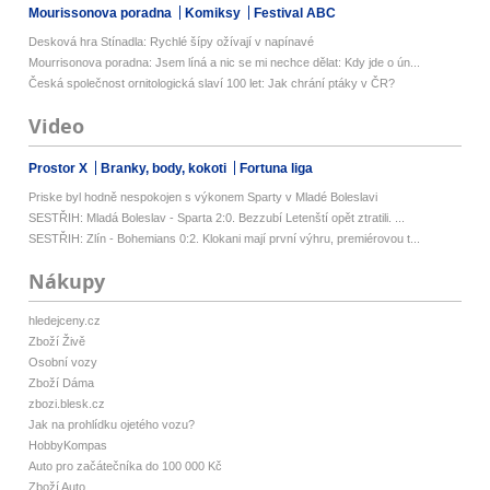
Mourissonova poradna
Komiksy
Festival ABC
Desková hra Stínadla: Rychlé šípy ožívají v napínavé
Mourrisonova poradna: Jsem líná a nic se mi nechce dělat: Kdy jde o ún...
Česká společnost ornitologická slaví 100 let: Jak chrání ptáky v ČR?
Video
Prostor X
Branky, body, kokoti
Fortuna liga
Priske byl hodně nespokojen s výkonem Sparty v Mladé Boleslavi
SESTŘIH: Mladá Boleslav - Sparta 2:0. Bezzubí Letenští opět ztratili. ...
SESTŘIH: Zlín - Bohemians 0:2. Klokani mají první výhru, premiérovou t...
Nákupy
hledejceny.cz
Zboží Živě
Osobní vozy
Zboží Dáma
zbozi.blesk.cz
Jak na prohlídku ojetého vozu?
HobbyKompas
Auto pro začátečníka do 100 000 Kč
Zboží Auto