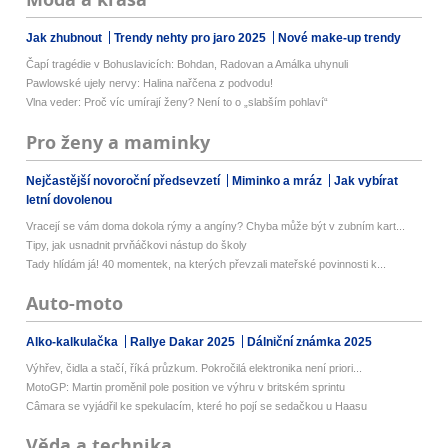
Jak zhubnout
Trendy nehty pro jaro 2025
Nové make-up trendy
Čapí tragédie v Bohuslavicích: Bohdan, Radovan a Amálka uhynuli
Pawlowské ujely nervy: Halina nařčena z podvodu!
Vlna veder: Proč víc umírají ženy? Není to o „slabším pohlaví“
Pro ženy a maminky
Nejčastější novoroční předsevzetí
Miminko a mráz
Jak vybírat
letní dovolenou
Vracejí se vám doma dokola rýmy a angíny? Chyba může být v zubním kart...
Tipy, jak usnadnit prvňáčkovi nástup do školy
Tady hlídám já! 40 momentek, na kterých převzali mateřské povinnosti k...
Auto-moto
Alko-kalkulačka
Rallye Dakar 2025
Dálniční známka 2025
Výhřev, čidla a stačí, říká průzkum. Pokročilá elektronika není priori...
MotoGP: Martin proměnil pole position ve výhru v britském sprintu
Câmara se vyjádřil ke spekulacím, které ho pojí se sedačkou u Haasu
Věda a technika