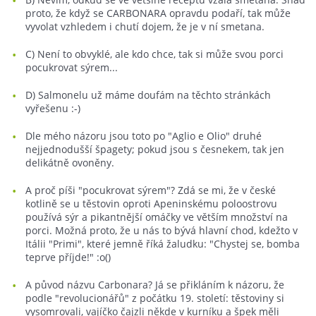
proto, že když se CARBONARA opravdu podaří, tak může
vyvolat vzhledem i chutí dojem, že je v ní smetana.
C) Není to obvyklé, ale kdo chce, tak si může svou porci
pocukrovat sýrem...
D) Salmonelu už máme doufám na těchto stránkách
vyřešenu :-)
Dle mého názoru jsou toto po "Aglio e Olio" druhé
nejjednodušší špagety; pokud jsou s česnekem, tak jen
delikátně ovoněny.
A proč píši "pocukrovat sýrem"? Zdá se mi, že v české
kotlině se u těstovin oproti Apeninskému poloostrovu
používá sýr a pikantnější omáčky ve větším množství na
porci. Možná proto, že u nás to bývá hlavní chod, kdežto v
Itálii "Primi", které jemně říká žaludku: "Chystej se, bomba
teprve příjde!" :o()
A původ názvu Carbonara? Já se přikláním k názoru, že
podle "revolucionářů" z počátku 19. století: těstoviny si
vysomrovali, vajíčko čajzli někde v kurníku a špek měli