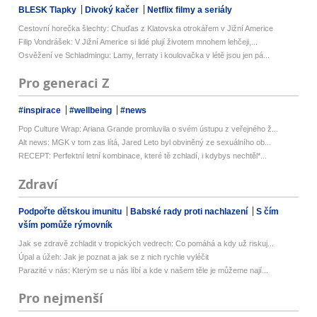
BLESK Tlapky
Divoký kačer
Netflix filmy a seriály
Cestovní horečka šlechty: Chuďas z Klatovska otrokářem v Jižní Americe
Filip Vondrášek: V Jižní Americe si lidé plují životem mnohem lehčeji,...
Osvěžení ve Schladmingu: Lamy, ferraty i koulovačka v létě jsou jen pá...
Pro generaci Z
#inspirace
#wellbeing
#news
Pop Culture Wrap: Ariana Grande promluvila o svém ústupu z veřejného ž...
Alt news: MGK v tom zas lítá, Jared Leto byl obviněný ze sexuálního ob...
RECEPT: Perfektní letní kombinace, které tě zchladí, i kdybys nechtěl*...
Zdraví
Podpořte dětskou imunitu
Babské rady proti nachlazení
S čím
vším pomůže rýmovník
Jak se zdravě zchladit v tropických vedrech: Co pomáhá a kdy už riskuj...
Úpal a úžeh: Jak je poznat a jak se z nich rychle vyléčit
Parazité v nás: Kterým se u nás líbí a kde v našem těle je můžeme nají...
Pro nejmenší