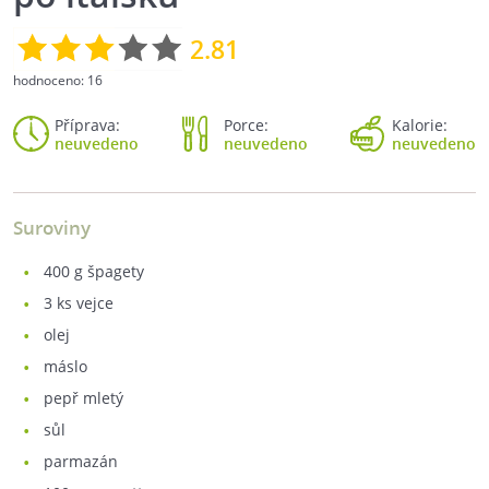
2.81
hodnoceno:
16
Příprava:
Porce:
Kalorie:
neuvedeno
neuvedeno
neuvedeno
Suroviny
400
g špagety
3
ks vejce
olej
máslo
pepř mletý
sůl
parmazán