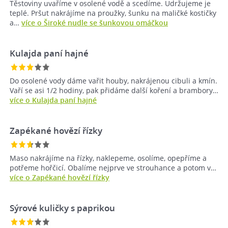
Těstoviny uvaříme v osolené vodě a scedíme. Udržujeme je
teplé. Pršut nakrájíme na proužky, šunku na maličké kostičky
a…
více o Široké nudle se šunkovou omáčkou
Kulajda paní hajné
Do osolené vody dáme vařit houby, nakrájenou cibuli a kmín.
Vaří se asi 1/2 hodiny, pak přidáme další koření a brambory…
více o Kulajda paní hajné
Zapékané hovězí řízky
Maso nakrájíme na řízky, naklepeme, osolíme, opepříme a
potřeme hořčicí. Obalíme nejprve ve strouhance a potom v…
více o Zapékané hovězí řízky
Sýrové kuličky s paprikou