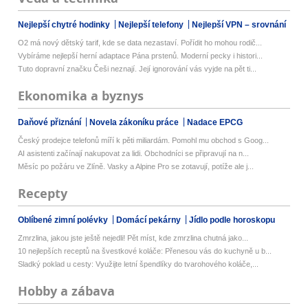
Nejlepší chytré hodinky
Nejlepší telefony
Nejlepší VPN – srovnání
O2 má nový dětský tarif, kde se data nezastaví. Pořídit ho mohou rodič...
Vybíráme nejlepší herní adaptace Pána prstenů. Moderní pecky i histori...
Tuto dopravní značku Češi neznají. Její ignorování vás vyjde na pět ti...
Ekonomika a byznys
Daňové přiznání
Novela zákoníku práce
Nadace EPCG
Český prodejce telefonů míří k pěti miliardám. Pomohl mu obchod s Goog...
AI asistenti začínají nakupovat za lidi. Obchodníci se připravují na n...
Měsíc po požáru ve Zlíně. Vasky a Alpine Pro se zotavují, potíže ale j...
Recepty
Oblíbené zimní polévky
Domácí pekárny
Jídlo podle horoskopu
Zmrzlina, jakou jste ještě nejedli! Pět míst, kde zmrzlina chutná jako...
10 nejlepších receptů na švestkové koláče: Přenesou vás do kuchyně u b...
Sladký poklad u cesty: Využijte letní špendlíky do tvarohového koláče,...
Hobby a zábava