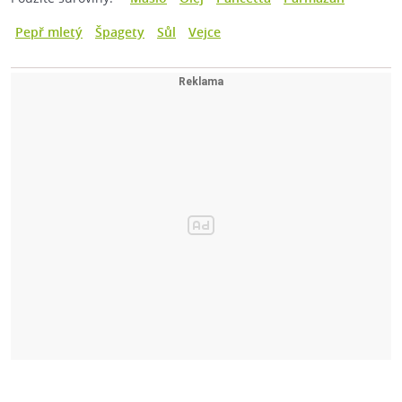
Pepř mletý
Špagety
Sůl
Vejce