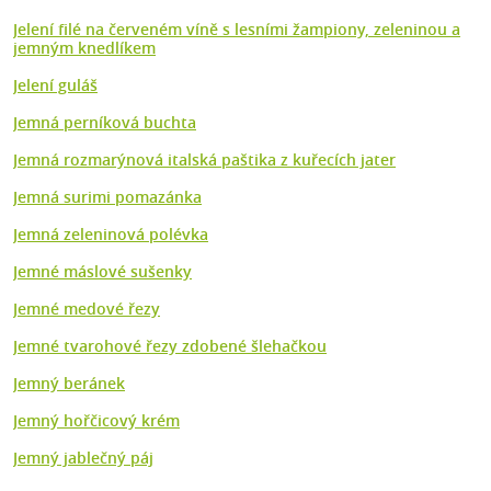
Jelení filé na červeném víně s lesními žampiony, zeleninou a
jemným knedlíkem
Jelení guláš
Jemná perníková buchta
Jemná rozmarýnová italská paštika z kuřecích jater
Jemná surimi pomazánka
Jemná zeleninová polévka
Jemné máslové sušenky
Jemné medové řezy
Jemné tvarohové řezy zdobené šlehačkou
Jemný beránek
Jemný hořčicový krém
Jemný jablečný páj