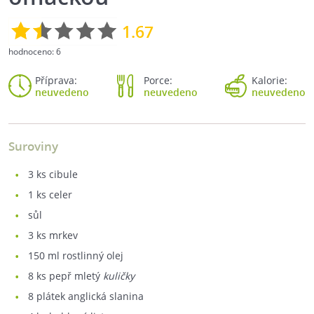
1.67
hodnoceno:
6
Příprava:
Porce:
Kalorie:
neuvedeno
neuvedeno
neuvedeno
Suroviny
3
ks cibule
1
ks celer
sůl
3
ks mrkev
150
ml rostlinný olej
8
ks pepř mletý
kuličky
8
plátek anglická slanina