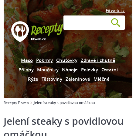
Fitweb.cz
Maso
Pokrmy
Chuťovky
Zdravě i chutně
Přílohy
Moučníky
Nápoje
Polévky
Ostatní
Rýže
Těstoviny
Zeleninové
Mléčné
Recepty Fitweb
Jelení steaky s povidlovou omáčkou
Jelení steaky s povidlovou
omáčkou