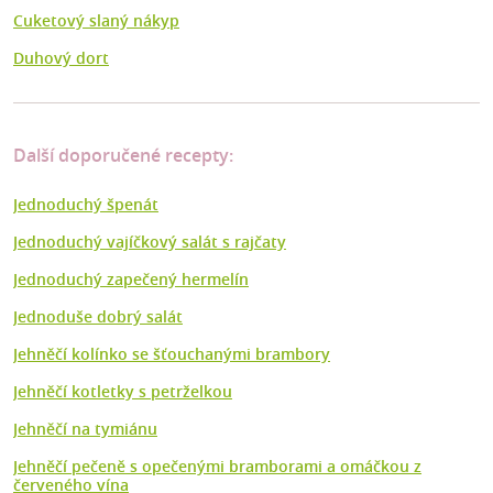
Cuketový slaný nákyp
Duhový dort
Další doporučené recepty:
Jednoduchý špenát
Jednoduchý vajíčkový salát s rajčaty
Jednoduchý zapečený hermelín
Jednoduše dobrý salát
Jehněčí kolínko se šťouchanými brambory
Jehněčí kotletky s petrželkou
Jehněčí na tymiánu
Jehněčí pečeně s opečenými bramborami a omáčkou z
červeného vína