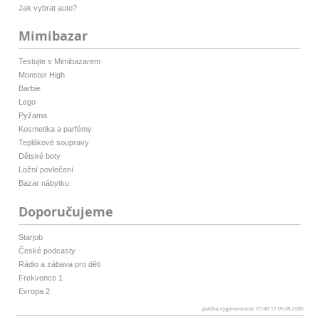
Jak vybrat auto?
Mimibazar
Testujte s Mimibazarem
Monster High
Barbie
Lego
Pyžama
Kosmetika a parfémy
Teplákové soupravy
Dětské boty
Ložní povlečení
Bazar nábytku
Doporučujeme
Starjob
České podcasty
Rádio a zábava pro děti
Frekvence 1
Evropa 2
patička vygenerovaná: 07:40:17 09.08.2026