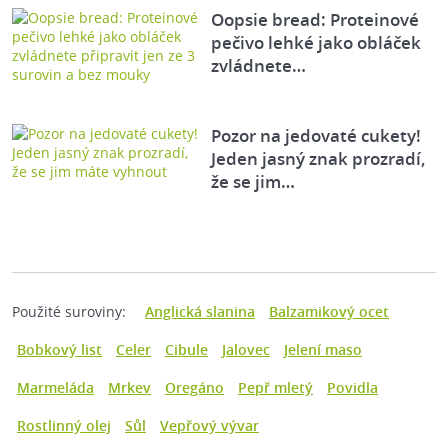
Oopsie bread: Proteinové
pečivo lehké jako obláček
zvládnete…
Pozor na jedovaté cukety!
Jeden jasný znak prozradí,
že se jim…
Použité suroviny:
Anglická slanina
Balzamikový ocet
Bobkový list
Celer
Cibule
Jalovec
Jelení maso
Marmeláda
Mrkev
Oregáno
Pepř mletý
Povidla
Rostlinný olej
Sůl
Vepřový vývar