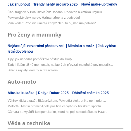
Jak zhubnout
Trendy nehty pro jaro 2025
Nové make-up trendy
Čapí tragédie v Bohuslavicích: Bohdan, Radovan a Amálka uhynuli
Pawlowské ujely nervy: Halina nařčena z podvodu!
Vlna veder: Proč víc umírají ženy? Není to o „slabším pohlaví“
Pro ženy a maminky
Nejčastější novoroční předsevzetí
Miminko a mráz
Jak vybírat
letní dovolenou
Tipy, jak usnadnit prvňáčkovi nástup do školy
Tady hlídám já! 40 momentek, na kterých převzali mateřské povinnosti k...
Salát s rajčaty, ořechy a dresinkem
Auto-moto
Alko-kalkulačka
Rallye Dakar 2025
Dálniční známka 2025
Výhřev, čidla a stačí, říká průzkum. Pokročilá elektronika není priori...
MotoGP: Martin proměnil pole position ve výhru v britském sprintu
Câmara se vyjádřil ke spekulacím, které ho pojí se sedačkou u Haasu
Věda a technika