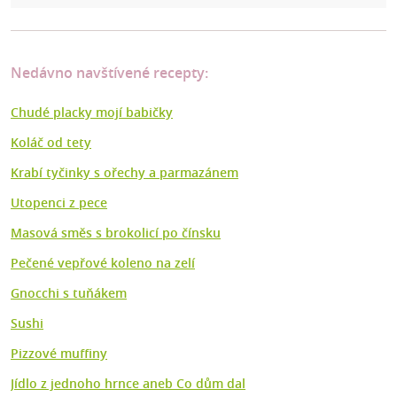
Nedávno navštívené recepty:
Chudé placky mojí babičky
Koláč od tety
Krabí tyčinky s ořechy a parmazánem
Utopenci z pece
Masová směs s brokolicí po čínsku
Pečené vepřové koleno na zelí
Gnocchi s tuňákem
Sushi
Pizzové muffiny
Jídlo z jednoho hrnce aneb Co dům dal