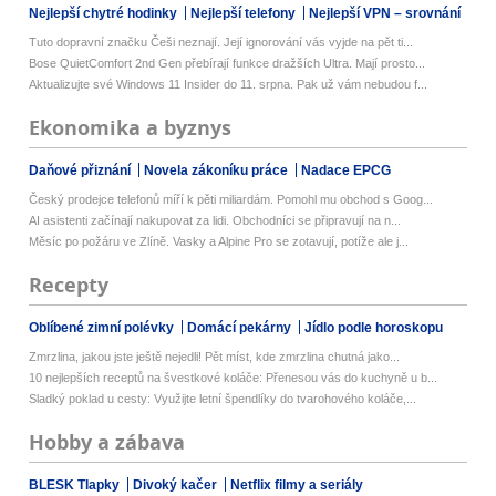
Nejlepší chytré hodinky
Nejlepší telefony
Nejlepší VPN – srovnání
Tuto dopravní značku Češi neznají. Její ignorování vás vyjde na pět ti...
Bose QuietComfort 2nd Gen přebírají funkce dražších Ultra. Mají prosto...
Aktualizujte své Windows 11 Insider do 11. srpna. Pak už vám nebudou f...
Ekonomika a byznys
Daňové přiznání
Novela zákoníku práce
Nadace EPCG
Český prodejce telefonů míří k pěti miliardám. Pomohl mu obchod s Goog...
AI asistenti začínají nakupovat za lidi. Obchodníci se připravují na n...
Měsíc po požáru ve Zlíně. Vasky a Alpine Pro se zotavují, potíže ale j...
Recepty
Oblíbené zimní polévky
Domácí pekárny
Jídlo podle horoskopu
Zmrzlina, jakou jste ještě nejedli! Pět míst, kde zmrzlina chutná jako...
10 nejlepších receptů na švestkové koláče: Přenesou vás do kuchyně u b...
Sladký poklad u cesty: Využijte letní špendlíky do tvarohového koláče,...
Hobby a zábava
BLESK Tlapky
Divoký kačer
Netflix filmy a seriály