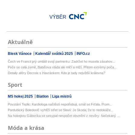
VÝBĚR
Aktuálně
Blesk Vánoce
Kalendář svátků 2025
INFO.cz
Čech ve Francii prý umlátil svojí partnerku: Zadržet ho musela zásahov...
Peče se celá země, Babišova vláda ale mlčí a mlží. Přitom extrémy poča...
Detaily aféry Decroix s Havránkem: Kdo je tady největší královna?
Sport
MS hokej 2025
Biatlon
Liga mistrů
Povstání Teplic: Kardiologa naštěstí nepotřebuji, smál se Frťala. Prom...
Pardubický Boledovič vyhlíží střet se Slavií: Je škoda, že to nedokáže...
Na hokejistu Gáboríka se sesypal nespočet obvinění z nevěry: Nečekaný ...
Móda a krása