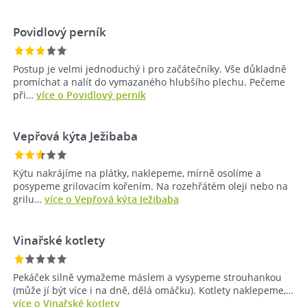
Povidlový perník
Postup je velmi jednoduchý i pro začátečníky. Vše důkladně
promíchat a nalít do vymazaného hlubšího plechu. Pečeme
při…
více o Povidlový perník
Vepřová kýta Ježibaba
Kýtu nakrájíme na plátky, naklepeme, mírně osolíme a
posypeme grilovacím kořením. Na rozehřátém oleji nebo na
grilu…
více o Vepřová kýta Ježibaba
Vinařské kotlety
Pekáček silně vymažeme máslem a vysypeme strouhankou
(může jí být více i na dně, dělá omáčku). Kotlety naklepeme,…
více o Vinařské kotlety