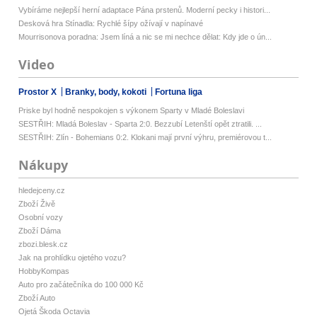
Vybíráme nejlepší herní adaptace Pána prstenů. Moderní pecky i histori...
Desková hra Stínadla: Rychlé šípy ožívají v napínavé
Mourrisonova poradna: Jsem líná a nic se mi nechce dělat: Kdy jde o ún...
Video
Prostor X
Branky, body, kokoti
Fortuna liga
Priske byl hodně nespokojen s výkonem Sparty v Mladé Boleslavi
SESTŘIH: Mladá Boleslav - Sparta 2:0. Bezzubí Letenští opět ztratili. ...
SESTŘIH: Zlín - Bohemians 0:2. Klokani mají první výhru, premiérovou t...
Nákupy
hledejceny.cz
Zboží Živě
Osobní vozy
Zboží Dáma
zbozi.blesk.cz
Jak na prohlídku ojetého vozu?
HobbyKompas
Auto pro začátečníka do 100 000 Kč
Zboží Auto
Ojetá Škoda Octavia