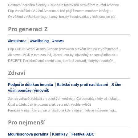
Cestovní horečka šlechty: Chuďas z Klatovska otrokářem v Jižní Americe
Filip Vondrášek: V Jižní Americe si lidé plují životem mnohem lehčeji,...
Osvěžení ve Schladmingu: Lamy, ferraty i koulovačka v létě jsou jen pá...
Pro generaci Z
#inspirace
#wellbeing
#news
Pop Culture Wrap: Ariana Grande promluvila o svém ústupu z veřejného ž...
Alt news: MGK v tom zas lítá, Jared Leto byl obviněný ze sexuálního ob...
RECEPT: Perfektní letní kombinace, které tě zchladí, i kdybys nechtěl*...
Zdraví
Podpořte dětskou imunitu
Babské rady proti nachlazení
S čím
vším pomůže rýmovník
Jak se zdravě zchladit v tropických vedrech: Co pomáhá a kdy už riskuj...
Úpal a úžeh: Jak je poznat a jak se z nich rychle vyléčit
Parazité v nás: Kterým se u nás líbí a kde v našem těle je můžeme nají...
Pro nejmenší
Mourissonova poradna
Komiksy
Festival ABC