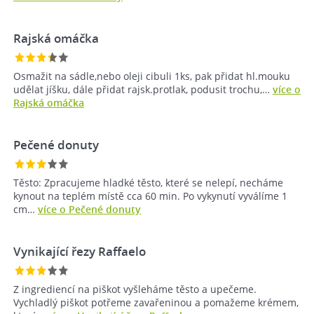
Rajská omáčka
Osmažit na sádle,nebo oleji cibuli 1ks, pak přidat hl.mouku
udělat jíšku, dále přidat rajsk.protlak, podusit trochu,…
více o
Rajská omáčka
Pečené donuty
Těsto: Zpracujeme hladké těsto, které se nelepí, necháme
kynout na teplém místě cca 60 min. Po vykynutí vyválíme 1
cm…
více o Pečené donuty
Vynikající řezy Raffaelo
Z ingrediencí na piškot vyšleháme těsto a upečeme.
Vychladlý piškot potřeme zavařeninou a pomažeme krémem,