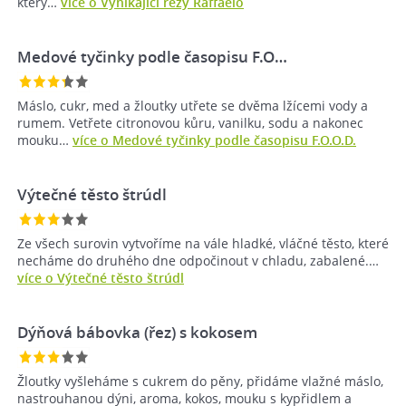
který…
více o Vynikající řezy Raffaelo
Medové tyčinky podle časopisu F.O…
Máslo, cukr, med a žloutky utřete se dvěma lžícemi vody a
rumem. Vetřete citronovou kůru, vanilku, sodu a nakonec
mouku…
více o Medové tyčinky podle časopisu F.O.O.D.
Výtečné těsto štrúdl
Ze všech surovin vytvoříme na vále hladké, vláčné těsto, které
necháme do druhého dne odpočinout v chladu, zabalené.…
více o Výtečné těsto štrúdl
Dýňová bábovka (řez) s kokosem
Žloutky vyšleháme s cukrem do pěny, přidáme vlažné máslo,
nastrouhanou dýni, aroma, kokos, mouku s kypřidlem a