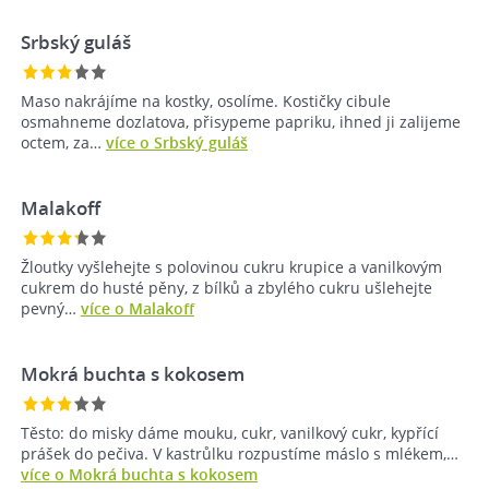
Srbský guláš
Maso nakrájíme na kostky, osolíme. Kostičky cibule
osmahneme dozlatova, přisypeme papriku, ihned ji zalijeme
octem, za…
více o Srbský guláš
Malakoff
Žloutky vyšlehejte s polovinou cukru krupice a vanilkovým
cukrem do husté pěny, z bílků a zbylého cukru ušlehejte
pevný…
více o Malakoff
Mokrá buchta s kokosem
Těsto: do misky dáme mouku, cukr, vanilkový cukr, kypřící
prášek do pečiva. V kastrůlku rozpustíme máslo s mlékem,…
více o Mokrá buchta s kokosem