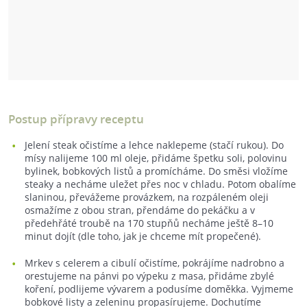
Postup přípravy receptu
Jelení steak očistíme a lehce naklepeme (stačí rukou). Do
mísy nalijeme 100 ml oleje, přidáme špetku soli, polovinu
bylinek, bobkových listů a promícháme. Do směsi vložíme
steaky a necháme uležet přes noc v chladu. Potom obalíme
slaninou, převážeme provázkem, na rozpáleném oleji
osmažíme z obou stran, přendáme do pekáčku a v
předehřáté troubě na 170 stupňů necháme ještě 8–10
minut dojít (dle toho, jak je chceme mít propečené).
Mrkev s celerem a cibulí očistíme, pokrájíme nadrobno a
orestujeme na pánvi po výpeku z masa, přidáme zbylé
koření, podlijeme vývarem a podusíme doměkka. Vyjmeme
bobkové listy a zeleninu propasírujeme. Dochutíme