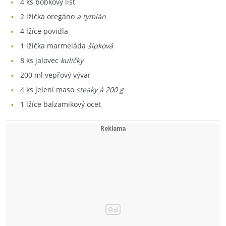
4
ks bobkový list
2
lžička oregáno
a tymián
4
lžíce povidla
1
lžička marmeláda
šípková
8
ks jalovec
kuličky
200
ml vepřový vývar
4
ks jelení maso
steaky á 200 g
1
lžíce balzamikový ocet