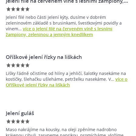
Jelení filé na červeném víně s lesními žampiony,…
Jelení filé nebo části jelení kýty, dusíme v dobrém
zeleninovém základě s brusinkami, švestkovými povidly a
vínem…
více o Jelení filé na červeném víně s lesními
žampiony, zeleninou a jemným knedlíkem
Oříškové jelení řízky na liškách
Lišky řádně očistíme od hlíny a jehličí, šalotky nasekáme na
kostičky, šlehačku ušleháme, petrželku nasekáme. V…
více o
Oříškové jelení řízky na liškách
Jelení guláš
Maso nakrájíme na kousky, na oleji zpěníme nadrobno
krájenou cibuli, zasypeme paprikou, promícháme, vložíme