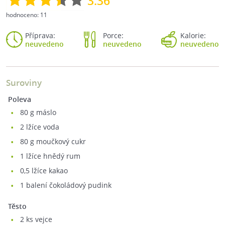
3.36
hodnoceno:
11
Příprava:
Porce:
Kalorie:
neuvedeno
neuvedeno
neuvedeno
Suroviny
Poleva
80
g máslo
2
lžíce voda
80
g moučkový cukr
1
lžíce hnědý rum
0,5
lžíce kakao
1
balení čokoládový pudink
Těsto
2
ks vejce