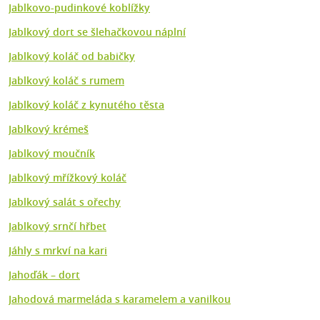
Jablkovo-pudinkové koblížky
Jablkový dort se šlehačkovou náplní
Jablkový koláč od babičky
Jablkový koláč s rumem
Jablkový koláč z kynutého těsta
Jablkový krémeš
Jablkový moučník
Jablkový mřížkový koláč
Jablkový salát s ořechy
Jablkový srnčí hřbet
Jáhly s mrkví na kari
Jahoďák – dort
Jahodová marmeláda s karamelem a vanilkou