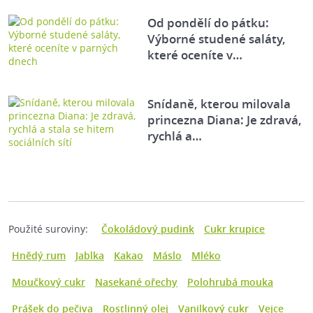
Od pondělí do pátku:
Výborné studené saláty,
které oceníte v…
Snídaně, kterou milovala
princezna Diana: Je zdravá,
rychlá a…
Použité suroviny:
Čokoládový pudink
Cukr krupice
Hnědý rum
Jablka
Kakao
Máslo
Mléko
Moučkový cukr
Nasekané ořechy
Polohrubá mouka
Prášek do pečiva
Rostlinný olej
Vanilkový cukr
Vejce