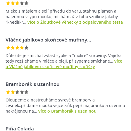
Mléko s máslem a solí přivedu do varu, stáhnu plamen a
najednou vsypu mouku, míchám až z toho vznikne jakoby
"knedlík"…
více o Žloutkové věnečky z odpalovaného těsta
Vláčné jablkovo-skořicové muffiny…
Důležité je smíchat zvlášť sypké a "mokré" suroviny. Vajíčka
tedy rozšleháme v mléce a oleji, přisypeme smíchané…
více
o Vláčné jablkovo-skořicové muffiny s oříšky
Bramborák s uzeninou
Oloupeme a nastrouháme syrové brambory a
česnek,.přidáme mouku,vejce ,sůl, pepř,majoránku a uzeninu
nakrájenou na…
více o Bramborák s uzeninou
Piña Colada