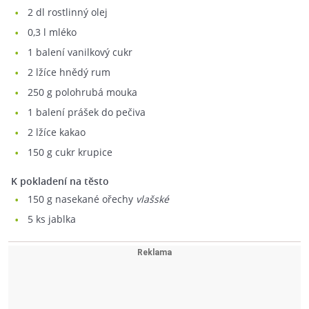
2
dl rostlinný olej
0,3
l mléko
1
balení vanilkový cukr
2
lžíce hnědý rum
250
g polohrubá mouka
1
balení prášek do pečiva
2
lžíce kakao
150
g cukr krupice
K pokladení na těsto
150
g nasekané ořechy
vlašské
5
ks jablka