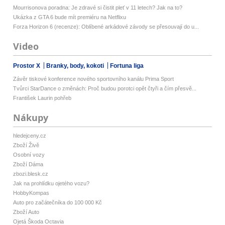
Mourrisonova poradna: Je zdravé si čistit pleť v 11 letech? Jak na to?
Ukázka z GTA 6 bude mít premiéru na Netflixu
Forza Horizon 6 (recenze): Oblíbené arkádové závody se přesouvají do u...
Video
Prostor X
Branky, body, kokoti
Fortuna liga
Závěr tiskové konference nového sportovního kanálu Prima Sport
Tvůrci StarDance o změnách: Proč budou porotci opět čtyři a čím přesvě...
František Laurin pohřeb
Nákupy
hledejceny.cz
Zboží Živě
Osobní vozy
Zboží Dáma
zbozi.blesk.cz
Jak na prohlídku ojetého vozu?
HobbyKompas
Auto pro začátečníka do 100 000 Kč
Zboží Auto
Ojetá Škoda Octavia