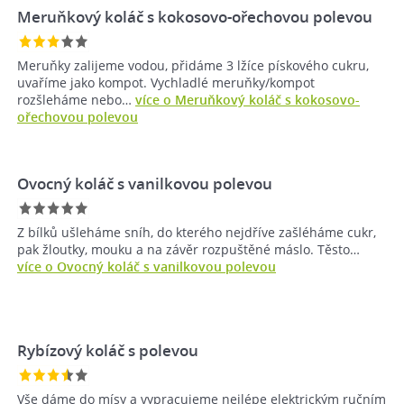
Meruňkový koláč s kokosovo-ořechovou polevou
Meruňky zalijeme vodou, přidáme 3 lžíce pískového cukru,
uvaříme jako kompot. Vychladlé meruňky/kompot
rozšleháme nebo…
více o Meruňkový koláč s kokosovo-
ořechovou polevou
Ovocný koláč s vanilkovou polevou
Z bílků ušleháme sníh, do kterého nejdříve zašléháme cukr,
pak žloutky, mouku a na závěr rozpuštěné máslo. Těsto…
více o Ovocný koláč s vanilkovou polevou
Rybízový koláč s polevou
Vše dáme do mísy a vypracujeme nejlépe elektrickým ručním