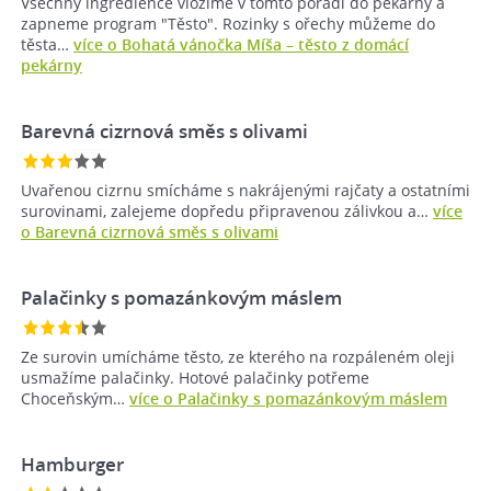
Všechny ingredience vložíme v tomto pořadí do pekárny a
zapneme program "Těsto". Rozinky s ořechy můžeme do
těsta…
více o Bohatá vánočka Míša – těsto z domácí
pekárny
Barevná cizrnová směs s olivami
Uvařenou cizrnu smícháme s nakrájenými rajčaty a ostatními
surovinami, zalejeme dopředu připravenou zálivkou a…
více
o Barevná cizrnová směs s olivami
Palačinky s pomazánkovým máslem
Ze surovin umícháme těsto, ze kterého na rozpáleném oleji
usmažíme palačinky. Hotové palačinky potřeme
Choceňským…
více o Palačinky s pomazánkovým máslem
Hamburger