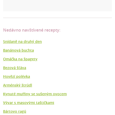
Nedávno navštívené recepty:
Snídaně na druhý den
Banánová buchta
Omáčka na špagety
Bezová šťáva
Hovězí polévka
Arménský štrúdl
Kynuté muffiny se sušeným ovocem
Vývar s masovými taštičkami
Bártovo ragú