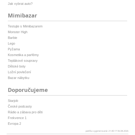
Jak vybrat auto?
Mimibazar
Testujte s Mimibazarem
Monster High
Barbie
Lego
Pyžama
Kosmetika a parfémy
Teplákové soupravy
Dětské boty
Ložní povlečení
Bazar nábytku
Doporučujeme
Starjob
České podcasty
Rádio a zábava pro děti
Frekvence 1
Evropa 2
patička vygenerovaná: 21:40:17 06.08.2026