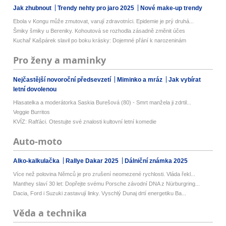
Jak zhubnout
Trendy nehty pro jaro 2025
Nové make-up trendy
Ebola v Kongu může zmutovat, varují zdravotníci. Epidemie je prý druhá...
Šmiky šmiky u Bereniky. Kohoutová se rozhodla zásadně změnit účes
Kuchař Kašpárek slavil po boku krásky: Dojemné přání k narozeninám
Pro ženy a maminky
Nejčastější novoroční předsevzetí
Miminko a mráz
Jak vybírat
letní dovolenou
Hlasatelka a moderátorka Saskia Burešová (80) - Smrt manžela ji zdrtil...
Veggie Burritos
KVÍZ: Rafťáci. Otestujte své znalosti kultovní letní komedie
Auto-moto
Alko-kalkulačka
Rallye Dakar 2025
Dálniční známka 2025
Více než polovina Němců je pro zrušení neomezené rychlosti. Vláda řekl...
Manthey slaví 30 let: Dopřejte svému Porsche závodní DNA z Nürburgring...
Dacia, Ford i Suzuki zastavují linky. Vyschlý Dunaj drtí energetiku Ba...
Věda a technika