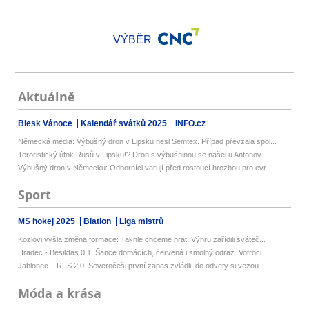
VÝBĚR
Aktuálně
Blesk Vánoce
Kalendář svátků 2025
INFO.cz
Německá média: Výbušný dron v Lipsku nesl Semtex. Případ převzala spol...
Teroristický útok Rusů v Lipsku!? Dron s výbušninou se našel u Antonov...
Výbušný dron v Německu: Odborníci varují před rostoucí hrozbou pro evr...
Sport
MS hokej 2025
Biatlon
Liga mistrů
Kozlovi vyšla změna formace: Takhle chceme hrát! Výhru zařídili sváteč...
Hradec - Besiktas 0:1. Šance domácích, červená i smolný odraz. Votroci...
Jablonec – RFS 2:0. Severočeši první zápas zvládli, do odvety si vezou...
Móda a krása