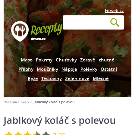
Fitweb.cz
Maso
Pokrmy
Chuťovky
Zdravě i chutně
Přílohy
Moučníky
Nápoje
Polévky
Ostatní
Rýže
Těstoviny
Zeleninové
Mléčné
Recepty Fitweb
Jablkový koláč s polevou
Jablkový koláč s polevou