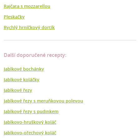
Rajčata s mozzarellou
Pleskačky
Rychlý hrníčkový dortík
Další doporučené recepty:
Jablkové bochánky
Jablkové koláčky
Jablkové řezy
Jablkové řezy s meruňkovou polevou
Jablkové řezy s pudinkem
Jablkovo-hruškový koláč
Jablkovo-ořechový koláč