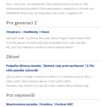
Sraz v šest ráno. Vrchol festivalu Tóny Dolomit zazní za úsvitu ve 300...
Nízkorozpočtová dovolená? Chorvatsko jedno z nejdražších v Evropě! Lev...
OBRAZEM: Modré slzy na Tchaj-wanu mění moře v magickou říši
Pro generaci Z
#inspirace
#wellbeing
#news
Září patří módě: Co přinese Mercedes-Benz Prague Fashion Week SS27
F*ck the glasses: AI Meta brýle mají zjednodušit život, zatím ale děla...
Víš, proč ti po mléčných výrobcích možná nebývá dobře?
Zdraví
Podpořte dětskou imunitu
Babské rady proti nachlazení
S čím
vším pomůže rýmovník
Jak se zdravě zchladit v tropických vedrech: Co pomáhá a kdy už riskuj...
Úpal a úžeh: Jak je poznat a jak se z nich rychle vyléčit
Parazité v nás: Kterým se u nás líbí a kde v našem těle je můžeme nají...
Pro nejmenší
Mourissonova poradna
Komiksy
Festival ABC