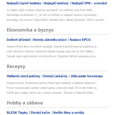
Nejlepší chytré hodinky
Nejlepší telefony
Nejlepší VPN – srovnání
Co dělat, když ztratíte mobil na dovolené? Je potřeba znát číslo IMEI ...
Nečekejte na Android 17. Už teď si můžete ty nejlepší funkce vyzkoušet...
Synology má „novou“ řadu NASů. Modely Neo+ lákají výkonem, SSD a vyměn...
Ekonomika a byznys
Daňové přiznání
Novela zákoníku práce
Nadace EPCG
Jedna česká iluze se právě rozpadá. Zelená transformace je pojistkou p...
Obří obchod v letectví. Americké Apollo kupuje easyJet za 161 miliard ...
Tekuté zlato opět dostojí své přezdívce. Zdražení běžné potraviny brzy...
Recepty
Oblíbené zimní polévky
Domácí pekárny
Jídlo podle horoskopu
Oopsie bread: Proteinové pečivo lehké jako obláček zvládnete připravit...
Pozor na jedovaté cukety! Jeden jasný znak prozradí, že se jim máte vy...
Svěží letní saláty, které vás v horku neunaví: Zkuste k zelenině přida...
Hobby a zábava
BLESK Tlapky
Divoký kačer
Netflix filmy a seriály