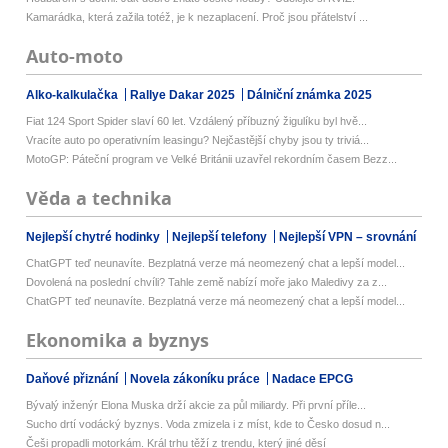
Kamarádka, která zažila totéž, je k nezaplacení. Proč jsou přátelství ...
Auto-moto
Alko-kalkulačka
Rallye Dakar 2025
Dálniční známka 2025
Fiat 124 Sport Spider slaví 60 let. Vzdálený příbuzný žigulíku byl hvě...
Vracíte auto po operativním leasingu? Nejčastější chyby jsou ty triviá...
MotoGP: Páteční program ve Velké Británii uzavřel rekordním časem Bezz...
Věda a technika
Nejlepší chytré hodinky
Nejlepší telefony
Nejlepší VPN – srovnání
ChatGPT teď neunavíte. Bezplatná verze má neomezený chat a lepší model...
Dovolená na poslední chvíli? Tahle země nabízí moře jako Maledivy za z...
ChatGPT teď neunavíte. Bezplatná verze má neomezený chat a lepší model...
Ekonomika a byznys
Daňové přiznání
Novela zákoníku práce
Nadace EPCG
Bývalý inženýr Elona Muska drží akcie za půl miliardy. Při první příle...
Sucho drtí vodácký byznys. Voda zmizela i z míst, kde to Česko dosud n...
Češi propadli motorkám. Král trhu těží z trendu, který jiné děsí