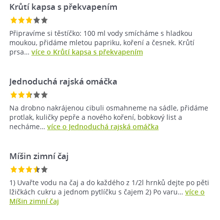
Krůtí kapsa s překvapením
Připravíme si těstíčko: 100 ml vody smícháme s hladkou
moukou, přidáme mletou papriku, koření a česnek. Krůtí
prsa…
více o Krůtí kapsa s překvapením
Jednoduchá rajská omáčka
Na drobno nakrájenou cibuli osmahneme na sádle, přidáme
protlak, kuličky pepře a nového koření, bobkový list a
necháme…
více o Jednoduchá rajská omáčka
Míšin zimní čaj
1) Uvařte vodu na čaj a do každého z 1/2l hrnků dejte po pěti
lžičkách cukru a jednom pytlíčku s čajem 2) Po varu…
více o
Míšin zimní čaj