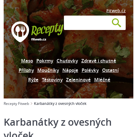
Fitweb.cz
Maso
Pokrmy
Chuťovky
Zdravě i chutně
Přílohy
Moučníky
Nápoje
Polévky
Ostatní
Rýže
Těstoviny
Zeleninové
Mléčné
Recepty Fitweb
Karbanátky z ovesných vloček
Karbanátky z ovesných
vloček