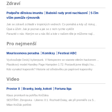
Zdraví
Podpořte dětskou imunitu
Babské rady proti nachlazení
S čím
vším pomůže rýmovník
Jak se zdravě zchladit v tropických vedrech: Co pomáhá a kdy už riskuj...
Úpal a úžeh: Jak je poznat a jak se z nich rychle vyléčit
Parazité v nás: Kterým se u nás líbí a kde v našem těle je můžeme nají...
Pro nejmenší
Mourissonova poradna
Komiksy
Festival ABC
Vyzkoušejte český kyberpunk. V Netspectre se stanete elitním hackerem ...
Plastikový model Handley Page Hampden 1:72: Postavili jsme létající ku...
Kdo vynalezl kapesník? Historie od středověku po papírové kapesníky
Video
Prostor X
Branky, body, kokoti
Fortuna liga
Klaus promluvil na pohřbu Knížáka
SESTŘIH: Zbrojovka - Liberec 0:1. Rozhodl Dulay, ale při premiéře za S...
Milan Knížák pohřeb