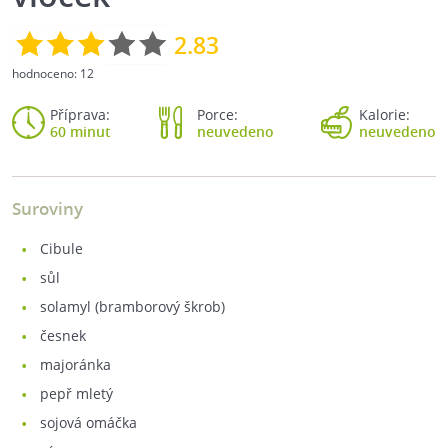
2.83
hodnoceno:
12
Příprava:
Porce:
Kalorie:
60 minut
neuvedeno
neuvedeno
Suroviny
cibule
sůl
solamyl (bramborový škrob)
česnek
majoránka
pepř mletý
sojová omáčka