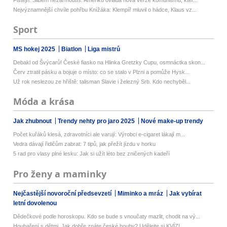
Fištejn: Slibem nezarmoutíš. Ameriku ovládá nová verze komunismu, kter...
Nejvýznamnější chvíle pohřbu Knížáka: Klempíř mluvil o hádce, Klaus vz...
Sport
MS hokej 2025
Biatlon
Liga mistrů
Debakl od Švýcarů! České fiasko na Hlinka Gretzky Cupu, osmnáctka skon...
Červ ztratil pásku a bojuje o místo: co se stalo v Plzni a pomůže Hysk...
Už rok neslezou ze hřiště: talisman Slavie i železný Srb. Kdo nechyběl...
Móda a krása
Jak zhubnout
Trendy nehty pro jaro 2025
Nové make-up trendy
Počet kuřáků klesá, zdravotníci ale varují: Výrobci e-cigaret lákají m...
Vedra dávají řidičům zabrat: 7 tipů, jak přežít jízdu v horku
5 rad pro vlasy plné lesku: Jak si užít léto bez zničených kadeří
Pro ženy a maminky
Nejčastější novoroční předsevzetí
Miminko a mráz
Jak vybírat
letní dovolenou
Dědečkové podle horoskopu. Kdo se bude s vnoučaty mazlit, chodit na vý...
Houbaření s dětmi. Jak dobře znáte české houby? Udělejte si KVÍZ!