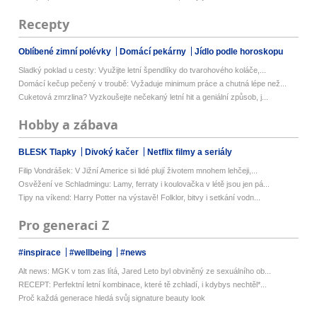
Recepty
Oblíbené zimní polévky
Domácí pekárny
Jídlo podle horoskopu
Sladký poklad u cesty: Využijte letní špendlíky do tvarohového koláče,...
Domácí kečup pečený v troubě: Vyžaduje minimum práce a chutná lépe než...
Cuketová zmrzlina? Vyzkoušejte nečekaný letní hit a geniální způsob, j...
Hobby a zábava
BLESK Tlapky
Divoký kačer
Netflix filmy a seriály
Filip Vondrášek: V Jižní Americe si lidé plují životem mnohem lehčeji,...
Osvěžení ve Schladmingu: Lamy, ferraty i koulovačka v létě jsou jen pá...
Tipy na víkend: Harry Potter na výstavě! Folklor, bitvy i setkání vodn...
Pro generaci Z
#inspirace
#wellbeing
#news
Alt news: MGK v tom zas lítá, Jared Leto byl obviněný ze sexuálního ob...
RECEPT: Perfektní letní kombinace, které tě zchladí, i kdybys nechtěl*...
Proč každá generace hledá svůj signature beauty look