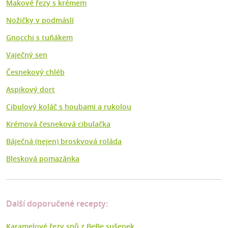
Makové řezy s krémem
Nožičky v podmáslí
Gnocchi s tuňákem
Vaječný sen
Česnekový chléb
Aspikový dort
Cibulový koláč s houbami a rukolou
Krémová česneková cibulačka
Báječná (nejen) broskvová roláda
Blesková pomazánka
Další doporučené recepty:
Karamelové řezy snů z BeBe sušenek