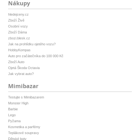
Nákupy
hledejceny.cz
Zboží Živě
Osobní vozy
Zboží Dáma
zbozi.blesk.cz
Jak na prohlídku ojetého vozu?
HobbyKompas
Auto pro začátečníka do 100 000 Kč
Zboží Auto
Ojetá Škoda Octavia
Jak vybrat auto?
Mimibazar
Testujte s Mimibazarem
Monster High
Barbie
Lego
Pyžama
Kosmetika a parfémy
Teplákové soupravy
Dětské boty