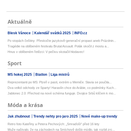
Aktuálně
Blesk Vánoce
Kalendář svátků 2025
INFO.cz
Po stopách češtiny: Přeskočte jazykově-generační propast aneb Prázdnin...
Tragédie na oblíbeném festivalu Brutal Assault: Polák skočil z mostu a...
Hnus v oblíbeném řetězci: V pečivu skotačil hlodavec!
Sport
MS hokej 2025
Biatlon
Liga mistrů
Reprezentanti po MS: Plzeň v pasti, extrém u Memiče. Slavia se poučila...
Dva velké odchody ze Sparty! Haraslín chce do Arábie, co podmínky Kuch...
Jablonec 2.0: Přechod na nové schéma funguje. Dvojice Srbů klíčem k mo...
Móda a krása
Jak zhubnout
Trendy nehty pro jaro 2025
Nové make-up trendy
Retro foto Kateřiny a Petera Pechových: „Smraďoši“ před 16 lety
Muže naštvalo, že na záchodech na Smíchově došlo mýdlo, tak rozbil zrc...