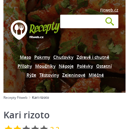
Fitweb.cz
Maso
Pokrmy
Chuťovky
Zdravě i chutně
Přílohy
Moučníky
Nápoje
Polévky
Ostatní
Rýže
Těstoviny
Zeleninové
Mléčné
Recepty Fitweb
Kari rizoto
Kari rizoto