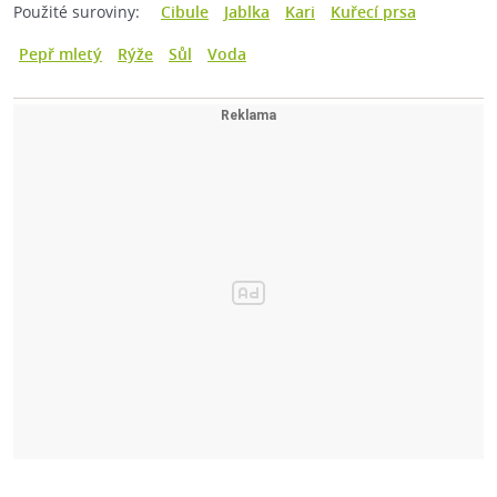
Použité suroviny:
Cibule
Jablka
Kari
Kuřecí prsa
Pepř mletý
Rýže
Sůl
Voda