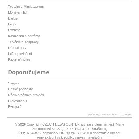
Testujte s Mimibazarem
Monster High
Barbie
Lego
Pyžama
Kosmetika a parfémy
Teplákové soupravy
Dětské boty
Ložní povlečení
Bazar nábytku
Doporučujeme
Starjob
České podcasty
Rádio a zábava pro děti
Frekvence 1
Evropa 2
patička vygenerovaná: 14:10:16 07.08.2026
© 2026 Copyright
CZECH NEWS CENTER a.s.
se sídlem náměstí Marie
Schmolkové 3493/1, 100 00 Praha 10 - Strašnice,
IČO: 02346826, zapsána v OR, sp.zn. B 19490 a dodavatelé obsahu
Autorská práva k publikovaným materiálům