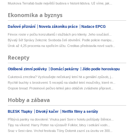
Muskova Terrafab bude největší budova v historii lidstva. Už víme, jak...
Ekonomika a byznys
Daňové přiznání
Novela zákoníku práce
Nadace EPCG
Finvox roste v počtu konzultantů i službách pro klienty. Jeho součástí...
Bývalý šéf Správy železnic Svoboda čelí obvinění. Podle policie manipu...
Úrok až 4,25 procenta na spořicím účtu. Creditas představila nové sazb...
Recepty
Oblíbené zimní polévky
Domácí pekárny
Jídlo podle horoskopu
Cuketová zmrzlina? Vyzkoušejte nečekaný letní hit a geniální způsob, j...
Rychlé buchty s broskvemi: 5 receptů na sladké letní moučníky, které m...
Oopsie bread: Proteinové pečivo lehké jako obláček zvládnete připravit...
Hobby a zábava
BLESK Tlapky
Divoký kačer
Netflix filmy a seriály
Přibývá paniky na dovolené: Vnuka paní Soni v hotelu poštípaly štěnice...
Tipy na víkend: Harry Potter na výstavě! Folklor, bitvy i setkání vodn...
Sraz v šest ráno. Vrchol festivalu Tóny Dolomit zazní za úsvitu ve 300...