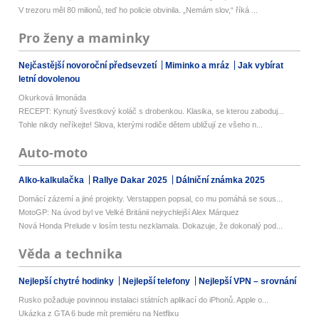
V trezoru měl 80 milionů, teď ho policie obvinila. „Nemám slov,“ říká ...
Pro ženy a maminky
Nejčastější novoroční předsevzetí
Miminko a mráz
Jak vybírat
letní dovolenou
Okurková limonáda
RECEPT: Kynutý švestkový koláč s drobenkou. Klasika, se kterou zaboduj...
Tohle nikdy neříkejte! Slova, kterými rodiče dětem ubližují ze všeho n...
Auto-moto
Alko-kalkulačka
Rallye Dakar 2025
Dálniční známka 2025
Domácí zázemí a jiné projekty. Verstappen popsal, co mu pomáhá se sous...
MotoGP: Na úvod byl ve Velké Británii nejrychlejší Alex Márquez
Nová Honda Prelude v losím testu nezklamala. Dokazuje, že dokonalý pod...
Věda a technika
Nejlepší chytré hodinky
Nejlepší telefony
Nejlepší VPN – srovnání
Rusko požaduje povinnou instalaci státních aplikací do iPhonů. Apple o...
Ukázka z GTA 6 bude mít premiéru na Netflixu