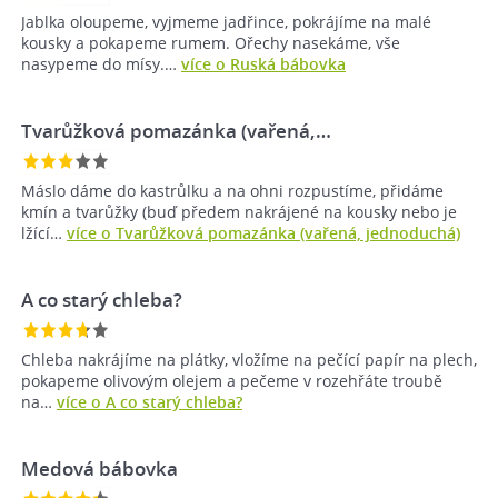
Jablka oloupeme, vyjmeme jadřince, pokrájíme na malé
kousky a pokapeme rumem. Ořechy nasekáme, vše
nasypeme do mísy.…
více o Ruská bábovka
Tvarůžková pomazánka (vařená,…
Máslo dáme do kastrůlku a na ohni rozpustíme, přidáme
kmín a tvarůžky (buď předem nakrájené na kousky nebo je
lžící…
více o Tvarůžková pomazánka (vařená, jednoduchá)
A co starý chleba?
Chleba nakrájíme na plátky, vložíme na pečící papír na plech,
pokapeme olivovým olejem a pečeme v rozehřáte troubě
na…
více o A co starý chleba?
Medová bábovka