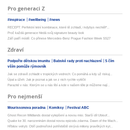
Pro generaci Z
#inspirace
#wellbeing
#news
RECEPT: Perfektní letní kombinace, které tě zchladí, i kdybys nechtěl*...
Proč každá generace hledá svůj signature beauty look
Září patří módě: Co přinese Mercedes-Benz Prague Fashion Week SS27
Zdraví
Podpořte dětskou imunitu
Babské rady proti nachlazení
S čím
vším pomůže rýmovník
Jak se zdravě zchladit v tropických vedrech: Co pomáhá a kdy už riskuj...
Úpal a úžeh: Jak je poznat a jak se z nich rychle vyléčit
Parazité v nás: Kterým se u nás líbí a kde v našem těle je můžeme nají...
Pro nejmenší
Mourissonova poradna
Komiksy
Festival ABC
Ghost Recon Wildlands dostal vylepšení a novou misi. Starší díl Ubisof...
Quake ke 30. narozeninám dostal novou epizodu zdarma. Dawn of the Mach...
Hřbitov velryb: Obří podmořské pohřebiště skrývá miliony pravěkých kyt...