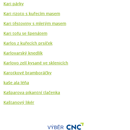
Kari párky
Kari rizoto s kuřecím masem
Kari těstoviny s mletým masem
Kari tofu se špenátem
Karlos z kuřecích prsíček
Karlovarský knedlík
Karlovo zelí kysané ve sklenicích
Karotkové bramboráčky
kaše ala léňa
Kašparova pikantní tlačenka
Kaštanový likér
VÝBĚR