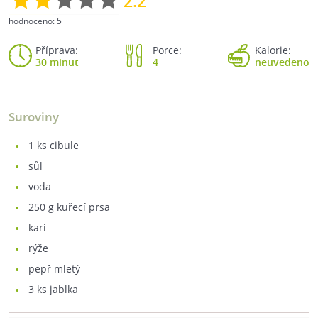
2.2
hodnoceno:
5
Příprava:
Porce:
Kalorie:
30 minut
4
neuvedeno
Suroviny
1
ks cibule
sůl
voda
250
g kuřecí prsa
kari
rýže
pepř mletý
3
ks jablka