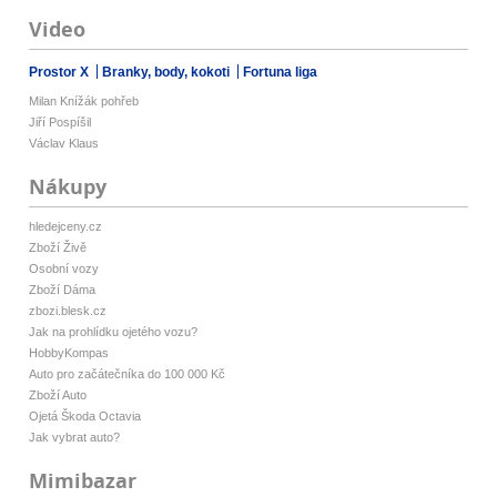
Video
Prostor X
Branky, body, kokoti
Fortuna liga
Milan Knížák pohřeb
Jiří Pospíšil
Václav Klaus
Nákupy
hledejceny.cz
Zboží Živě
Osobní vozy
Zboží Dáma
zbozi.blesk.cz
Jak na prohlídku ojetého vozu?
HobbyKompas
Auto pro začátečníka do 100 000 Kč
Zboží Auto
Ojetá Škoda Octavia
Jak vybrat auto?
Mimibazar