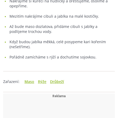
Nakrájíme si kuřecí na nudličky a orestujeme, osolíme a
opepříme.
Mezitím nakrájíme cibuli a jablka na malé kostičky.
Až bude maso dozlatova, přidáme cibuli s jablky a
podlijeme trochou vody.
Když budou jablka měkká, celé posypeme kari kořením
(nešetříme).
Pořádně zamícháme s rýží a dochutíme sojovkou.
Zařazení:
Maso
Rýže
Drůbeží