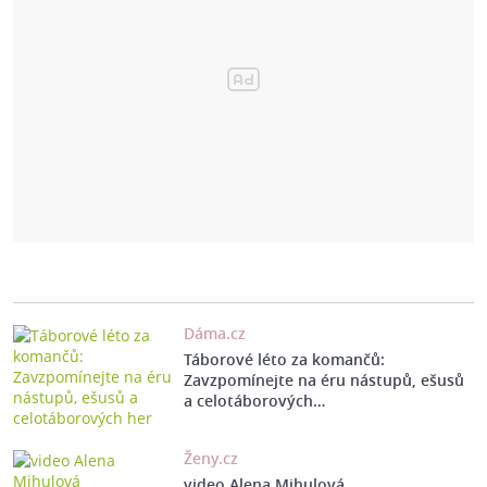
Dáma.cz
Táborové léto za komančů:
Zavzpomínejte na éru nástupů, ešusů
a celotáborových…
Ženy.cz
video Alena Mihulová