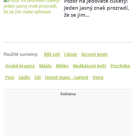
Pozor na jedovaté cukety!
Jeden jasný znak prozradí,
že se jim…
Použité suroviny:
Bílé zelí
Cibule
Drcený kmín
Hrubá krupice
Máslo
Mléko
Muškátový květ
Petrželka
Pivo
Sádlo
Sůl
Uzené maso - vařené
Vejce