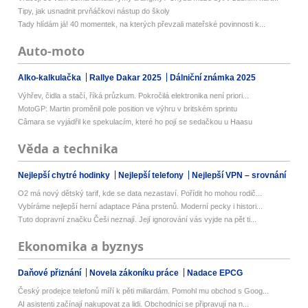
Tipy, jak usnadnit prvňáčkovi nástup do školy
Tady hlídám já! 40 momentek, na kterých převzali mateřské povinnosti k...
Auto-moto
Alko-kalkulačka
Rallye Dakar 2025
Dálniční známka 2025
Výhřev, čidla a stačí, říká průzkum. Pokročilá elektronika není priori...
MotoGP: Martin proměnil pole position ve výhru v britském sprintu
Câmara se vyjádřil ke spekulacím, které ho pojí se sedačkou u Haasu
Věda a technika
Nejlepší chytré hodinky
Nejlepší telefony
Nejlepší VPN – srovnání
O2 má nový dětský tarif, kde se data nezastaví. Pořídit ho mohou rodič...
Vybíráme nejlepší herní adaptace Pána prstenů. Moderní pecky i histori...
Tuto dopravní značku Češi neznají. Její ignorování vás vyjde na pět ti...
Ekonomika a byznys
Daňové přiznání
Novela zákoníku práce
Nadace EPCG
Český prodejce telefonů míří k pěti miliardám. Pomohl mu obchod s Goog...
AI asistenti začínají nakupovat za lidi. Obchodníci se připravují na n...