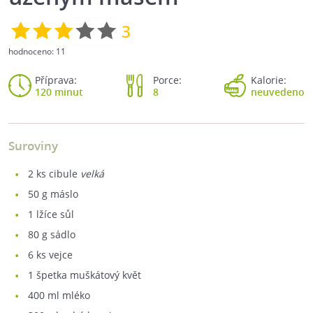
3
hodnoceno:
11
Příprava:
Porce:
Kalorie:
120 minut
8
neuvedeno
Suroviny
2
ks cibule
velká
50
g máslo
1
lžíce sůl
80
g sádlo
6
ks vejce
1
špetka muškátový květ
400
ml mléko