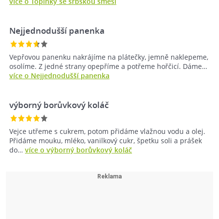
více o Topinky se srbskou směsí
Nejjednodušší panenka
Vepřovou panenku nakrájíme na plátečky, jemně naklepeme,
osolíme. Z jedné strany opepříme a potřeme hořčicí. Dáme…
více o Nejjednodušší panenka
výborný borůvkový koláč
Vejce utřeme s cukrem, potom přidáme vlažnou vodu a olej.
Přidáme mouku, mléko, vanilkový cukr, špetku soli a prášek
do…
více o výborný borůvkový koláč