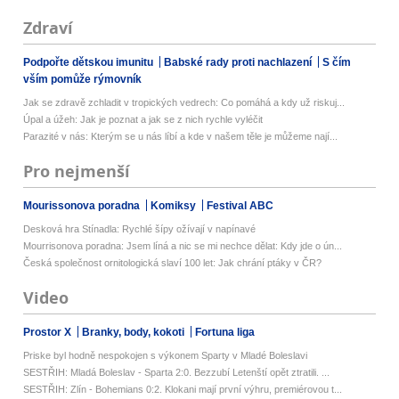
Zdraví
Podpořte dětskou imunitu
Babské rady proti nachlazení
S čím
vším pomůže rýmovník
Jak se zdravě zchladit v tropických vedrech: Co pomáhá a kdy už riskuj...
Úpal a úžeh: Jak je poznat a jak se z nich rychle vyléčit
Parazité v nás: Kterým se u nás líbí a kde v našem těle je můžeme nají...
Pro nejmenší
Mourissonova poradna
Komiksy
Festival ABC
Desková hra Stínadla: Rychlé šípy ožívají v napínavé
Mourrisonova poradna: Jsem líná a nic se mi nechce dělat: Kdy jde o ún...
Česká společnost ornitologická slaví 100 let: Jak chrání ptáky v ČR?
Video
Prostor X
Branky, body, kokoti
Fortuna liga
Priske byl hodně nespokojen s výkonem Sparty v Mladé Boleslavi
SESTŘIH: Mladá Boleslav - Sparta 2:0. Bezzubí Letenští opět ztratili. ...
SESTŘIH: Zlín - Bohemians 0:2. Klokani mají první výhru, premiérovou t...