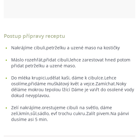
Postup přípravy receptu
Nakrájíme cibuli,petrželku a uzené maso na kostičky
Máslo rozehřát,přidat cibuli,lehce zarestovat hned potom
přidat petrželku a uzené maso.
Do mléka krupici,udělat kaši, dáme k cibulce.Lehce
osolíme,přidáme muškátový květ a vejce.Zamíchat.Noky
děláme mokrou tepolou lžící Dáme je va\řt do osolené vody
dokud nevyplavou.
Zelí nakrájíme.orestujeme cibuli na světlo, dáme
zelí,kmín,sůl,sádlo, evf trochu cukru.Zalít pivem.Na pánvi
dusíme asi 5 min.