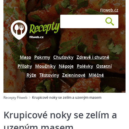
Fitweb.cz
Maso
Pokrmy
Chuťovky
Zdravě i chutně
Přílohy
Moučníky
Nápoje
Polévky
Ostatní
Rýže
Těstoviny
Zeleninové
Mléčné
Recepty Fitweb
Krupicové noky se zelím a uzeným masem
Krupicové noky se zelím a
uzeným masem