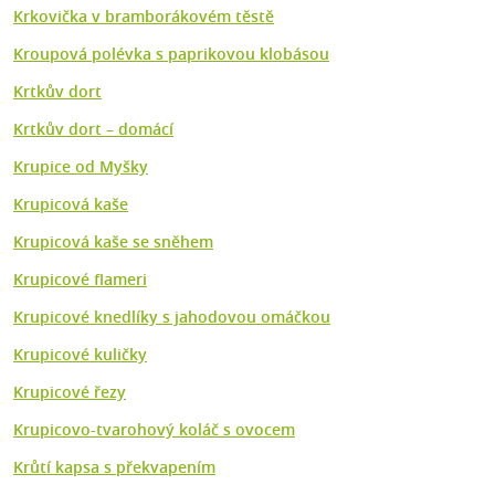
Krkovička v bramborákovém těstě
Kroupová polévka s paprikovou klobásou
Krtkův dort
Krtkův dort – domácí
Krupice od Myšky
Krupicová kaše
Krupicová kaše se sněhem
Krupicové flameri
Krupicové knedlíky s jahodovou omáčkou
Krupicové kuličky
Krupicové řezy
Krupicovo-tvarohový koláč s ovocem
Krůtí kapsa s překvapením