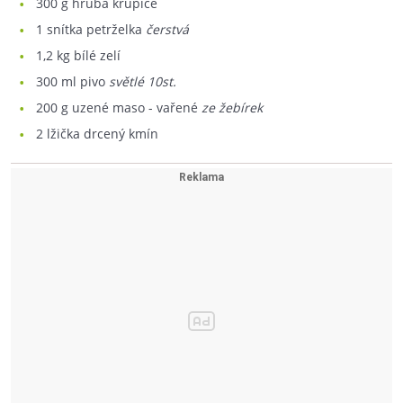
300
g hrubá krupice
1
snítka petrželka
čerstvá
1,2
kg bílé zelí
300
ml pivo
světlé 10st.
200
g uzené maso - vařené
ze žebírek
2
lžička drcený kmín