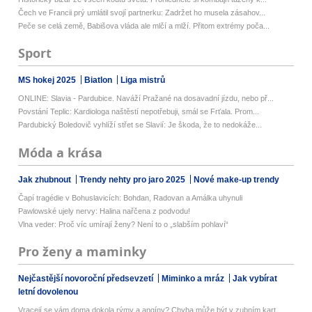
Čech ve Francii prý umlátil svojí partnerku: Zadržet ho musela zásahov...
Peče se celá země, Babišova vláda ale mlčí a mlží. Přitom extrémy poča...
Sport
MS hokej 2025
Biatlon
Liga mistrů
ONLINE: Slavia - Pardubice. Naváží Pražané na dosavadní jízdu, nebo př...
Povstání Teplic: Kardiologa naštěstí nepotřebuji, smál se Frťala. Prom...
Pardubický Boledovič vyhlíží střet se Slavií: Je škoda, že to nedokáže...
Móda a krása
Jak zhubnout
Trendy nehty pro jaro 2025
Nové make-up trendy
Čapí tragédie v Bohuslavicích: Bohdan, Radovan a Amálka uhynuli
Pawlowské ujely nervy: Halina nařčena z podvodu!
Vlna veder: Proč víc umírají ženy? Není to o „slabším pohlaví“
Pro ženy a maminky
Nejčastější novoroční předsevzetí
Miminko a mráz
Jak vybírat
letní dovolenou
Vracejí se vám doma dokola rýmy a angíny? Chyba může být v zubním kart...