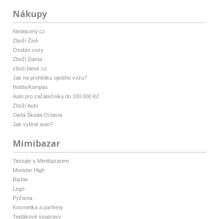
Nákupy
hledejceny.cz
Zboží Živě
Osobní vozy
Zboží Dáma
zbozi.blesk.cz
Jak na prohlídku ojetého vozu?
HobbyKompas
Auto pro začátečníka do 100 000 Kč
Zboží Auto
Ojetá Škoda Octavia
Jak vybrat auto?
Mimibazar
Testujte s Mimibazarem
Monster High
Barbie
Lego
Pyžama
Kosmetika a parfémy
Teplákové soupravy