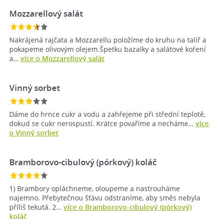
Mozzarellový salát
Nakrájená rajčata a Mozzarellu položíme do kruhu na talíř a
pokapeme olivovým olejem.Špetku bazalky a salátové koření
a…
více o Mozzarellový salát
Vinný sorbet
Dáme do hrnce cukr a vodu a zahřejeme při střední teplotě,
dokud se cukr nerospustí. Krátce povaříme a necháme…
více
o Vinný sorbet
Bramborovo-cibulový (pórkový) koláč
1) Brambory opláchneme, oloupeme a nastrouháme
najemno. Přebytečnou šťávu odstraníme, aby směs nebyla
příliš tekutá. 2…
více o Bramborovo-cibulový (pórkový)
koláč