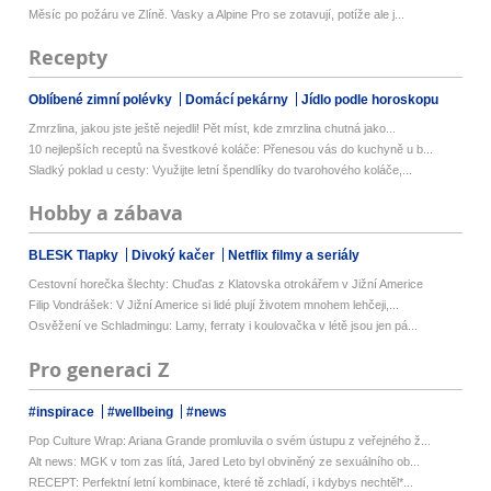
Měsíc po požáru ve Zlíně. Vasky a Alpine Pro se zotavují, potíže ale j...
Recepty
Oblíbené zimní polévky
Domácí pekárny
Jídlo podle horoskopu
Zmrzlina, jakou jste ještě nejedli! Pět míst, kde zmrzlina chutná jako...
10 nejlepších receptů na švestkové koláče: Přenesou vás do kuchyně u b...
Sladký poklad u cesty: Využijte letní špendlíky do tvarohového koláče,...
Hobby a zábava
BLESK Tlapky
Divoký kačer
Netflix filmy a seriály
Cestovní horečka šlechty: Chuďas z Klatovska otrokářem v Jižní Americe
Filip Vondrášek: V Jižní Americe si lidé plují životem mnohem lehčeji,...
Osvěžení ve Schladmingu: Lamy, ferraty i koulovačka v létě jsou jen pá...
Pro generaci Z
#inspirace
#wellbeing
#news
Pop Culture Wrap: Ariana Grande promluvila o svém ústupu z veřejného ž...
Alt news: MGK v tom zas lítá, Jared Leto byl obviněný ze sexuálního ob...
RECEPT: Perfektní letní kombinace, které tě zchladí, i kdybys nechtěl*...