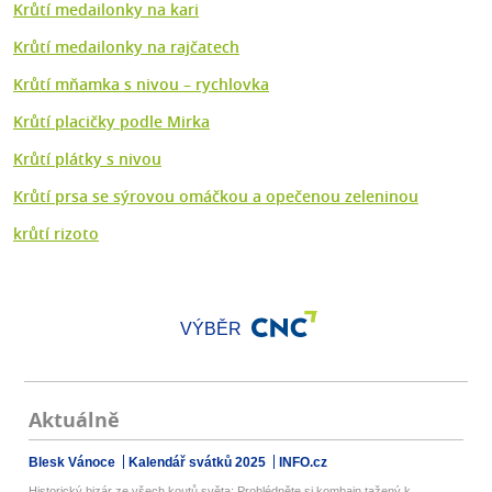
Krůtí medailonky na kari
Krůtí medailonky na rajčatech
Krůtí mňamka s nivou – rychlovka
Krůtí placičky podle Mirka
Krůtí plátky s nivou
Krůtí prsa se sýrovou omáčkou a opečenou zeleninou
krůtí rizoto
VÝBĚR
Aktuálně
Blesk Vánoce
Kalendář svátků 2025
INFO.cz
Historický bizár ze všech koutů světa: Prohlédněte si kombajn tažený k...