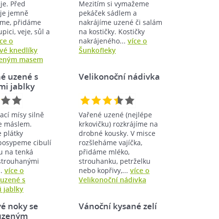
je. Před
Mezitím si vymažeme
 je jemně
pekáček sádlem a
me, přidáme
nakrájíme uzené či salám
pici, veje, sůl a
na kostičky. Kostičky
íce o
nakrájeného...
více o
é knedlíky
Šunkofleky
zeným masem
é uzené s
Velikonoční nádivka
mi jablky
cí mísy silně
Vařené uzené (nejlépe
 máslem.
krkovičku) rozkrájíme na
 plátky
drobné kousky. V misce
posypeme cibulí
rozšleháme vajíčka,
u na tenká
přidáme mléko,
 strouhanými
strouhanku, petrželku
..
více o
nebo kopřivy,...
více o
uzené s
Velikonoční nádivka
 jablky
é noky se
Vánoční kysané zelí
 uzeným