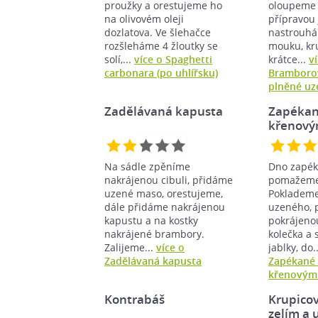
proužky a orestujeme ho
oloupeme 
na olivovém oleji
přípravou
dozlatova. Ve šlehačce
nastrouhá
rozšleháme 4 žloutky se
mouku, kru
solí,...
více o Spaghetti
krátce...
v
carbonara (po uhlířsku)
Bramborov
plněné u
Zadělávaná kapusta
Zapékan
křenový
Na sádle zpěníme
Dno zapéka
nakrájenou cibuli, přidáme
pomažeme
uzené maso, orestujeme,
Poklademe
dále přidáme nakrájenou
uzeného, 
kapustu a na kostky
pokrájeno
nakrájené brambory.
kolečka a
Zalijeme...
více o
jablky, do.
Zadělávaná kapusta
Zapékané 
křenovými
Kontrabáš
Krupicov
zelím a