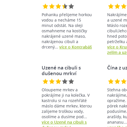
masem
Pohanku přelijeme horkou
Nakrájíme 
vodou a necháme 15
a uzené m
minut odstát. Na oleji
Máslo roze
osmahneme na kostičky
cibuli,leh
nakrájené uzené maso,
hned poto
nakrájenou cibuli a
petrželku 
drcený...
více o Kontrabáš
více o Kr
zelím a 
Uzené na cibuli s
Čína z 
dušenou mrkví
Oloupeme mrkev a
Stehna ob
pokrájíme ji na kolečka. V
nakrájíme,
kastrolu si na rozehřáté
opražíme. 
máslo dáme mrkev, kterou
pórek nak
zalijeme troškou vody,
podusíme.
osolíme a dusíme pod...
arašídy, ku
více o Uzené na cibuli s
ananasu..