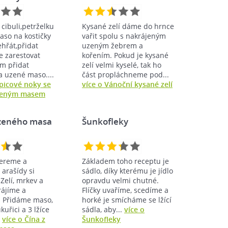
cibuli,petrželku
Kysané zelí dáme do hrnce
aso na kostičky
vařit spolu s nakrájeným
hřát,přidat
uzeným žebrem a
ce zarestovat
kořením. Pokud je kysané
m přidat
zelí velmi kyselé, tak ho
a uzené maso....
část propláchneme pod...
upicové noky se
více o Vánoční kysané zelí
uzeným masem
uzeného masa
Šunkofleky
ereme a
Základem toho receptu je
 arašídy si
sádlo, díky kterému je jídlo
Zelí, mrkev a
opravdu velmi chutné.
rájíme a
Flíčky uvaříme, scedíme a
 Přidáme maso,
horké je smícháme se lžící
kuřici a 3 lžíce
sádla, aby...
více o
.
více o Čína z
Šunkofleky