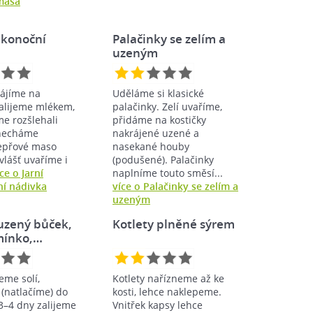
masa
likonoční
Palačinky se zelím a
uzeným
rájíme na
Uděláme si klasické
Zalijeme mlékem,
palačinky. Zelí uvaříme,
e rozšlehali
přidáme na kostičky
 necháme
nakrájené uzené a
Vepřové maso
nasekané houby
vlášť uvaříme i
(podušené). Palačinky
ce o Jarní
naplníme touto směsí...
ní nádivka
více o Palačinky se zelím a
uzeným
uzený bůček,
Kotlety plněné sýrem
mínko,…
eme solí,
Kotlety nařízneme až ke
(natlačíme) do
kosti, lehce naklepeme.
3–4 dny zalijeme
Vnitřek kapsy lehce