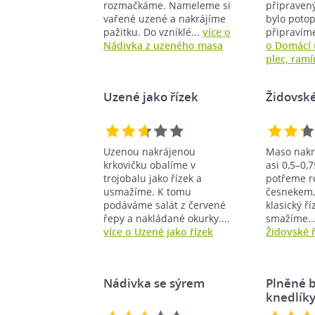
rozmačkáme. Nameleme si
připraven
vařené uzené a nakrájíme
bylo poto
pažitku. Do vzniklé...
více o
připravíme 
Nádivka z uzeného masa
o Domácí 
plec, ramí
Uzené jako řízek
Židovské
Uzenou nakrájenou
Maso nakr
krkovičku obalíme v
asi 0,5–0,
trojobalu jako řízek a
potřeme r
usmažíme. K tomu
česnekem,
podáváme salát z červené
klasický ří
řepy a nakládané okurky....
smažíme..
více o Uzené jako řízek
Židovské ř
Nádivka se sýrem
Plněné 
knedlík