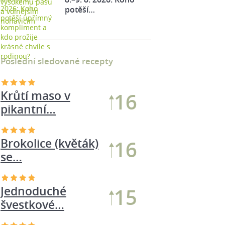
potěší…
Poslední sledované recepty
Brokolice (květák)
16
se…
Žampionová
16
smaženice
Krůtí maso v
14
pikantní…