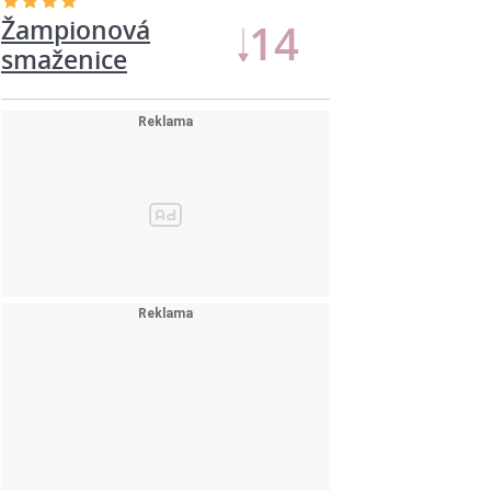
Jednoduché
13
švestkové…