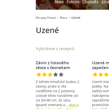
Maso
Pokrmy
Chuťovky
Zdra
Recepty Fitweb
Maso
Uzené
Uzené
Vybíráme z receptů
Závin z listového
Uzené m
těsta s česnekem
zapečen
těstíčku
Z tohoto množství budou 2
Uzené mas
záviny, proto si vše
plátky. Na 
rozdělíme na 2 poloviny.
sádlo) o
Listové těsto rozválíme asi
nakrájenou
na 20×40 cm. Ze sýra,
zaprášíme
kysané smerany a...
více o
promíchá