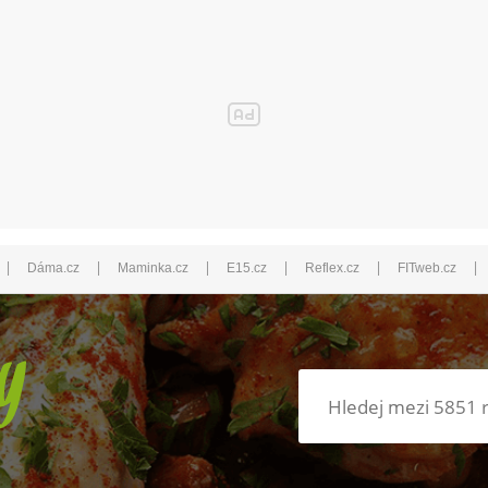
|
|
|
|
|
|
Dáma.cz
Maminka.cz
E15.cz
Reflex.cz
FITweb.cz