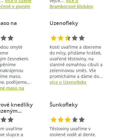
...
více o Uzené
vejce,...
více o
čené v pivním
Bramborové klobásy
aso na
Uzenofleky
odou omyté
Kosti uvaříme a obereme
řeme
do mísy, přidáme hrášek,
ným česnekem.
uvařené těstoviny, na
zpěníme
slanině osmahlou cibuli a
nakrájenou
zeleninovou směs. Vše
ožíme maso,
promícháme a dáme do...
, podlijeme,...
více o Uzenofleky
ené maso na
ové knedlíky
Šunkofleky
 uzeným…
em uvaříme
Těstoviny uvaříme v
ve slupce a
osolené vodě al dente.