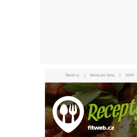
|
|
Blesk.cz
Blesk pro ženy
AHA!