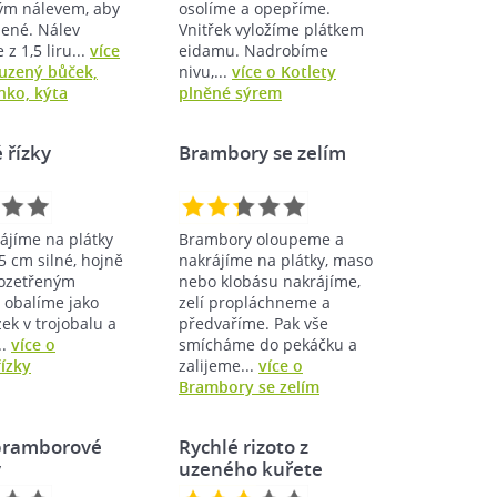
ým nálevem, aby
osolíme a opepříme.
pené. Nálev
Vnitřek vyložíme plátkem
z 1,5 liru...
více
eidamu. Nadrobíme
uzený bůček,
nivu,...
více o Kotlety
nko, kýta
plněné sýrem
 řízky
Brambory se zelím
ájíme na plátky
Brambory oloupeme a
75 cm silné, hojně
nakrájíme na plátky, maso
ozetřeným
nebo klobásu nakrájíme,
 obalíme jako
zelí propláchneme a
zek v trojobalu a
předvaříme. Pak vše
..
více o
smícháme do pekáčku a
ízky
zalijeme...
více o
Brambory se zelím
bramborové
Rychlé rizoto z
y
uzeného kuřete