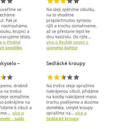
uvaříme ve
Na oleji zpěníme cibulku,
necháme
na to vhodíme
t. Pak je
propláchnutou syrovou
 nastrouháme,
rýži a trochu osmahneme,
ouku, krupici a
až se přestane lepit ke
pracujeme těsto,
dnu kastrolu. Do rýže...
ce o Plněné
více o Rychlé rizoto z
é knedlíky
uzeného kuřete
kyselo –
Sedlácké kroupy
oupeme, drobně
Na trošce oleje opražíme
a na trošce
nakrájenou cibuli, přidáme
oleje osmažíme.
na kostky nakrájené maso,
o pokrájíme na
trochu podlijeme a dusíme
přidáme k cibuli a
doměkka. Umyté kroupy
eme....
více o
opražíme na...
více o
selo – salát
Sedlácké kroupy