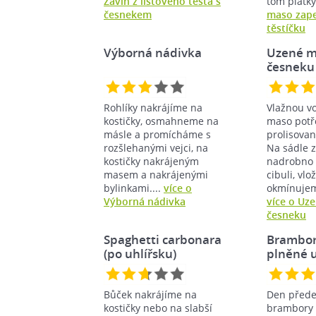
Závin z listového těsta s
tom plátky
česnekem
maso zape
těstíčku
Výborná nádivka
Uzené m
česneku
Rohlíky nakrájíme na
Vlažnou v
kostičky, osmahneme na
maso pot
másle a promícháme s
prolisova
rozšlehanými vejci, na
Na sádle 
kostičky nakrájeným
nadrobno 
masem a nakrájenými
cibuli, vl
bylinkami....
více o
okmínujeme
Výborná nádivka
více o Uz
česneku
Spaghetti carbonara
Brambor
(po uhlířsku)
plněné
Bůček nakrájíme na
Den před
kostičky nebo na slabší
brambory 