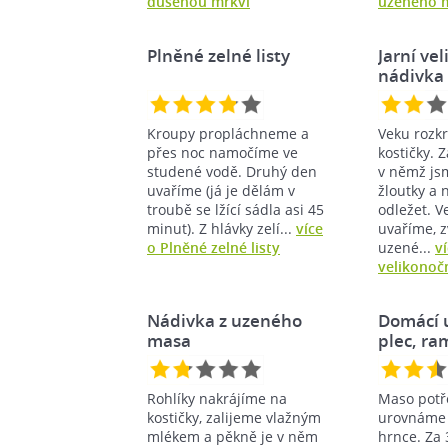
dušenou mrkví
uzeného 
Plněné zelné listy
Jarní ve
nádivka
Kroupy propláchneme a
Veku rozk
přes noc namočíme ve
kostičky. 
studené vodě. Druhý den
v němž jsm
uvaříme (já je dělám v
žloutky a
troubě se lžící sádla asi 45
odležet. 
minut). Z hlávky zelí...
více
uvaříme, z
o Plněné zelné listy
uzené...
ví
velikonoč
Nádivka z uzeného
Domácí 
masa
plec, ra
Rohlíky nakrájíme na
Maso potř
kostičky, zalijeme vlažným
urovnáme 
mlékem a pěkně je v něm
hrnce. Za 