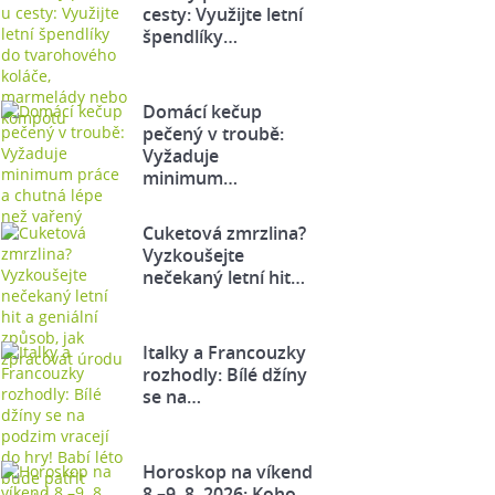
cesty: Využijte letní
špendlíky…
Domácí kečup
pečený v troubě:
Vyžaduje
minimum…
Cuketová zmrzlina?
Vyzkoušejte
nečekaný letní hit…
Italky a Francouzky
rozhodly: Bílé džíny
se na…
Horoskop na víkend
8.–9. 8. 2026: Koho