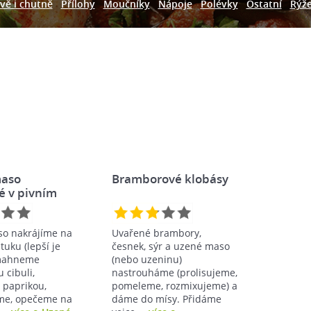
vě i chutně
Přílohy
Moučníky
Nápoje
Polévky
Ostatní
Rýž
aso
Bramborové klobásy
é v pivním
o nakrájíme na
Uvařené brambory,
tuku (lepší je
česnek, sýr a uzené maso
smahneme
(nebo uzeninu)
 cibuli,
nastrouháme (prolisujeme,
 paprikou,
pomeleme, rozmixujeme) a
me, opečeme na
dáme do mísy. Přidáme