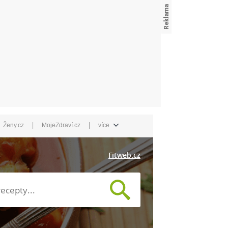
|
|
Ženy.cz
MojeZdraví.cz
více
Fitweb.cz