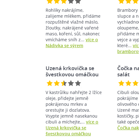
Rohlíky nakrájíme,
Brambory 
zalijeme mlékem, přidáme
slupce a 
rozpuštěné vlažné máslo,
vychladnou
žloutky, nakrájené vařené
oloupeme,
maso, koření, sůl, nakonec
přidáme m
vmícháme sníh z...
více o
vejce a vy
Nádivka se sýrem
které...
ví
bramborov
Uzená krkovička se
Čočka na
švestkovou omáčkou
salát
V kastrůlku nahřejte 2 lžíce
Cibuli ol
oleje, přidejte jemně
pokrájíme 
pokrájenou mrkev a
olivového 
orestujte ji dozlatova.
Uzené mas
Vsypte jemně nasekanou
kostičky, 
cibuli a míchejte,...
více o
také opeč
Uzená krkovička se
Čočka naky
švestkovou omáčkou