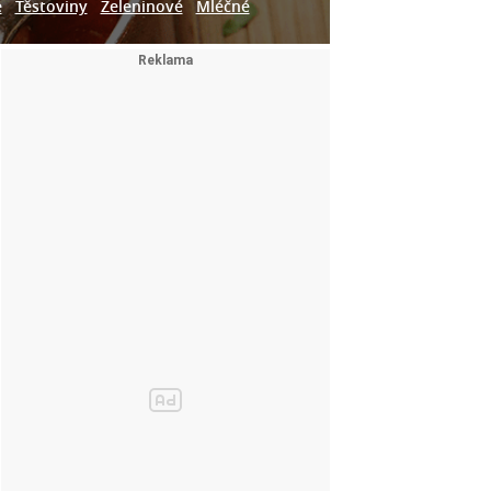
e
Těstoviny
Zeleninové
Mléčné