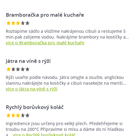
Bramboračka pro malé kuchaře
Roztopíme sádlo a vložíme nakrájenou cibuli a restujeme 5
min.pak zalijeme vodou. Nakrájíme brambory na kostičky a…
více o Bramboračka pro malé kuchaře
Játra na víně s rýží
Rýži uvařte podle návodu. Játra omyjte a osušte, anglickou
slaninu nakrájejte na kostičky a cibuli nasekejte na menší…
více o Játra na víně s rýží
Rychlý borůvkový koláč
Ingredience jsou určeny pro velký plech. Předehřejeme si
troubu na 200°C Připravíme si mísu a dáme do ní hladkou
a…
více o Rychlý borůvkový koláč