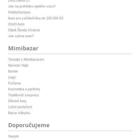
zbozi.blesk.cz
Jak na prohlídku ojetého vozu?
HobbyKompas
Auto pro začátečníka do 100 000 Kč
Zboží Auto
Ojetá Škoda Octavia
Jak vybrat auto?
Mimibazar
Testujte s Mimibazarem
Monster High
Barbie
Lego
Pyžama
Kosmetika a parfémy
Teplákové soupravy
Dětské boty
Ložní povlečení
Bazar nábytku
Doporučujeme
Starjob