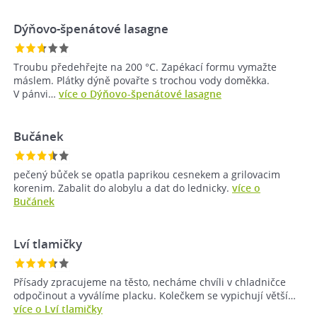
Dýňovo-špenátové lasagne
Troubu předehřejte na 200 °C. Zapékací formu vymažte
máslem. Plátky dýně povařte s trochou vody doměkka.
V pánvi…
více o Dýňovo-špenátové lasagne
Bučánek
pečený bůček se opatla paprikou cesnekem a grilovacim
korenim. Zabalit do alobylu a dat do lednicky.
více o
Bučánek
Lví tlamičky
Přísady zpracujeme na těsto, necháme chvíli v chladničce
odpočinout a vyválíme placku. Kolečkem se vypichují větší…
více o Lví tlamičky