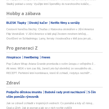
Sladký poklad u cesty: Využijte letní špendlíky do tvarohového koláče,...
Hobby a zábava
BLESK Tlapky
Divoký kačer
Netflix filmy a seriály
Cestovní horečka šlechty: Chuďas z Klatovska otrokářem v Jižní Americe
Filip Vondrášek: V Jižní Americe si lidé plují životem mnohem lehčeji,...
Osvěžení ve Schladmingu: Lamy, ferraty i koulovačka v létě jsou jen pá...
Pro generaci Z
#inspirace
#wellbeing
#news
Pop Culture Wrap: Ariana Grande promluvila o svém ústupu z veřejného ž...
Alt news: MGK v tom zas lítá, Jared Leto byl obviněný ze sexuálního ob...
RECEPT: Perfektní letní kombinace, které tě zchladí, i kdybys nechtěl*...
Zdraví
Podpořte dětskou imunitu
Babské rady proti nachlazení
S čím
vším pomůže rýmovník
Jak se zdravě zchladit v tropických vedrech: Co pomáhá a kdy už riskuj...
Úpal a úžeh: Jak je poznat a jak se z nich rychle vyléčit