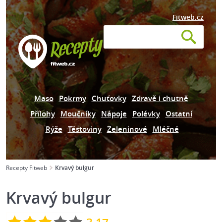
Fitweb.cz
Maso
Pokrmy
Chuťovky
Zdravě i chutně
Přílohy
Moučníky
Nápoje
Polévky
Ostatní
Rýže
Těstoviny
Zeleninové
Mléčné
Recepty Fitweb
Krvavý bulgur
Krvavý bulgur