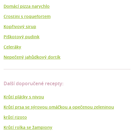
Domácí pizza narychlo
Crostini s roquefortem
Kopřivový sirup
Piškotový pudink
Celeráky
Nepečený jahůdkový dortík
Další doporučené recepty:
Krůtí plátky s nivou
Krůtí prsa se sýrovou omáčkou a opečenou zeleninou
krůtí rizoto
Krůtí rolka se žampiony