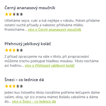
Černý ananasový moučník
Ušleháme vejce, cukr a tuk nejlépe v robotu. Potom přidáme
ostatní suché přísady a nakonec přiléváme mléko.
Promícháme…
více o Černý ananasový moučník
Přehnutý jablkový koláč
Z přísad zpracujeme na vále v těsto, při propracování
můžeme trochu podsypat hladkou moukou. Těsto necháme
asi hodinu…
více o Přehnutý jablkový koláč
Šneci – co lednice dá
Jeden kus listového těsta rozválíme potřeme kečupem dáme
salám, olivy, sýr (co zrovna máme) Roládu zabalíme a dáme
do…
více o Šneci – co lednice dá