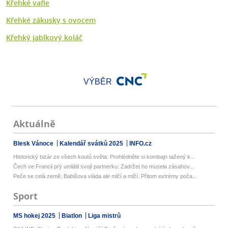
Křehké vafle
Křehké zákusky s ovocem
Křehký jablkový koláč
VÝBĚR
Aktuálně
Blesk Vánoce
Kalendář svátků 2025
INFO.cz
Historický bizár ze všech koutů světa: Prohlédněte si kombajn tažený k...
Čech ve Francii prý umlátil svojí partnerku: Zadržet ho musela zásahov...
Peče se celá země, Babišova vláda ale mlčí a mlží. Přitom extrémy poča...
Sport
MS hokej 2025
Biatlon
Liga mistrů