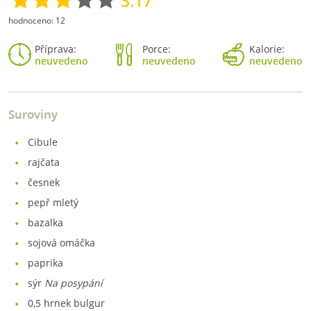
3.17
hodnoceno:
12
Příprava:
Porce:
Kalorie:
neuvedeno
neuvedeno
neuvedeno
Suroviny
cibule
rajčata
česnek
pepř mletý
bazalka
sojová omáčka
paprika
sýr
Na posypání
0,5
hrnek bulgur