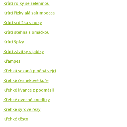
Krůtí rolky se zeleninou
Krůtí řízky alá saltimbocca
Krůtí srdíčka s noky
Krůtí stehna s omáčkou
Krůtí špízy
Krůtí závitky s jablky
Křampes
Křehká sekaná plněná vejci
Křehké česnekové kuře
Křehké lívance z podmáslí
Křehké ovocné knedlíky
Křehké sýrové řezy
Křehké těsto