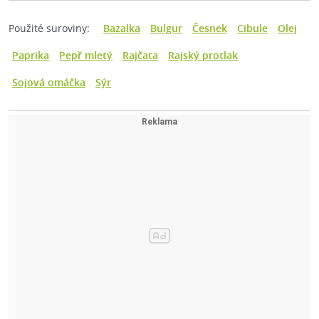
Použité suroviny:
Bazalka
Bulgur
Česnek
Cibule
Olej
Paprika
Pepř mletý
Rajčata
Rajský protlak
Sojová omáčka
Sýr