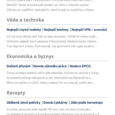
MotoGP: Martin proměnil pole position ve výhru v britském sprintu
Câmara se vyjádřil ke spekulacím, které ho pojí se sedačkou u Haasu
Věda a technika
Nejlepší chytré hodinky
Nejlepší telefony
Nejlepší VPN – srovnání
O2 má nový dětský tarif, kde se data nezastaví. Pořídit ho mohou rodič...
Vybíráme nejlepší herní adaptace Pána prstenů. Moderní pecky i histori...
Tuto dopravní značku Češi neznají. Její ignorování vás vyjde na pět ti...
Ekonomika a byznys
Daňové přiznání
Novela zákoníku práce
Nadace EPCG
Český prodejce telefonů míří k pěti miliardám. Pomohl mu obchod s Goog...
AI asistenti začínají nakupovat za lidi. Obchodníci se připravují na n...
Měsíc po požáru ve Zlíně. Vasky a Alpine Pro se zotavují, potíže ale j...
Recepty
Oblíbené zimní polévky
Domácí pekárny
Jídlo podle horoskopu
Zmrzlina, jakou jste ještě nejedli! Pět míst, kde zmrzlina chutná jako...
10 nejlepších receptů na švestkové koláče: Přenesou vás do kuchyně u b...