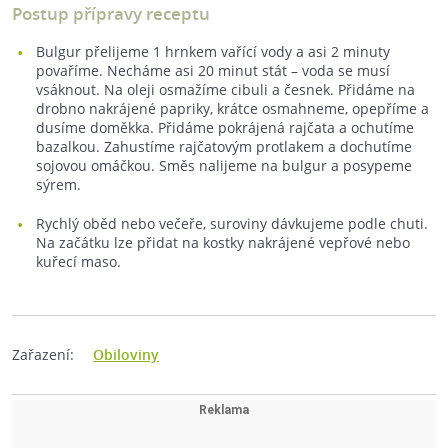
Postup přípravy receptu
Bulgur přelijeme 1 hrnkem vařící vody a asi 2 minuty
povaříme. Necháme asi 20 minut stát –⁠ voda se musí
vsáknout. Na oleji osmažíme cibuli a česnek. Přidáme na
drobno nakrájené papriky, krátce osmahneme, opepříme a
dusíme doměkka. Přidáme pokrájená rajčata a ochutíme
bazalkou. Zahustíme rajčatovým protlakem a dochutíme
sojovou omáčkou. Směs nalijeme na bulgur a posypeme
sýrem.
Rychlý oběd nebo večeře, suroviny dávkujeme podle chuti.
Na začátku lze přidat na kostky nakrájené vepřové nebo
kuřecí maso.
Zařazení:
Obiloviny