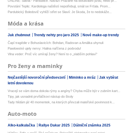
ONLINE: Slavia - Pardubice. Naváží Pražané na dosavadní jízdu, nebo př...
Povstání Teplic: Kardiologa naštěstí nepotřebuji, smál se Frťala. Prom...
Pardubický Boledovič vyhlíží střet se Slavií: Je škoda, že to nedokáže...
Móda a krása
Jak zhubnout
Trendy nehty pro jaro 2025
Nové make-up trendy
Čapí tragédie v Bohuslavicích: Bohdan, Radovan a Amálka uhynuli
Pawlowské ujely nervy: Halina nařčena z podvodu!
Vlna veder: Proč víc umírají ženy? Není to o „slabším pohlaví“
Pro ženy a maminky
Nejčastější novoroční předsevzetí
Miminko a mráz
Jak vybírat
letní dovolenou
Vracejí se vám doma dokola rýmy a angíny? Chyba může být v zubním kart...
Tipy, jak usnadnit prvňáčkovi nástup do školy
Tady hlídám já! 40 momentek, na kterých převzali mateřské povinnosti k...
Auto-moto
Alko-kalkulačka
Rallye Dakar 2025
Dálniční známka 2025
Výhřev, čidla a stačí, říká průzkum. Pokročilá elektronika není priori...