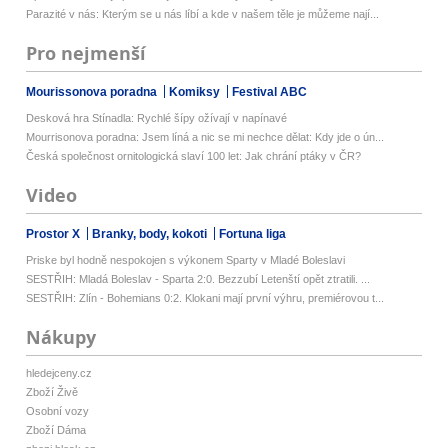
Parazité v nás: Kterým se u nás líbí a kde v našem těle je můžeme nají...
Pro nejmenší
Mourissonova poradna
Komiksy
Festival ABC
Desková hra Stínadla: Rychlé šípy ožívají v napínavé
Mourrisonova poradna: Jsem líná a nic se mi nechce dělat: Kdy jde o ún...
Česká společnost ornitologická slaví 100 let: Jak chrání ptáky v ČR?
Video
Prostor X
Branky, body, kokoti
Fortuna liga
Priske byl hodně nespokojen s výkonem Sparty v Mladé Boleslavi
SESTŘIH: Mladá Boleslav - Sparta 2:0. Bezzubí Letenští opět ztratili. ...
SESTŘIH: Zlín - Bohemians 0:2. Klokani mají první výhru, premiérovou t...
Nákupy
hledejceny.cz
Zboží Živě
Osobní vozy
Zboží Dáma