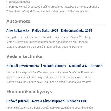
Okurková limonáda
RECEPT: Kynutý švestkový koláč s drobenkou. Klasika, se kterou zaboduj...
Tohle nikdy neříkejte! Slova, kterými rodiče dětem ubližují ze všeho n...
Auto-moto
Alko-kalkulačka
Rallye Dakar 2025
Dálniční známka 2025
Evropská Kia Seltos se od té americké liší jen mírně. Zato v Číně hraj...
Moto2: Nejrychlejším jezdcem pátečního odpoledne se stal Holgado
Moto3: Odpoledne se ve Velké Británii do čela posunul Perrone
Věda a technika
Nejlepší chytré hodinky
Nejlepší telefony
Nejlepší VPN – srovnání
Microsoft se nepoučil. Ve Windows potichu instaluje OneDrive Photos, k...
Netflix a další na víkend: nový Ted Lasso a akční Lioness. Ale předevš...
Netflix a další na víkend: nový Ted Lasso a akční Lioness. Ale předevš...
Ekonomika a byznys
Daňové přiznání
Novela zákoníku práce
Nadace EPCG
Potenciální zachránce Soleku zrušil nabídku. Zadlužené solární společn...