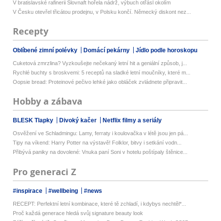
V bratislavské rafinerii Slovnaft hořela nádrž, výbuch otřásl okolím
V Česku otevřel třicátou prodejnu, v Polsku končí. Německý diskont nez...
Recepty
Oblíbené zimní polévky
Domácí pekárny
Jídlo podle horoskopu
Cuketová zmrzlina? Vyzkoušejte nečekaný letní hit a geniální způsob, j...
Rychlé buchty s broskvemi: 5 receptů na sladké letní moučníky, které m...
Oopsie bread: Proteinové pečivo lehké jako obláček zvládnete připravit...
Hobby a zábava
BLESK Tlapky
Divoký kačer
Netflix filmy a seriály
Osvěžení ve Schladmingu: Lamy, ferraty i koulovačka v létě jsou jen pá...
Tipy na víkend: Harry Potter na výstavě! Folklor, bitvy i setkání vodn...
Přibývá paniky na dovolené: Vnuka paní Soni v hotelu poštípaly štěnice...
Pro generaci Z
#inspirace
#wellbeing
#news
RECEPT: Perfektní letní kombinace, které tě zchladí, i kdybys nechtěl*...
Proč každá generace hledá svůj signature beauty look