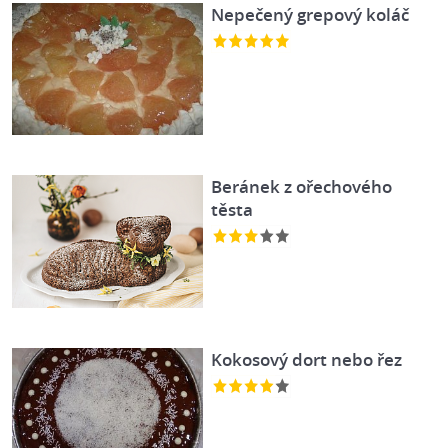
Nepečený grepový koláč
Beránek z ořechového
těsta
Kokosový dort nebo řez