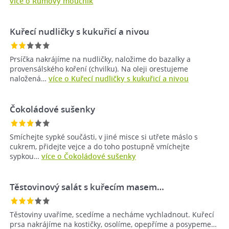
více o Rumový moučník
Kuřecí nudličky s kukuřicí a nivou
Prsíčka nakrájíme na nudličky, naložime do bazalky a
provensálského koření (chvilku). Na oleji orestujeme
naložená…
více o Kuřecí nudličky s kukuřicí a nivou
Čokoládové sušenky
Smíchejte sypké součásti, v jiné misce si utřete máslo s
cukrem, přidejte vejce a do toho postupně vmíchejte
sypkou…
více o Čokoládové sušenky
Těstovinový salát s kuřecím masem…
Těstoviny uvaříme, scedíme a necháme vychladnout. Kuřecí
prsa nakrájíme na kostičky, osolíme, opepříme a posypeme…