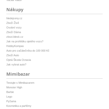
Václav Klaus
Nákupy
hledejceny.cz
Zboží Živě
Osobní vozy
Zboží Dáma
zbozi.blesk.cz
Jak na prohlídku ojetého vozu?
HobbyKompas
Auto pro začátečníka do 100 000 Kč
Zboží Auto
Ojetá Škoda Octavia
Jak vybrat auto?
Mimibazar
Testujte s Mimibazarem
Monster High
Barbie
Lego
Pyžama
Kosmetika a parfémy