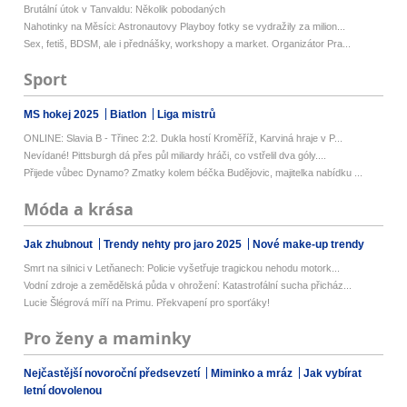
Brutální útok v Tanvaldu: Několik pobodaných
Nahotinky na Měsíci: Astronautovy Playboy fotky se vydražily za milion...
Sex, fetiš, BDSM, ale i přednášky, workshopy a market. Organizátor Pra...
Sport
MS hokej 2025
Biatlon
Liga mistrů
ONLINE: Slavia B - Třinec 2:2. Dukla hostí Kroměříž, Karviná hraje v P...
Nevídané! Pittsburgh dá přes půl miliardy hráči, co vstřelil dva góly....
Přijede vůbec Dynamo? Zmatky kolem béčka Budějovic, majitelka nabídku ...
Móda a krása
Jak zhubnout
Trendy nehty pro jaro 2025
Nové make-up trendy
Smrt na silnici v Letňanech: Policie vyšetřuje tragickou nehodu motork...
Vodní zdroje a zemědělská půda v ohrožení: Katastrofální sucha přicház...
Lucie Šlégrová míří na Primu. Překvapení pro sporťáky!
Pro ženy a maminky
Nejčastější novoroční předsevzetí
Miminko a mráz
Jak vybírat
letní dovolenou