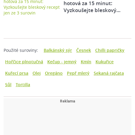
hotová za 15 minut:
Vyzkoušejte bleskový…
Použité suroviny:
Balkánský sýr
Česnek
Chilli papričky
Hořčice plnotučná
Kečup - jemný
Kmín
Kukuřice
Kuřecí prsa
Olej
Oregáno
Pepř mletý
Sekaná rajčata
Sůl
Tortilla