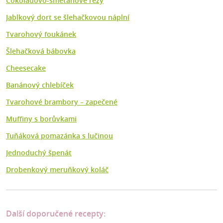
Čokoládovo-smetanové řezy
Jablkový dort se šlehačkovou náplní
Tvarohový foukánek
Šlehačková bábovka
Cheesecake
Banánový chlebíček
Tvarohové brambory – zapečené
Muffiny s borůvkami
Tuňáková pomazánka s lučinou
Jednoduchý špenát
Drobenkový meruňkový koláč
Další doporučené recepty: