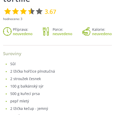
3.67
hodnoceno:
3
Příprava:
Porce:
Kalorie:
neuvedeno
neuvedeno
neuvedeno
Suroviny
sůl
2
lžička hořčice plnotučná
2
stroužek česnek
100
g balkánský sýr
500
g kuřecí prsa
pepř mletý
2
lžička kečup - jemný