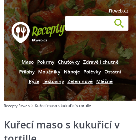
Fitweb.cz
Maso
Pokrmy
Chuťovky
Zdravě i chutně
Přílohy
Moučníky
Nápoje
Polévky
Ostatní
Rýže
Těstoviny
Zeleninové
Mléčné
Recepty Fitweb
Kuřecí maso s kukuřicí v tortille
Kuřecí maso s kukuřicí v
tortille