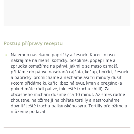
Postup přípravy receptu
Najemno nasekáme papričky a česnek. Kuřecí maso
nakrájíme na menší kostičky, posolíme, popepříme a
zprudka osmažíme na pánvi. Jakmile se maso osmaží,
přidáme do pánve nasekaná rajčata, kečup, hořčici, česnek
a papričky, promícháme a necháme asi tři minuty dusit.
Potom přidáme kukuřici (bez nálevu), kmín a oregáno (a
pokud máte rádi pálivé, tak ještě trochu chilli). Za
občasného míchání dusíme cca 10 minut. Až směs řádně
zhoustne, naložíme ji na ohřáté tortilly a nastrouháme
dovnitř ještě trochu balkánského sýra. Tortilly přeložíme a
můžeme podávat.