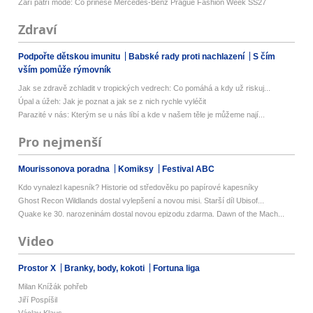
Září patří módě: Co přinese Mercedes-Benz Prague Fashion Week SS27
Zdraví
Podpořte dětskou imunitu
Babské rady proti nachlazení
S čím
vším pomůže rýmovník
Jak se zdravě zchladit v tropických vedrech: Co pomáhá a kdy už riskuj...
Úpal a úžeh: Jak je poznat a jak se z nich rychle vyléčit
Parazité v nás: Kterým se u nás líbí a kde v našem těle je můžeme nají...
Pro nejmenší
Mourissonova poradna
Komiksy
Festival ABC
Kdo vynalezl kapesník? Historie od středověku po papírové kapesníky
Ghost Recon Wildlands dostal vylepšení a novou misi. Starší díl Ubisof...
Quake ke 30. narozeninám dostal novou epizodu zdarma. Dawn of the Mach...
Video
Prostor X
Branky, body, kokoti
Fortuna liga
Milan Knížák pohřeb
Jiří Pospíšil