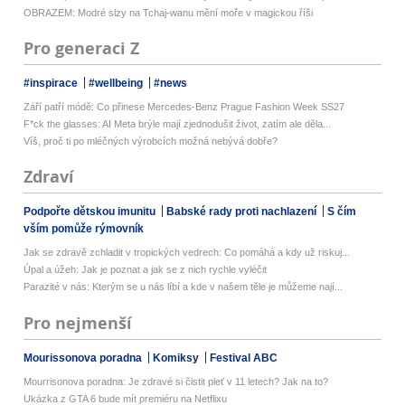
OBRAZEM: Modré slzy na Tchaj-wanu mění moře v magickou říši
Pro generaci Z
#inspirace
#wellbeing
#news
Září patří módě: Co přinese Mercedes-Benz Prague Fashion Week SS27
F*ck the glasses: AI Meta brýle mají zjednodušit život, zatím ale děla...
Víš, proč ti po mléčných výrobcích možná nebývá dobře?
Zdraví
Podpořte dětskou imunitu
Babské rady proti nachlazení
S čím
vším pomůže rýmovník
Jak se zdravě zchladit v tropických vedrech: Co pomáhá a kdy už riskuj...
Úpal a úžeh: Jak je poznat a jak se z nich rychle vyléčit
Parazité v nás: Kterým se u nás líbí a kde v našem těle je můžeme nají...
Pro nejmenší
Mourissonova poradna
Komiksy
Festival ABC
Mourrisonova poradna: Je zdravé si čistit pleť v 11 letech? Jak na to?
Ukázka z GTA 6 bude mít premiéru na Netflixu