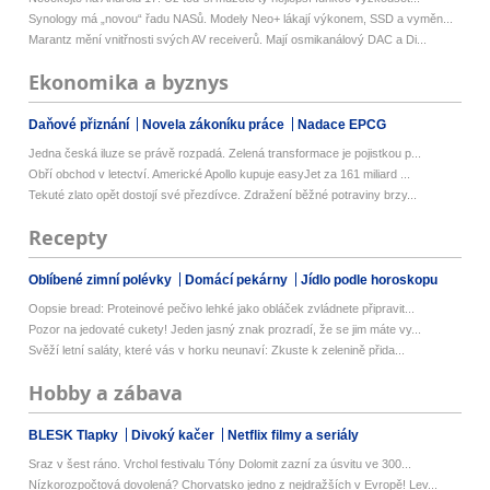
Synology má „novou“ řadu NASů. Modely Neo+ lákají výkonem, SSD a vyměn...
Marantz mění vnitřnosti svých AV receiverů. Mají osmikanálový DAC a Di...
Ekonomika a byznys
Daňové přiznání
Novela zákoníku práce
Nadace EPCG
Jedna česká iluze se právě rozpadá. Zelená transformace je pojistkou p...
Obří obchod v letectví. Americké Apollo kupuje easyJet za 161 miliard ...
Tekuté zlato opět dostojí své přezdívce. Zdražení běžné potraviny brzy...
Recepty
Oblíbené zimní polévky
Domácí pekárny
Jídlo podle horoskopu
Oopsie bread: Proteinové pečivo lehké jako obláček zvládnete připravit...
Pozor na jedovaté cukety! Jeden jasný znak prozradí, že se jim máte vy...
Svěží letní saláty, které vás v horku neunaví: Zkuste k zelenině přida...
Hobby a zábava
BLESK Tlapky
Divoký kačer
Netflix filmy a seriály
Sraz v šest ráno. Vrchol festivalu Tóny Dolomit zazní za úsvitu ve 300...
Nízkorozpočtová dovolená? Chorvatsko jedno z nejdražších v Evropě! Lev...