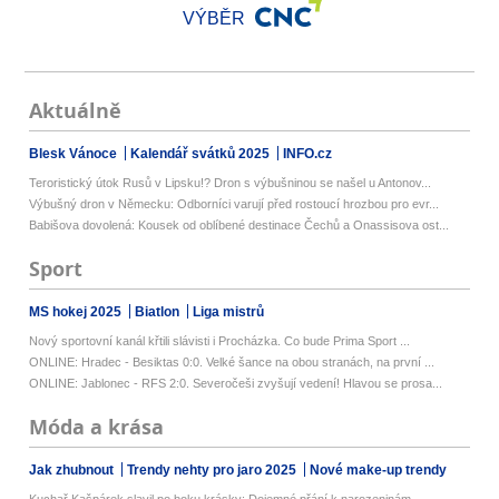
VÝBĚR
Aktuálně
Blesk Vánoce
Kalendář svátků 2025
INFO.cz
Teroristický útok Rusů v Lipsku!? Dron s výbušninou se našel u Antonov...
Výbušný dron v Německu: Odborníci varují před rostoucí hrozbou pro evr...
Babišova dovolená: Kousek od oblíbené destinace Čechů a Onassisova ost...
Sport
MS hokej 2025
Biatlon
Liga mistrů
Nový sportovní kanál křtili slávisti i Procházka. Co bude Prima Sport ...
ONLINE: Hradec - Besiktas 0:0. Velké šance na obou stranách, na první ...
ONLINE: Jablonec - RFS 2:0. Severočeši zvyšují vedení! Hlavou se prosa...
Móda a krása
Jak zhubnout
Trendy nehty pro jaro 2025
Nové make-up trendy