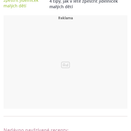
4 tipy, jak v létě zpestřit jídelníček
malých dětí
Nedávno navštívené recepty: