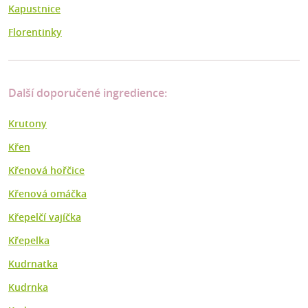
Kapustnice
Florentinky
Další doporučené ingredience:
Krutony
Křen
Křenová hořčice
Křenová omáčka
Křepelčí vajíčka
Křepelka
Kudrnatka
Kudrnka