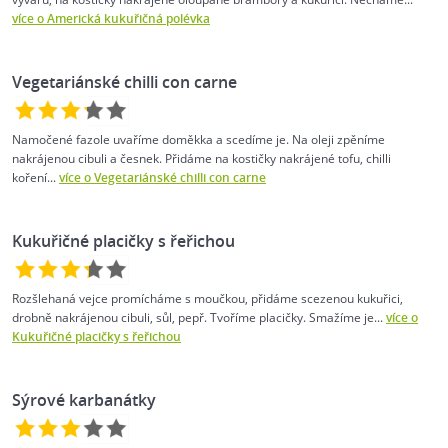
více o Americká kukuřičná polévka
Vegetariánské chilli con carne
Namočené fazole uvaříme doměkka a scedíme je. Na oleji zpěníme
nakrájenou cibuli a česnek. Přidáme na kostičky nakrájené tofu, chilli
koření...
více o Vegetariánské chilli con carne
Kukuřičné placičky s řeřichou
Rozšlehaná vejce promícháme s moučkou, přidáme scezenou kukuřici,
drobně nakrájenou cibuli, sůl, pepř. Tvoříme placičky. Smažíme je...
více o
Kukuřičné placičky s řeřichou
Sýrové karbanátky