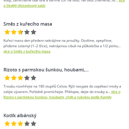
vody, zamícháme ode dna a vaříme tzv. na skus. Na skus znamená, že...
více
o Skvělý těstovinový salát
Směs z kuřecího masa
Kuřecí maso den předem nakrájíme na proužky. Osolíme, opepříme,
přidáme solamyl (1–2 lžíce), nakrájenou cibuli na půlkolečka a 1/2 pórku...
více o Směs z kuřecího masa
Rizoto s parmskou šunkou, houbami,…
Troubu rozehřejte na 180 stupňů Celsia. Rýži nasypte do zapékací misky a
zalijte vývarem. Pořádně promíchejte. Přiklopte, dejte do trouby a...
více o
Rizoto s parmskou šunkou, houbami, chilli a rukolou podle Kamily
Kotlík albánský