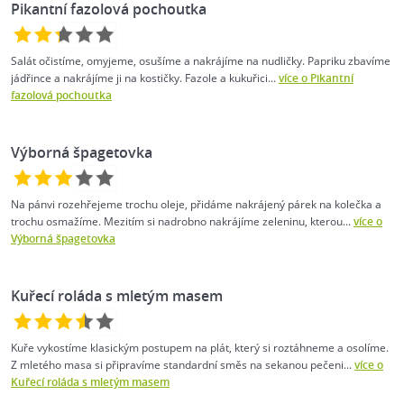
Pikantní fazolová pochoutka
Salát očistíme, omyjeme, osušíme a nakrájíme na nudličky. Papriku zbavíme
jádřince a nakrájíme ji na kostičky. Fazole a kukuřici...
více o Pikantní
fazolová pochoutka
Výborná špagetovka
Na pánvi rozehřejeme trochu oleje, přidáme nakrájený párek na kolečka a
trochu osmažíme. Mezitím si nadrobno nakrájíme zeleninu, kterou...
více o
Výborná špagetovka
Kuřecí roláda s mletým masem
Kuře vykostíme klasickým postupem na plát, který si roztáhneme a osolíme.
Z mletého masa si připravíme standardní směs na sekanou pečeni...
více o
Kuřecí roláda s mletým masem