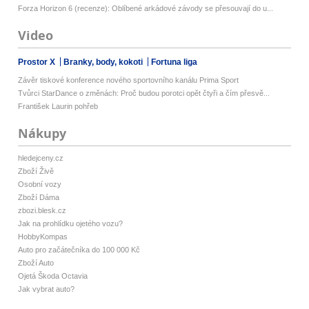
Forza Horizon 6 (recenze): Oblíbené arkádové závody se přesouvají do u...
Video
Prostor X
Branky, body, kokoti
Fortuna liga
Závěr tiskové konference nového sportovního kanálu Prima Sport
Tvůrci StarDance o změnách: Proč budou porotci opět čtyři a čím přesvě...
František Laurin pohřeb
Nákupy
hledejceny.cz
Zboží Živě
Osobní vozy
Zboží Dáma
zbozi.blesk.cz
Jak na prohlídku ojetého vozu?
HobbyKompas
Auto pro začátečníka do 100 000 Kč
Zboží Auto
Ojetá Škoda Octavia
Jak vybrat auto?