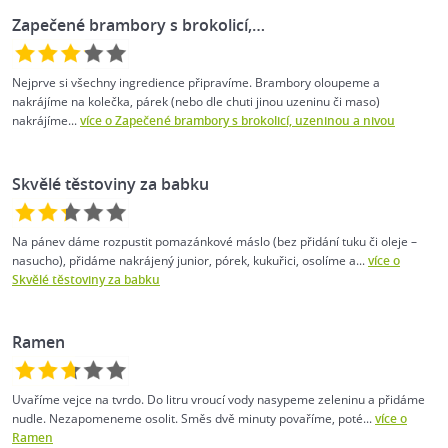
Zapečené brambory s brokolicí,…
Nejprve si všechny ingredience připravíme. Brambory oloupeme a
nakrájíme na kolečka, párek (nebo dle chuti jinou uzeninu či maso)
nakrájíme...
více o Zapečené brambory s brokolicí, uzeninou a nivou
Skvělé těstoviny za babku
Na pánev dáme rozpustit pomazánkové máslo (bez přidání tuku či oleje –
nasucho), přidáme nakrájený junior, pórek, kukuřici, osolíme a...
více o
Skvělé těstoviny za babku
Ramen
Uvaříme vejce na tvrdo. Do litru vroucí vody nasypeme zeleninu a přidáme
nudle. Nezapomeneme osolit. Směs dvě minuty povaříme, poté...
více o
Ramen