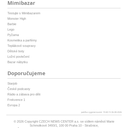
Mimibazar
Testujte s Mimibazarem
Monster High
Barbie
Lego
Pyžama
Kosmetika a parfémy
Teplákové soupravy
Dětské boty
Ložní povlečení
Bazar nábytku
Doporučujeme
Starjob
České podcasty
Rádio a zábava pro děti
Frekvence 1
Evropa 2
patička vygenerovaná: 19:40:15 06.08.2026
© 2026 Copyright
CZECH NEWS CENTER a.s.
se sídlem náměstí Marie
Schmolkové 3493/1, 100 00 Praha 10 - Strašnice,