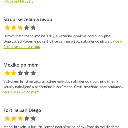
Křupavé těstoviny
Štrúdl se zelím a nivou
Listové těsto rozdělíme na 3 díly, z každého vyválíme podlouhlý plát.
Doprostřed klademe po celé délce zelí, na plátky nakrájenou nivu a...
více o
Štrúdl se zelím a nivou
Mexiko po mém
V širokém hrnci na tuku smažíme nahrubo nakrájenou cibuli, přidáme na
kousky nakrájené a okořeněné kuřecí maso. Chvíli smažíme, poté přidáme...
více o Mexiko po mém
Tortilla San Diego
Menší brokolici a kukuřici jemně podusíme na pánvi. Poté do tortilly dáme