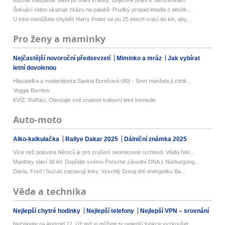
Kuchař Kašpárek slavil po boku krásky: Dojemné přání k narozeninám
Šokující video ukazuje zkázu na palubě: Prudký propad letadla o desítk...
U toho nemůžete chybět! Harry Potter se po 25 letech vrací do kin, aby...
Pro ženy a maminky
Nejčastější novoroční předsevzetí
Miminko a mráz
Jak vybírat
letní dovolenou
Hlasatelka a moderátorka Saskia Burešová (80) - Smrt manžela ji zdrtil...
Veggie Burritos
KVÍZ: Rafťáci. Otestujte své znalosti kultovní letní komedie
Auto-moto
Alko-kalkulačka
Rallye Dakar 2025
Dálniční známka 2025
Více než polovina Němců je pro zrušení neomezené rychlosti. Vláda řekl...
Manthey slaví 30 let: Dopřejte svému Porsche závodní DNA z Nürburgring...
Dacia, Ford i Suzuki zastavují linky. Vyschlý Dunaj drtí energetiku Ba...
Věda a technika
Nejlepší chytré hodinky
Nejlepší telefony
Nejlepší VPN – srovnání
Nečekejte na Android 17. Už teď si můžete ty nejlepší funkce vyzkoušet...