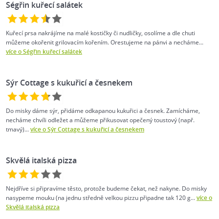
Ségřin kuřecí salátek
Kuřecí prsa nakrájíme na malé kostičky či nudličky, osolíme a dle chuti
můžeme okořenit grilovacím kořením. Orestujeme na pánvi a necháme...
více o Ségřin kuřecí salátek
Sýr Cottage s kukuřicí a česnekem
Do misky dáme sýr, přidáme odkapanou kukuřici a česnek. Zamícháme,
necháme chvíli odležet a můžeme přikusovat opečený toustový (např.
tmavý)...
více o Sýr Cottage s kukuřicí a česnekem
Skvělá italská pizza
Nejdříve si připravíme těsto, protože budeme čekat, než nakyne. Do misky
nasypeme mouku (na jednu středně velkou pizzu připadne tak 120 g...
více o
Skvělá italská pizza