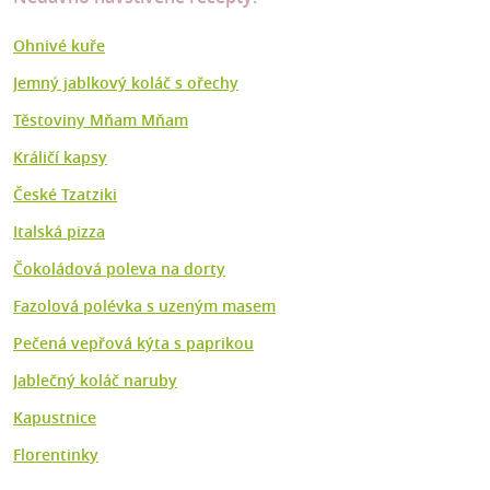
Ohnivé kuře
Jemný jablkový koláč s ořechy
Těstoviny Mňam Mňam
Králičí kapsy
České Tzatziki
Italská pizza
Čokoládová poleva na dorty
Fazolová polévka s uzeným masem
Pečená vepřová kýta s paprikou
Jablečný koláč naruby
Kapustnice
Florentinky