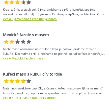
Krabí tyčinky a cibuli pokrájíme, smícháme s rýží a kukuřicí, spojíme
majonézou napůl s bílým jogurtem. Osolíme, opepříme, vychladíme. Pozor...
více o Rýžový salát s krabími tyčinkami
Mexické fazole s masem
Mleté maso osmažíme na cibulce a když je hotové, přidáme fazole a
kukuřici. Dochutíme chilli a necháme na plotně, dokud se fazole neohřejí....
více o Mexické fazole s masem
Kuřecí maso s kukuřicí v tortille
Najemno nasekáme papričky a česnek. Kuřecí maso nakrájíme na menší
kostičky, posolíme, popepříme a zprudka osmažíme na pánvi. Jakmile se...
více o Kuřecí maso s kukuřicí v tortille