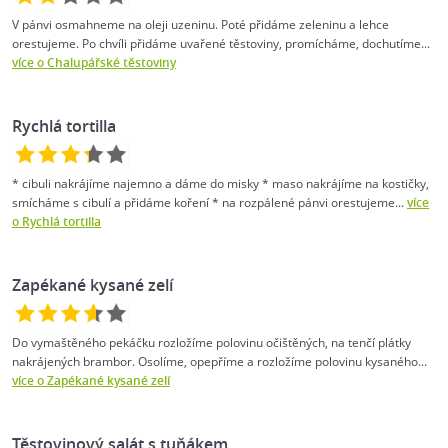
V pánvi osmahneme na oleji uzeninu. Poté přidáme zeleninu a lehce
orestujeme. Po chvíli přidáme uvařené těstoviny, promícháme, dochutíme...
více o Chalupářské těstoviny
Rychlá tortilla
* cibuli nakrájíme najemno a dáme do misky * maso nakrájíme na kostičky,
smícháme s cibulí a přidáme koření * na rozpálené pánvi orestujeme...
více
o Rychlá tortilla
Zapékané kysané zelí
Do vymaštěného pekáčku rozložíme polovinu očištěných, na tenčí plátky
nakrájených brambor. Osolíme, opepříme a rozložíme polovinu kysaného...
více o Zapékané kysané zelí
Těstovinový salát s tuňákem