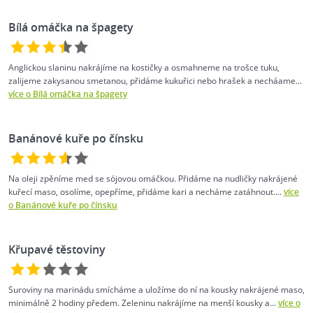
Bílá omáčka na špagety
Anglickou slaninu nakrájíme na kostičky a osmahneme na trošce tuku,
zalijeme zakysanou smetanou, přidáme kukuřici nebo hrašek a necháame...
více o Bílá omáčka na špagety
Banánové kuře po čínsku
Na oleji zpěníme med se sójovou omáčkou. Přidáme na nudličky nakrájené
kuřecí maso, osolíme, opepříme, přidáme kari a necháme zatáhnout....
více
o Banánové kuře po čínsku
Křupavé těstoviny
Suroviny na marinádu smícháme a uložíme do ní na kousky nakrájené maso,
minimálně 2 hodiny předem. Zeleninu nakrájíme na menší kousky a...
více o