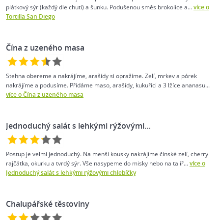
plátkový sýr (každý dle chuti) a šunku. Podušenou směs brokolice a...
více o
Tortilla San Diego
Čína z uzeného masa
Stehna obereme a nakrájíme, arašídy si opražíme. Zelí, mrkev a pórek
nakrájíme a podusíme. Přidáme maso, arašídy, kukuřici a 3 lžíce ananasu...
více o Čína z uzeného masa
Jednoduchý salát s lehkými rýžovými…
Postup je velmi jednoduchý. Na menší kousky nakrájíme čínské zelí, cherry
rajčátka, okurku a tvrdý sýr. Vše nasypeme do misky nebo na talíř...
více o
Jednoduchý salát s lehkými rýžovými chlebíčky
Chalupářské těstoviny