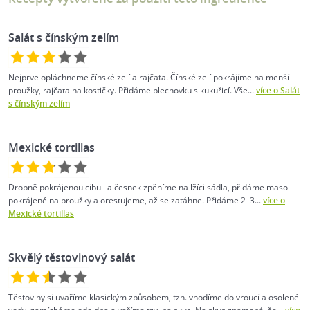
Salát s čínským zelím
Nejprve opláchneme čínské zelí a rajčata. Čínské zelí pokrájíme na menší
proužky, rajčata na kostičky. Přidáme plechovku s kukuřicí. Vše...
více o Salát
s čínským zelím
Mexické tortillas
Drobně pokrájenou cibuli a česnek zpěníme na lžíci sádla, přidáme maso
pokrájené na proužky a orestujeme, až se zatáhne. Přidáme 2–3...
více o
Mexické tortillas
Skvělý těstovinový salát
Těstoviny si uvaříme klasickým způsobem, tzn. vhodíme do vroucí a osolené