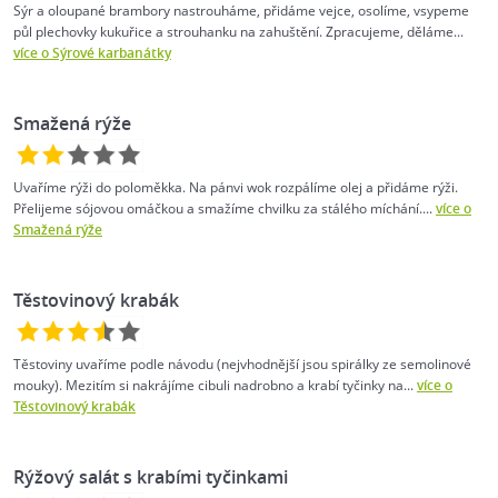
Sýr a oloupané brambory nastrouháme, přidáme vejce, osolíme, vsypeme
půl plechovky kukuřice a strouhanku na zahuštění. Zpracujeme, děláme...
více o Sýrové karbanátky
Smažená rýže
Uvaříme rýži do poloměkka. Na pánvi wok rozpálíme olej a přidáme rýži.
Přelijeme sójovou omáčkou a smažíme chvilku za stálého míchání....
více o
Smažená rýže
Těstovinový krabák
Těstoviny uvaříme podle návodu (nejvhodnější jsou spirálky ze semolinové
mouky). Mezitím si nakrájíme cibuli nadrobno a krabí tyčinky na...
více o
Těstovinový krabák
Rýžový salát s krabími tyčinkami