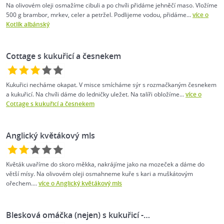
Na olivovém oleji osmažíme cibuli a po chvíli přidáme jehněčí maso. Vložíme
500 g brambor, mrkev, celer a petržel. Podlijeme vodou, přidáme...
více o
Kotlík albánský
Cottage s kukuřicí a česnekem
Kukuřici necháme okapat. V misce smícháme sýr s rozmačkaným česnekem
a kukuřicí. Na chvíli dáme do ledničky uležet. Na talíři obložíme...
více o
Cottage s kukuřicí a česnekem
Anglický květákový mls
Květák uvaříme do skoro měkka, nakrájíme jako na mozeček a dáme do
větší mísy. Na olivovém oleji osmahneme kuře s kari a muškátovým
ořechem....
více o Anglický květákový mls
Blesková omáčka (nejen) s kukuřicí -…