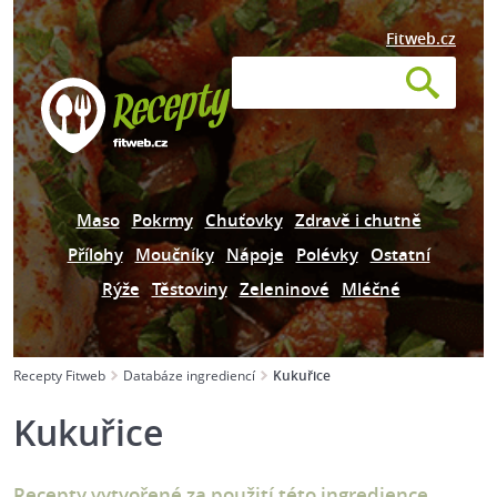
Fitweb.cz
Maso
Pokrmy
Chuťovky
Zdravě i chutně
Přílohy
Moučníky
Nápoje
Polévky
Ostatní
Rýže
Těstoviny
Zeleninové
Mléčné
Recepty Fitweb
Databáze ingrediencí
Kukuřice
Kukuřice
Recepty vytvořené za použití této ingredience