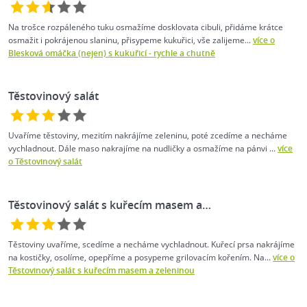
Na trošce rozpáleného tuku osmažíme dosklovata cibuli, přidáme krátce
osmažit i pokrájenou slaninu, přisypeme kukuřici, vše zalijeme...
více o
Blesková omáčka (nejen) s kukuřicí - rychle a chutně
Těstovinový salát
Uvaříme těstoviny, mezitím nakrájíme zeleninu, poté zcedíme a necháme
vychladnout. Dále maso nakrajíme na nudličky a osmažíme na pánvi ...
více
o Těstovinový salát
Těstovinový salát s kuřecím masem a…
Těstoviny uvaříme, scedíme a necháme vychladnout. Kuřecí prsa nakrájíme
na kostičky, osolíme, opepříme a posypeme grilovacím kořením. Na...
více o
Těstovinový salát s kuřecím masem a zeleninou