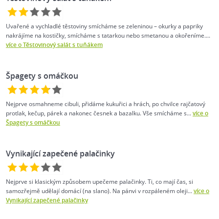
Uvařené a vychladlé těstoviny smícháme se zeleninou – okurky a papriky
nakrájíme na kostičky, smícháme s tatarkou nebo smetanou a okořeníme....
více o Těstovinový salát s tuňákem
Špagety s omáčkou
Nejprve osmahneme cibuli, přidáme kukuřici a hrách, po chvilce rajčatový
protlak, kečup, párek a nakonec česnek a bazalku. Vše smícháme s...
více o
Špagety s omáčkou
Vynikající zapečené palačinky
Nejprve si klasickým způsobem upečeme palačinky. Ti, co mají čas, si
samozřejmě udělají domácí (na slano). Na pánvi v rozpáleném oleji...
více o
Vynikající zapečené palačinky