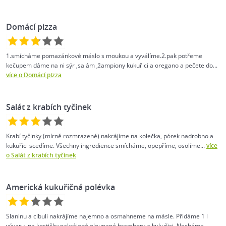
Domácí pizza
1.smícháme pomazánkové máslo s moukou a vyválíme.2.pak potřeme
kečupem dáme na ni sýr ,salám ,žampiony kukuřici a oregano a pečete do...
více o Domácí pizza
Salát z krabích tyčinek
Krabí tyčinky (mírně rozmrazené) nakrájíme na kolečka, pórek nadrobno a
kukuřici scedíme. Všechny ingredience smícháme, opepříme, osolíme...
více
o Salát z krabích tyčinek
Americká kukuřičná polévka
Slaninu a cibuli nakrájíme najemno a osmahneme na másle. Přidáme 1 l
vývaru, na kostičky nakrájené oloupané brambory a kukuřici. Necháme...