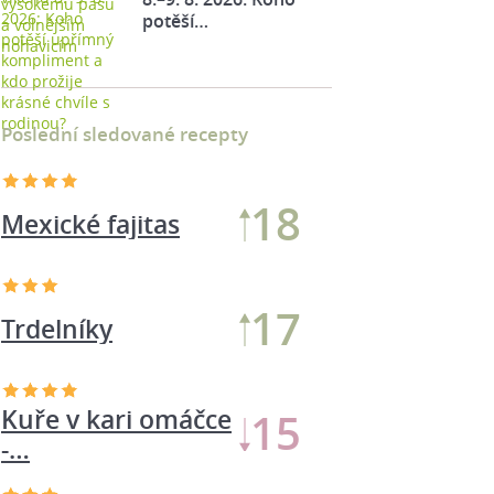
potěší…
Poslední sledované recepty
18
Mexické fajitas
16
Trdelníky
Kuře v kari omáčce
15
-…