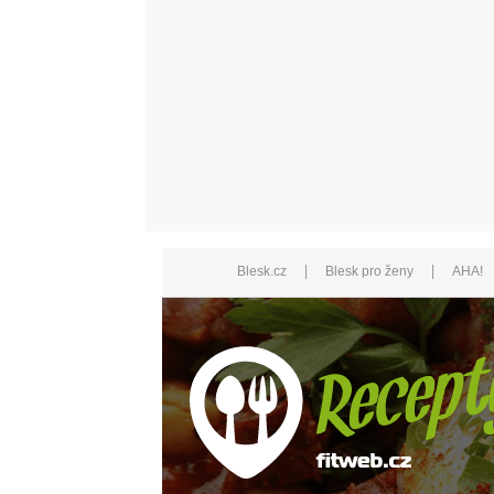
|
|
Blesk.cz
Blesk pro ženy
AHA!