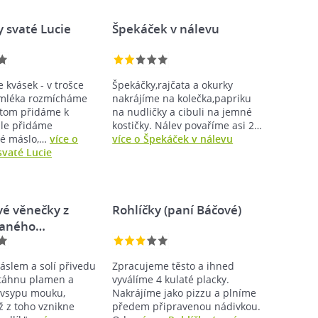
 svaté Lucie
Špekáček v nálevu
 kvásek - v trošce
Špekáčky,rajčata a okurky
 mléka rozmícháme
nakrájíme na kolečka,papriku
otom přidáme k
na nudličky a cibuli na jemné
le přidáme
kostičky. Nálev povaříme asi 2…
né máslo,…
více o
více o Špekáček v nálevu
svaté Lucie
vé věnečky z
Rohlíčky (paní Báčové)
vaného…
áslem a solí přivedu
Zpracujeme těsto a ihned
stáhnu plamen a
vyválíme 4 kulaté placky.
 vsypu mouku,
Nakrájíme jako pizzu a plníme
 z toho vznikne
předem připravenou nádivkou.