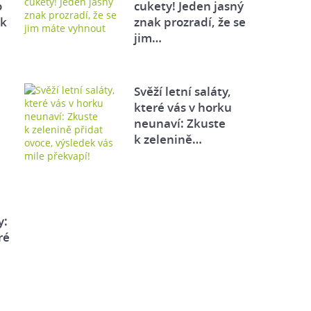
o
cukety! Jeden jasný
ek
znak prozradí, že se
jim…
Svěží letní saláty,
které vás v horku
neunaví: Zkuste
k zelenině…
y:
ré