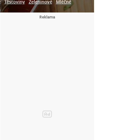
e
Těstoviny
Zeleninové
Mléčné