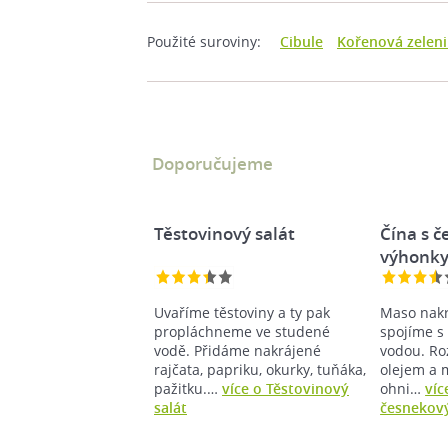
Použité suroviny:
Cibule
Kořenová zelen
Doporučujeme
Těstovinový salát
Čína s 
výhonk
Uvaříme těstoviny a ty pak
Maso nakr
propláchneme ve studené
spojíme s
vodě. Přidáme nakrájené
vodou. Ro
rajčata, papriku, okurky, tuňáka,
olejem a
pažitku.…
více o Těstovinový
ohni…
víc
salát
česnekov