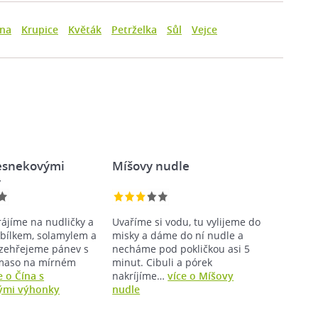
ina
Krupice
Květák
Petrželka
Sůl
Vejce
česnekovými
Míšovy nudle
y
ájíme na nudličky a
Uvaříme si vodu, tu vylijeme do
 bílkem, solamylem a
misky a dáme do ní nudle a
zehřejeme pánev s
necháme pod pokličkou asi 5
 maso na mírném
minut. Cibuli a pórek
e o Čína s
nakríjíme…
více o Míšovy
ými výhonky
nudle