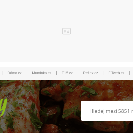
|
|
|
|
|
|
Dáma.cz
Maminka.cz
E15.cz
Reflex.cz
FITweb.cz