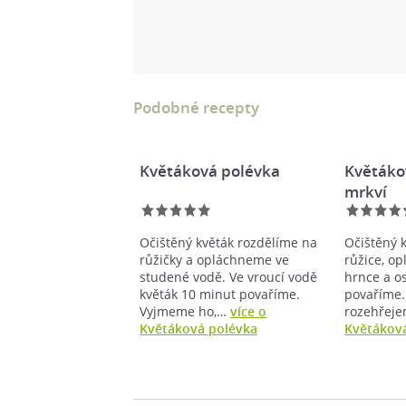
Podobné recepty
Květáková polévka
Květáko
mrkví
Očištěný květák rozdělíme na
Očištěný 
růžičky a opláchneme ve
růžice, o
studené vodě. Ve vroucí vodě
hrnce a o
květák 10 minut povaříme.
povaříme.
Vyjmeme ho,…
více o
rozehřej
Květáková polévka
Květáková