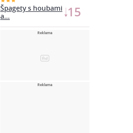
Špagety s houbami
13
a…