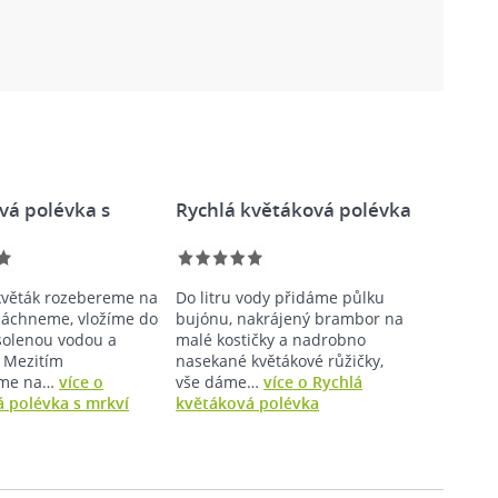
vá polévka s
Rychlá květáková polévka
květák rozebereme na
Do litru vody přidáme půlku
pláchneme, vložíme do
bujónu, nakrájený brambor na
solenou vodou a
malé kostičky a nadrobno
 Mezitím
nasekané květákové růžičky,
eme na…
více o
vše dáme…
více o Rychlá
 polévka s mrkví
květáková polévka