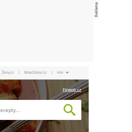
|
|
Ženy.cz
MojeZdraví.cz
více
Fitweb.cz