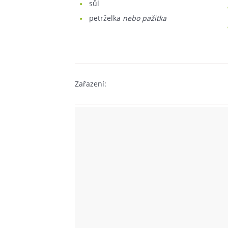
sůl
petrželka
nebo pažitka
Zařazení: