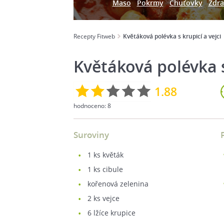
Maso
Pokrmy
Chuťovky
Zdra
Recepty Fitweb
Květáková polévka s krupicí a vejci
Květáková polévka s
1.88
hodnoceno:
8
Suroviny
1
ks květák
1
ks cibule
kořenová zelenina
2
ks vejce
6
lžíce krupice