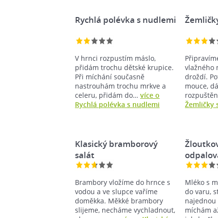
Rychlá polévka s nudlemi
Žemličky
V hrnci rozpustím máslo,
Připravíme
přidám trochu dětské krupice.
vlažného
Při míchání současně
droždí. P
nastrouhám trochu mrkve a
mouce, dá
celeru, přidám do…
více o
rozpuště
Rychlá polévka s nudlemi
Žemličky 
Klasický bramborový
Žloutko
salát
odpalo
Brambory vložíme do hrnce s
Mléko s m
vodou a ve slupce vaříme
do varu, 
doměkka. Měkké brambory
najednou
slijeme, necháme vychladnout,
míchám až