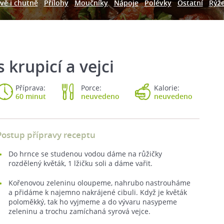
vě i chutně
Přílohy
Moučníky
Nápoje
Polévky
Ostatní
Rýž
 krupicí a vejci
Příprava:
Porce:
Kalorie:
60 minut
neuvedeno
neuvedeno
Postup přípravy receptu
Do hrnce se studenou vodou dáme na růžičky
rozdělený květák, 1 lžičku soli a dáme vařit.
Kořenovou zeleninu oloupeme, nahrubo nastrouháme
a přidáme k najemno nakrájené cibuli. Když je květák
poloměkký, tak ho vyjmeme a do vývaru nasypeme
zeleninu a trochu zamíchaná syrová vejce.