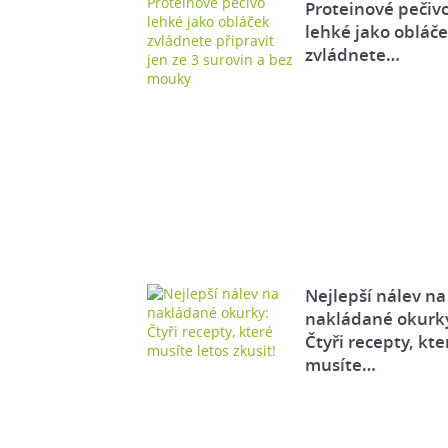
Proteinové pečiv
lehké jako obláč
zvládnete…
Nejlepší nálev na
nakládané okurk
Čtyři recepty, kte
musíte…