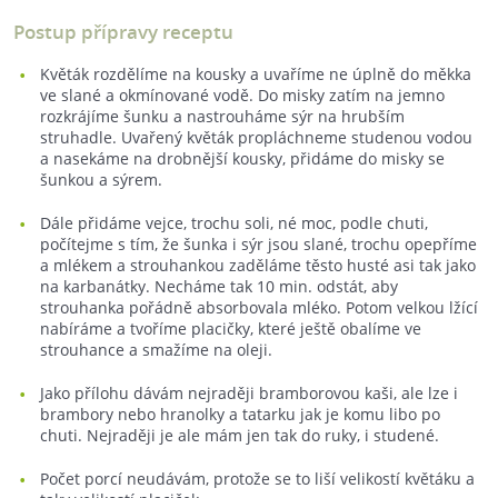
Postup přípravy receptu
Květák rozdělíme na kousky a uvaříme ne úplně do měkka
ve slané a okmínované vodě. Do misky zatím na jemno
rozkrájíme šunku a nastrouháme sýr na hrubším
struhadle. Uvařený květák propláchneme studenou vodou
a nasekáme na drobnější kousky, přidáme do misky se
šunkou a sýrem.
Dále přidáme vejce, trochu soli, né moc, podle chuti,
počítejme s tím, že šunka i sýr jsou slané, trochu opepříme
a mlékem a strouhankou zaděláme těsto husté asi tak jako
na karbanátky. Necháme tak 10 min. odstát, aby
strouhanka pořádně absorbovala mléko. Potom velkou lžící
nabíráme a tvoříme placičky, které ještě obalíme ve
strouhance a smažíme na oleji.
Jako přílohu dávám nejraději bramborovou kaši, ale lze i
brambory nebo hranolky a tatarku jak je komu libo po
chuti. Nejraději je ale mám jen tak do ruky, i studené.
Počet porcí neudávám, protože se to liší velikostí květáku a