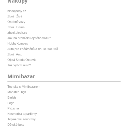
Nákupy
hledejceny.cz
Zboží Živě
Osobní vozy
Zboží Dáma
zbozi.blesk.cz
Jak na prohlídku ojetého vozu?
HobbyKompas
Auto pro začátečníka do 100 000 Kč
Zboží Auto
Ojetá Škoda Octavia
Jak vybrat auto?
Mimibazar
Testujte s Mimibazarem
Monster High
Barbie
Lego
Pyžama
Kosmetika a parfémy
Teplákové soupravy
Dětské boty