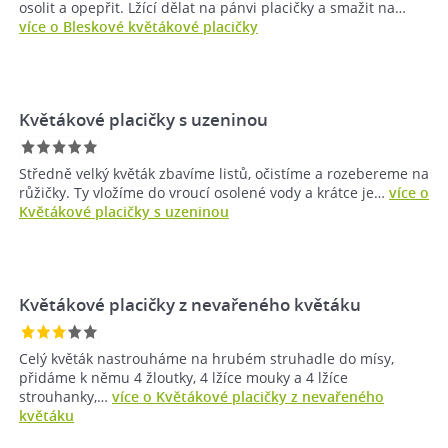
osolit a opepřit. Lžící dělat na pánvi placičky a smažit na…
více o Bleskové květákové placičky
Květákové placičky s uzeninou
Středně velký květák zbavíme listů, očistíme a rozebereme na
růžičky. Ty vložíme do vroucí osolené vody a krátce je…
více o
Květákové placičky s uzeninou
Květákové placičky z nevařeného květáku
Celý květák nastrouháme na hrubém struhadle do mísy,
přidáme k němu 4 žloutky, 4 lžíce mouky a 4 lžíce
strouhanky,…
více o Květákové placičky z nevařeného
květáku