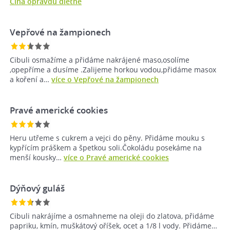
Čína opravdu dietně
Vepřové na žampionech
Cibuli osmažíme a přidáme nakrájené maso,osolíme
,opepříme a dusíme .Zalijeme horkou vodou,přidáme masox
a koření a…
více o Vepřové na žampionech
Pravé americké cookies
Heru utřeme s cukrem a vejci do pěny. Přidáme mouku s
kypřícím práškem a špetkou soli.Čokoládu posekáme na
menší kousky…
více o Pravé americké cookies
Dýňový guláš
Cibuli nakrájíme a osmahneme na oleji do zlatova, přidáme
papriku, kmín, muškátový oříšek, ocet a 1/8 l vody. Přidáme…