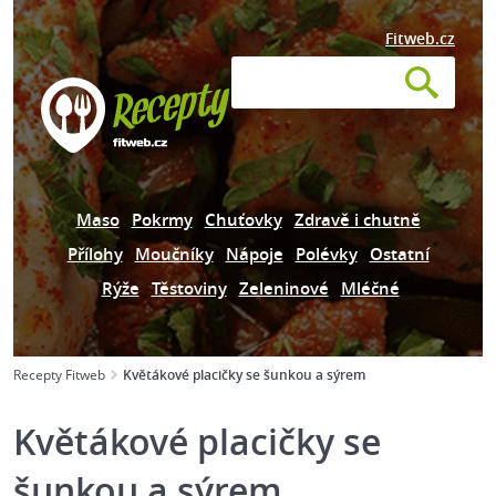
Fitweb.cz
Maso
Pokrmy
Chuťovky
Zdravě i chutně
Přílohy
Moučníky
Nápoje
Polévky
Ostatní
Rýže
Těstoviny
Zeleninové
Mléčné
Recepty Fitweb
Květákové placičky se šunkou a sýrem
Květákové placičky se
šunkou a sýrem