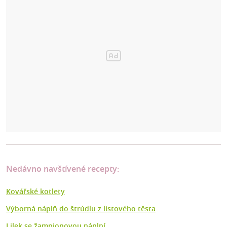
Nedávno navštívené recepty:
Kovářské kotlety
Výborná náplň do štrúdlu z listového těsta
Lilek se žampionovou náplní