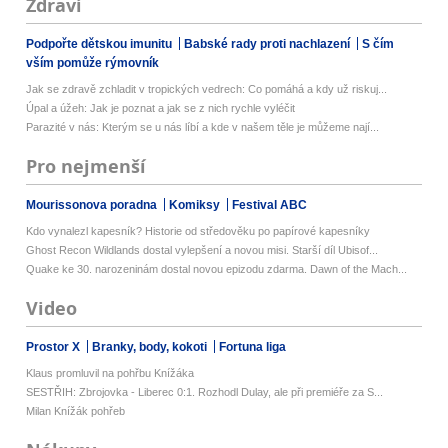
Zdraví
Podpořte dětskou imunitu
Babské rady proti nachlazení
S čím
vším pomůže rýmovník
Jak se zdravě zchladit v tropických vedrech: Co pomáhá a kdy už riskuj...
Úpal a úžeh: Jak je poznat a jak se z nich rychle vyléčit
Parazité v nás: Kterým se u nás líbí a kde v našem těle je můžeme nají...
Pro nejmenší
Mourissonova poradna
Komiksy
Festival ABC
Kdo vynalezl kapesník? Historie od středověku po papírové kapesníky
Ghost Recon Wildlands dostal vylepšení a novou misi. Starší díl Ubisof...
Quake ke 30. narozeninám dostal novou epizodu zdarma. Dawn of the Mach...
Video
Prostor X
Branky, body, kokoti
Fortuna liga
Klaus promluvil na pohřbu Knížáka
SESTŘIH: Zbrojovka - Liberec 0:1. Rozhodl Dulay, ale při premiéře za S...
Milan Knížák pohřeb