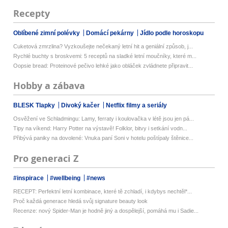
Recepty
Oblíbené zimní polévky
Domácí pekárny
Jídlo podle horoskopu
Cuketová zmrzlina? Vyzkoušejte nečekaný letní hit a geniální způsob, j...
Rychlé buchty s broskvemi: 5 receptů na sladké letní moučníky, které m...
Oopsie bread: Proteinové pečivo lehké jako obláček zvládnete připravit...
Hobby a zábava
BLESK Tlapky
Divoký kačer
Netflix filmy a seriály
Osvěžení ve Schladmingu: Lamy, ferraty i koulovačka v létě jsou jen pá...
Tipy na víkend: Harry Potter na výstavě! Folklor, bitvy i setkání vodn...
Přibývá paniky na dovolené: Vnuka paní Soni v hotelu poštípaly štěnice...
Pro generaci Z
#inspirace
#wellbeing
#news
RECEPT: Perfektní letní kombinace, které tě zchladí, i kdybys nechtěl*...
Proč každá generace hledá svůj signature beauty look
Recenze: nový Spider-Man je hodně jiný a dospělejší, pomáhá mu i Sadie...