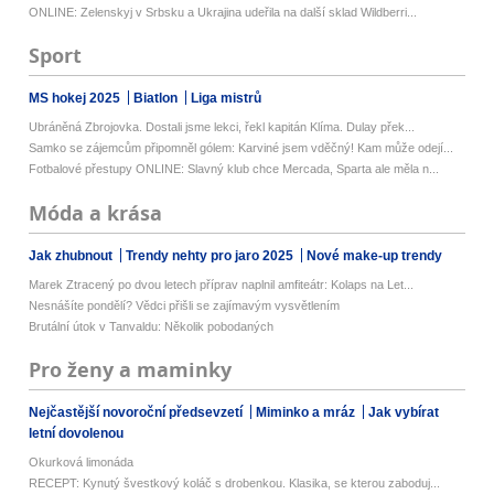
ONLINE: Zelenskyj v Srbsku a Ukrajina udeřila na další sklad Wildberri...
Sport
MS hokej 2025
Biatlon
Liga mistrů
Ubráněná Zbrojovka. Dostali jsme lekci, řekl kapitán Klíma. Dulay přek...
Samko se zájemcům připomněl gólem: Karviné jsem vděčný! Kam může odejí...
Fotbalové přestupy ONLINE: Slavný klub chce Mercada, Sparta ale měla n...
Móda a krása
Jak zhubnout
Trendy nehty pro jaro 2025
Nové make-up trendy
Marek Ztracený po dvou letech příprav naplnil amfiteátr: Kolaps na Let...
Nesnášíte pondělí? Vědci přišli se zajímavým vysvětlením
Brutální útok v Tanvaldu: Několik pobodaných
Pro ženy a maminky
Nejčastější novoroční předsevzetí
Miminko a mráz
Jak vybírat
letní dovolenou
Okurková limonáda
RECEPT: Kynutý švestkový koláč s drobenkou. Klasika, se kterou zaboduj...