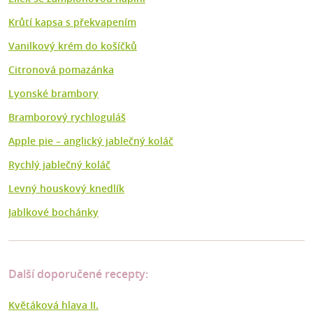
Krůtí kapsa s překvapením
Vanilkový krém do košíčků
Citronová pomazánka
Lyonské brambory
Bramborový rychloguláš
Apple pie – anglický jablečný koláč
Rychlý jablečný koláč
Levný houskový knedlík
Jablkové bochánky
Další doporučené recepty:
Květáková hlava II.