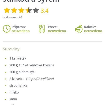
3.4
hodnoceno:
20
Příprava:
Porce:
Kalorie:
neuvedeno
neuvedeno
neuvedeno
Suroviny
1
ks květák
200
g šunka
Vepřová krájená
200
g eidam sýr
2
ks vejce
1-2 podle velikosti
strouhanka
mléko
kmín