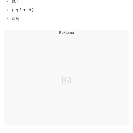
sůl
pepř mletý
olej