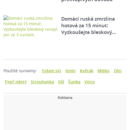
Domácí ruská zmrzlina
hotová za 15 minut:
Vyzkoušejte bleskový…
Použité suroviny:
Eidam sýr
Kmín
Květák
Mléko
Olej
Pepř mletý
Strouhanka
Sůl
Šunka
Vejce