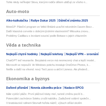
Tohle nikdy neříkejte! Slova, kterými rodiče dětem ubližují ze všeho n...
Auto-moto
Alko-kalkulačka
Rallye Dakar 2025
Dálniční známka 2025
MotoGP: Páteční program ve Velké Británii uzavřel rekordním časem Bezz...
Další klasická corvette s dobrými jízdními vlastnostmi? Mitsuoka znovu...
Problémy Cadillacu s brzdami souvisí podle Bottase s jejich chlazením
Věda a technika
Nejlepší chytré hodinky
Nejlepší telefony
Nejlepší VPN – srovnání
ChatGPT teď neunavíte. Bezplatná verze má neomezený chat a lepší model...
Microsoft se nepoučil. Ve Windows potichu instaluje OneDrive Photos, k...
Netflix a další na víkend: nový Ted Lasso a akční Lioness. Ale předevš...
Ekonomika a byznys
Daňové přiznání
Novela zákoníku práce
Nadace EPCG
Itálie vyklízí pláže. První plážové kluby mizí, turisté změnu pocítí b...
Potenciální zachránce Soleku zrušil nabídku. Zadlužené solární společn...
V bratislavské rafinerii Slovnaft hořela nádrž, výbuch otřásl okolím