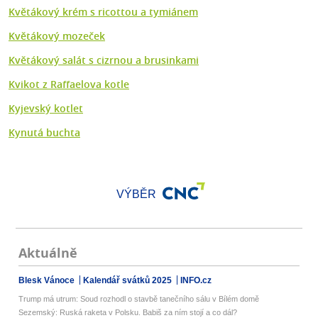
Květákový krém s ricottou a tymiánem
Květákový mozeček
Květákový salát s cizrnou a brusinkami
Kvikot z Raffaelova kotle
Kyjevský kotlet
Kynutá buchta
VÝBĚR
Aktuálně
Blesk Vánoce
Kalendář svátků 2025
INFO.cz
Trump má utrum: Soud rozhodl o stavbě tanečního sálu v Bílém domě
Sezemský: Ruská raketa v Polsku. Babiš za ním stojí a co dál?