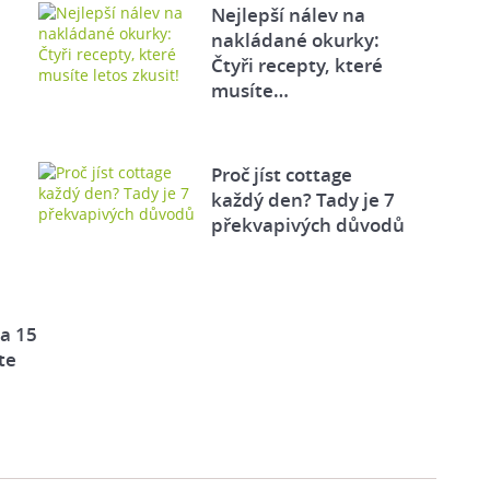
Nejlepší nálev na
nakládané okurky:
Čtyři recepty, které
musíte…
Proč jíst cottage
každý den? Tady je 7
překvapivých důvodů
za 15
te