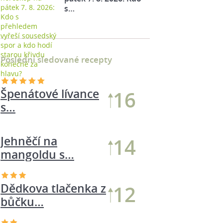
s…
Poslední sledované recepty
Špenátové lívance
16
s…
Jehněčí na
14
mangoldu s…
Dědkova tlačenka z
12
bůčku…