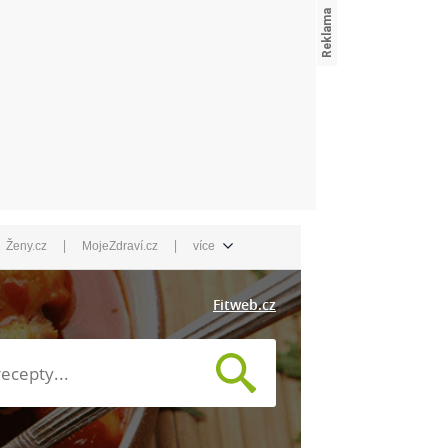
|
|
Ženy.cz
MojeZdraví.cz
více
Fitweb.cz