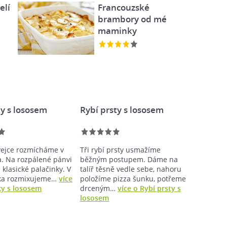
elí
Francouzské
brambory od mé
maminky
y s lososem
Rybí prsty s lososem
ejce rozmícháme v
Tři rybí prsty usmažíme
a. Na rozpálené pánvi
běžným postupem. Dáme na
klasické palačinky. V
talíř těsně vedle sebe, nahoru
éka rozmixujeme…
více
položíme pizza šunku, potřeme
ky s lososem
drceným…
více o Rybí prsty s
lososem