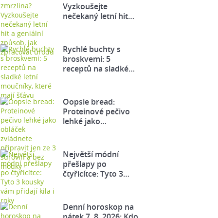
Vyzkoušejte
nečekaný letní hit…
Rychlé buchty s
broskvemi: 5
receptů na sladké…
Oopsie bread:
Proteinové pečivo
lehké jako…
Největší módní
přešlapy po
čtyřicítce: Tyto 3…
Denní horoskop na
pátek 7. 8. 2026: Kdo