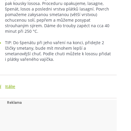
pak kousky lososa. Proceduru opakujeme, lasagne,
špenát, losos a posledni vrstva plátků lasagní. Povrch
pomažeme zakysanou smetanou (větší vrstvou)
ochucenou solí, pepřem a můžeme posypat
strouhaným sýrem. Dáme do trouby zapéct na cca 40
minut při 250 °C.
TIP: Do špenátu při jeho vaření na konci, přidejte 2
lžičky smetany, bude mít mnohem lepší a
smetanovější chuť. Podle chuti můžete k lososu přidat
i plátky vařeného vajíčka.
í
Itálie