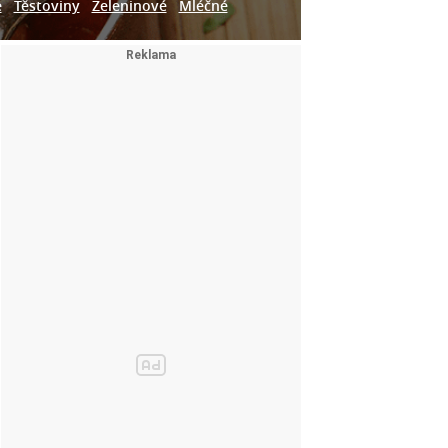
e
Těstoviny
Zeleninové
Mléčné