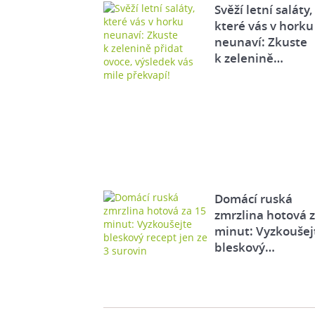
Svěží letní saláty,
které vás v horku
neunaví: Zkuste
k zelenině…
Domácí ruská
zmrzlina hotová 
minut: Vyzkoušej
bleskový…