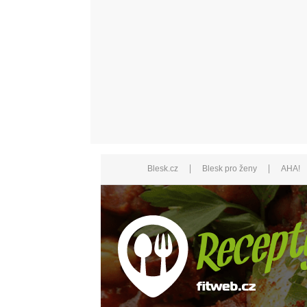
|
|
Blesk.cz
Blesk pro ženy
AHA!