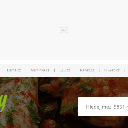
|
|
|
|
|
|
Dáma.cz
Maminka.cz
E15.cz
Reflex.cz
FITweb.cz