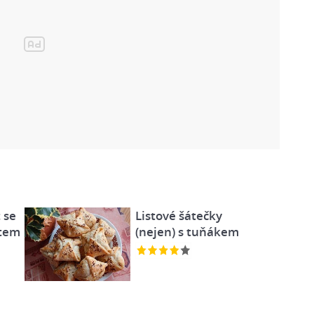
 se
Listové šátečky
átem
(nejen) s tuňákem