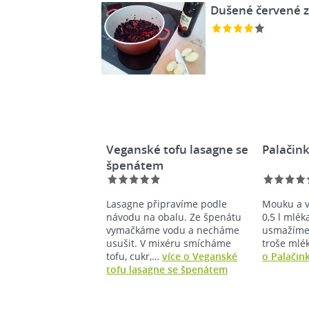
Dušené červené z
Veganské tofu lasagne se
Palačink
špenátem
Lasagne připravíme podle
Mouku a v
návodu na obalu. Ze špenátu
0,5 l mlék
vymačkáme vodu a necháme
usmažíme 
usušit. V mixéru smícháme
troše ml
tofu, cukr,…
více o Veganské
o Palačin
tofu lasagne se špenátem