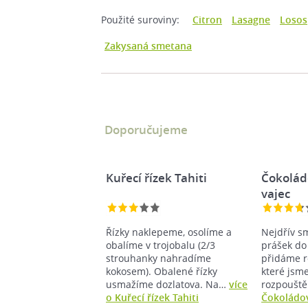
Použité suroviny:
Citron
Lasagne
Losos
Zakysaná smetana
Doporučujeme
Kuřecí řízek Tahiti
Čokolád
vajec
Řízky naklepeme, osolíme a
Nejdřív s
obalíme v trojobalu (2/3
prášek do
strouhanky nahradíme
přidáme r
kokosem). Obalené řízky
které jsme
usmažíme dozlatova. Na…
více
rozpoušt
o Kuřecí řízek Tahiti
Čokoládov