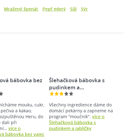
Mražený špenát
Pepř mletý
Sůl
Sýr
ová bábovka bez
Šlehačková bábovka s
pudinkem a…
mícháme mouku, cukr,
Všechny ingredience dáme do
 pečiva a kakao,
domácí pekárny a zapneme na
ozpuštěnou Heru, do
program "moučník".
více o
 dali při
Šlehačková bábovka s
ění…
více o
pudinkem a jablíčky
á bábovka bez vajec