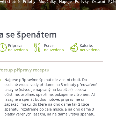
vě i chutně
Přílohy
Moučníky
Nápoje
Polévky
Ostatní
Rýž
 a se špenátem
Příprava:
Porce:
Kalorie:
neuvedeno
neuvedeno
neuvedeno
Postup přípravy receptu
Najprve připravíme špenát dle vlastní chuti. Do
osolené vroucí vody přidáme na 3 minuty předvařené
lasagne (návod je napsaný na krabičce). Lososa
očistíme, osolíme, opepříme, pokapeme citronem. Až
lasagne a špenát budou hotové, připravíme si
zapékací misku, do které na dno dáme tak 2 lžíce
špenátu, rozetřeme po celé misce, a na dno dáme 3
plátky vařených lasagní, na ně dáme vrstvu špenátu,