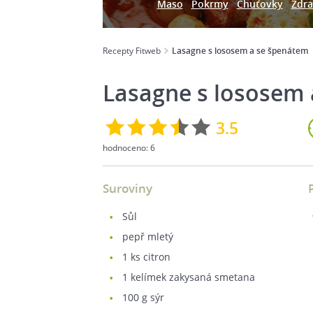
Maso
Pokrmy
Chuťovky
Zdra
Recepty Fitweb
Lasagne s lososem a se špenátem
Lasagne s lososem
3.5
hodnoceno:
6
Suroviny
sůl
pepř mletý
1
ks citron
1
kelímek zakysaná smetana
100
g sýr