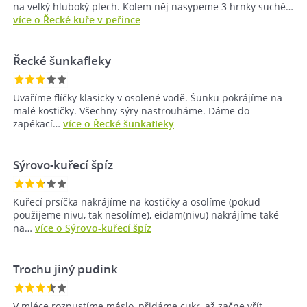
na velký hluboký plech. Kolem něj nasypeme 3 hrnky suché…
více o Řecké kuře v peřince
Řecké šunkafleky
Uvaříme flíčky klasicky v osolené vodě. Šunku pokrájíme na
malé kostičky. Všechny sýry nastrouháme. Dáme do
zapékací…
více o Řecké šunkafleky
Sýrovo-kuřecí špíz
Kuřecí prsíčka nakrájíme na kostičky a osolíme (pokud
použijeme nivu, tak nesolíme), eidam(nivu) nakrájíme také
na…
více o Sýrovo-kuřecí špíz
Trochu jiný pudink
V mléce rozpustíme máslo, přidáme cukr, až začne vřít,