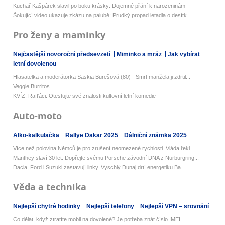
Kuchař Kašpárek slavil po boku krásky: Dojemné přání k narozeninám
Šokující video ukazuje zkázu na palubě: Prudký propad letadla o desítk...
Pro ženy a maminky
Nejčastější novoroční předsevzetí
Miminko a mráz
Jak vybírat
letní dovolenou
Hlasatelka a moderátorka Saskia Burešová (80) - Smrt manžela ji zdrtil...
Veggie Burritos
KVÍZ: Rafťáci. Otestujte své znalosti kultovní letní komedie
Auto-moto
Alko-kalkulačka
Rallye Dakar 2025
Dálniční známka 2025
Více než polovina Němců je pro zrušení neomezené rychlosti. Vláda řekl...
Manthey slaví 30 let: Dopřejte svému Porsche závodní DNA z Nürburgring...
Dacia, Ford i Suzuki zastavují linky. Vyschlý Dunaj drtí energetiku Ba...
Věda a technika
Nejlepší chytré hodinky
Nejlepší telefony
Nejlepší VPN – srovnání
Co dělat, když ztratíte mobil na dovolené? Je potřeba znát číslo IMEI ...