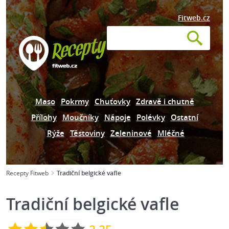
Fitweb.cz
Maso
Pokrmy
Chuťovky
Zdravě i chutně
Přílohy
Moučníky
Nápoje
Polévky
Ostatní
Rýže
Těstoviny
Zeleninové
Mléčné
Recepty Fitweb
Tradiční belgické vafle
Tradiční belgické vafle