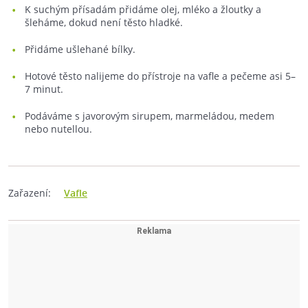
K suchým přísadám přidáme olej, mléko a žloutky a
šleháme, dokud není těsto hladké.
Přidáme ušlehané bílky.
Hotové těsto nalijeme do přístroje na vafle a pečeme asi 5–
7 minut.
Podáváme s javorovým sirupem, marmeládou, medem
nebo nutellou.
Zařazení:
Vafle