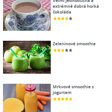
Velmi jednoduchá a
extrémně dobrá horká
čokoláda
Zeleninové smoothie
Mrkvové smoothie s
jogurtem