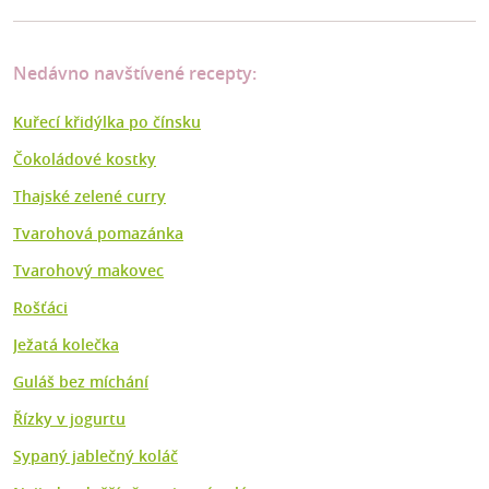
Nedávno navštívené recepty:
Kuřecí křidýlka po čínsku
Čokoládové kostky
Thajské zelené curry
Tvarohová pomazánka
Tvarohový makovec
Rošťáci
Ježatá kolečka
Guláš bez míchání
Řízky v jogurtu
Sypaný jablečný koláč