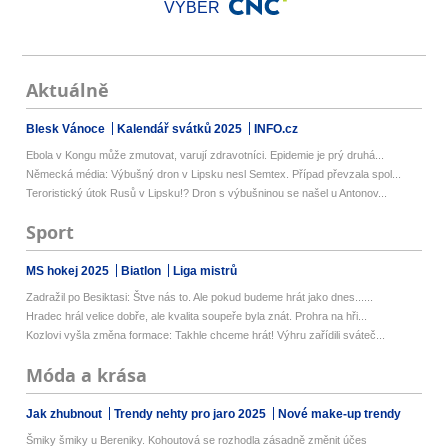
VÝBĚR
Aktuálně
Blesk Vánoce
Kalendář svátků 2025
INFO.cz
Ebola v Kongu může zmutovat, varují zdravotníci. Epidemie je prý druhá...
Německá média: Výbušný dron v Lipsku nesl Semtex. Případ převzala spol...
Teroristický útok Rusů v Lipsku!? Dron s výbušninou se našel u Antonov...
Sport
MS hokej 2025
Biatlon
Liga mistrů
Zadražil po Besiktasi: Štve nás to. Ale pokud budeme hrát jako dnes......
Hradec hrál velice dobře, ale kvalita soupeře byla znát. Prohra na hři...
Kozlovi vyšla změna formace: Takhle chceme hrát! Výhru zařídili sváteč...
Móda a krása
Jak zhubnout
Trendy nehty pro jaro 2025
Nové make-up trendy
Šmiky šmiky u Bereniky. Kohoutová se rozhodla zásadně změnit účes