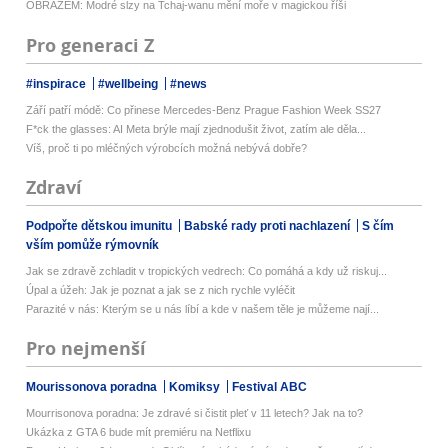
OBRAZEM: Modré slzy na Tchaj-wanu mění moře v magickou říši
Pro generaci Z
#inspirace
#wellbeing
#news
Září patří módě: Co přinese Mercedes-Benz Prague Fashion Week SS27
F*ck the glasses: AI Meta brýle mají zjednodušit život, zatím ale děla...
Víš, proč ti po mléčných výrobcích možná nebývá dobře?
Zdraví
Podpořte dětskou imunitu
Babské rady proti nachlazení
S čím
vším pomůže rýmovník
Jak se zdravě zchladit v tropických vedrech: Co pomáhá a kdy už riskuj...
Úpal a úžeh: Jak je poznat a jak se z nich rychle vyléčit
Parazité v nás: Kterým se u nás líbí a kde v našem těle je můžeme nají...
Pro nejmenší
Mourissonova poradna
Komiksy
Festival ABC
Mourrisonova poradna: Je zdravé si čistit pleť v 11 letech? Jak na to?
Ukázka z GTA 6 bude mít premiéru na Netflixu