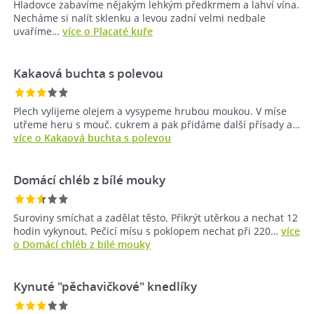
Hladovce zabavíme nějakým lehkým předkrmem a lahví vína.
Necháme si nalít sklenku a levou zadní velmi nedbale
uvaříme…
více o Placaté kuře
Kakaová buchta s polevou
Plech vylijeme olejem a vysypeme hrubou moukou. V míse
utřeme heru s mouč. cukrem a pak přidáme další přísady a…
více o Kakaová buchta s polevou
Domácí chléb z bílé mouky
Suroviny smíchat a zadělat těsto. Přikrýt utěrkou a nechat 12
hodin vykynout. Pečicí mísu s poklopem nechat při 220…
více
o Domácí chléb z bílé mouky
Kynuté "pěchavičkové" knedlíky