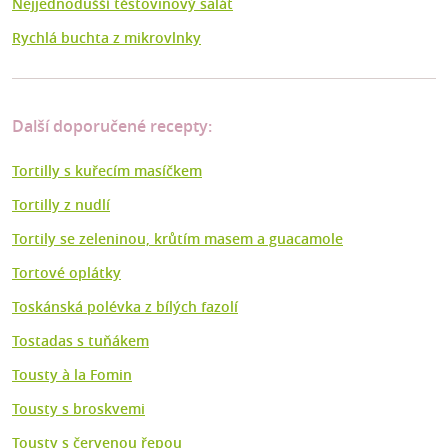
Nejjednodušší těstovinový salát
Rychlá buchta z mikrovlnky
Další doporučené recepty:
Tortilly s kuřecím masíčkem
Tortilly z nudlí
Tortily se zeleninou, krůtím masem a guacamole
Tortové oplátky
Toskánská polévka z bílých fazolí
Tostadas s tuňákem
Tousty à la Fomin
Tousty s broskvemi
Tousty s červenou řepou