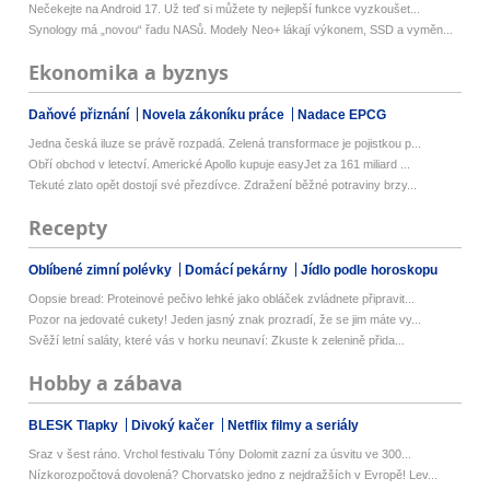
Nečekejte na Android 17. Už teď si můžete ty nejlepší funkce vyzkoušet...
Synology má „novou“ řadu NASů. Modely Neo+ lákají výkonem, SSD a vyměn...
Ekonomika a byznys
Daňové přiznání
Novela zákoníku práce
Nadace EPCG
Jedna česká iluze se právě rozpadá. Zelená transformace je pojistkou p...
Obří obchod v letectví. Americké Apollo kupuje easyJet za 161 miliard ...
Tekuté zlato opět dostojí své přezdívce. Zdražení běžné potraviny brzy...
Recepty
Oblíbené zimní polévky
Domácí pekárny
Jídlo podle horoskopu
Oopsie bread: Proteinové pečivo lehké jako obláček zvládnete připravit...
Pozor na jedovaté cukety! Jeden jasný znak prozradí, že se jim máte vy...
Svěží letní saláty, které vás v horku neunaví: Zkuste k zelenině přida...
Hobby a zábava
BLESK Tlapky
Divoký kačer
Netflix filmy a seriály
Sraz v šest ráno. Vrchol festivalu Tóny Dolomit zazní za úsvitu ve 300...
Nízkorozpočtová dovolená? Chorvatsko jedno z nejdražších v Evropě! Lev...