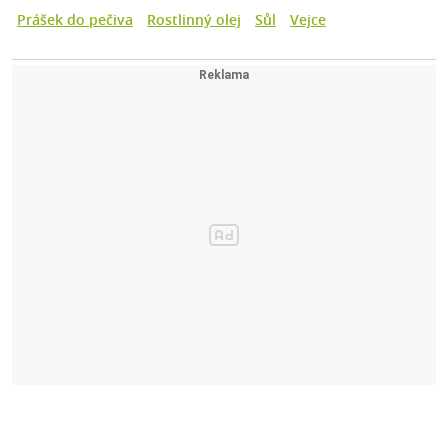
Prášek do pečiva
Rostlinný olej
Sůl
Vejce