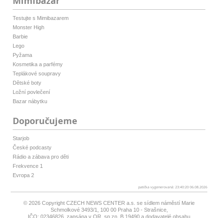
Mimibazar
Testujte s Mimibazarem
Monster High
Barbie
Lego
Pyžama
Kosmetika a parfémy
Teplákové soupravy
Dětské boty
Ložní povlečení
Bazar nábytku
Doporučujeme
Starjob
České podcasty
Rádio a zábava pro děti
Frekvence 1
Evropa 2
patička vygenerovaná: 23:40:20 06.08.2026
© 2026 Copyright
CZECH NEWS CENTER a.s.
se sídlem náměstí Marie
Schmolkové 3493/1, 100 00 Praha 10 - Strašnice,
IČO: 02346826, zapsána v OR, sp.zn. B 19490 a dodavatelé obsahu