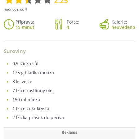
2.25
hodnoceno:
4
Příprava:
Porce:
Kalorie:
15 minut
4
neuvedeno
Suroviny
0,5
lžička sůl
175
g hladká mouka
3
ks vejce
7
lžíce rostlinný olej
150
ml mléko
1
lžíce cukr krystal
2
lžička prášek do pečiva