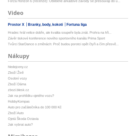
Forza Horizon 6 (recenze): Oblíbené arkádové závody se přesouvají do u...
Video
Prostor X
Branky, body, kokoti
Fortuna liga
Hradec hrál velice dobře, ale kvalita soupeře byla znát. Prohra na hři...
Závěr tiskové konference nového sportovního kanálu Prima Sport
Tvůrci StarDance o změnách: Proč budou porotci opět čtyři a čím přesvě...
Nákupy
hledejceny.cz
Zboží Živě
Osobní vozy
Zboží Dáma
zbozi.blesk.cz
Jak na prohlídku ojetého vozu?
HobbyKompas
Auto pro začátečníka do 100 000 Kč
Zboží Auto
Ojetá Škoda Octavia
Jak vybrat auto?