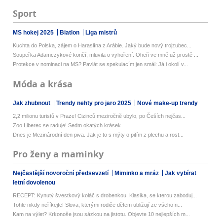
Sport
MS hokej 2025
Biatlon
Liga mistrů
Kuchta do Polska, zájem o Haraslína z Arábie. Jaký bude nový trojzubec...
Soupeřka Adamczykové končí, mluvila o vyhoření: Oheň ve mně už prostě ...
Protekce v nominaci na MS? Pavlát se spekulacím jen smál: Já i okolí v...
Móda a krása
Jak zhubnout
Trendy nehty pro jaro 2025
Nové make-up trendy
2,2 milionu turistů v Praze! Cizinců meziročně ubylo, po Češích nejčas...
Zoo Liberec se raduje! Sedm okatých krásek
Dnes je Mezinárodní den piva. Jak je to s mýty o pitím z plechu a rost...
Pro ženy a maminky
Nejčastější novoroční předsevzetí
Miminko a mráz
Jak vybírat
letní dovolenou
RECEPT: Kynutý švestkový koláč s drobenkou. Klasika, se kterou zaboduj...
Tohle nikdy neříkejte! Slova, kterými rodiče dětem ubližují ze všeho n...
Kam na výlet? Krkonoše jsou sázkou na jistotu. Objevte 10 nejlepších m...