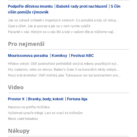
Podpořte dětskou imunitu
Babské rady proti nachlazení
S čím
vším pomůže rýmovník
Jak se zdravě zchladit v tropických vedrech: Co pomáhá a kdy už riskuj...
Úpal a úžeh: Jak je poznat a jak se z nich rychle vyléčit
Parazité v nás: Kterým se u nás líbí a kde v našem těle je můžeme nají...
Pro nejmenší
Mourissonova poradna
Komiksy
Festival ABC
Hřbitov velryb: Obří podmořské pohřebiště skrývá miliony pravěkých kyt...
Hry zadarmo, nebo se slevou: Baldur's Gate 3 na konzolích nikdy nebylo...
Nový král druhohor: Obří mořský plaz Tylosaurus rex byl postrachem oce...
Video
Prostor X
Branky, body, kokoti
Fortuna liga
Klausovi na pohřbu Knížáka
Vyšehrad uzavře trilogii. Lavi se vrací ke kořenům
Blesk zabil fotbalistu
Nákupy