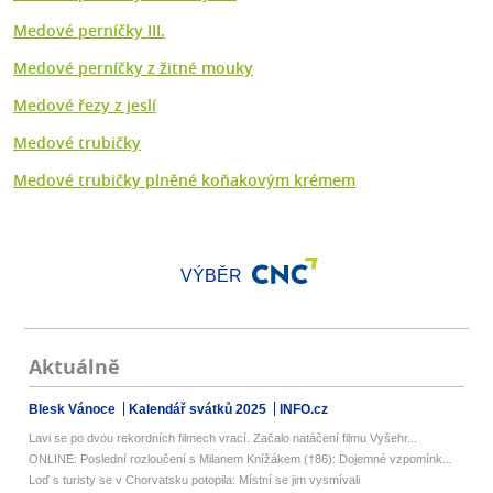
Medové perníčky III.
Medové perníčky z žitné mouky
Medové řezy z jeslí
Medové trubičky
Medové trubičky plněné koňakovým krémem
VÝBĚR
Aktuálně
Blesk Vánoce
Kalendář svátků 2025
INFO.cz
Lavi se po dvou rekordních filmech vrací. Začalo natáčení filmu Vyšehr...
ONLINE: Poslední rozloučení s Milanem Knížákem (†86): Dojemné vzpomínk...
Loď s turisty se v Chorvatsku potopila: Místní se jim vysmívali