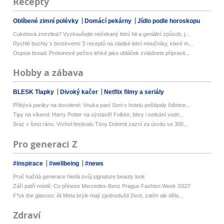
Recepty
Oblíbené zimní polévky
Domácí pekárny
Jídlo podle horoskopu
Cuketová zmrzlina? Vyzkoušejte nečekaný letní hit a geniální způsob, j...
Rychlé buchty s broskvemi: 5 receptů na sladké letní moučníky, které m...
Oopsie bread: Proteinové pečivo lehké jako obláček zvládnete připravit...
Hobby a zábava
BLESK Tlapky
Divoký kačer
Netflix filmy a seriály
Přibývá paniky na dovolené: Vnuka paní Soni v hotelu poštípaly štěnice...
Tipy na víkend: Harry Potter na výstavě! Folklor, bitvy i setkání vodn...
Sraz v šest ráno. Vrchol festivalu Tóny Dolomit zazní za úsvitu ve 300...
Pro generaci Z
#inspirace
#wellbeing
#news
Proč každá generace hledá svůj signature beauty look
Září patří módě: Co přinese Mercedes-Benz Prague Fashion Week SS27
F*ck the glasses: AI Meta brýle mají zjednodušit život, zatím ale děla...
Zdraví