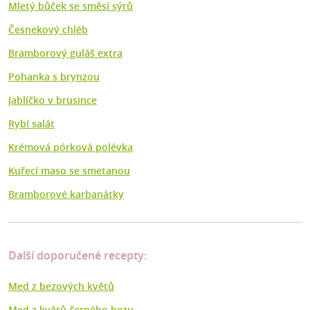
Mletý bůček se směsí sýrů
Česnekový chléb
Bramborový guláš extra
Pohanka s brynzou
Jablíčko v brusince
Rybí salát
Krémová pórková polévka
Kuřecí maso se smetanou
Bramborové karbanátky
Další doporučené recepty:
Med z bezových květů
Med z květů černého bezu