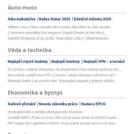
Auto-moto
Alko-kalkulačka
Rallye Dakar 2025
Dálniční známka 2025
Williams chce v Baku nasadit velké novinky. Alex Albon je však skeptic...
Z okruhové specialitky čirá elegance. Bugatti Destrier je třetí dílo d...
Největší škodovka už se vyrábí. Peaq sjíždí z linky v Mladé Boleslavi
Věda a technika
Nejlepší chytré hodinky
Nejlepší telefony
Nejlepší VPN – srovnání
Co nového v aplikaci WhatsApp. Ve skupinovém chatu můžete používat zmí...
Alza začala vyrábět herní PC s Linuxem. Lákají výkonem a dřevěnou skří...
Nintendo Switch 2 po prvním roce. Smysluplný upgrade s jediným důležit...
Ekonomika a byznys
Daňové přiznání
Novela zákoníku práce
Nadace EPCG
(Ne)tradiční léto z pohledu dluhopisového investora
Levnější MHD v Praze se vrací. Kdo má od srpna nárok na měsíční kupón ...
PPF spojila síly s globálním hráčem. Nový podnik povede provoz O2 aren...