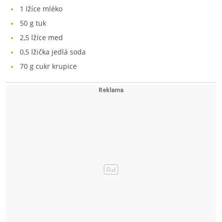
1
lžíce mléko
50
g tuk
2,5
lžíce med
0,5
lžička jedlá soda
70
g cukr krupice