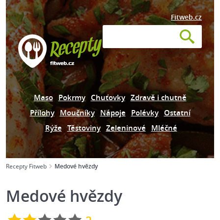
Fitweb.cz
Maso
Pokrmy
Chuťovky
Zdravě i chutně
Přílohy
Moučníky
Nápoje
Polévky
Ostatní
Rýže
Těstoviny
Zeleninové
Mléčné
Recepty Fitweb
Medové hvězdy
Medové hvězdy