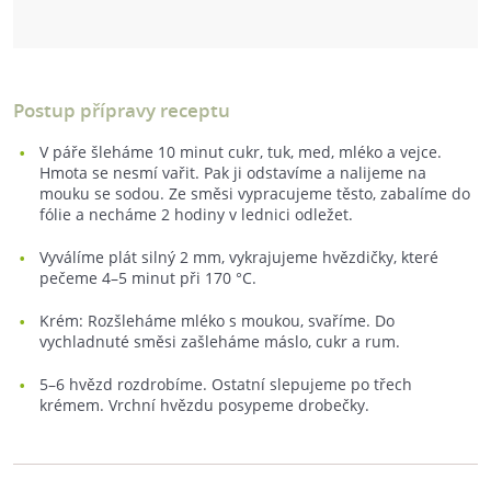
Postup přípravy receptu
V páře šleháme 10 minut cukr, tuk, med, mléko a vejce.
Hmota se nesmí vařit. Pak ji odstavíme a nalijeme na
mouku se sodou. Ze směsi vypracujeme těsto, zabalíme do
fólie a necháme 2 hodiny v lednici odležet.
Vyválíme plát silný 2 mm, vykrajujeme hvězdičky, které
pečeme 4–5 minut při 170 °C.
Krém: Rozšleháme mléko s moukou, svaříme. Do
vychladnuté směsi zašleháme máslo, cukr a rum.
5–6 hvězd rozdrobíme. Ostatní slepujeme po třech
krémem. Vrchní hvězdu posypeme drobečky.