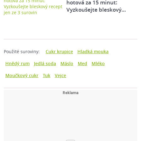
hotová za 15 minut:
Vyzkoušejte bleskový…
Použité suroviny:
Cukr krupice
Hladká mouka
Hnědý rum
Jedlá soda
Máslo
Med
Mléko
Moučkový cukr
Tuk
Vejce