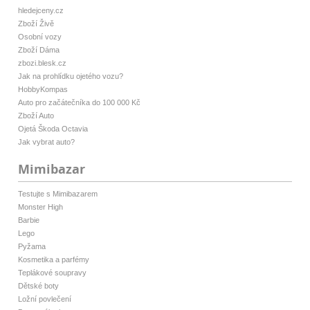
hledejceny.cz
Zboží Živě
Osobní vozy
Zboží Dáma
zbozi.blesk.cz
Jak na prohlídku ojetého vozu?
HobbyKompas
Auto pro začátečníka do 100 000 Kč
Zboží Auto
Ojetá Škoda Octavia
Jak vybrat auto?
Mimibazar
Testujte s Mimibazarem
Monster High
Barbie
Lego
Pyžama
Kosmetika a parfémy
Teplákové soupravy
Dětské boty
Ložní povlečení