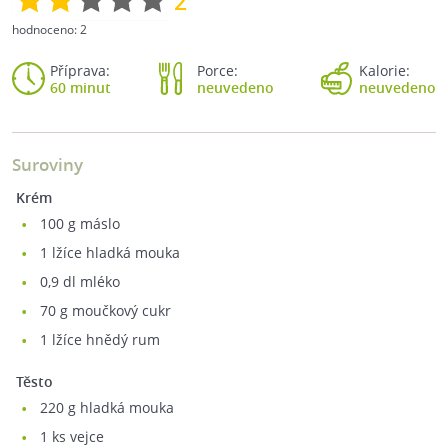
2
hodnoceno:
2
Příprava:
Porce:
Kalorie:
60 minut
neuvedeno
neuvedeno
Suroviny
Krém
100
g máslo
1
lžíce hladká mouka
0,9
dl mléko
70
g moučkový cukr
1
lžíce hnědý rum
Těsto
220
g hladká mouka
1
ks vejce