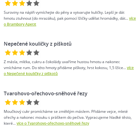
Suroviny na náplň vymíchejte do pěny a vytvarujte kuličky. Lepší je dát
hmotu ztuhnout (do mrazáku), pak pomocí lžičky udělat hromádky, dát...
více
o Brambory Apetit
Nepečené kouličky z piškotů
Z másla, mléka, cukru a čokolády uvaříme hustou hmotu a nakonec
vmícháme rum. Do této hmoty přidáme piškoty, hrst kokosu, 1,5 lžíce...
více
o Nepečené kouličky z piškotů
Tvarohovo-ořechovo-sněhové řezy
Moučkový cukr promícháme se změklým máslem. Přidáme vejce, mleté
ořechy a nakonec mouku s práškem do pečiva. Vypracujeme hladké těsto,
které...
více o Tvarohovo-ořechovo-sněhové řezy