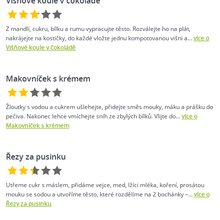
Višňové koule v čokoládě
Z mandlí, cukru, bílku a rumu vypracujte těsto. Rozválejte ho na plát,
nakrájejte na kostičky, do každé vložte jednu kompotovanou višni a...
více o
Višňové koule v čokoládě
Makovníček s krémem
Žloutky s vodou a cukrem ušlehejte, přidejte směs mouky, máku a prášku do
pečiva. Nakonec lehce vmíchejte sníh ze zbylých bílků. Vlijte do...
více o
Makovníček s krémem
Řezy za pusinku
Utřeme cukr s máslem, přidáme vejce, med, lžíci mléka, koření, prosátou
mouku se sodou a utvoříme těsto, které rozdělíme na 2 bochánky –...
více o
Řezy za pusinku