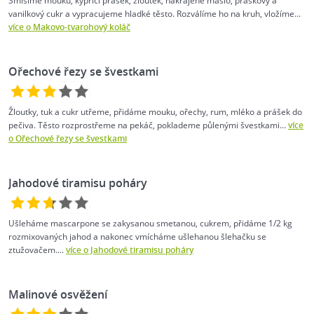
Smíšíme mouku, kypřící prášek, žloutek, nakrájené máslo, práškový a
vanilkový cukr a vypracujeme hladké těsto. Rozválíme ho na kruh, vložíme...
více o Makovo-tvarohový koláč
Ořechové řezy se švestkami
Žloutky, tuk a cukr utřeme, přidáme mouku, ořechy, rum, mléko a prášek do
pečiva. Těsto rozprostřeme na pekáč, poklademe půlenými švestkami...
více
o Ořechové řezy se švestkami
Jahodové tiramisu poháry
Ušleháme mascarpone se zakysanou smetanou, cukrem, přidáme 1/2 kg
rozmixovaných jahod a nakonec vmícháme ušlehanou šlehačku se
ztužovačem....
více o Jahodové tiramisu poháry
Malinové osvěžení