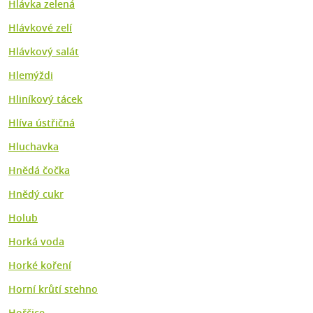
Hlávka zelená
Hlávkové zelí
Hlávkový salát
Hlemýždi
Hliníkový tácek
Hlíva ústřičná
Hluchavka
Hnědá čočka
Hnědý cukr
Holub
Horká voda
Horké koření
Horní krůtí stehno
Hořčice