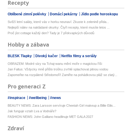
Recepty
Oblíbené zimní polévky
Domácí pekárny
Jídlo podle horoskopu
Svěží letní saláty, které vás v horku neunaví: Zkuste k zelenině přida...
Nejlepší nálev na nakládané okurky: Čtyři recepty, které musíte letos ...
Proč jíst cottage každý den? Tady je 7 překvapivých důvodů
Hobby a zábava
BLESK Tlapky
Divoký kačer
Netflix filmy a seriály
OBRAZEM: Modré slzy na Tchaj-wanu mění moře v magickou říši
Jan Faltus: Vždycky mně přišlo trošku zvrhlé splachovat pitnou vodou
Zapomeňte na rozpálené Středomoří! Zamiřte na pohádkovou pláž se zlatý...
Pro generaci Z
#inspirace
#wellbeing
#news
BEAUTY NEWS: Zara Larsson servíruje Cheetah Girl makeup a Billie Eilis...
Jak funguje vztah Lva a Vodnáře?
FASHION NEWS: John Galliano headlinuje MET GALA 2027
Zdraví