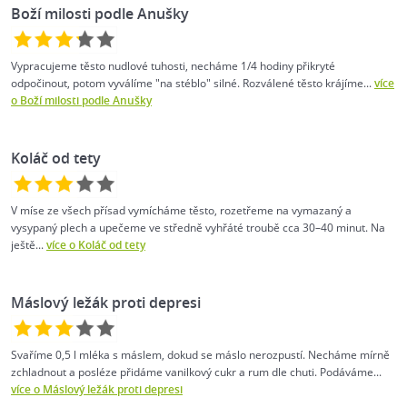
Boží milosti podle Anušky
Vypracujeme těsto nudlové tuhosti, necháme 1/4 hodiny přikryté
odpočinout, potom vyválíme "na stéblo" silné. Rozválené těsto krájíme...
více
o Boží milosti podle Anušky
Koláč od tety
V míse ze všech přísad vymícháme těsto, rozetřeme na vymazaný a
vysypaný plech a upečeme ve středně vyhřáté troubě cca 30–40 minut. Na
ještě...
více o Koláč od tety
Máslový ležák proti depresi
Svaříme 0,5 l mléka s máslem, dokud se máslo nerozpustí. Necháme mírně
zchladnout a posléze přidáme vanilkový cukr a rum dle chuti. Podáváme...
více o Máslový ležák proti depresi