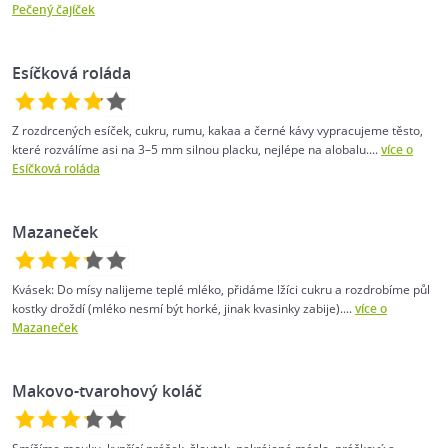
Pečený čajíček
Esíčková roláda
Z rozdrcených esíček, cukru, rumu, kakaa a černé kávy vypracujeme těsto,
které rozválíme asi na 3–5 mm silnou placku, nejlépe na alobalu....
více o
Esíčková roláda
Mazaneček
Kvásek: Do mísy nalijeme teplé mléko, přidáme lžíci cukru a rozdrobíme půl
kostky droždí (mléko nesmí být horké, jinak kvasinky zabije)....
více o
Mazaneček
Makovo-tvarohový koláč