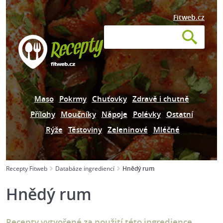
Fitweb.cz
Maso
Pokrmy
Chuťovky
Zdravě i chutně
Přílohy
Moučníky
Nápoje
Polévky
Ostatní
Rýže
Těstoviny
Zeleninové
Mléčné
Recepty Fitweb
Databáze ingrediencí
Hnědý rum
Hnědý rum
Recepty vytvořené za použití této ingredience