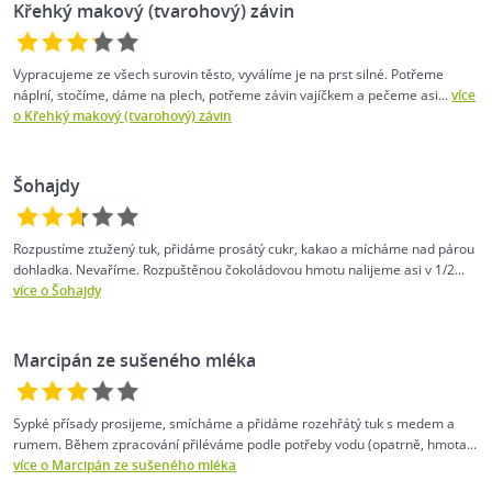
Křehký makový (tvarohový) závin
Vypracujeme ze všech surovin těsto, vyválíme je na prst silné. Potřeme
náplní, stočíme, dáme na plech, potřeme závin vajíčkem a pečeme asi...
více
o Křehký makový (tvarohový) závin
Šohajdy
Rozpustíme ztužený tuk, přidáme prosátý cukr, kakao a mícháme nad párou
dohladka. Nevaříme. Rozpuštěnou čokoládovou hmotu nalijeme asi v 1/2...
více o Šohajdy
Marcipán ze sušeného mléka
Sypké přísady prosijeme, smícháme a přidáme rozehřátý tuk s medem a
rumem. Během zpracování přiléváme podle potřeby vodu (opatrně, hmota...
více o Marcipán ze sušeného mléka