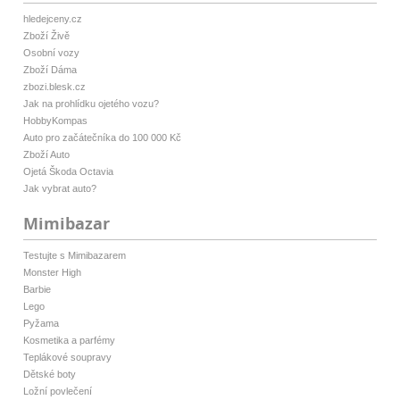
hledejceny.cz
Zboží Živě
Osobní vozy
Zboží Dáma
zbozi.blesk.cz
Jak na prohlídku ojetého vozu?
HobbyKompas
Auto pro začátečníka do 100 000 Kč
Zboží Auto
Ojetá Škoda Octavia
Jak vybrat auto?
Mimibazar
Testujte s Mimibazarem
Monster High
Barbie
Lego
Pyžama
Kosmetika a parfémy
Teplákové soupravy
Dětské boty
Ložní povlečení