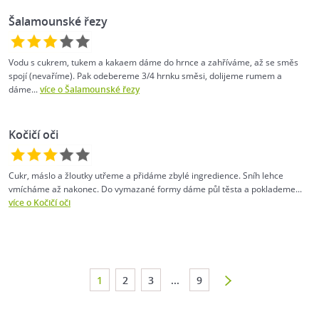
Šalamounské řezy
Vodu s cukrem, tukem a kakaem dáme do hrnce a zahříváme, až se směs
spojí (nevaříme). Pak odebereme 3/4 hrnku směsi, dolijeme rumem a
dáme...
více o Šalamounské řezy
Kočičí oči
Cukr, máslo a žloutky utřeme a přidáme zbylé ingredience. Sníh lehce
vmícháme až nakonec. Do vymazané formy dáme půl těsta a poklademe...
více o Kočičí oči
1
2
3
...
9