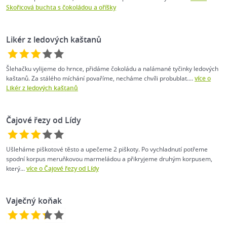
Skořicová buchta s čokoládou a oříšky
Likér z ledových kaštanů
Šlehačku vylijeme do hrnce, přidáme čokoládu a nalámané tyčinky ledových
kaštanů. Za stálého míchání povaříme, necháme chvíli probublat....
více o
Likér z ledových kaštanů
Čajové řezy od Lídy
Ušleháme piškotové těsto a upečeme 2 piškoty. Po vychladnutí potřeme
spodní korpus meruňkovou marmeládou a přikryjeme druhým korpusem,
který...
více o Čajové řezy od Lídy
Vaječný koňak