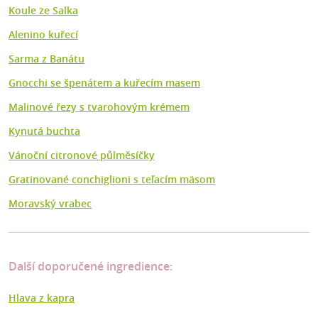
Koule ze Salka
Alenino kuřecí
Sarma z Banátu
Gnocchi se špenátem a kuřecím masem
Malinové řezy s tvarohovým krémem
Kynutá buchta
Vánoční citronové půlměsíčky
Gratinované conchiglioni s teľacím mäsom
Moravský vrabec
Další doporučené ingredience:
Hlava z kapra