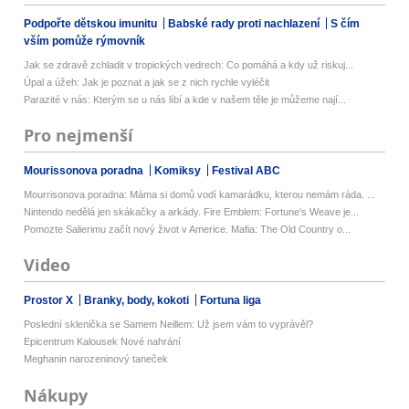
Podpořte dětskou imunitu
Babské rady proti nachlazení
S čím
vším pomůže rýmovník
Jak se zdravě zchladit v tropických vedrech: Co pomáhá a kdy už riskuj...
Úpal a úžeh: Jak je poznat a jak se z nich rychle vyléčit
Parazité v nás: Kterým se u nás líbí a kde v našem těle je můžeme nají...
Pro nejmenší
Mourissonova poradna
Komiksy
Festival ABC
Mourrisonova poradna: Máma si domů vodí kamarádku, kterou nemám ráda. ...
Nintendo nedělá jen skákačky a arkády. Fire Emblem: Fortune's Weave je...
Pomozte Salierimu začít nový život v Americe. Mafia: The Old Country o...
Video
Prostor X
Branky, body, kokoti
Fortuna liga
Poslední sklenička se Samem Neillem: Už jsem vám to vyprávěl?
Epicentrum Kalousek Nové nahrání
Meghanin narozeninový taneček
Nákupy