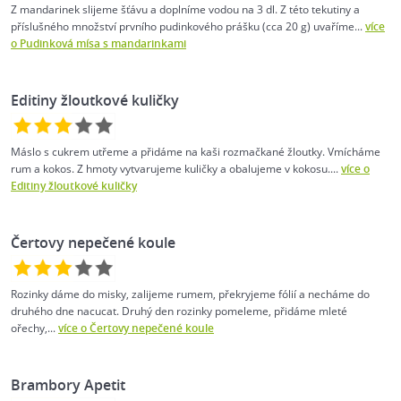
Z mandarinek slijeme šťávu a doplníme vodou na 3 dl. Z této tekutiny a
příslušného množství prvního pudinkového prášku (cca 20 g) uvaříme...
více
o Pudinková mísa s mandarinkami
Editiny žloutkové kuličky
Máslo s cukrem utřeme a přidáme na kaši rozmačkané žloutky. Vmícháme
rum a kokos. Z hmoty vytvarujeme kuličky a obalujeme v kokosu....
více o
Editiny žloutkové kuličky
Čertovy nepečené koule
Rozinky dáme do misky, zalijeme rumem, překryjeme fólií a necháme do
druhého dne nacucat. Druhý den rozinky pomeleme, přidáme mleté
ořechy,...
více o Čertovy nepečené koule
Brambory Apetit