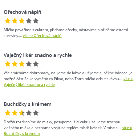
Ořechová náplň
Mléko povaříme s cukrem, přidáme ořechy, odstavíme a přidáme ostatní
suroviny....
více o Ořechová náplň
Vaječný likér snadno a rychle
Vše smícháme dohromady, nalijeme do lahve a užijeme si pěkné Vánoce! Je
možné část Salka vyměnit za Pikao, nebo Tatra mléko ochutit kávou....
více o
Vaječný likér snadno a rychle
Buchtičky s krémem
Droždí rozdrobíme do misky, posypeme lžící cukru, zalijeme trochou
vlažného mléka a necháme vzejít na teplém místě kvásek. V míse si...
více o
Buchtičky s krémem