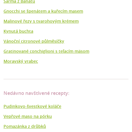
Sarma z Banátu
Gnocchi se špenátem a kuřecím masem
Malinové řezy s tvarohovým krémem
Kynutá buchta
Vánoční citronové půlměsíčky
Gratinované conchiglioni s teľacím mäsom
Moravský vrabec
Nedávno navštívené recepty:
Pudinkovo-švestkové koláče
Vepřové maso na pórku
Pomazánka z drůbků