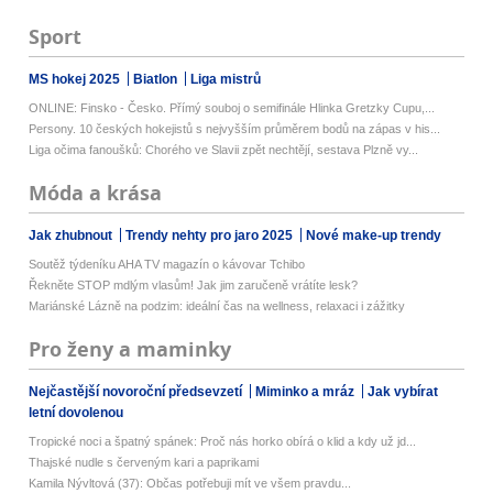
Sport
MS hokej 2025
Biatlon
Liga mistrů
ONLINE: Finsko - Česko. Přímý souboj o semifinále Hlinka Gretzky Cupu,...
Persony. 10 českých hokejistů s nejvyšším průměrem bodů na zápas v his...
Liga očima fanoušků: Chorého ve Slavii zpět nechtějí, sestava Plzně vy...
Móda a krása
Jak zhubnout
Trendy nehty pro jaro 2025
Nové make-up trendy
Soutěž týdeníku AHA TV magazín o kávovar Tchibo
Řekněte STOP mdlým vlasům! Jak jim zaručeně vrátíte lesk?
Mariánské Lázně na podzim: ideální čas na wellness, relaxaci i zážitky
Pro ženy a maminky
Nejčastější novoroční předsevzetí
Miminko a mráz
Jak vybírat
letní dovolenou
Tropické noci a špatný spánek: Proč nás horko obírá o klid a kdy už jd...
Thajské nudle s červeným kari a paprikami
Kamila Nývltová (37): Občas potřebuji mít ve všem pravdu...