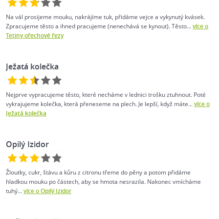
Na vál prosijeme mouku, nakrájíme tuk, přidáme vejce a vykynutý kvásek.
Zpracujeme těsto a ihned pracujeme (nenechává se kynout). Těsto...
více o
Tetiny ořechové řezy
Ježatá kolečka
Nejprve vypracujeme těsto, které necháme v lednici trošku ztuhnout. Poté
vykrajujeme kolečka, která přeneseme na plech. Je lepší, když máte...
více o
Ježatá kolečka
Opilý Izidor
Žloutky, cukr, štávu a kůru z citronu třeme do pěny a potom přidáme
hladkou mouku po částech, aby se hmota nesrazila. Nakonec vmícháme
tuhý...
více o Opilý Izidor