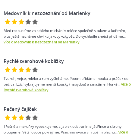
Medovník k nezozeznání od Marlenky
Med rozpustíme za stálého míchání v mléce společně s tukem a kořením,
plus ještě necháme chvilku jakoby vzkypět. Do vychladlé směsi přidáme...
více o Medovník k nezozeznání od Marlenky
Rychlé tvarohové koblížky
Tvaroh, vejce, mléko a rum vyšleháme. Potom přidáme mouku a prášek do
pečiva. Lžící vykrajujeme menší kousky (nabydou) a smažíme. Horké...
více o
Rychlé tvarohové koblížky
Pečený čajíček
Třešně a meruňky vypeckujeme, z jablek odstraníme jádřince a citrony
oloupeme. Větší ovoce pokrájíme. Všechno ovoce v hlubším plechu...
více o