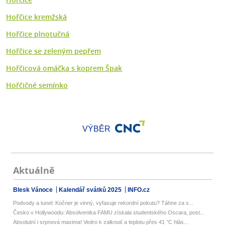
Hořčice kremžská
Hořčice plnotučná
Hořčice se zeleným pepřem
Hořčicová omáčka s koprem Špak
Hořčičné semínko
VÝBĚR
Aktuálně
Blesk Vánoce
Kalendář svátků 2025
INFO.cz
Podvody a tunel: Kočner je vinný, vyfasuje rekordní pokutu? Táhne za s...
Česko v Hollywoodu: Absolventka FAMU získala studentského Oscara, post...
Absolutní i srpnová maxima! Vedro k zalknutí a teplotu přes 41 °C hlás...