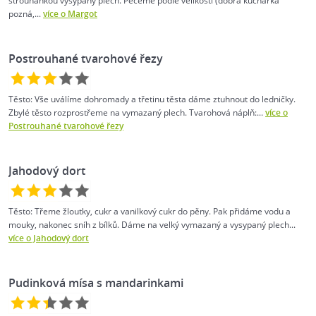
strouhankou vysypaný plech. Pečeme podle velikosti (dobrá kuchařka
pozná,...
více o Margot
Postrouhané tvarohové řezy
Těsto: Vše uválíme dohromady a třetinu těsta dáme ztuhnout do ledničky.
Zbylé těsto rozprostřeme na vymazaný plech. Tvarohová náplň:...
více o
Postrouhané tvarohové řezy
Jahodový dort
Těsto: Třeme žloutky, cukr a vanilkový cukr do pěny. Pak přidáme vodu a
mouky, nakonec sníh z bílků. Dáme na velký vymazaný a vysypaný plech...
více o Jahodový dort
Pudinková mísa s mandarinkami