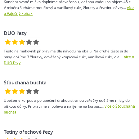
Kondenzované mléko doplníme převařenou, vlažnou vodou na objem 48 cl.
V mixéru šleháme moučkový a vanilkový cukr, žloutky a čtvrtinu dávky...
více
o Vaječný koňak
DUO řezy
Těsto na makovník připravíme dle návodu na obalu. Na druhé těsto si do
mísy vložíme 3 žloutky, odvážený krupicový cukr, vanilkový cukr, olej...
více o
DUO řezy
Šťouchaná buchta
Upečeme korpus a po upečení druhou stranou vařečky uděláme místy do
piškotu důlky. Připravíme si polevu a nalijeme na korpus....
více o Šťouchaná
buchta
Tetiny ořechové řezy