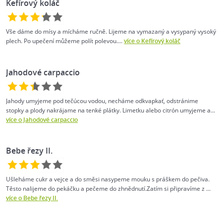
Kefírový koláč
Vše dáme do mísy a mícháme ručně. Lijeme na vymazaný a vysypaný vysoký
plech. Po upečení můžeme polít polevou....
více o Kefírový koláč
Jahodové carpaccio
Jahody umyjeme pod tečúcou vodou, necháme odkvapkať, odstránime
stopky a plody nakrájame na tenké plátky. Limetku alebo citrón umyjeme a...
více o Jahodové carpaccio
Bebe řezy II.
Ušleháme cukr a vejce a do směsi nasypeme mouku s práškem do pečiva.
Těsto nalijeme do pekáčku a pečeme do zhnědnutí.Zatím si připravíme z ...
více o Bebe řezy II.