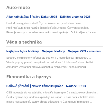
Auto-moto
Alko-kalkulačka
Rallye Dakar 2025
Dálniční známka 2025
Ford Mustang jako sedan? Čtyřdveřová verze je otázkou času
Proč mají auta hrdlo nádrže či nabíjecí zásuvku na různých stranách?
Pérez je se svým comebackem zatím velmi spokojen. Dokázal jsem, že stá...
Věda a technika
Nejlepší chytré hodinky
Nejlepší telefony
Nejlepší VPN – srovnání
Soubory mezi telefony přenesete bez Wi-Fi, mobilních dat i Bluetooth. ...
Všechny týmy pracují na optimalizaci Windows 11. Microsoft chce předbě...
Jak dobře vybrat bezdrátová sluchátka. Velká zajistí ticho a pohodlí, ...
Ekonomika a byznys
Daňové přiznání
Novela zákoníku práce
Nadace EPCG
CSG investuje do kanadského vývojáře interceptorů a nadzvukových techn...
Český byznysový tandem expanduje na Západ. Získal podíl v britské zbro...
Inflace klesla pod cíl, sazby přesto zůstanou. V Česku nyní rozhoduje ...