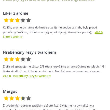
Likér z arónie
Kuličky arónie otrháme do hrnce a zalijeme vodou tak, aby byly právě
ponořeny. Vaříme, přidáme omytý a pokrájený citron (bez pecek),...
více o
Likér z arónie
Hraběnčiny řezy s tvarohem
Z přísad zpracujeme těsto, 2/3 těsta rozválíme a namačkáme na plech. 1/3
těsta si odložíme do lednice ztuhnout. Na těsto namažeme tvarohovou...
více o Hraběnčiny řezy s tvarohem
Margot
Z uvedených surovin zaděláme těsto, které vlijeme na vymaštěný a