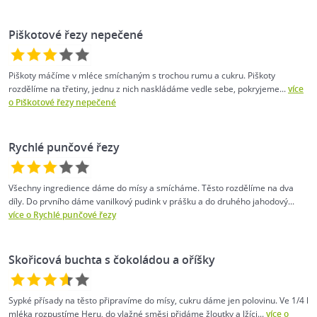
Piškotové řezy nepečené
Piškoty máčíme v mléce smíchaným s trochou rumu a cukru. Piškoty
rozdělíme na třetiny, jednu z nich naskládáme vedle sebe, pokryjeme...
více
o Piškotové řezy nepečené
Rychlé punčové řezy
Všechny ingredience dáme do mísy a smícháme. Těsto rozdělíme na dva
díly. Do prvního dáme vanilkový pudink v prášku a do druhého jahodový...
více o Rychlé punčové řezy
Skořicová buchta s čokoládou a oříšky
Sypké přísady na těsto připravíme do mísy, cukru dáme jen polovinu. Ve 1/4 l
mléka rozpustíme Heru, do vlažné směsi přidáme žloutky a lžíci...
více o