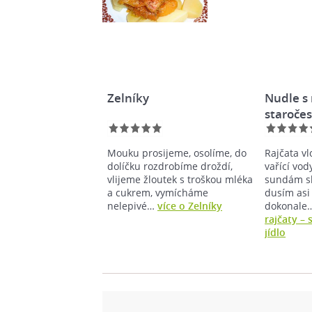
Zelníky
Nudle s 
staročes
Mouku prosijeme, osolíme, do
Rajčata v
dolíčku rozdrobíme droždí,
vařící vod
vlijeme žloutek s troškou mléka
sundám sl
a cukrem, vymícháme
dusím asi
nelepivé…
více o Zelníky
dokonale
rajčaty –
jídlo