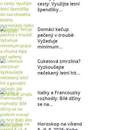
cesty: Využijte letní
špendlíky…
Domácí kečup
pečený v troubě:
Vyžaduje
minimum…
Cuketová zmrzlina?
Vyzkoušejte
nečekaný letní hit…
Italky a Francouzky
rozhodly: Bílé džíny
se na…
Horoskop na víkend
8.–9. 8. 2026: Koho