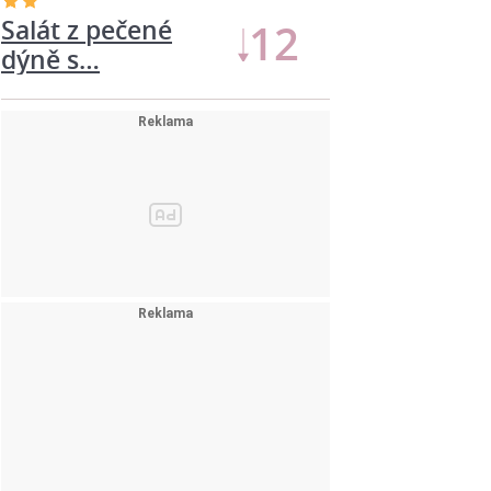
Pečené kuře v
11
sýrové…