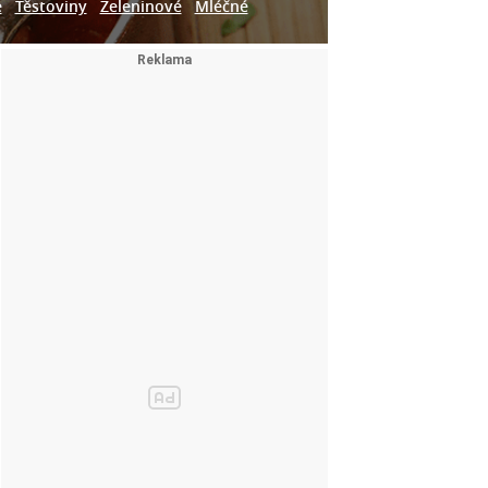
e
Těstoviny
Zeleninové
Mléčné