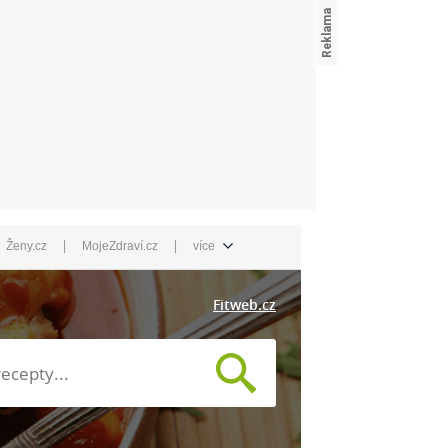
|
|
Ženy.cz
MojeZdraví.cz
více
Fitweb.cz