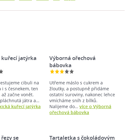
kuřecí jatýrka
Výborná ořechová
bábovka
restujeme cibuli na
Utřeme máslo s cukrem a
 i s česnekem, ten
žloutky, a postupně přidáme
 až začne vonět.
ostatní suroviny, nakonec lehce
pláchnutá játra a…
vmícháme sníh z bílků.
xická kuřecí jatýrka
Nalijeme do…
více o Výborná
ořechová bábovka
 řezy se
Tartaletka s čokoládovým