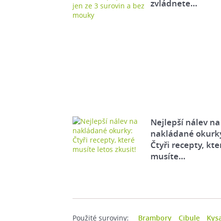
zvládnete…
Nejlepší nálev na
nakládané okurk
Čtyři recepty, kte
musíte…
Použité suroviny:
Brambory
Cibule
Kysa