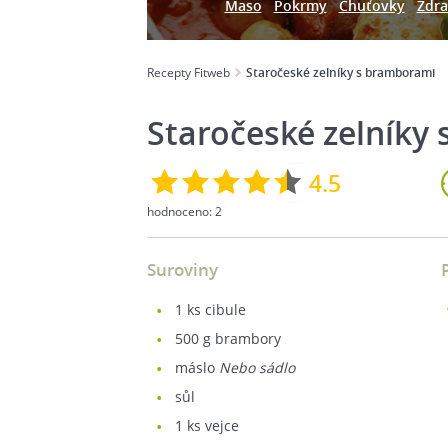
Maso
Pokrmy
Chuťovky
Zdra
Recepty Fitweb
Staročeské zelníky s bramborami
Staročeské zelníky
4.5
hodnoceno:
2
Suroviny
1
ks cibule
500
g brambory
máslo
Nebo sádlo
sůl
1
ks vejce