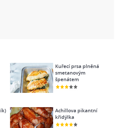
Kuřecí prsa plněná
smetanovým
špenátem
ík)
Achillova pikantní
křidýlka