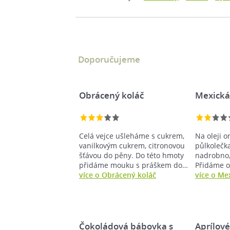
Doporučujeme
Obrácený koláč
Mexická 
Celá vejce ušleháme s cukrem,
Na oleji o
vanilkovým cukrem, citronovou
půlkolečka
šťávou do pěny. Do této hmoty
nadrobno,
přidáme mouku s práškem do…
Přidáme o
více o Obrácený koláč
více o Me
Čokoládová bábovka s
Aprílové