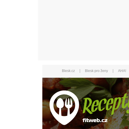
|
|
Blesk.cz
Blesk pro ženy
AHA!