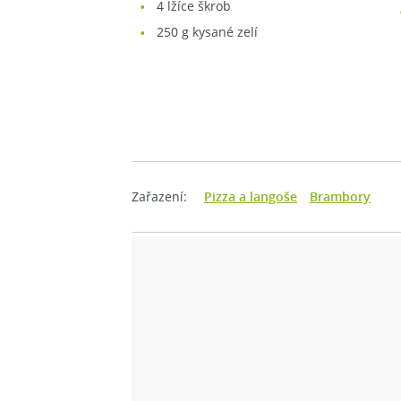
4
lžíce škrob
250
g kysané zelí
Zařazení:
Pizza a langoše
Brambory