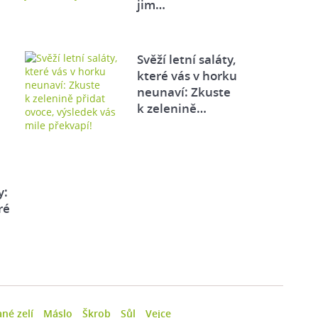
jim…
Svěží letní saláty,
které vás v horku
neunaví: Zkuste
k zelenině…
y:
ré
né zelí
Máslo
Škrob
Sůl
Vejce