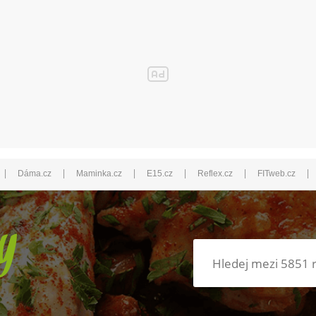
|
|
|
|
|
|
Dáma.cz
Maminka.cz
E15.cz
Reflex.cz
FITweb.cz