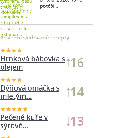
potěší…
Poslední sledované recepty
Salát z pečené
23
dýně s…
Hrnková bábovka s
17
olejem
Dýňová omáčka s
16
mletým…