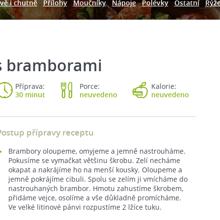
vě i chutně
Přílohy
Moučníky
Nápoje
Polévky
Ostatní
Rýž
 s bramborami
Příprava:
Porce:
Kalorie:
30 minut
neuvedeno
neuvedeno
Postup přípravy receptu
Brambory oloupeme, omyjeme a jemně nastrouháme.
Pokusíme se vymačkat většinu škrobu. Zelí necháme
okapat a nakrájíme ho na menší kousky. Oloupeme a
jemně pokrájíme cibuli. Spolu se zelím ji vmícháme do
nastrouhaných brambor. Hmotu zahustíme škrobem,
přidáme vejce, osolíme a vše důkladně promícháme.
Ve velké litinové pánvi rozpustíme 2 lžíce tuku.