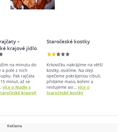
rajčaty –
Staročeské kostky
ké krajové jídlo
ložím na minutu do
Krkovičku nakrájíme na větší
y a poté z nich
kostky, osolíme. Na oleji
upku. Pak rajčata
opečeme pokrájenou cibuli,
 15 minut, až se
přidáme maso, koření a
…
více o Nudle s
restujeme asi…
více o
 staročeské krajové
Staročeské kostky