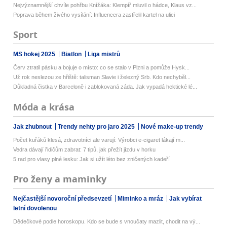
Nejvýznamnější chvíle pohřbu Knížáka: Klempíř mluvil o hádce, Klaus vz...
Poprava během živého vysílání: Influencera zastřelil kartel na ulici
Sport
MS hokej 2025
Biatlon
Liga mistrů
Červ ztratil pásku a bojuje o místo: co se stalo v Plzni a pomůže Hysk...
Už rok neslezou ze hřiště: talisman Slavie i železný Srb. Kdo nechyběl...
Důkladná čistka v Barceloně i zablokovaná záda. Jak vypadá hektické lé...
Móda a krása
Jak zhubnout
Trendy nehty pro jaro 2025
Nové make-up trendy
Počet kuřáků klesá, zdravotníci ale varují: Výrobci e-cigaret lákají m...
Vedra dávají řidičům zabrat: 7 tipů, jak přežít jízdu v horku
5 rad pro vlasy plné lesku: Jak si užít léto bez zničených kadeří
Pro ženy a maminky
Nejčastější novoroční předsevzetí
Miminko a mráz
Jak vybírat
letní dovolenou
Dědečkové podle horoskopu. Kdo se bude s vnoučaty mazlit, chodit na vý...