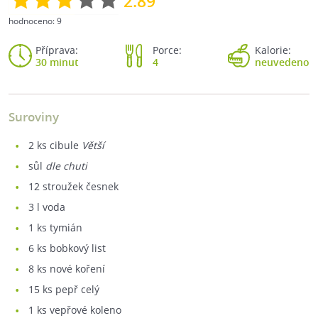
2.89
hodnoceno:
9
Příprava:
Porce:
Kalorie:
30 minut
4
neuvedeno
Suroviny
2
ks cibule
Větší
sůl
dle chuti
12
stroužek česnek
3
l voda
1
ks tymián
6
ks bobkový list
8
ks nové koření
15
ks pepř celý
1
ks vepřové koleno