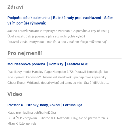
Zdraví
Podpořte dětskou imunitu
Babské rady proti nachlazení
S čím
vším pomůže rýmovník
Jak se zdravě zchladit v tropických vedrech: Co pomáhá a kdy už riskuj...
Úpal a úžeh: Jak je poznat a jak se z nich rychle vyléčit
Parazité v nás: Kterým se u nás líbí a kde v našem těle je můžeme nají...
Pro nejmenší
Mourissonova poradna
Komiksy
Festival ABC
Plastikový model Handley Page Hampden 1:72: Postavili jsme létající ku...
Kdo vynalezl kapesník? Historie od středověku po papírové kapesníky
Ghost Recon Wildlands dostal vylepšení a novou misi. Starší díl Ubisof...
Video
Prostor X
Branky, body, kokoti
Fortuna liga
Klaus promluvil na pohřbu Knížáka
SESTŘIH: Zbrojovka - Liberec 0:1. Rozhodl Dulay, ale při premiéře za S...
Milan Knížák pohřeb