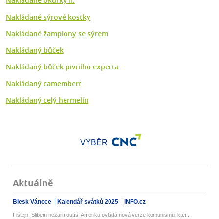
Nakládané okurky II.
Nakládané sýrové kostky
Nakládané žampiony se sýrem
Nakládaný bůček
Nakládaný bůček pivního experta
Nakládaný camembert
Nakládaný celý hermelín
VÝBĚR
Aktuálně
Blesk Vánoce
Kalendář svátků 2025
INFO.cz
Fištejn: Slibem nezarmoutíš. Ameriku ovládá nová verze komunismu, kter...