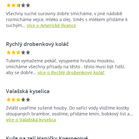
Všechny suché suroviny dobře smícháme, v jiné nádobě
rozmícháme vejce, mléko a olej. Směs s mlékem přidáme k
suchým…
více o Americké lívance
Rychlý drobenkový koláč
Tukem vymažeme pekáč, vysypeme hrubou moukou,
smícháme všechny přísady na těsto - těsto musí být řidší,
aby se dobře…
více o Rychlý drobenkový koláč
Valašská kyselica
Zvlášť uvaříme sušené houby. Do vařící vody vložíme kostky
oloupaných brambor, osolíme, přidáme kmín, bobkový list a…
více o Valašská kyselica
Kuře na zelí Haničky Koernerové