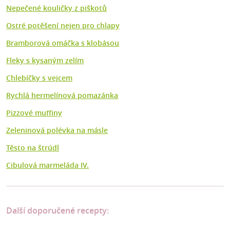
Nepečené kouličky z piškotů
Ostré potěšení nejen pro chlapy
Bramborová omáčka s klobásou
Fleky s kysaným zelím
Chlebíčky s vejcem
Rychlá hermelínová pomazánka
Pizzové muffiny
Zeleninová polévka na másle
Těsto na štrúdl
Cibulová marmeláda IV.
Další doporučené recepty: