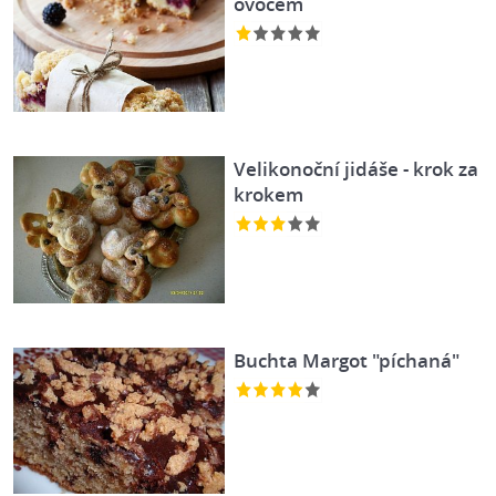
ovocem
Velikonoční jidáše - krok za
krokem
Buchta Margot "píchaná"