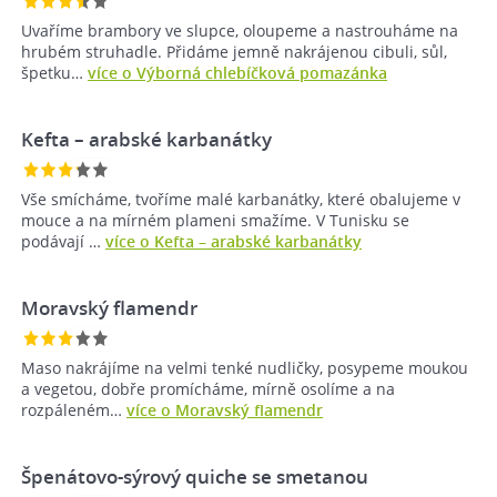
Uvaříme brambory ve slupce, oloupeme a nastrouháme na
hrubém struhadle. Přidáme jemně nakrájenou cibuli, sůl,
špetku…
více o Výborná chlebíčková pomazánka
Kefta –⁠ arabské karbanátky
Vše smícháme, tvoříme malé karbanátky, které obalujeme v
mouce a na mírném plameni smažíme. V Tunisku se
podávají …
více o Kefta –⁠ arabské karbanátky
Moravský flamendr
Maso nakrájíme na velmi tenké nudličky, posypeme moukou
a vegetou, dobře promícháme, mírně osolíme a na
rozpáleném…
více o Moravský flamendr
Špenátovo-sýrový quiche se smetanou