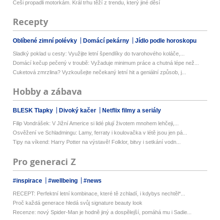
Češi propadli motorkám. Král trhu těží z trendu, který jiné děsí
Recepty
Oblíbené zimní polévky
Domácí pekárny
Jídlo podle horoskopu
Sladký poklad u cesty: Využijte letní špendlíky do tvarohového koláče,...
Domácí kečup pečený v troubě: Vyžaduje minimum práce a chutná lépe než...
Cuketová zmrzlina? Vyzkoušejte nečekaný letní hit a geniální způsob, j...
Hobby a zábava
BLESK Tlapky
Divoký kačer
Netflix filmy a seriály
Filip Vondrášek: V Jižní Americe si lidé plují životem mnohem lehčeji,...
Osvěžení ve Schladmingu: Lamy, ferraty i koulovačka v létě jsou jen pá...
Tipy na víkend: Harry Potter na výstavě! Folklor, bitvy i setkání vodn...
Pro generaci Z
#inspirace
#wellbeing
#news
RECEPT: Perfektní letní kombinace, které tě zchladí, i kdybys nechtěl*...
Proč každá generace hledá svůj signature beauty look
Recenze: nový Spider-Man je hodně jiný a dospělejší, pomáhá mu i Sadie...