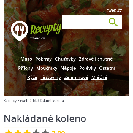
Fitweb.cz
Maso
Pokrmy
Chuťovky
Zdravě i chutně
Přílohy
Moučníky
Nápoje
Polévky
Ostatní
Rýže
Těstoviny
Zeleninové
Mléčné
Recepty Fitweb
Nakládané koleno
Nakládané koleno