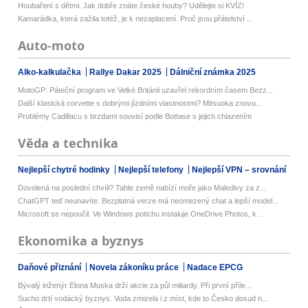
Houbaření s dětmi. Jak dobře znáte české houby? Udělejte si KVÍZ!
Kamarádka, která zažila totéž, je k nezaplacení. Proč jsou přátelství ...
Auto-moto
Alko-kalkulačka
Rallye Dakar 2025
Dálniční známka 2025
MotoGP: Páteční program ve Velké Británii uzavřel rekordním časem Bezz...
Další klasická corvette s dobrými jízdními vlastnostmi? Mitsuoka znovu...
Problémy Cadillacu s brzdami souvisí podle Bottase s jejich chlazením
Věda a technika
Nejlepší chytré hodinky
Nejlepší telefony
Nejlepší VPN – srovnání
Dovolená na poslední chvíli? Tahle země nabízí moře jako Maledivy za z...
ChatGPT teď neunavíte. Bezplatná verze má neomezený chat a lepší model...
Microsoft se nepoučil. Ve Windows potichu instaluje OneDrive Photos, k...
Ekonomika a byznys
Daňové přiznání
Novela zákoníku práce
Nadace EPCG
Bývalý inženýr Elona Muska drží akcie za půl miliardy. Při první příle...
Sucho drtí vodácký byznys. Voda zmizela i z míst, kde to Česko dosud n...