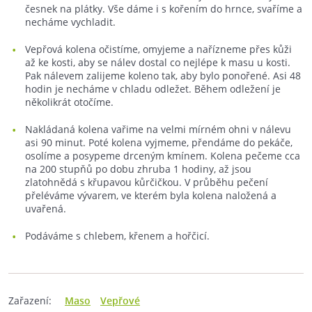
česnek na plátky. Vše dáme i s kořením do hrnce, svaříme a
necháme vychladit.
Vepřová kolena očistíme, omyjeme a nařízneme přes kůži
až ke kosti, aby se nálev dostal co nejlépe k masu u kosti.
Pak nálevem zalijeme koleno tak, aby bylo ponořené. Asi 48
hodin je necháme v chladu odležet. Během odležení je
několikrát otočíme.
Nakládaná kolena vařime na velmi mírném ohni v nálevu
asi 90 minut. Poté kolena vyjmeme, přendáme do pekáče,
osolíme a posypeme drceným kmínem. Kolena pečeme cca
na 200 stupňů po dobu zhruba 1 hodiny, až jsou
zlatohnědá s křupavou kůrčičkou. V průběhu pečení
přeléváme vývarem, ve kterém byla kolena naložená a
uvařená.
Podáváme s chlebem, křenem a hořčicí.
Zařazení:
Maso
Vepřové