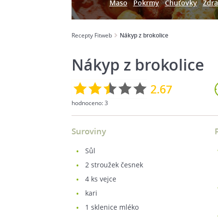
Maso
Pokrmy
Chuťovky
Zdra
Recepty Fitweb
Nákyp z brokolice
Nákyp z brokolice
2.67
hodnoceno:
3
Suroviny
sůl
2
stroužek česnek
4
ks vejce
kari
1
sklenice mléko