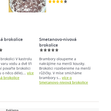
á brokolice
Smetanovo-nivová
brokolice
 brokolici V kastrolu
Brambory oloupeme a
 varu vodu a dvě tři
nakrájíme na menší kousky.
í povařte brokolici
Brokolici rozebereme na menší
u o něco déle).…
více
růžičky. V míse smícháme
á brokolice
brambory s…
více o
Smetanovo-nivová brokolice