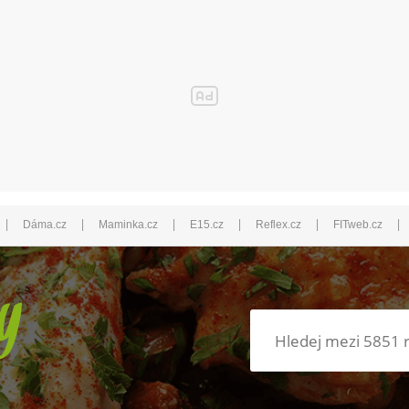
|
|
|
|
|
|
Dáma.cz
Maminka.cz
E15.cz
Reflex.cz
FITweb.cz