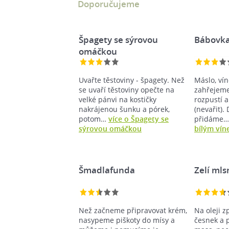
Doporučujeme
Špagety se sýrovou
Bábovka
omáčkou
Uvařte těstoviny - špagety. Než
Máslo, vín
se uvaří těstoviny opečte na
zahřejeme
velké pánvi na kostičky
rozpustí a
nakrájenou šunku a pórek,
(nevařit).
potom…
více o Špagety se
přidáme
sýrovou omáčkou
bílým ví
Šmadlafunda
Zelí ml
Než začneme připravovat krém,
Na oleji z
nasypeme piškoty do mísy a
česnek a 