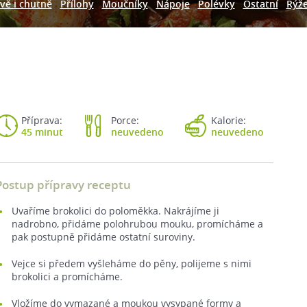
vě i chutně
Přílohy
Moučníky
Nápoje
Polévky
Ostatní
Rýž
Příprava:
Porce:
Kalorie:
45 minut
neuvedeno
neuvedeno
Postup přípravy receptu
Uvaříme brokolici do poloměkka. Nakrájíme ji
nadrobno, přidáme polohrubou mouku, promícháme a
pak postupně přidáme ostatní suroviny.
Vejce si předem vyšleháme do pěny, polijeme s nimi
brokolici a promícháme.
Vložíme do vymazané a moukou vysypané formy a