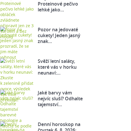
Proteinové pečivo
lehké jako…
Pozor na jedovaté
cukety! Jeden jasný
znak…
Svěží letní saláty,
které vás v horku
neunaví:…
Jaké barvy vám
nejvíc sluší? Odhalte
tajemství…
Denní horoskop na
čtvrtek 6. 8. 2026: