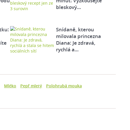
vodů
minut: Vyzkoušejte
bleskový…
tku:
Snídaně, kterou
milovala princezna
íte
Diana: Je zdravá,
rychlá a…
Mléko
Pepř mletý
Polohrubá mouka