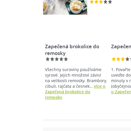
Zapečená brokolice do
Zapečen
remosky
Všechny suroviny používáme
1. Povařte
syrové. Jejich množství závisí
uveďte do
na velikosti remosky. Brambory,
minuty v n
cibuli, rajčata a česnek…
více o
(obyčejno
Zapečená brokolice do
o Zapečen
remosky