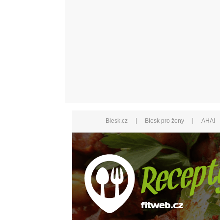
|
|
Blesk.cz
Blesk pro ženy
AHA!