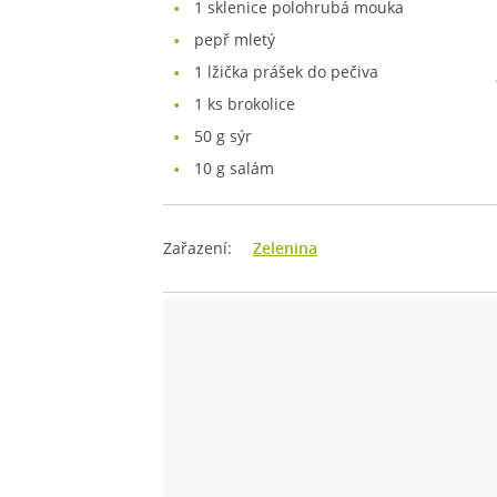
1
sklenice polohrubá mouka
pepř mletý
1
lžička prášek do pečiva
1
ks brokolice
50
g sýr
10
g salám
Zařazení:
Zelenina