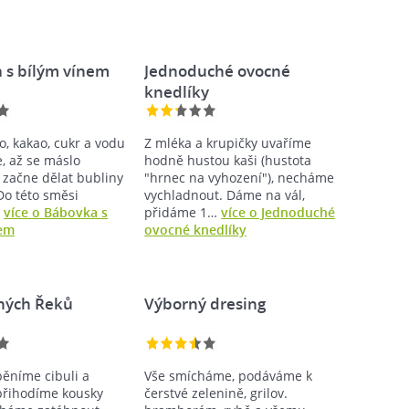
 s bílým vínem
Jednoduché ovocné
knedlíky
o, kakao, cukr a vodu
Z mléka a krupičky uvaříme
, až se máslo
hodně hustou kaši (hustota
 začne dělat bubliny
"hrnec na vyhození"), necháme
 Do této směsi
vychladnout. Dáme na vál,
…
více o Bábovka s
přidáme 1…
více o Jednoduché
nem
ovocné knedlíky
sných Řeků
Výborný dresing
pěníme cibuli a
Vše smícháme, podáváme k
přihodíme kousky
čerstvé zelenině, grilov.