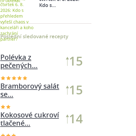
Kdo s…
Poslední sledované recepty
Bramborový salát
17
se…
Kokosové cukroví
16
tlačené…
Polévka z
15
pečených…