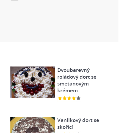
Dvoubarevný
roládový dort se
smetanovým
krémem
Vanilkový dort se
skořicí