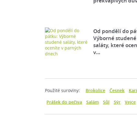
překvapivých dů
Od pondělí do pá
Výborné studené
saláty, které ocen
v…
Použité suroviny:
Brokolice
Česnek
Kari
Prášek do pečiva
Salám
Sůl
Sýr
Vejce