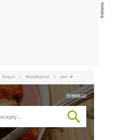
|
|
Ženy.cz
MojeZdraví.cz
více
Fitweb.cz