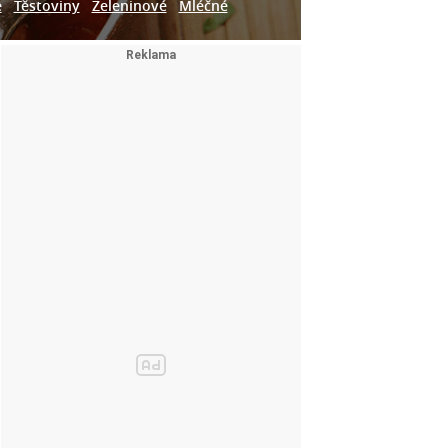
e
Těstoviny
Zeleninové
Mléčné