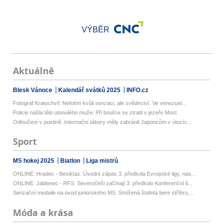
VÝBĚR
Aktuálně
Blesk Vánoce
Kalendář svátků 2025
INFO.cz
Fotograf Kratochvíl: Nefotím kvůli senzaci, ale svědectví. Ve venezuel...
Policie našla tělo utonulého muže: Při bouřce se ztratil v jezeře Most
Odloučení v pustině. Internační tábory měly zabránit Japoncům v útocíc...
Sport
MS hokej 2025
Biatlon
Liga mistrů
ONLINE: Hradec - Besiktas. Úvodní zápas 3. předkola Evropské ligy, nas...
ONLINE: Jablonec - RFS. Severočeši začínají 3. předkolo Konferenční li...
Senzační medaile na úvod juniorského MS. Smíšená štafeta bere stříbro,...
Móda a krása