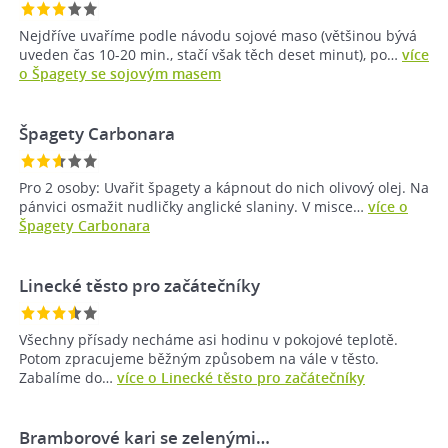
Nejdříve uvaříme podle návodu sojové maso (většinou bývá
uveden čas 10-20 min., stačí však těch deset minut), po…
více
o Špagety se sojovým masem
Špagety Carbonara
Pro 2 osoby: Uvařit špagety a kápnout do nich olivový olej. Na
pánvici osmažit nudličky anglické slaniny. V misce…
více o
Špagety Carbonara
Linecké těsto pro začátečníky
Všechny přísady necháme asi hodinu v pokojové teplotě.
Potom zpracujeme běžným způsobem na vále v těsto.
Zabalíme do…
více o Linecké těsto pro začátečníky
Bramborové kari se zelenými…