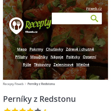
Fitweb.cz
Maso
Pokrmy
Chuťovky
Zdravě i chutně
Přílohy
Moučníky
Nápoje
Polévky
Ostatní
Rýže
Těstoviny
Zeleninové
Mléčné
Recepty Fitweb
Perníky z Redstonu
Perníky z Redstonu