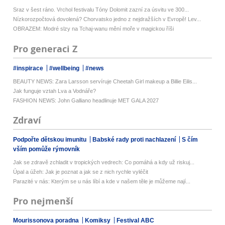
Sraz v šest ráno. Vrchol festivalu Tóny Dolomit zazní za úsvitu ve 300...
Nízkorozpočtová dovolená? Chorvatsko jedno z nejdražších v Evropě! Lev...
OBRAZEM: Modré slzy na Tchaj-wanu mění moře v magickou říši
Pro generaci Z
#inspirace
#wellbeing
#news
BEAUTY NEWS: Zara Larsson servíruje Cheetah Girl makeup a Billie Eilis...
Jak funguje vztah Lva a Vodnáře?
FASHION NEWS: John Galliano headlinuje MET GALA 2027
Zdraví
Podpořte dětskou imunitu
Babské rady proti nachlazení
S čím
vším pomůže rýmovník
Jak se zdravě zchladit v tropických vedrech: Co pomáhá a kdy už riskuj...
Úpal a úžeh: Jak je poznat a jak se z nich rychle vyléčit
Parazité v nás: Kterým se u nás líbí a kde v našem těle je můžeme nají...
Pro nejmenší
Mourissonova poradna
Komiksy
Festival ABC