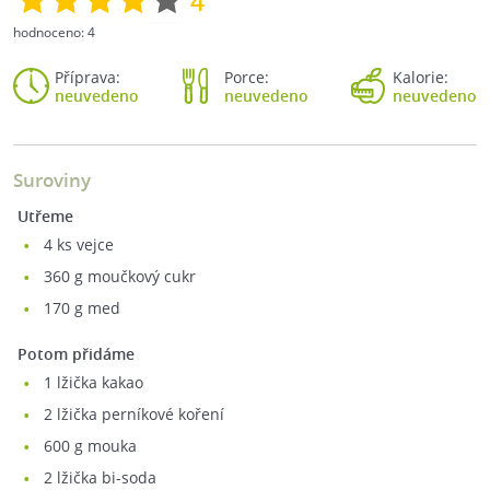
4
hodnoceno:
4
Příprava:
Porce:
Kalorie:
neuvedeno
neuvedeno
neuvedeno
Suroviny
Utřeme
4
ks vejce
360
g moučkový cukr
170
g med
Potom přidáme
1
lžička kakao
2
lžička perníkové koření
600
g mouka
2
lžička bi-soda