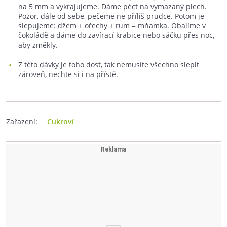
na 5 mm a vykrajujeme. Dáme péct na vymazaný plech.
Pozor, dále od sebe, pečeme ne příliš prudce. Potom je
slepujeme: džem + ořechy + rum = mňamka. Obalíme v
čokoládě a dáme do zavírací krabice nebo sáčku přes noc,
aby změkly.
Z této dávky je toho dost, tak nemusíte všechno slepit
zároveň, nechte si i na přístě.
Zařazení:
Cukroví