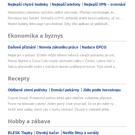
Nejlepší chytré hodinky
Nejlepší telefony
Nejlepší VPN – srovnání
Klasickému zelenému nočnímu vidění odzvonilo. Přichází technologie, kt...
Revoluce bez čekání. Snímače LOFIC dohánějí drahé bezzrcadlovky, už se...
Modré bubliny iMessage i pro Android. Díky této aplikaci už jablíčkáři...
Ekonomika a byznys
Daňové přiznání
Novela zákoníku práce
Nadace EPCG
Nejde jen o počasí. El Niňo může během měsíců zdražit potraviny po cel...
Penny Market a Coca-Cola rozjely obchodní válku v Česku. Lahve mizí z ...
Stát tu přerozdělí sedm z každých deseti vydělaných korun. Tyto země u...
Recepty
Oblíbené zimní polévky
Domácí pekárny
Jídlo podle horoskopu
Oopsie bread: Proteinové pečivo lehké jako obláček zvládnete připravit...
Pozor na jedovaté cukety! Jeden jasný znak prozradí, že se jim máte vy...
Svěží letní saláty, které vás v horku neunaví: Zkuste k zelenině přida...
Hobby a zábava
BLESK Tlapky
Divoký kačer
Netflix filmy a seriály