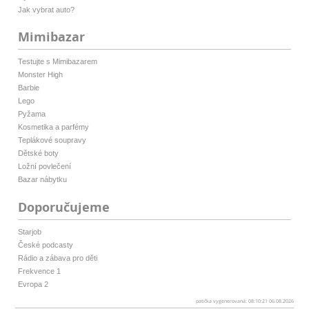
Jak vybrat auto?
Mimibazar
Testujte s Mimibazarem
Monster High
Barbie
Lego
Pyžama
Kosmetika a parfémy
Teplákové soupravy
Dětské boty
Ložní povlečení
Bazar nábytku
Doporučujeme
Starjob
České podcasty
Rádio a zábava pro děti
Frekvence 1
Evropa 2
patička vygenerovaná: 08:10:21 06.08.2026