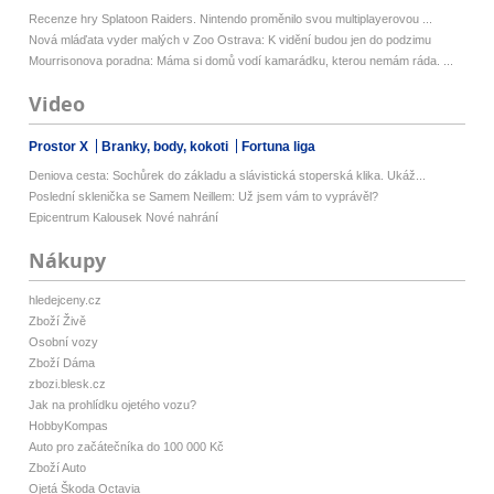
Recenze hry Splatoon Raiders. Nintendo proměnilo svou multiplayerovou ...
Nová mláďata vyder malých v Zoo Ostrava: K vidění budou jen do podzimu
Mourrisonova poradna: Máma si domů vodí kamarádku, kterou nemám ráda. ...
Video
Prostor X
Branky, body, kokoti
Fortuna liga
Deniova cesta: Sochůrek do základu a slávistická stoperská klika. Ukáž...
Poslední sklenička se Samem Neillem: Už jsem vám to vyprávěl?
Epicentrum Kalousek Nové nahrání
Nákupy
hledejceny.cz
Zboží Živě
Osobní vozy
Zboží Dáma
zbozi.blesk.cz
Jak na prohlídku ojetého vozu?
HobbyKompas
Auto pro začátečníka do 100 000 Kč
Zboží Auto
Ojetá Škoda Octavia