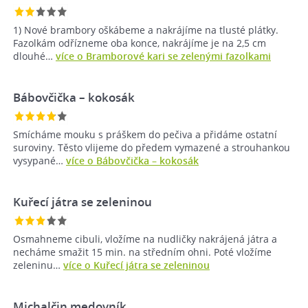
1) Nové brambory oškábeme a nakrájíme na tlusté plátky.
Fazolkám odřízneme oba konce, nakrájíme je na 2,5 cm
dlouhé…
více o Bramborové kari se zelenými fazolkami
Bábovčička – kokosák
Smícháme mouku s práškem do pečiva a přidáme ostatní
suroviny. Těsto vlijeme do předem vymazené a strouhankou
vysypané…
více o Bábovčička – kokosák
Kuřecí játra se zeleninou
Osmahneme cibuli, vložíme na nudličky nakrájená játra a
necháme smažit 15 min. na středním ohni. Poté vložíme
zeleninu…
více o Kuřecí játra se zeleninou
Michalčin medovník