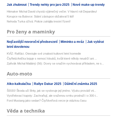
Jak zhubnout
Trendy nehty pro jaro 2025
Nové make-up trendy
Hitmaker Michal David chystá výjimečný večer. V hlavní roli Depardieu!
Korupce na Bulovce: Státní zástupce obžaloval 5 lidí!
Nehoda Turka ožívá: Policie zahájila trestní řízení!
Pro ženy a maminky
Nejčastější novoroční předsevzetí
Miminko a mráz
Jak vybírat
letní dovolenou
KVÍZ: Rafťáci. Otestujte své znalosti kultovní letní komedie
Čtyřletá Anička bojuje s nemocí kloubů, kvůli které někdy neudrží ani ...
Zpěvák Michal Malátný (56): Dcery se snažím vychovávat příkladem, ne s...
Auto-moto
Alko-kalkulačka
Rallye Dakar 2025
Dálniční známka 2025
Ššššš! Škoda učí Brity, jak se vyslovuje její jméno. Výuku provádí vti...
Vystřelovací kapoty: Zachraňují, ale sraženou srnku prodraží i o 300 t...
Ford Mustang jako sedan? Čtyřdveřová verze je otázkou času
Věda a technika