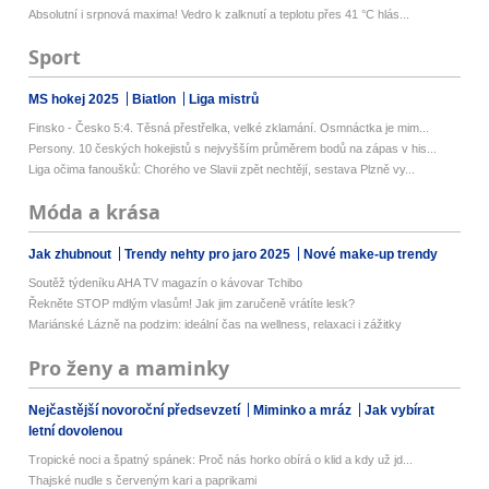
Absolutní i srpnová maxima! Vedro k zalknutí a teplotu přes 41 °C hlás...
Sport
MS hokej 2025
Biatlon
Liga mistrů
Finsko - Česko 5:4. Těsná přestřelka, velké zklamání. Osmnáctka je mim...
Persony. 10 českých hokejistů s nejvyšším průměrem bodů na zápas v his...
Liga očima fanoušků: Chorého ve Slavii zpět nechtějí, sestava Plzně vy...
Móda a krása
Jak zhubnout
Trendy nehty pro jaro 2025
Nové make-up trendy
Soutěž týdeníku AHA TV magazín o kávovar Tchibo
Řekněte STOP mdlým vlasům! Jak jim zaručeně vrátíte lesk?
Mariánské Lázně na podzim: ideální čas na wellness, relaxaci i zážitky
Pro ženy a maminky
Nejčastější novoroční předsevzetí
Miminko a mráz
Jak vybírat
letní dovolenou
Tropické noci a špatný spánek: Proč nás horko obírá o klid a kdy už jd...
Thajské nudle s červeným kari a paprikami