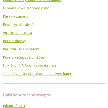
Lemon Pie – citronový koláč
Párky v županu
Extra rychlá rajská
Vitacitová buchta
Bezé laskonky
Kari tofu se špenátem
Kuře v kečupové omáčce
Nakládané feferonky (kozí rohy)
"Rozetky" - šneci s tvarohem a švestkami
Další doporučené recepty:
Pikantní čerti