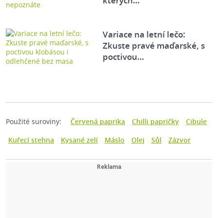
kterých…
Variace na letní lečo:
Zkuste pravé maďarské, s
poctivou…
Použité suroviny:
Červená paprika
Chilli papričky
Cibule
Kuřecí stehna
Kysané zelí
Máslo
Olej
Sůl
Zázvor