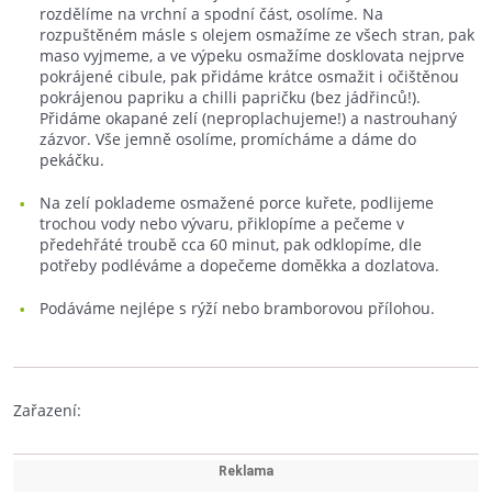
rozdělíme na vrchní a spodní část, osolíme. Na
rozpuštěném másle s olejem osmažíme ze všech stran, pak
maso vyjmeme, a ve výpeku osmažíme dosklovata nejprve
pokrájené cibule, pak přidáme krátce osmažit i očištěnou
pokrájenou papriku a chilli papričku (bez jádřinců!).
Přidáme okapané zelí (neproplachujeme!) a nastrouhaný
zázvor. Vše jemně osolíme, promícháme a dáme do
pekáčku.
Na zelí poklademe osmažené porce kuřete, podlijeme
trochou vody nebo vývaru, přiklopíme a pečeme v
předehřáté troubě cca 60 minut, pak odklopíme, dle
potřeby podléváme a dopečeme doměkka a dozlatova.
Podáváme nejlépe s rýží nebo bramborovou přílohou.
Zařazení: