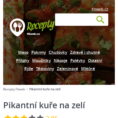
Fitweb.cz
Maso
Pokrmy
Chuťovky
Zdravě i chutně
Přílohy
Moučníky
Nápoje
Polévky
Ostatní
Rýže
Těstoviny
Zeleninové
Mléčné
Recepty Fitweb
Pikantní kuře na zelí
Pikantní kuře na zelí