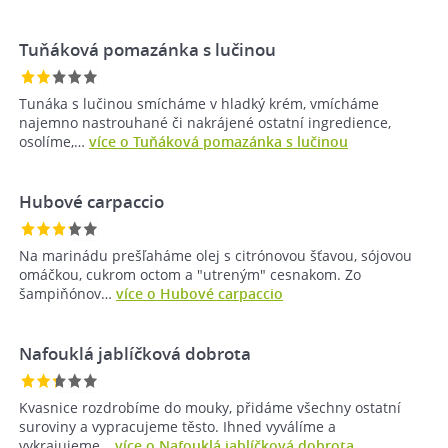
Tuňáková pomazánka s lučinou
Tunáka s lučinou smícháme v hladký krém, vmícháme
najemno nastrouhané či nakrájené ostatní ingredience,
osolíme,…
více o Tuňáková pomazánka s lučinou
Hubové carpaccio
Na marinádu prešľaháme olej s citrónovou šťavou, sójovou
omáčkou, cukrom octom a "utreným" cesnakom. Zo
šampiňónov…
více o Hubové carpaccio
Nafouklá jablíčková dobrota
Kvasnice rozdrobíme do mouky, přidáme všechny ostatní
suroviny a vypracujeme těsto. Ihned vyválíme a
vykrajujeme…
více o Nafouklá jablíčková dobrota