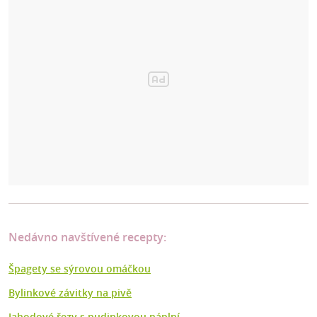
Nedávno navštívené recepty:
Špagety se sýrovou omáčkou
Bylinkové závitky na pivě
Jahodové řezy s pudinkovou náplní