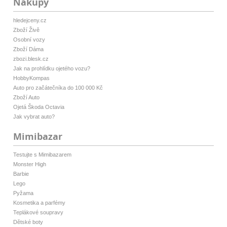
Nákupy
hledejceny.cz
Zboží Živě
Osobní vozy
Zboží Dáma
zbozi.blesk.cz
Jak na prohlídku ojetého vozu?
HobbyKompas
Auto pro začátečníka do 100 000 Kč
Zboží Auto
Ojetá Škoda Octavia
Jak vybrat auto?
Mimibazar
Testujte s Mimibazarem
Monster High
Barbie
Lego
Pyžama
Kosmetika a parfémy
Teplákové soupravy
Dětské boty