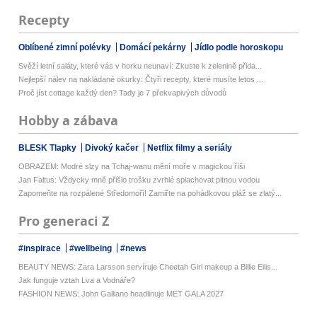
Recepty
Oblíbené zimní polévky
Domácí pekárny
Jídlo podle horoskopu
Svěží letní saláty, které vás v horku neunaví: Zkuste k zelenině přida...
Nejlepší nálev na nakládané okurky: Čtyři recepty, které musíte letos ...
Proč jíst cottage každý den? Tady je 7 překvapivých důvodů
Hobby a zábava
BLESK Tlapky
Divoký kačer
Netflix filmy a seriály
OBRAZEM: Modré slzy na Tchaj-wanu mění moře v magickou říši
Jan Faltus: Vždycky mně přišlo trošku zvrhlé splachovat pitnou vodou
Zapomeňte na rozpálené Středomoří! Zamiřte na pohádkovou pláž se zlatý...
Pro generaci Z
#inspirace
#wellbeing
#news
BEAUTY NEWS: Zara Larsson servíruje Cheetah Girl makeup a Billie Eilis...
Jak funguje vztah Lva a Vodnáře?
FASHION NEWS: John Galliano headlinuje MET GALA 2027