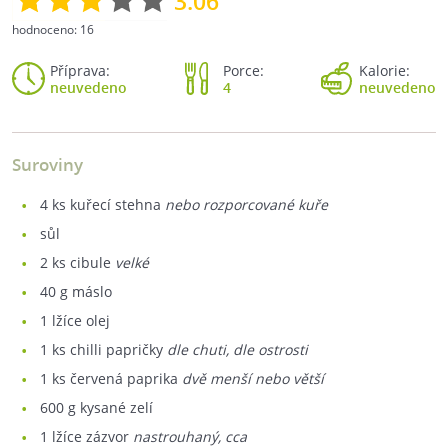
3.06
hodnoceno:
16
Příprava:
Porce:
Kalorie:
neuvedeno
4
neuvedeno
Suroviny
4
ks kuřecí stehna
nebo rozporcované kuře
sůl
2
ks cibule
velké
40
g máslo
1
lžíce olej
1
ks chilli papričky
dle chuti, dle ostrosti
1
ks červená paprika
dvě menší nebo větší
600
g kysané zelí
1
lžíce zázvor
nastrouhaný, cca