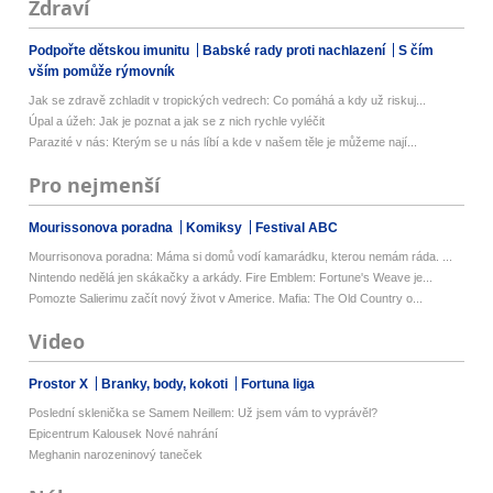
Zdraví
Podpořte dětskou imunitu
Babské rady proti nachlazení
S čím
vším pomůže rýmovník
Jak se zdravě zchladit v tropických vedrech: Co pomáhá a kdy už riskuj...
Úpal a úžeh: Jak je poznat a jak se z nich rychle vyléčit
Parazité v nás: Kterým se u nás líbí a kde v našem těle je můžeme nají...
Pro nejmenší
Mourissonova poradna
Komiksy
Festival ABC
Mourrisonova poradna: Máma si domů vodí kamarádku, kterou nemám ráda. ...
Nintendo nedělá jen skákačky a arkády. Fire Emblem: Fortune's Weave je...
Pomozte Salierimu začít nový život v Americe. Mafia: The Old Country o...
Video
Prostor X
Branky, body, kokoti
Fortuna liga
Poslední sklenička se Samem Neillem: Už jsem vám to vyprávěl?
Epicentrum Kalousek Nové nahrání
Meghanin narozeninový taneček