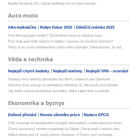
Kamila Nývltová (37): Občas potřebuji mít ve všem pravdu...
Auto-moto
Alko-kalkulačka
Rallye Dakar 2025
Dálniční známka 2025
Ford Mustang jako sedan? Čtyřdveřová verze je otázkou času
Proč mají auta hrdlo nádrže či nabíjecí zásuvku na různých stranách?
Pérez je se svým comebackem zatím velmi spokojen. Dokázal jsem, že stá...
Věda a technika
Nejlepší chytré hodinky
Nejlepší telefony
Nejlepší VPN – srovnání
Soubory mezi telefony přenesete bez Wi-Fi, mobilních dat i Bluetooth. ...
Všechny týmy pracují na optimalizaci Windows 11. Microsoft chce předbě...
Jak dobře vybrat bezdrátová sluchátka. Velká zajistí ticho a pohodlí, ...
Ekonomika a byznys
Daňové přiznání
Novela zákoníku práce
Nadace EPCG
CSG investuje do kanadského vývojáře interceptorů a nadzvukových techn...
Český byznysový tandem expanduje na Západ. Získal podíl v britské zbro...
Inflace klesla pod cíl, sazby přesto zůstanou. V Česku nyní rozhoduje ...