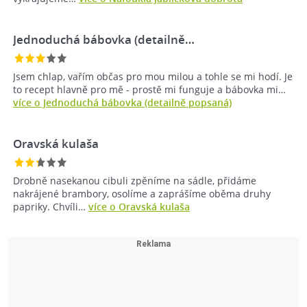
Jednoduchá bábovka (detailně…
Jsem chlap, vařím občas pro mou milou a tohle se mi hodí. Je
to recept hlavně pro mě - prostě mi funguje a bábovka mi…
více o Jednoduchá bábovka (detailně popsaná)
Oravská kulaša
Drobně nasekanou cibuli zpěníme na sádle, přidáme
nakrájené brambory, osolíme a zaprášíme oběma druhy
papriky. Chvíli…
více o Oravská kulaša