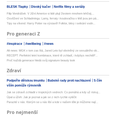
BLESK Tlapky
Divoký kačer
Netflix filmy a seriály
Filip Vondrášek: V Jižní Americe si lidé plují životem mnohem lehčeji,...
Osvěžení ve Schladmingu: Lamy, ferraty i koulovačka v létě jsou jen pá...
Tipy na víkend: Harry Potter na výstavě! Folklor, bitvy i setkání vodn...
Pro generaci Z
#inspirace
#wellbeing
#news
Alt news: MGK v tom zas lítá, Jared Leto byl obviněný ze sexuálního ob...
RECEPT: Perfektní letní kombinace, které tě zchladí, i kdybys nechtěl*...
Proč každá generace hledá svůj signature beauty look
Zdraví
Podpořte dětskou imunitu
Babské rady proti nachlazení
S čím
vším pomůže rýmovník
Jak se zdravě zchladit v tropických vedrech: Co pomáhá a kdy už riskuj...
Úpal a úžeh: Jak je poznat a jak se z nich rychle vyléčit
Parazité v nás: Kterým se u nás líbí a kde v našem těle je můžeme nají...
Pro nejmenší