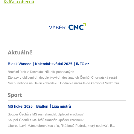
Kvíčala obecná
VÝBĚR
Aktuálně
Blesk Vánoce
Kalendář svátků 2025
INFO.cz
Brutální útok v Tanvaldu: Několik pobodaných
Zákazy v oblíbených dovolenkových destinacích Čechů: Chorvatská restri...
Noční nehoda na Havlíčkobrodsku: Dodávka narazila do kamionu! Sedm zra...
Sport
MS hokej 2025
Biatlon
Liga mistrů
Soupeř Čechů z MS řeší skandál: Upláceli erotikou?
Soupeř Čechů z MS řeší skandál: Upláceli erotikou?
Liberec baví. Máme obrovskou sílu, říká kouč Fodrek, který nechválí. B...