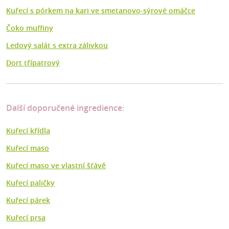
Kuřecí s pórkem na kari ve smetanovo-sýrové omáčce
Čoko muffiny
Ledový salát s extra zálivkou
Dort třípatrový
Další doporučené ingredience:
Kuřecí křídla
Kuřecí maso
Kuřecí maso ve vlastní šťávě
Kuřecí paličky
Kuřecí párek
Kuřecí prsa