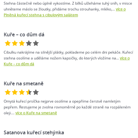
Stehna částečně nebo úplně vykostíme. Z bílků ušleháme tuhý sníh, v misce
uhněteme máslo se žloutky, přidáme trochu strouhanky, mléko,...
více o
Plněná kuřecí stehna s cibulovým salátem
Kuře –⁠ co dům dá
Cibulku nakrájíme na silnější plátky, poklademe po celém dni pekáče. Kuřecí
stehna osolíme a uděláme nožem kapsičky, do kterých vložíme na...
více o
Kuře –⁠ co dům dá
Kuře na smetaně
Omytá kuřecí prsíčka nejprve osolíme a opepříme čerstvě namletým
pepřem. Restujeme je zvolna rovnoměrně po každé straně na rozpáleném
oleji....
více o Kuře na smetaně
Satanova kuřecí stehýnka