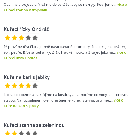
Obalíme v trojobalu. Vložíme do pekáče, aby se nekryly. Podlijeme...
více o
Kuřecí stehna v trojobalu
Kuřecí řízky Ondráš
Připravíme těstíčko z jemně nastrouhané brambory, česneku, majoránky,
soli, pepře, lžíce strouhanky, 2 lžic hladké mouky a 2 vajec jako na...
více o
Kuřecí řízky Ondráš
Kuře na kari s jablky
Jablka oloupeme a nakrájíme na kostičky a namočíme do vody s citronovou
štávou. Na rozpáleném oleji orestujeme kuřecí stehna, osolíme,...
více o
Kuře na kari s jablky
Kuřecí stehna se zeleninou