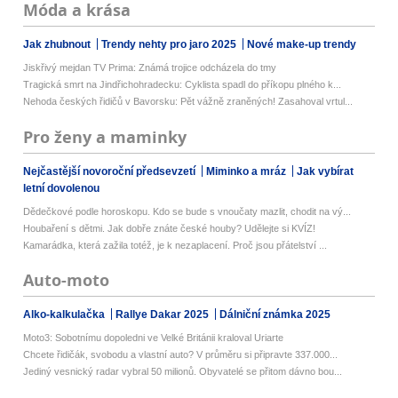
Móda a krása
Jak zhubnout
Trendy nehty pro jaro 2025
Nové make-up trendy
Jiskřivý mejdan TV Prima: Známá trojice odcházela do tmy
Tragická smrt na Jindřichohradecku: Cyklista spadl do příkopu plného k...
Nehoda českých řidičů v Bavorsku: Pět vážně zraněných! Zasahoval vrtul...
Pro ženy a maminky
Nejčastější novoroční předsevzetí
Miminko a mráz
Jak vybírat
letní dovolenou
Dědečkové podle horoskopu. Kdo se bude s vnoučaty mazlit, chodit na vý...
Houbaření s dětmi. Jak dobře znáte české houby? Udělejte si KVÍZ!
Kamarádka, která zažila totéž, je k nezaplacení. Proč jsou přátelství ...
Auto-moto
Alko-kalkulačka
Rallye Dakar 2025
Dálniční známka 2025
Moto3: Sobotnímu dopoledni ve Velké Británii kraloval Uriarte
Chcete řidičák, svobodu a vlastní auto? V průměru si připravte 337.000...
Jediný vesnický radar vybral 50 milionů. Obyvatelé se přitom dávno bou...