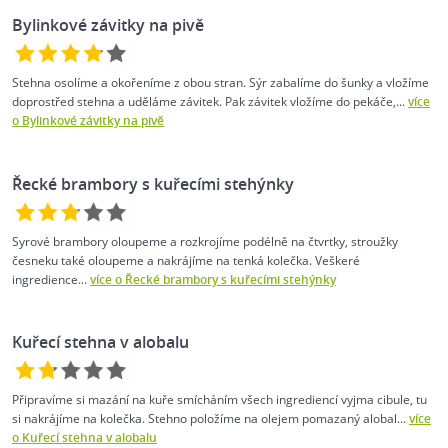
Bylinkové závitky na pivě
Stehna osolíme a okořeníme z obou stran. Sýr zabalíme do šunky a vložíme
doprostřed stehna a uděláme závitek. Pak závitek vložíme do pekáče,...
více
o Bylinkové závitky na pivě
Řecké brambory s kuřecími stehýnky
Syrové brambory oloupeme a rozkrojíme podélně na čtvrtky, stroužky
česneku také oloupeme a nakrájíme na tenká kolečka. Veškeré
ingredience...
více o Řecké brambory s kuřecími stehýnky
Kuřecí stehna v alobalu
Připravíme si mazání na kuře smícháním všech ingrediencí vyjma cibule, tu
si nakrájíme na kolečka. Stehno položíme na olejem pomazaný alobal...
více
o Kuřecí stehna v alobalu