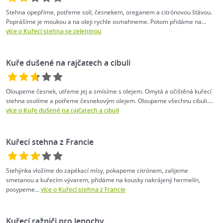
Stehna opepříme, potřeme solí, česnekem, oreganem a citrónovou šťávou.
Poprášíme je moukou a na oleji rychle osmahneme. Potom přidáme na...
více o Kuřecí stehna se zeleninou
Kuře dušené na rajčatech a cibuli
Oloupeme česnek, utřeme jej a smísíme s olejem. Omytá a očištěná kuřecí
stehna osolíme a potřeme česnekovým olejem. Oloupeme všechnu cibuli....
více o Kuře dušené na rajčatech a cibuli
Kuřecí stehna z Francie
Stehýnka vložíme do zapékací mísy, pokapeme citrónem, zalijeme
smetanou a kuřecím vývarem, přidáme na kousky nakrájený hermelín,
posypeme...
více o Kuřecí stehna z Francie
Kuřecí ražniči pro lenochy