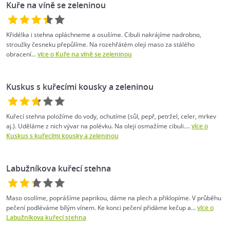
Kuře na víně se zeleninou
Křidélka i stehna opláchneme a osušíme. Cibuli nakrájíme nadrobno,
stroužky česneku přepůlíme. Na rozehřátém oleji maso za stálého
obracení...
více o Kuře na víně se zeleninou
Kuskus s kuřecími kousky a zeleninou
Kuřecí stehna položíme do vody, ochutíme (sůl, pepř, petržel, celer, mrkev
aj.). Uděláme z nich vývar na polévku. Na oleji osmažíme cibuli....
více o
Kuskus s kuřecími kousky a zeleninou
Labužníkova kuřecí stehna
Maso osolíme, poprášíme paprikou, dáme na plech a přiklopíme. V průběhu
pečení podléváme bílým vínem. Ke konci pečení přidáme kečup a...
více o
Labužníkova kuřecí stehna