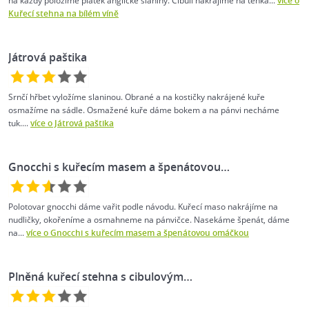
na každý položíme plátek anglické slaniny. Cibuli nakrájíme na tenká...
více o
Kuřecí stehna na bílém víně
Játrová paštika
Srnčí hřbet vyložíme slaninou. Obrané a na kostičky nakrájené kuře
osmažíme na sádle. Osmažené kuře dáme bokem a na pánvi necháme
tuk....
více o Játrová paštika
Gnocchi s kuřecím masem a špenátovou…
Polotovar gnocchi dáme vařit podle návodu. Kuřecí maso nakrájíme na
nudličky, okořeníme a osmahneme na pánvičce. Nasekáme špenát, dáme
na...
více o Gnocchi s kuřecím masem a špenátovou omáčkou
Plněná kuřecí stehna s cibulovým…