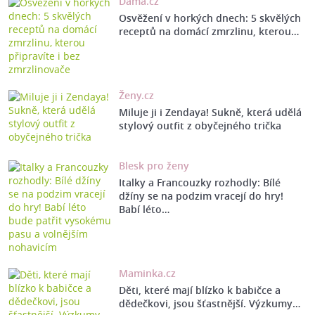
Dáma.cz
Osvěžení v horkých dnech: 5 skvělých
receptů na domácí zmrzlinu, kterou…
Ženy.cz
Miluje ji i Zendaya! Sukně, která udělá
stylový outfit z obyčejného trička
Blesk pro ženy
Italky a Francouzky rozhodly: Bílé
džíny se na podzim vracejí do hry!
Babí léto…
Maminka.cz
Děti, které mají blízko k babičce a
dědečkovi, jsou šťastnější. Výzkumy…