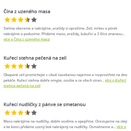
Čína z uzeného masa
Stehna obereme a nakrájíme, arašídy si opražíme. Zelí, mrkev a pórek
nakrájíme a podusíme. Přidáme maso, arašídy, kukuřici a 3 lžíce ananasu...
více o Čína z uzeného masa
Kuřecí stehna pečená na zelí
Okapané zelí promíchejte s cibulí nasekanou najemno a rozprostřete na dno
pekáče. Kuřecí stehna dobře omyjte, osušte a ze všech stran...
více o Kuřecí
stehna pečená na zelí
Kuřecí nudličky z pánve se smetanou
Maso nakrájíme na nudličky, dobře osolíme a opepříme. Orestujeme na oleji
a ke konci přidáme uzený bok nakrájený na nudličky. Osmahneme a...
více o