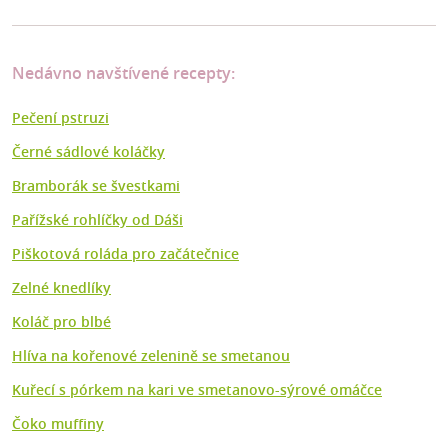
Nedávno navštívené recepty:
Pečení pstruzi
Černé sádlové koláčky
Bramborák se švestkami
Pařížské rohlíčky od Dáši
Piškotová roláda pro začátečnice
Zelné knedlíky
Koláč pro blbé
Hlíva na kořenové zelenině se smetanou
Kuřecí s pórkem na kari ve smetanovo-sýrové omáčce
Čoko muffiny