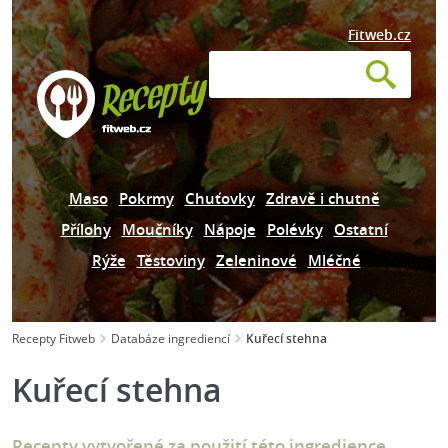
Fitweb.cz
Maso
Pokrmy
Chuťovky
Zdravě i chutně
Přílohy
Moučníky
Nápoje
Polévky
Ostatní
Rýže
Těstoviny
Zeleninové
Mléčné
Recepty Fitweb
Databáze ingrediencí
Kuřecí stehna
Kuřecí stehna
Recepty vytvořené za použití této ingredience