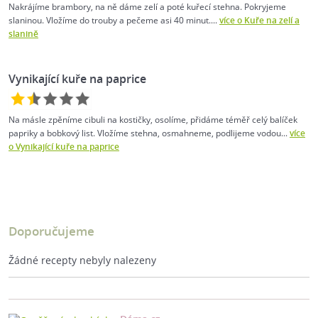
Nakrájíme brambory, na ně dáme zelí a poté kuřecí stehna. Pokryjeme
slaninou. Vložíme do trouby a pečeme asi 40 minut....
více o Kuře na zelí a
slanině
Vynikající kuře na paprice
Na másle zpěníme cibuli na kostičky, osolíme, přidáme téměř celý balíček
papriky a bobkový list. Vložíme stehna, osmahneme, podlijeme vodou...
více
o Vynikající kuře na paprice
Doporučujeme
Žádné recepty nebyly nalezeny