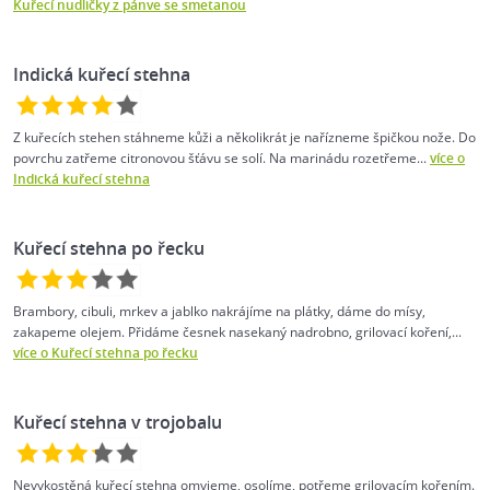
Kuřecí nudličky z pánve se smetanou
Indická kuřecí stehna
Z kuřecích stehen stáhneme kůži a několikrát je nařízneme špičkou nože. Do
povrchu zatřeme citronovou šťávu se solí. Na marinádu rozetřeme...
více o
Indická kuřecí stehna
Kuřecí stehna po řecku
Brambory, cibuli, mrkev a jablko nakrájíme na plátky, dáme do mísy,
zakapeme olejem. Přidáme česnek nasekaný nadrobno, grilovací koření,...
více o Kuřecí stehna po řecku
Kuřecí stehna v trojobalu
Nevykostěná kuřecí stehna omyjeme, osolíme, potřeme grilovacím kořením.