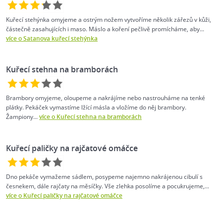
Kuřecí stehýnka omyjeme a ostrým nožem vytvoříme několik zářezů v kůži,
částečně zasahujících i maso. Máslo a koření pečlivě promícháme, aby...
více o Satanova kuřecí stehýnka
Kuřecí stehna na bramborách
Brambory omyjeme, oloupeme a nakrájíme nebo nastrouháme na tenké
plátky. Pekáček vymastíme lžící másla a vložíme do něj brambory.
Žampiony...
více o Kuřecí stehna na bramborách
Kuřecí paličky na rajčatové omáčce
Dno pekáče vymažeme sádlem, posypeme najemno nakrájenou cibulí s
česnekem, dále rajčaty na měsíčky. Vše zlehka posolíme a pocukrujeme,...
více o Kuřecí paličky na rajčatové omáčce