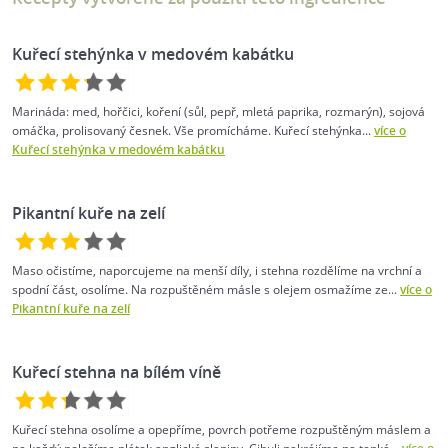
Kuřecí stehýnka v medovém kabátku
Marináda: med, hořčici, koření (sůl, pepř, mletá paprika, rozmarýn), sojová
omáčka, prolisovaný česnek. Vše promícháme. Kuřecí stehýnka...
více o
Kuřecí stehýnka v medovém kabátku
Pikantní kuře na zelí
Maso očistíme, naporcujeme na menší díly, i stehna rozdělíme na vrchní a
spodní část, osolíme. Na rozpuštěném másle s olejem osmažíme ze...
více o
Pikantní kuře na zelí
Kuřecí stehna na bílém víně
Kuřecí stehna osolíme a opepříme, povrch potřeme rozpuštěným máslem a