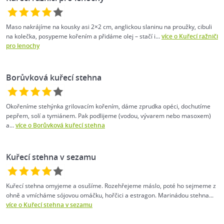
Maso nakrájíme na kousky asi 2×2 cm, anglickou slaninu na proužky, cibuli
na kolečka, posypeme kořením a přidáme olej –⁠ stačí i...
více o Kuřecí ražniči
pro lenochy
Borůvková kuřecí stehna
Okořeníme stehýnka grilovacím kořením, dáme zprudka opéci, dochutíme
pepřem, solí a tymiánem. Pak podlijeme (vodou, vývarem nebo masoxem)
a...
více o Borůvková kuřecí stehna
Kuřecí stehna v sezamu
Kuřecí stehna omyjeme a osušíme. Rozehřejeme máslo, poté ho sejmeme z
ohně a vmícháme sójovou omáčku, hořčici a estragon. Marinádou stehna...
více o Kuřecí stehna v sezamu