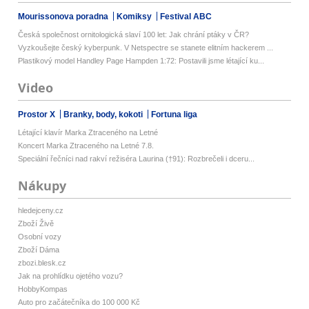
Mourissonova poradna
Komiksy
Festival ABC
Česká společnost ornitologická slaví 100 let: Jak chrání ptáky v ČR?
Vyzkoušejte český kyberpunk. V Netspectre se stanete elitním hackerem ...
Plastikový model Handley Page Hampden 1:72: Postavili jsme létající ku...
Video
Prostor X
Branky, body, kokoti
Fortuna liga
Létající klavír Marka Ztraceného na Letné
Koncert Marka Ztraceného na Letné 7.8.
Speciální řečníci nad rakví režiséra Laurina (†91): Rozbrečeli i dceru...
Nákupy
hledejceny.cz
Zboží Živě
Osobní vozy
Zboží Dáma
zbozi.blesk.cz
Jak na prohlídku ojetého vozu?
HobbyKompas
Auto pro začátečníka do 100 000 Kč