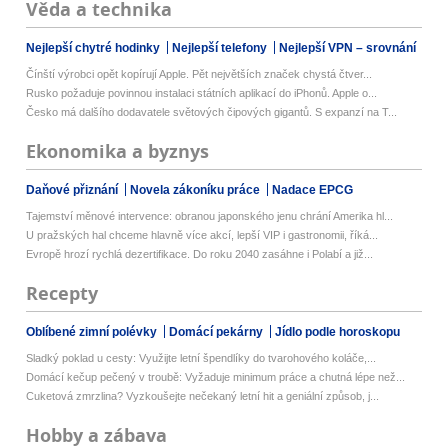
Věda a technika
Nejlepší chytré hodinky
Nejlepší telefony
Nejlepší VPN – srovnání
Čínští výrobci opět kopírují Apple. Pět největších značek chystá čtver...
Rusko požaduje povinnou instalaci státních aplikací do iPhonů. Apple o...
Česko má dalšího dodavatele světových čipových gigantů. S expanzí na T...
Ekonomika a byznys
Daňové přiznání
Novela zákoníku práce
Nadace EPCG
Tajemství měnové intervence: obranou japonského jenu chrání Amerika hl...
U pražských hal chceme hlavně více akcí, lepší VIP i gastronomii, říká...
Evropě hrozí rychlá dezertifikace. Do roku 2040 zasáhne i Polabí a již...
Recepty
Oblíbené zimní polévky
Domácí pekárny
Jídlo podle horoskopu
Sladký poklad u cesty: Využijte letní špendlíky do tvarohového koláče,...
Domácí kečup pečený v troubě: Vyžaduje minimum práce a chutná lépe než...
Cuketová zmrzlina? Vyzkoušejte nečekaný letní hit a geniální způsob, j...
Hobby a zábava