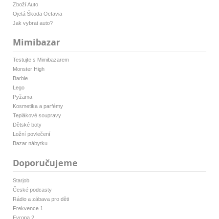
Zboží Auto
Ojetá Škoda Octavia
Jak vybrat auto?
Mimibazar
Testujte s Mimibazarem
Monster High
Barbie
Lego
Pyžama
Kosmetika a parfémy
Teplákové soupravy
Dětské boty
Ložní povlečení
Bazar nábytku
Doporučujeme
Starjob
České podcasty
Rádio a zábava pro děti
Frekvence 1
Evropa 2