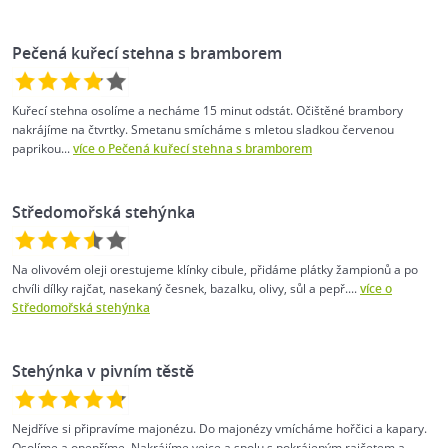
Pečená kuřecí stehna s bramborem
Kuřecí stehna osolíme a necháme 15 minut odstát. Očištěné brambory
nakrájíme na čtvrtky. Smetanu smícháme s mletou sladkou červenou
paprikou...
více o Pečená kuřecí stehna s bramborem
Středomořská stehýnka
Na olivovém oleji orestujeme klínky cibule, přidáme plátky žampionů a po
chvíli dílky rajčat, nasekaný česnek, bazalku, olivy, sůl a pepř....
více o
Středomořská stehýnka
Stehýnka v pivním těstě
Nejdříve si připravíme majonézu. Do majonézy vmícháme hořčici a kapary.
Osolíme a opepříme. Nakrájíme vejce a spolu s pokrájeným rajčetem a...