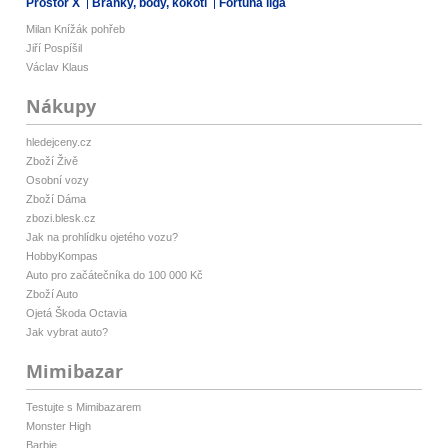
Prostor X
Branky, body, kokoti
Fortuna liga
Milan Knížák pohřeb
Jiří Pospíšil
Václav Klaus
Nákupy
hledejceny.cz
Zboží Živě
Osobní vozy
Zboží Dáma
zbozi.blesk.cz
Jak na prohlídku ojetého vozu?
HobbyKompas
Auto pro začátečníka do 100 000 Kč
Zboží Auto
Ojetá Škoda Octavia
Jak vybrat auto?
Mimibazar
Testujte s Mimibazarem
Monster High
Barbie