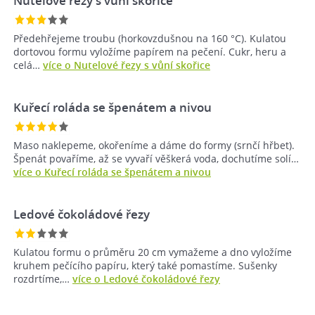
Nutelové řezy s vůní skořice
Předehřejeme troubu (horkovzdušnou na 160 °C). Kulatou
dortovou formu vyložíme papírem na pečení. Cukr, heru a
celá…
více o Nutelové řezy s vůní skořice
Kuřecí roláda se špenátem a nivou
Maso naklepeme, okořeníme a dáme do formy (srnčí hřbet).
Špenát povaříme, až se vyvaří věškerá voda, dochutíme solí…
více o Kuřecí roláda se špenátem a nivou
Ledové čokoládové řezy
Kulatou formu o průměru 20 cm vymažeme a dno vyložíme
kruhem pečícího papíru, který také pomastíme. Sušenky
rozdrtíme,…
více o Ledové čokoládové řezy