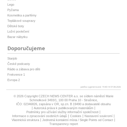
Lego
Pyžama
Kosmetika a parfémy
Teplákové soupravy
Dětské boty
Ložní povlečení
Bazar nábytku
Doporučujeme
Starjob
České podcasty
Rádio a zábava pro děti
Frekvence 1
Evropa 2
patička vygenerovaná: 19:40:14 07.08.2026
© 2026 Copyright
CZECH NEWS CENTER a.s.
se sídlem náměstí Marie
Schmolkové 3493/1, 100 00 Praha 10 - Strašnice,
IČO: 02346826, zapsána v OR, sp.zn. B 19490 a dodavatelé obsahu
Autorská práva k publikovaným materiálům
Podmínky pro užívání služby informační společnosti
Informace o zpracování osobních údajů
Cookies
Nastavení soukromí
Vlastnická struktura
Jednotná kontaktní místa / Single Points od Contact
Transparency report