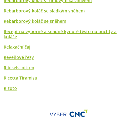
Rebarborový koláč s rumovým karamelem
Rebarborový koláč se sladkým sněhem
Rebarborový koláč se sněhem
Recept na výborné a snadné kynuté těsto na buchty a
koláče
Relaxační čaj
Reveňové řezy
Ribiselscnitten
Ricetta Tiramisu
Rizoto
VÝBĚR