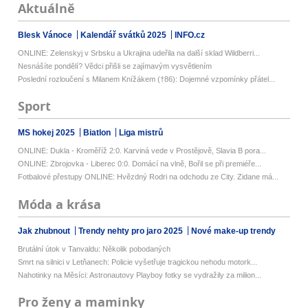
Aktuálně
Blesk Vánoce
Kalendář svátků 2025
INFO.cz
ONLINE: Zelenskyj v Srbsku a Ukrajina udeřila na další sklad Wildberri...
Nesnášíte pondělí? Vědci přišli se zajímavým vysvětlením
Poslední rozloučení s Milanem Knížákem (†86): Dojemné vzpomínky přátel...
Sport
MS hokej 2025
Biatlon
Liga mistrů
ONLINE: Dukla - Kroměříž 2:0. Karviná vede v Prostějově, Slavia B pora...
ONLINE: Zbrojovka - Liberec 0:0. Domácí na vlně, Bořil se při premiéře...
Fotbalové přestupy ONLINE: Hvězdný Rodri na odchodu ze City. Zidane má...
Móda a krása
Jak zhubnout
Trendy nehty pro jaro 2025
Nové make-up trendy
Brutální útok v Tanvaldu: Několik pobodaných
Smrt na silnici v Letňanech: Policie vyšetřuje tragickou nehodu motork...
Nahotinky na Měsíci: Astronautovy Playboy fotky se vydražily za milion...
Pro ženy a maminky