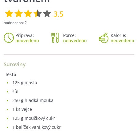
3.5
hodnoceno:
2
Příprava:
Porce:
Kalorie:
neuvedeno
neuvedeno
neuvedeno
Suroviny
Těsto
125
g máslo
sůl
250
g hladká mouka
1
ks vejce
125
g moučkový cukr
1
balíček vanilkový cukr