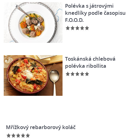
Polévka s játrovými
knedlíky podle časopisu
F.O.O.D.
Toskánská chlebová
polévka ribollita
Mřížkový rebarborový koláč