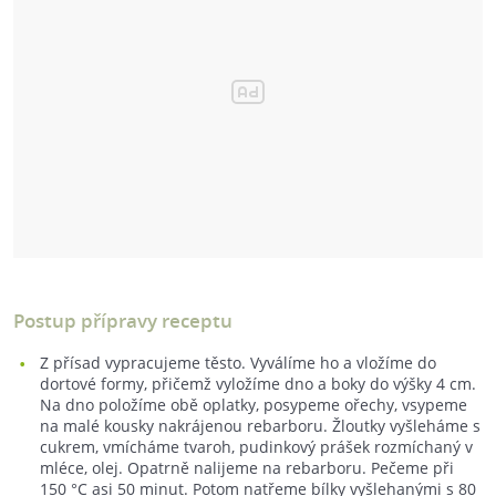
Postup přípravy receptu
Z přísad vypracujeme těsto. Vyválíme ho a vložíme do
dortové formy, přičemž vyložíme dno a boky do výšky 4 cm.
Na dno položíme obě oplatky, posypeme ořechy, vsypeme
na malé kousky nakrájenou rebarboru. Žloutky vyšleháme s
cukrem, vmícháme tvaroh, pudinkový prášek rozmíchaný v
mléce, olej. Opatrně nalijeme na rebarboru. Pečeme při
150 °C asi 50 minut. Potom natřeme bílky vyšlehanými s 80