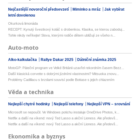
Nejčastější novoroční předsevzetí
Miminko a mráz
Jak vybírat
letní dovolenou
Okurková limonáda
RECEPT: Kynutý švestkový koláč s drobenkou. Klasika, se kterou zaboduj...
Tohle nikdy neříkejte! Slova, kterými rodiče dětem ubližují ze všeho n...
Auto-moto
Alko-kalkulačka
Rallye Dakar 2025
Dálniční známka 2025
MotoGP: Páteční program ve Velké Británii uzavřel rekordním časem Bezz...
Další klasická corvette s dobrými jízdními vlastnostmi? Mitsuoka znovu...
Problémy Cadillacu s brzdami souvisí podle Bottase s jejich chlazením
Věda a technika
Nejlepší chytré hodinky
Nejlepší telefony
Nejlepší VPN – srovnání
Microsoft se nepoučil. Ve Windows potichu instaluje OneDrive Photos, k...
Netflix a další na víkend: nový Ted Lasso a akční Lioness. Ale předevš...
Netflix a další na víkend: nový Ted Lasso a akční Lioness. Ale předevš...
Ekonomika a byznys