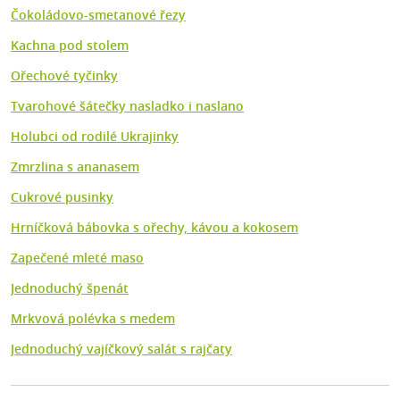
Čokoládovo-smetanové řezy
Kachna pod stolem
Ořechové tyčinky
Tvarohové šátečky nasladko i naslano
Holubci od rodilé Ukrajinky
Zmrzlina s ananasem
Cukrové pusinky
Hrníčková bábovka s ořechy, kávou a kokosem
Zapečené mleté maso
Jednoduchý špenát
Mrkvová polévka s medem
Jednoduchý vajíčkový salát s rajčaty