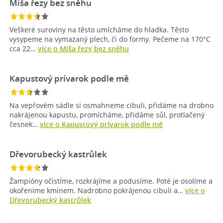
Míša řezy bez sněhu
Veškeré suroviny na těsto umícháme do hladka. Těsto
vysypeme na vymazaný plech, či do formy. Pečeme na 170°C
cca 22…
více o Míša řezy bez sněhu
Kapustový prívarok podle mě
Na vepřovém sádle si osmahneme cibuli, přidáme na drobno
nakrájenou kapustu, promícháme, přidáme sůl, protlačený
česnek…
více o Kapustový prívarok podle mě
Dřevorubecký kastrůlek
Žampióny očistíme, rozkrájíme a podusíme. Poté je osolíme a
okořeníme kmínem. Nadrobno pokrájenou cibuli a…
více o
Dřevorubecký kastrůlek