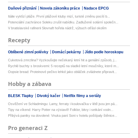
Daňové přiznání
Novela zákoníku práce
Nadace EPCG
Itálie vyklízí pláže. První plážové kluby mizí, turisté změnu pocítí b...
Potenciální zachránce Soleku zrušil nabídku. Zadlužené solární společn...
V bratislavské rafinerii Slovnaft hořela nádrž, výbuch otřásl okolím
Recepty
Oblíbené zimní polévky
Domácí pekárny
Jídlo podle horoskopu
Cuketová zmrzlina? Vyzkoušejte nečekaný letní hit a geniální způsob, j...
Rychlé buchty s broskvemi: 5 receptů na sladké letní moučníky, které m...
Oopsie bread: Proteinové pečivo lehké jako obláček zvládnete připravit...
Hobby a zábava
BLESK Tlapky
Divoký kačer
Netflix filmy a seriály
Osvěžení ve Schladmingu: Lamy, ferraty i koulovačka v létě jsou jen pá...
Tipy na víkend: Harry Potter na výstavě! Folklor, bitvy i setkání vodn...
Přibývá paniky na dovolené: Vnuka paní Soni v hotelu poštípaly štěnice...
Pro generaci Z