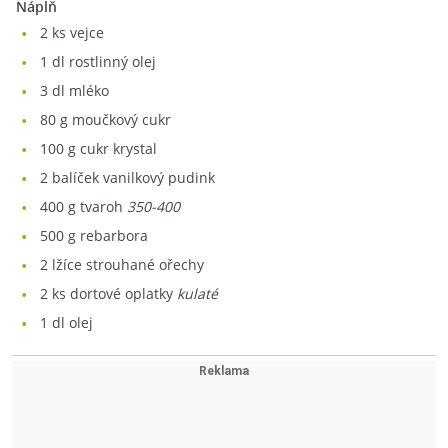
Náplň
2
ks vejce
1
dl rostlinný olej
3
dl mléko
80
g moučkový cukr
100
g cukr krystal
2
balíček vanilkový pudink
400
g tvaroh
350-400
500
g rebarbora
2
lžíce strouhané ořechy
2
ks dortové oplatky
kulaté
1
dl olej