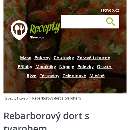
Fitweb.cz
Maso
Pokrmy
Chuťovky
Zdravě i chutně
Přílohy
Moučníky
Nápoje
Polévky
Ostatní
Rýže
Těstoviny
Zeleninové
Mléčné
Recepty Fitweb
Rebarborový dort s tvarohem
Rebarborový dort s
tvarohem