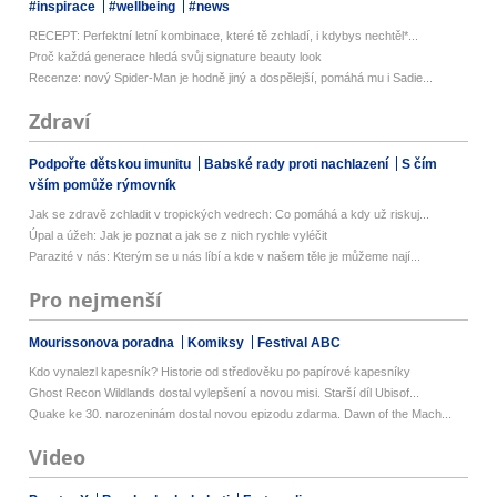
#inspirace
#wellbeing
#news
RECEPT: Perfektní letní kombinace, které tě zchladí, i kdybys nechtěl*...
Proč každá generace hledá svůj signature beauty look
Recenze: nový Spider-Man je hodně jiný a dospělejší, pomáhá mu i Sadie...
Zdraví
Podpořte dětskou imunitu
Babské rady proti nachlazení
S čím
vším pomůže rýmovník
Jak se zdravě zchladit v tropických vedrech: Co pomáhá a kdy už riskuj...
Úpal a úžeh: Jak je poznat a jak se z nich rychle vyléčit
Parazité v nás: Kterým se u nás líbí a kde v našem těle je můžeme nají...
Pro nejmenší
Mourissonova poradna
Komiksy
Festival ABC
Kdo vynalezl kapesník? Historie od středověku po papírové kapesníky
Ghost Recon Wildlands dostal vylepšení a novou misi. Starší díl Ubisof...
Quake ke 30. narozeninám dostal novou epizodu zdarma. Dawn of the Mach...
Video