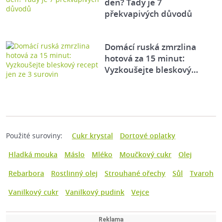
den? Tady je 7
překvapivých důvodů
Domácí ruská zmrzlina
hotová za 15 minut:
Vyzkoušejte bleskový…
Použité suroviny:
Cukr krystal
Dortové oplatky
Hladká mouka
Máslo
Mléko
Moučkový cukr
Olej
Rebarbora
Rostlinný olej
Strouhané ořechy
Sůl
Tvaroh
Vanilkový cukr
Vanilkový pudink
Vejce