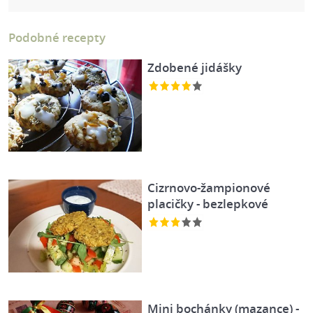
Podobné recepty
Zdobené jidášky
Cizrnovo-žampionové
placičky - bezlepkové
Mini bochánky (mazance) -