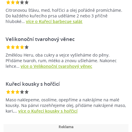
Citronovou šťávu, med, hořčici a olej pořádně promícháme.
Do každého kuřecího prsa uděláme 2 nebo 3 příčně
hluboké…
více o Kuřecí barbecue salát
Velikonoční tvarohový věnec
Změklou Heru, oba cukry a vejce vyšleháme do pěny.
Přidáme tvaroh, rum, mléko a znovu ušleháme. Nakonec
lehce…
více o Velikonoční tvarohový věnec
Kuřecí kousky s hořčicí
Maso naklepeme, osolíme, opepříme a nakrájíme na malé
kousky. Na pánvi rozehřejeme olej, přidáme nakrájené maso,
kari,…
více o Kuřecí kousky s hořčicí