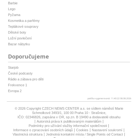
Barbie
Lego
Pyžama
Kosmetika a parfémy
Teplákové soupravy
Dětské boty
Ložní povlečení
Bazar nábytku
Doporučujeme
Starjob
České podcasty
Rádio a zábava pro děti
Frekvence 1
Evropa 2
patička vygenerovaná: 11:40:22 08.08.2026
© 2026 Copyright
CZECH NEWS CENTER a.s.
se sídlem náměstí Marie
Schmolkové 3493/1, 100 00 Praha 10 - Strašnice,
IČO: 02346826, zapsána v OR, sp.zn. B 19490 a dodavatelé obsahu
Autorská práva k publikovaným materiálům
Podmínky pro užívání služby informační společnosti
Informace o zpracování osobních údajů
Cookies
Nastavení soukromí
Vlastnická struktura
Jednotná kontaktní místa / Single Points od Contact