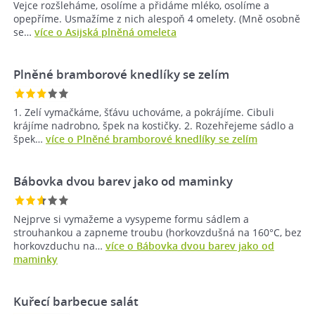
Vejce rozšleháme, osolíme a přidáme mléko, osolíme a
opepříme. Usmažíme z nich alespoň 4 omelety. (Mně osobně
se…
více o Asijská plněná omeleta
Plněné bramborové knedlíky se zelím
1. Zelí vymačkáme, šťávu uchováme, a pokrájíme. Cibuli
krájíme nadrobno, špek na kostičky. 2. Rozehřejeme sádlo a
špek…
více o Plněné bramborové knedlíky se zelím
Bábovka dvou barev jako od maminky
Nejprve si vymažeme a vysypeme formu sádlem a
strouhankou a zapneme troubu (horkovzdušná na 160°C, bez
horkovzduchu na…
více o Bábovka dvou barev jako od
maminky
Kuřecí barbecue salát