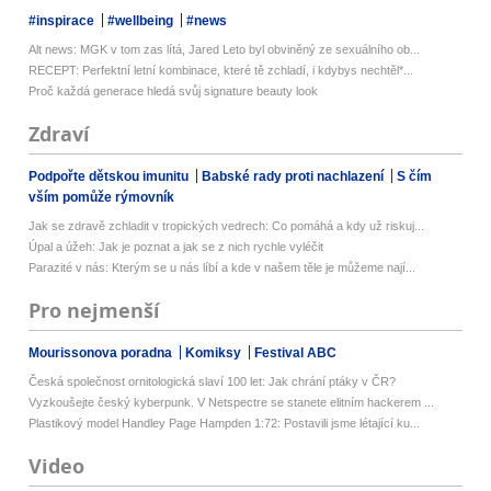
#inspirace
#wellbeing
#news
Alt news: MGK v tom zas lítá, Jared Leto byl obviněný ze sexuálního ob...
RECEPT: Perfektní letní kombinace, které tě zchladí, i kdybys nechtěl*...
Proč každá generace hledá svůj signature beauty look
Zdraví
Podpořte dětskou imunitu
Babské rady proti nachlazení
S čím
vším pomůže rýmovník
Jak se zdravě zchladit v tropických vedrech: Co pomáhá a kdy už riskuj...
Úpal a úžeh: Jak je poznat a jak se z nich rychle vyléčit
Parazité v nás: Kterým se u nás líbí a kde v našem těle je můžeme nají...
Pro nejmenší
Mourissonova poradna
Komiksy
Festival ABC
Česká společnost ornitologická slaví 100 let: Jak chrání ptáky v ČR?
Vyzkoušejte český kyberpunk. V Netspectre se stanete elitním hackerem ...
Plastikový model Handley Page Hampden 1:72: Postavili jsme létající ku...
Video