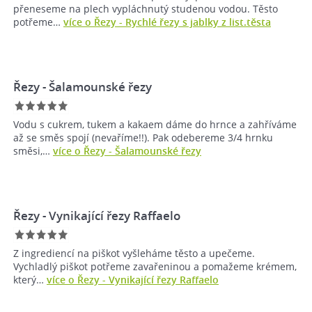
přeneseme na plech vypláchnutý studenou vodou. Těsto
potřeme…
více o Řezy - Rychlé řezy s jablky z list.těsta
Řezy - Šalamounské řezy
Vodu s cukrem, tukem a kakaem dáme do hrnce a zahříváme
až se směs spojí (nevaříme!!). Pak odebereme 3/4 hrnku
směsi,…
více o Řezy - Šalamounské řezy
Řezy - Vynikající řezy Raffaelo
Z ingrediencí na piškot vyšleháme těsto a upečeme.
Vychladlý piškot potřeme zavařeninou a pomažeme krémem,
který…
více o Řezy - Vynikající řezy Raffaelo