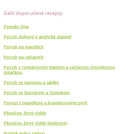
Další doporučené recepty:
Pseudo-čína
Pstruh duhový v anglické slanině
Pstruh na mandlích
Pstruh na rajčatech
Pstruh s tymiánovým máslem a rajčatovo-česnekovou
omáčkou
Pstruh se slaninou a jablky
Pstruh se špenátem a česnekem
Pstruzi s mandlemi a bramborovým pyré
Pšenično-žitný chléb
Pšenično-žitný chléb (kmínový)
Pudink jedna radost