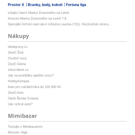
Prostor X
Branky, body, kokoti
Fortuna liga
Létající klavír Marka Ztraceného na Letné
Koncert Marka Ztraceného na Letné 7.8.
Speciální řečníci nad rakví režiséra Laurina (†91): Rozbrečeli i dceru...
Nákupy
hledejceny.cz
Zboží Živě
Osobní vozy
Zboží Dáma
zbozi.blesk.cz
Jak na prohlídku ojetého vozu?
HobbyKompas
Auto pro začátečníka do 100 000 Kč
Zboží Auto
Ojetá Škoda Octavia
Jak vybrat auto?
Mimibazar
Testujte s Mimibazarem
Monster High