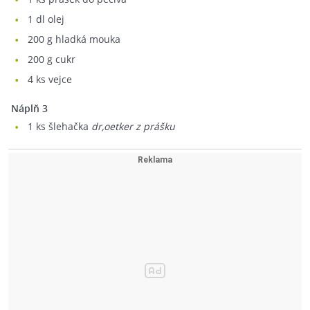
1
dl olej
200
g hladká mouka
200
g cukr
4
ks vejce
náplň 3
1
ks šlehačka
dr,oetker z prášku