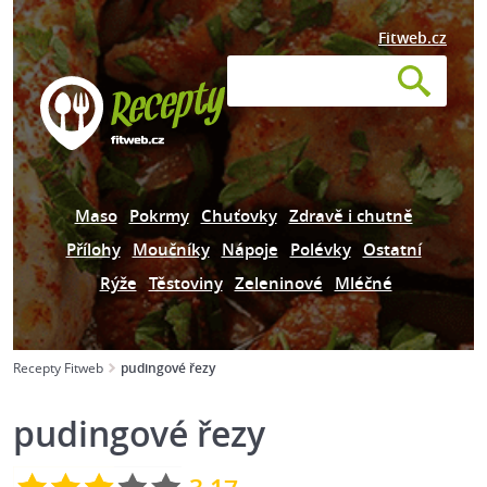
Fitweb.cz
Maso
Pokrmy
Chuťovky
Zdravě i chutně
Přílohy
Moučníky
Nápoje
Polévky
Ostatní
Rýže
Těstoviny
Zeleninové
Mléčné
Recepty Fitweb
pudingové řezy
pudingové řezy