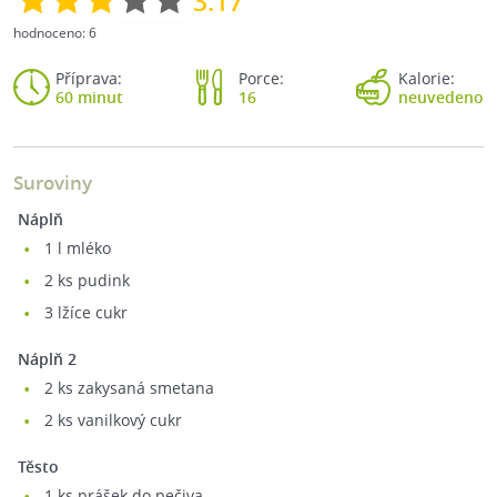
3.17
hodnoceno:
6
Příprava:
Porce:
Kalorie:
60 minut
16
neuvedeno
Suroviny
náplň
1
l mléko
2
ks pudink
3
lžíce cukr
náplň 2
2
ks zakysaná smetana
2
ks vanilkový cukr
těsto
1
ks prášek do pečiva