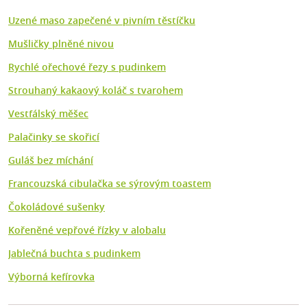
Uzené maso zapečené v pivním těstíčku
Mušličky plněné nivou
Rychlé ořechové řezy s pudinkem
Strouhaný kakaový koláč s tvarohem
Vestfálský měšec
Palačinky se skořicí
Guláš bez míchání
Francouzská cibulačka se sýrovým toastem
Čokoládové sušenky
Kořeněné vepřové řízky v alobalu
Jablečná buchta s pudinkem
Výborná kefírovka