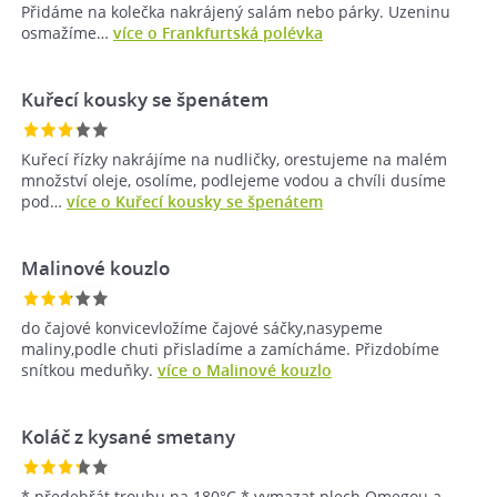
Přidáme na kolečka nakrájený salám nebo párky. Uzeninu
osmažíme…
více o Frankfurtská polévka
Kuřecí kousky se špenátem
Kuřecí řízky nakrájíme na nudličky, orestujeme na malém
množství oleje, osolíme, podlejeme vodou a chvíli dusíme
pod…
více o Kuřecí kousky se špenátem
Malinové kouzlo
do čajové konvicevložíme čajové sáčky,nasypeme
maliny,podle chuti přisladíme a zamícháme. Přizdobíme
snítkou meduňky.
více o Malinové kouzlo
Koláč z kysané smetany
* předehřát troubu na 180°C * vymazat plech Omegou a