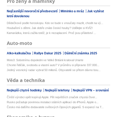
Pro ženy a maminky
Nejčastější novoroční předsevzetí
Miminko a mráz
Jak vybírat
letní dovolenou
Dědečkové podle horoskopu. Kdo se bude s vnoučaty mazlit, chodit na vý...
Houbaření s dětmi. Jak dobře znáte české houby? Udělejte si KVÍZ!
Kamarádka, která zažila totéž, je k nezaplacení. Proč jsou přátelství ...
Auto-moto
Alko-kalkulačka
Rallye Dakar 2025
Dálniční známka 2025
Moto3: Sobotnímu dopoledni ve Velké Británii kraloval Uriarte
Chcete řidičák, svobodu a vlastní auto? V průměru si připravte 337.000...
Jediný vesnický radar vybral 50 milionů. Obyvatelé se přitom dávno bou...
Věda a technika
Nejlepší chytré hodinky
Nejlepší telefony
Nejlepší VPN – srovnání
Čínští výrobci opět kopírují Apple. Pět největších značek chystá čtver...
Rusko požaduje povinnou instalaci státních aplikací do iPhonů. Apple o...
Česko má dalšího dodavatele světových čipových gigantů. S expanzí na T...