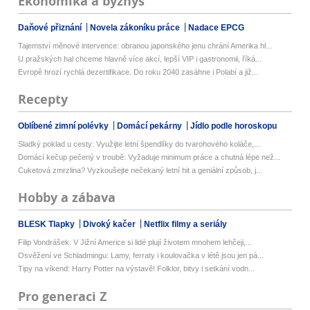
Ekonomika a byznys
Daňové přiznání
Novela zákoníku práce
Nadace EPCG
Tajemství měnové intervence: obranou japonského jenu chrání Amerika hl...
U pražských hal chceme hlavně více akcí, lepší VIP i gastronomii, říká...
Evropě hrozí rychlá dezertifikace. Do roku 2040 zasáhne i Polabí a již...
Recepty
Oblíbené zimní polévky
Domácí pekárny
Jídlo podle horoskopu
Sladký poklad u cesty: Využijte letní špendlíky do tvarohového koláče,...
Domácí kečup pečený v troubě: Vyžaduje minimum práce a chutná lépe než...
Cuketová zmrzlina? Vyzkoušejte nečekaný letní hit a geniální způsob, j...
Hobby a zábava
BLESK Tlapky
Divoký kačer
Netflix filmy a seriály
Filip Vondrášek: V Jižní Americe si lidé plují životem mnohem lehčeji,...
Osvěžení ve Schladmingu: Lamy, ferraty i koulovačka v létě jsou jen pá...
Tipy na víkend: Harry Potter na výstavě! Folklor, bitvy i setkání vodn...
Pro generaci Z