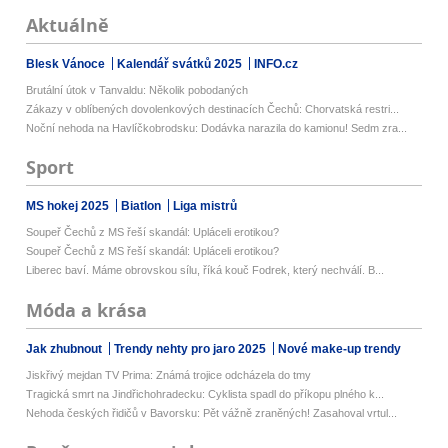
Aktuálně
Blesk Vánoce
Kalendář svátků 2025
INFO.cz
Brutální útok v Tanvaldu: Několik pobodaných
Zákazy v oblíbených dovolenkových destinacích Čechů: Chorvatská restri...
Noční nehoda na Havlíčkobrodsku: Dodávka narazila do kamionu! Sedm zra...
Sport
MS hokej 2025
Biatlon
Liga mistrů
Soupeř Čechů z MS řeší skandál: Upláceli erotikou?
Soupeř Čechů z MS řeší skandál: Upláceli erotikou?
Liberec baví. Máme obrovskou sílu, říká kouč Fodrek, který nechválí. B...
Móda a krása
Jak zhubnout
Trendy nehty pro jaro 2025
Nové make-up trendy
Jiskřivý mejdan TV Prima: Známá trojice odcházela do tmy
Tragická smrt na Jindřichohradecku: Cyklista spadl do příkopu plného k...
Nehoda českých řidičů v Bavorsku: Pět vážně zraněných! Zasahoval vrtul...