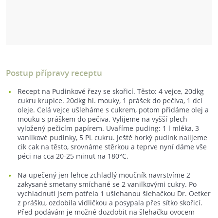
Postup přípravy receptu
Recept na Pudinkové řezy se skořicí. Těsto: 4 vejce, 20dkg
cukru krupice. 20dkg hl. mouky, 1 prášek do pečiva, 1 dcl
oleje. Celá vejce ušleháme s cukrem, potom přidáme olej a
mouku s práškem do pečiva. Vylijeme na vyšší plech
vyložený pečicím papírem. Uvaříme puding: 1 l mléka, 3
vanilkové pudinky, 5 PL cukru. Ještě horký pudink nalijeme
cik cak na těsto, srovnáme stěrkou a teprve nyní dáme vše
péci na cca 20-25 minut na 180°C.
Na upečený jen lehce zchladlý moučník navrstvíme 2
zakysané smetany smíchané se 2 vanilkovými cukry. Po
vychladnutí jsem potřela 1 ušlehanou šlehačkou Dr. Oetker
z prášku, ozdobila vidličkou a posypala přes sítko skořicí.
Před podávám je možné dozdobit na šlehačku ovocem