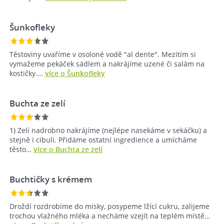
Šunkofleky
Těstoviny uvaříme v osoloné vodě "al dente". Mezitím si
vymažeme pekáček sádlem a nakrájíme uzené či salám na
kostičky.…
více o Šunkofleky
Buchta ze zelí
1) Zelí nadrobno nakrájíme (nejlépe nasekáme v sekáčku) a
stejně i cibuli. Přidáme ostatní ingredience a umícháme
těsto…
více o Buchta ze zelí
Buchtičky s krémem
Droždí rozdrobíme do misky, posypeme lžící cukru, zalijeme
trochou vlažného mléka a necháme vzejít na teplém místě…