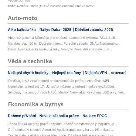
Veggie Burritos
KVÍZ: Rafťáci. Otestujte své znalosti kultovní letní komedie
Auto-moto
Alko-kalkulačka
Rallye Dakar 2025
Dálniční známka 2025
Více než polovina Němců je pro zrušení neomezené rychlosti. Vláda řekl...
Manthey slaví 30 let: Dopřejte svému Porsche závodní DNA z Nürburgring...
Dacia, Ford i Suzuki zastavují linky. Vyschlý Dunaj drtí energetiku Ba...
Věda a technika
Nejlepší chytré hodinky
Nejlepší telefony
Nejlepší VPN – srovnání
Co dělat, když ztratíte mobil na dovolené? Je potřeba znát číslo IMEI ...
Nečekejte na Android 17. Už teď si můžete ty nejlepší funkce vyzkoušet...
Synology má „novou“ řadu NASů. Modely Neo+ lákají výkonem, SSD a vyměn...
Ekonomika a byznys
Daňové přiznání
Novela zákoníku práce
Nadace EPCG
Jedna česká iluze se právě rozpadá. Zelená transformace je pojistkou p...
Obří obchod v letectví. Americké Apollo kupuje easyJet za 161 miliard ...
Tekuté zlato opět dostojí své přezdívce. Zdražení běžné potraviny brzy...