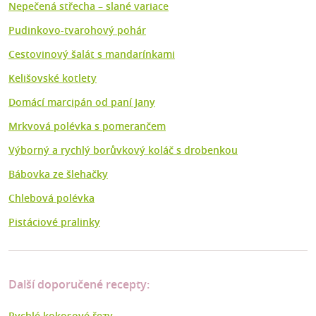
Nepečená střecha – slané variace
Pudinkovo-tvarohový pohár
Cestovinový šalát s mandarínkami
Kelišovské kotlety
Domácí marcipán od paní Jany
Mrkvová polévka s pomerančem
Výborný a rychlý borůvkový koláč s drobenkou
Bábovka ze šlehačky
Chlebová polévka
Pistáciové pralinky
Další doporučené recepty:
Rychlé kokosové řezy