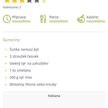
3
hodnoceno:
2
Příprava:
Porce:
Kalorie:
neuvedeno
neuvedeno
neuvedeno
Suroviny
šunka
nemusí být
2
stroužek česnek
tavený sýr
na zahuštění
1
ks smetana
200
g sýr niva
těstoviny
Penne nebo vrtulky