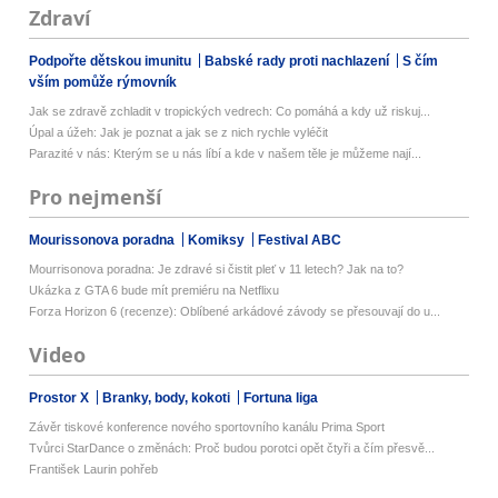
Zdraví
Podpořte dětskou imunitu
Babské rady proti nachlazení
S čím
vším pomůže rýmovník
Jak se zdravě zchladit v tropických vedrech: Co pomáhá a kdy už riskuj...
Úpal a úžeh: Jak je poznat a jak se z nich rychle vyléčit
Parazité v nás: Kterým se u nás líbí a kde v našem těle je můžeme nají...
Pro nejmenší
Mourissonova poradna
Komiksy
Festival ABC
Mourrisonova poradna: Je zdravé si čistit pleť v 11 letech? Jak na to?
Ukázka z GTA 6 bude mít premiéru na Netflixu
Forza Horizon 6 (recenze): Oblíbené arkádové závody se přesouvají do u...
Video
Prostor X
Branky, body, kokoti
Fortuna liga
Závěr tiskové konference nového sportovního kanálu Prima Sport
Tvůrci StarDance o změnách: Proč budou porotci opět čtyři a čím přesvě...
František Laurin pohřeb