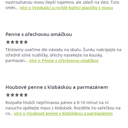
nastrouhanou nivou (lepší najemno, ale záleží na Vás). Tuto
směs…
více o Vynikající a rychlé kuřecí placičky s nivou
Penne s ořechovou omáčkou
Těstoviny uvaříme dle návodu na obalu. Šunku nakrájejte na
středně silné nudličky, ořechy nasekejte na kousky,
parmazán…
více o Penne s ořechovou omáčkou
Houbové penne s klobáskou a parmazánem
Rozpalte hlubší nepřilnavou pánev a 8-10 minut na ní
nasucho opékejte maso z klobásek. Rozdělte ho vařečkou na
co…
více o Houbové penne s klobáskou a parmazánem