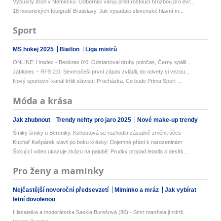
Výbušný dron v Německu: Odborníci varují před rostoucí hrozbou pro evr...
18 historických fotografií Bratislavy. Jak vypadalo slovenské hlavní m...
Sport
MS hokej 2025
Biatlon
Liga mistrů
ONLINE: Hradec - Besiktas 0:0. Odstartoval druhý poločas, Černý spálil...
Jablonec – RFS 2:0. Severočeši první zápas zvládli, do odvety si vezou...
Nový sportovní kanál křtili slávisti i Procházka. Co bude Prima Sport ...
Móda a krása
Jak zhubnout
Trendy nehty pro jaro 2025
Nové make-up trendy
Šmiky šmiky u Bereniky. Kohoutová se rozhodla zásadně změnit účes
Kuchař Kašpárek slavil po boku krásky: Dojemné přání k narozeninám
Šokující video ukazuje zkázu na palubě: Prudký propad letadla o desítk...
Pro ženy a maminky
Nejčastější novoroční předsevzetí
Miminko a mráz
Jak vybírat
letní dovolenou
Hlasatelka a moderátorka Saskia Burešová (80) - Smrt manžela ji zdrtil...