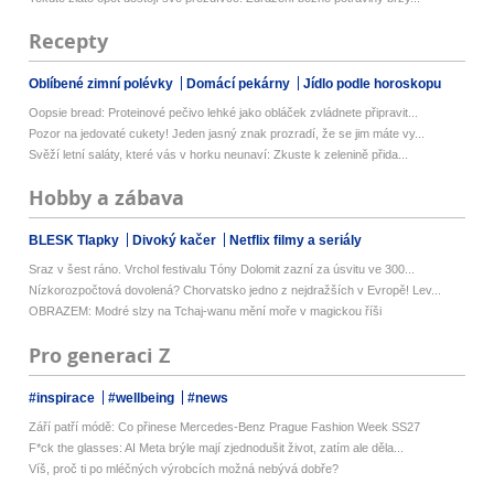
Recepty
Oblíbené zimní polévky
Domácí pekárny
Jídlo podle horoskopu
Oopsie bread: Proteinové pečivo lehké jako obláček zvládnete připravit...
Pozor na jedovaté cukety! Jeden jasný znak prozradí, že se jim máte vy...
Svěží letní saláty, které vás v horku neunaví: Zkuste k zelenině přida...
Hobby a zábava
BLESK Tlapky
Divoký kačer
Netflix filmy a seriály
Sraz v šest ráno. Vrchol festivalu Tóny Dolomit zazní za úsvitu ve 300...
Nízkorozpočtová dovolená? Chorvatsko jedno z nejdražších v Evropě! Lev...
OBRAZEM: Modré slzy na Tchaj-wanu mění moře v magickou říši
Pro generaci Z
#inspirace
#wellbeing
#news
Září patří módě: Co přinese Mercedes-Benz Prague Fashion Week SS27
F*ck the glasses: AI Meta brýle mají zjednodušit život, zatím ale děla...
Víš, proč ti po mléčných výrobcích možná nebývá dobře?