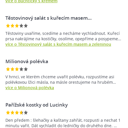
více o Buchtičky s krémem
Těstovinový salát s kuřecím masem…
Těstoviny uvaříme, scedíme a necháme vychladnout. Kuřecí
prsa nakrájíme na kostičky, osolíme, opepříme a posypeme…
více o Těstovinový salát s kuřecím masem a zeleninou
Milionová polévka
V hrnci, ve kterém chceme uvařit polévku, rozpustíme asi
polévkovou lžici másla, na másle orestujeme na hrubém…
více o Milionová polévka
Pařížské kostky od Lucinky
Den předem : šlehačky a kaštany zahřát, rozpusti a nechat 1
minutu vařit. Dát vychladit do ledničky do druhého dne. …