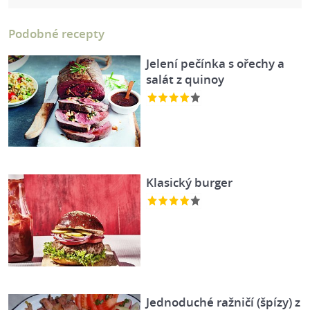
Podobné recepty
Jelení pečínka s ořechy a
salát z quinoy
Klasický burger
Jednoduché ražničí (špízy) z