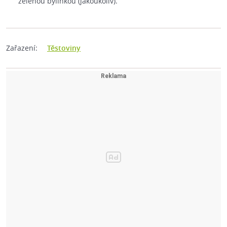
zelenou bylinkou (jakoukoliv).
Zařazení:
Těstoviny