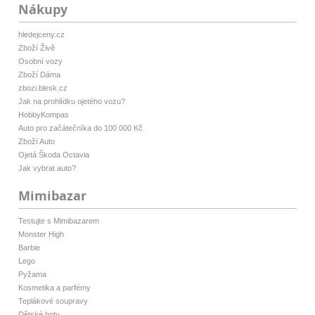
Nákupy
hledejceny.cz
Zboží Živě
Osobní vozy
Zboží Dáma
zbozi.blesk.cz
Jak na prohlídku ojetého vozu?
HobbyKompas
Auto pro začátečníka do 100 000 Kč
Zboží Auto
Ojetá Škoda Octavia
Jak vybrat auto?
Mimibazar
Testujte s Mimibazarem
Monster High
Barbie
Lego
Pyžama
Kosmetika a parfémy
Teplákové soupravy
Dětské boty