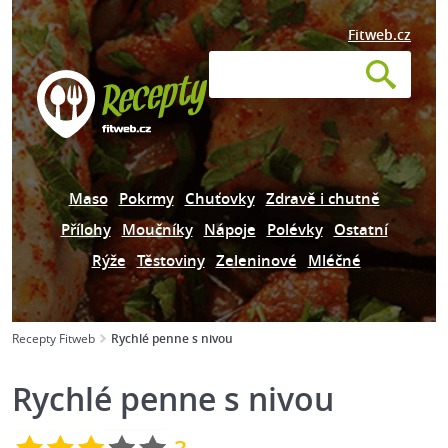
Fitweb.cz
Maso
Pokrmy
Chuťovky
Zdravě i chutně
Přílohy
Moučníky
Nápoje
Polévky
Ostatní
Rýže
Těstoviny
Zeleninové
Mléčné
Recepty Fitweb
Rychlé penne s nivou
Rychlé penne s nivou