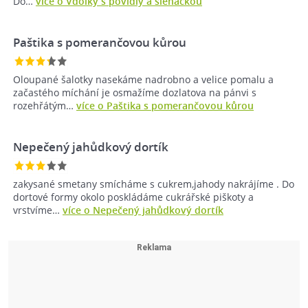
Do…
více o Vdolky s povidly a šlehačkou
Paštika s pomerančovou kůrou
Oloupané šalotky nasekáme nadrobno a velice pomalu a
začastého míchání je osmažíme dozlatova na pánvi s
rozehřátým…
více o Paštika s pomerančovou kůrou
Nepečený jahůdkový dortík
zakysané smetany smícháme s cukrem,jahody nakrájíme . Do
dortové formy okolo poskládáme cukrářské piškoty a
vrstvíme…
více o Nepečený jahůdkový dortík