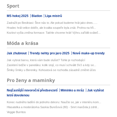
Sport
MS hokej 2025
Biatlon
Liga mistrů
Zadražil po Besiktasi: Štve nás to. Ale pokud budeme hrát jako dnes......
Hradec hrál velice dobře, ale kvalita soupeře byla znát. Prohra na hři...
Kozlovi vyšla změna formace: Takhle chceme hrát! Výhru zařídili sváteč...
Móda a krása
Jak zhubnout
Trendy nehty pro jaro 2025
Nové make-up trendy
Jak vybrat barvu, která vám bude slušet? Tohle je rozhodující
Zasklení lodžie v paneláku: kolik stojí, co musí schválit SVJ a kdy se...
Šmiky šmiky u Bereniky. Kohoutová se rozhodla zásadně změnit účes
Pro ženy a maminky
Nejčastější novoroční předsevzetí
Miminko a mráz
Jak vybírat
letní dovolenou
Konec nudného ladění do jednoho dekoru: Naučte se, jak v interiéru kom...
Hlasatelka a moderátorka Saskia Burešová (80) - Smrt manžela ji zdrtil...
Veggie Burritos