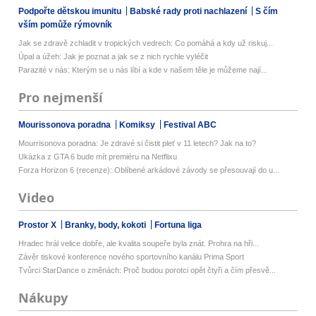
Podpořte dětskou imunitu
Babské rady proti nachlazení
S čím
vším pomůže rýmovník
Jak se zdravě zchladit v tropických vedrech: Co pomáhá a kdy už riskuj...
Úpal a úžeh: Jak je poznat a jak se z nich rychle vyléčit
Parazité v nás: Kterým se u nás líbí a kde v našem těle je můžeme nají...
Pro nejmenší
Mourissonova poradna
Komiksy
Festival ABC
Mourrisonova poradna: Je zdravé si čistit pleť v 11 letech? Jak na to?
Ukázka z GTA 6 bude mít premiéru na Netflixu
Forza Horizon 6 (recenze): Oblíbené arkádové závody se přesouvají do u...
Video
Prostor X
Branky, body, kokoti
Fortuna liga
Hradec hrál velice dobře, ale kvalita soupeře byla znát. Prohra na hři...
Závěr tiskové konference nového sportovního kanálu Prima Sport
Tvůrci StarDance o změnách: Proč budou porotci opět čtyři a čím přesvě...
Nákupy