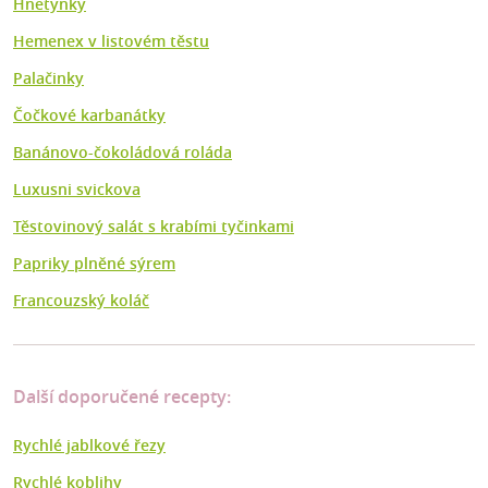
Hnetynky
Hemenex v listovém těstu
Palačinky
Čočkové karbanátky
Banánovo-čokoládová roláda
Luxusni svickova
Těstovinový salát s krabími tyčinkami
Papriky plněné sýrem
Francouzský koláč
Další doporučené recepty:
Rychlé jablkové řezy
Rychlé koblihy