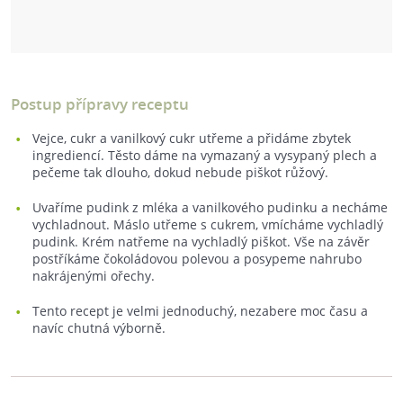
Postup přípravy receptu
Vejce, cukr a vanilkový cukr utřeme a přidáme zbytek
ingrediencí. Těsto dáme na vymazaný a vysypaný plech a
pečeme tak dlouho, dokud nebude piškot růžový.
Uvaříme pudink z mléka a vanilkového pudinku a necháme
vychladnout. Máslo utřeme s cukrem, vmícháme vychladlý
pudink. Krém natřeme na vychladlý piškot. Vše na závěr
postříkáme čokoládovou polevou a posypeme nahrubo
nakrájenými ořechy.
Tento recept je velmi jednoduchý, nezabere moc času a
navíc chutná výborně.