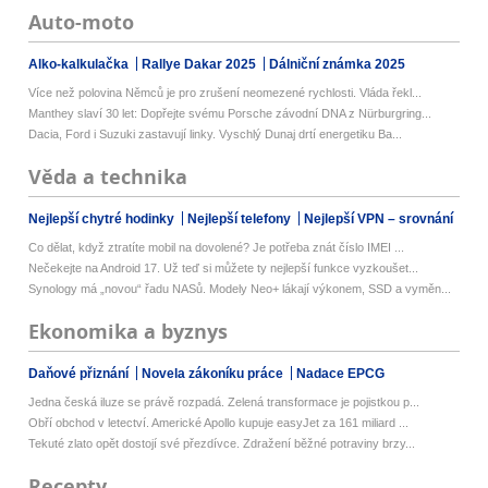
Auto-moto
Alko-kalkulačka
Rallye Dakar 2025
Dálniční známka 2025
Více než polovina Němců je pro zrušení neomezené rychlosti. Vláda řekl...
Manthey slaví 30 let: Dopřejte svému Porsche závodní DNA z Nürburgring...
Dacia, Ford i Suzuki zastavují linky. Vyschlý Dunaj drtí energetiku Ba...
Věda a technika
Nejlepší chytré hodinky
Nejlepší telefony
Nejlepší VPN – srovnání
Co dělat, když ztratíte mobil na dovolené? Je potřeba znát číslo IMEI ...
Nečekejte na Android 17. Už teď si můžete ty nejlepší funkce vyzkoušet...
Synology má „novou“ řadu NASů. Modely Neo+ lákají výkonem, SSD a vyměn...
Ekonomika a byznys
Daňové přiznání
Novela zákoníku práce
Nadace EPCG
Jedna česká iluze se právě rozpadá. Zelená transformace je pojistkou p...
Obří obchod v letectví. Americké Apollo kupuje easyJet za 161 miliard ...
Tekuté zlato opět dostojí své přezdívce. Zdražení běžné potraviny brzy...
Recepty