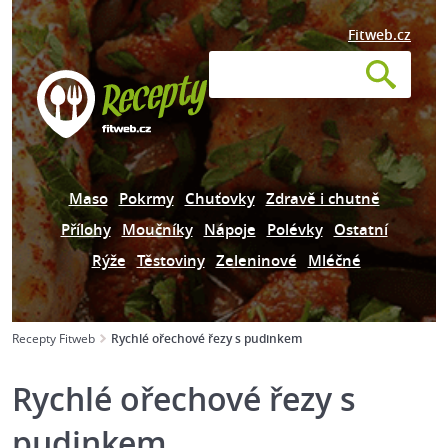
Fitweb.cz
Maso
Pokrmy
Chuťovky
Zdravě i chutně
Přílohy
Moučníky
Nápoje
Polévky
Ostatní
Rýže
Těstoviny
Zeleninové
Mléčné
Recepty Fitweb
Rychlé ořechové řezy s pudinkem
Rychlé ořechové řezy s
pudinkem