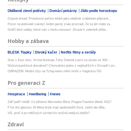
Oblíbené zimní polévky
Domácí pekárny
Jídlo podle horoskopu
Oopsie bread: Proteinové pečivo lehké jako obláček zvládnete připravit...
Pozor na jedovaté cukety! Jeden jasný znak prozradí, že se jim máte vy...
Svěží letní saláty, které vás v horku neunaví: Zkuste k zelenině přida...
Hobby a zábava
BLESK Tlapky
Divoký kačer
Netflix filmy a seriály
Sraz v šest ráno. Vrchol festivalu Tóny Dolomit zazní za úsvitu ve 300...
Nízkorozpočtová dovolená? Chorvatsko jedno z nejdražších v Evropě! Lev...
OBRAZEM: Modré slzy na Tchaj-wanu mění moře v magickou říši
Pro generaci Z
#inspirace
#wellbeing
#news
Září patří módě: Co přinese Mercedes-Benz Prague Fashion Week SS27
F*ck the glasses: AI Meta brýle mají zjednodušit život, zatím ale děla...
Víš, proč ti po mléčných výrobcích možná nebývá dobře?
Zdraví