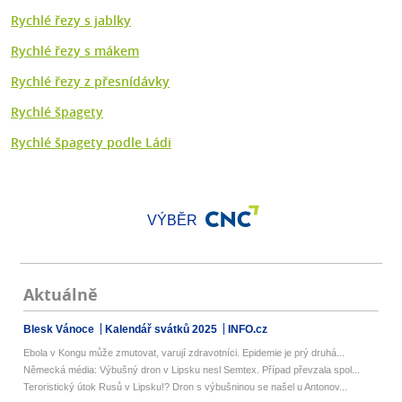
Rychlé řezy s jablky
Rychlé řezy s mákem
Rychlé řezy z přesnídávky
Rychlé špagety
Rychlé špagety podle Ládi
VÝBĚR
Aktuálně
Blesk Vánoce
Kalendář svátků 2025
INFO.cz
Ebola v Kongu může zmutovat, varují zdravotníci. Epidemie je prý druhá...
Německá média: Výbušný dron v Lipsku nesl Semtex. Případ převzala spol...
Teroristický útok Rusů v Lipsku!? Dron s výbušninou se našel u Antonov...