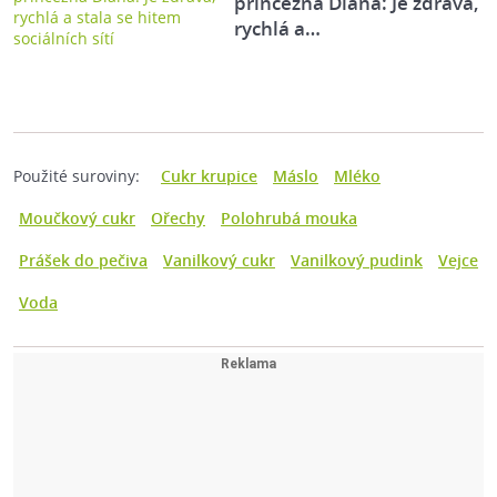
princezna Diana: Je zdravá,
rychlá a…
Použité suroviny:
Cukr krupice
Máslo
Mléko
Moučkový cukr
Ořechy
Polohrubá mouka
Prášek do pečiva
Vanilkový cukr
Vanilkový pudink
Vejce
Voda