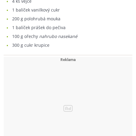
4
ks vejce
1
balíček vanilkový cukr
200
g polohrubá mouka
1
balíček prášek do pečiva
100
g ořechy
nahrubo nasekané
300
g cukr krupice