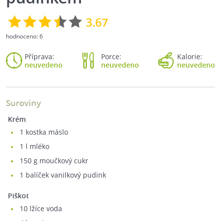
3.67
hodnoceno:
6
Příprava:
Porce:
Kalorie:
neuvedeno
neuvedeno
neuvedeno
Suroviny
Krém
1
kostka máslo
1
l mléko
150
g moučkový cukr
1
balíček vanilkový pudink
Piškot
10
lžíce voda