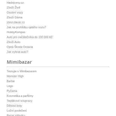
hledejceny.cz
Zboží Živě
Osobní vozy
Zboží Dáma
zbozi.blesk.cz
Jak na prohlídku ojetého vozu?
HobbyKompas
Auto pro začátečníka do 100 000 Kč
Zboží Auto
Ojetá Škoda Octavia
Jak vybrat auto?
Mimibazar
Testujte s Mimibazarem
Monster High
Barbie
Lego
Pyžama
Kosmetika a parfémy
Teplákové soupravy
Dětské boty
Ložní povlečení
Bazar nábytku