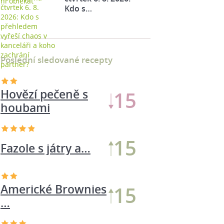
Kdo s…
Poslední sledované recepty
Hovězí pečeně s
15
houbami
15
Fazole s játry a…
Americké Brownies
15
…