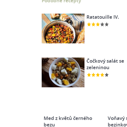
Podobné recepty
Ratatouille IV.
Čočkový salát se
zeleninou
Med z květů černého
Voňavý s
bezu
bezinko