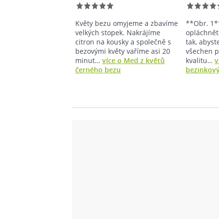
Květy bezu omyjeme a zbavíme
**Obr. 1*
velkých stopek. Nakrájíme
opláchnět
citron na kousky a společně s
tak, abyst
bezovými květy vaříme asi 20
všechen py
minut…
více o Med z květů
kvalitu…
v
černého bezu
bezinkov