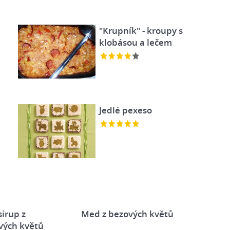
"Krupník" - kroupy s
klobásou a lečem
Jedlé pexeso
irup z
Med z bezových květů
vých květů