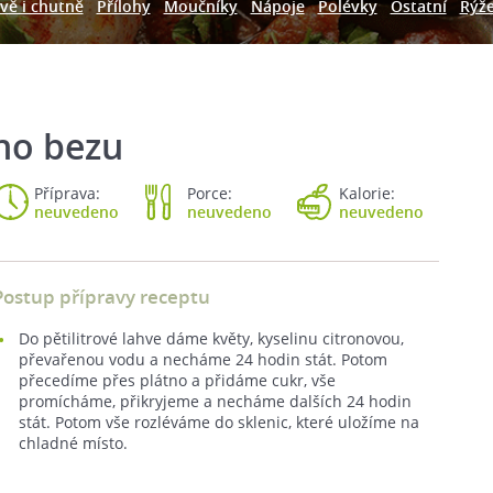
vě i chutně
Přílohy
Moučníky
Nápoje
Polévky
Ostatní
Rýž
ého bezu
Příprava:
Porce:
Kalorie:
neuvedeno
neuvedeno
neuvedeno
Postup přípravy receptu
Do pětilitrové lahve dáme květy, kyselinu citronovou,
převařenou vodu a necháme 24 hodin stát. Potom
přecedíme přes plátno a přidáme cukr, vše
promícháme, přikryjeme a necháme dalších 24 hodin
stát. Potom vše rozléváme do sklenic, které uložíme na
chladné místo.