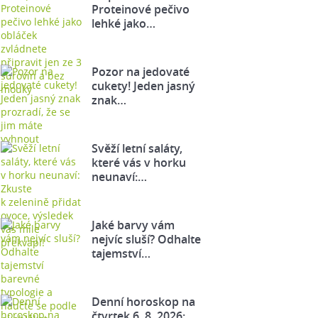
Proteinové pečivo
lehké jako…
Pozor na jedovaté
cukety! Jeden jasný
znak…
Svěží letní saláty,
které vás v horku
neunaví:…
Jaké barvy vám
nejvíc sluší? Odhalte
tajemství…
Denní horoskop na
čtvrtek 6. 8. 2026: