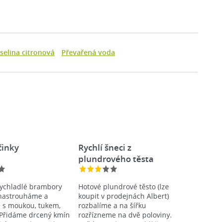
selina citronová
Převařená voda
činky
Rychlí šneci z
plundrového těsta
ychladlé brambory
Hotové plundrové těsto (lze
nastrouháme a
koupit v prodejnách Albert)
 s moukou, tukem,
rozbalíme a na šířku
 Přidáme drcený kmín
rozřízneme na dvě poloviny.