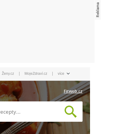
|
|
Ženy.cz
MojeZdraví.cz
více
Fitweb.cz