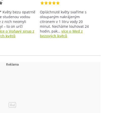
* Květy bezu opatrně
Opláchnuté květy svaříme s
e studenou vodou
oloupaným nakrájeným
e z nich neomyli
citronem v 1 litru vody 20
l – to on určí
minut. Necháme louhovat 24
íce o Voňavý sirup z
hodin, pak…
více o Med z
ých květů
bezových květů