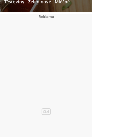
e
Těstoviny
Zeleninové
Mléčné