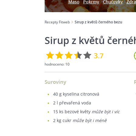
Maso
Pokrmy
Chuťovky
Zdra
Recepty Fitweb
Sirup z květů černého bezu
Sirup z květů čern
3.7
hodnoceno:
10
Suroviny
40
g kyselina citronová
2
l převařená voda
15
ks bezové květy
může být i víc
2
kg cukr
může být i méně