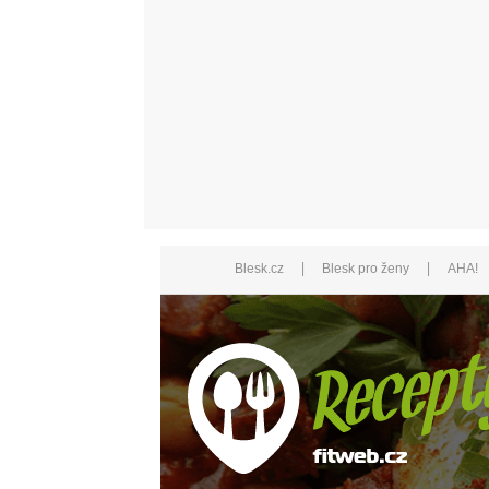
|
|
Blesk.cz
Blesk pro ženy
AHA!