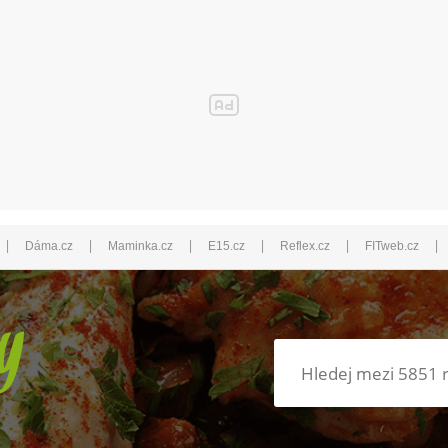
|
|
|
|
|
|
Dáma.cz
Maminka.cz
E15.cz
Reflex.cz
FITweb.cz