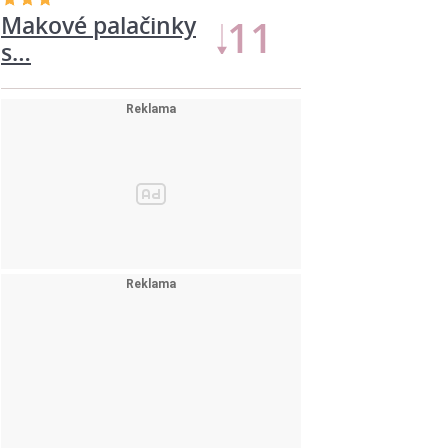
Makové palačinky
11
s…