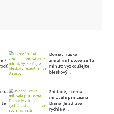
Domácí ruská
e 7
zmrzlina hotová za 15
vodů
minut: Vyzkoušejte
bleskový…
tku:
Snídaně, kterou
milovala princezna
íte
Diana: Je zdravá,
rychlá a…