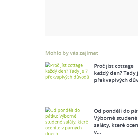
Mohlo by vás zajímat
Proč jíst cottage
každý den? Tady j
překvapivých dů
Od pondělí do pá
Výborné studené
saláty, které ocen
v…