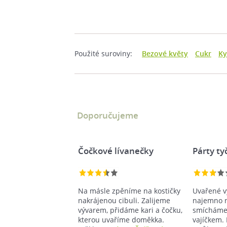
Použité suroviny:
Bezové květy
Cukr
Ky
Doporučujeme
Čočkové lívanečky
Párty ty
Na másle zpěníme na kostičky
Uvařené v
nakrájenou cibuli. Zalijeme
najemno 
vývarem, přidáme kari a čočku,
smícháme
kterou uvaříme doměkka.
vajíčkem.