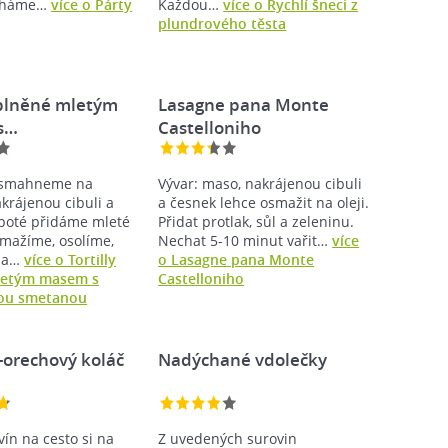
echáme…
více o Párty
Každou…
více o Rychlí šneci z
plundrového těsta
 plněné mletým
Lasagne pana Monte
s…
Castelloniho
osmahneme na
Vývar: maso, nakrájenou cibuli
krájenou cibuli a
a česnek lehce osmažit na oleji.
poté přidáme mleté
Přidat protlak, sůl a zeleninu.
mažíme, osolíme,
Nechat 5-10 minut vařit…
více
 a…
více o Tortilly
o Lasagne pana Monte
letým masem s
Castelloniho
ou smetanou
orechový koláč
Nadýchané vdolečky
vín na cesto si na
Z uvedených surovin