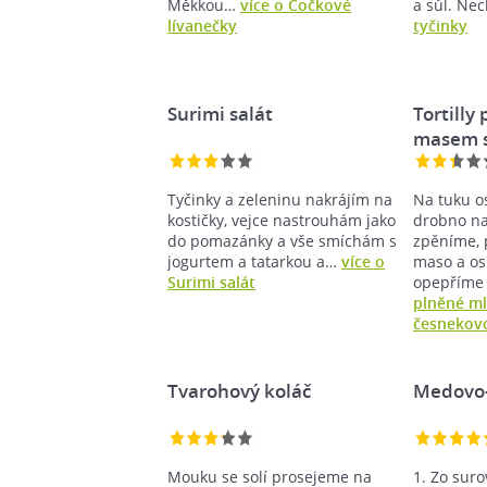
Měkkou…
více o Čočkové
a sůl. N
lívanečky
tyčinky
Surimi salát
Tortilly
masem 
Tyčinky a zeleninu nakrájím na
Na tuku 
kostičky, vejce nastrouhám jako
drobno na
do pomazánky a vše smíchám s
zpěníme, 
jogurtem a tatarkou a…
více o
maso a os
Surimi salát
opepříme
plněné m
česnekov
Tvarohový koláč
Medovo-
Mouku se solí prosejeme na
1. Zo suro