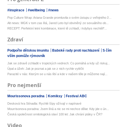
#inspirace
#wellbeing
#news
Pop Culture Wrap: Ariana Grande promluvila o svém ústupu z veřejného ž...
Alt news: MGK v tom zas lítá, Jared Leto byl obviněný ze sexuálního ob...
RECEPT: Perfektní letní kombinace, které tě zchladí, i kdybys nechtěl*...
Zdraví
Podpořte dětskou imunitu
Babské rady proti nachlazení
S čím
vším pomůže rýmovník
Jak se zdravě zchladit v tropických vedrech: Co pomáhá a kdy už riskuj...
Úpal a úžeh: Jak je poznat a jak se z nich rychle vyléčit
Parazité v nás: Kterým se u nás líbí a kde v našem těle je můžeme nají...
Pro nejmenší
Mourissonova poradna
Komiksy
Festival ABC
Desková hra Stínadla: Rychlé šípy ožívají v napínavé
Mourrisonova poradna: Jsem líná a nic se mi nechce dělat: Kdy jde o ún...
Česká společnost ornitologická slaví 100 let: Jak chrání ptáky v ČR?
Video