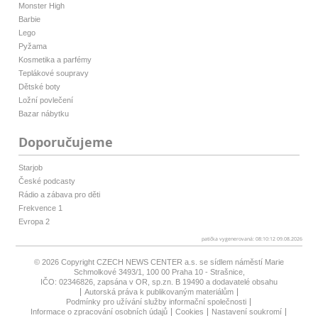
Monster High
Barbie
Lego
Pyžama
Kosmetika a parfémy
Teplákové soupravy
Dětské boty
Ložní povlečení
Bazar nábytku
Doporučujeme
Starjob
České podcasty
Rádio a zábava pro děti
Frekvence 1
Evropa 2
patička vygenerovaná: 08:10:12 09.08.2026
© 2026 Copyright
CZECH NEWS CENTER a.s.
se sídlem náměstí Marie
Schmolkové 3493/1, 100 00 Praha 10 - Strašnice,
IČO: 02346826, zapsána v OR, sp.zn. B 19490 a dodavatelé obsahu
Autorská práva k publikovaným materiálům
Podmínky pro užívání služby informační společnosti
Informace o zpracování osobních údajů
Cookies
Nastavení soukromí