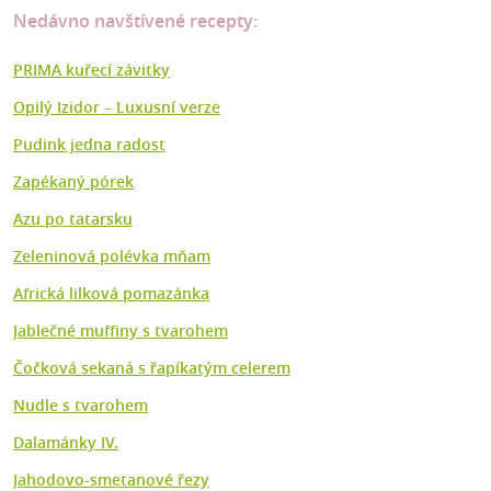
Nedávno navštívené recepty:
PRIMA kuřecí závitky
Opilý Izidor – Luxusní verze
Pudink jedna radost
Zapékaný pórek
Azu po tatarsku
Zeleninová polévka mňam
Africká lilková pomazánka
Jablečné muffiny s tvarohem
Čočková sekaná s řapíkatým celerem
Nudle s tvarohem
Dalamánky IV.
Jahodovo-smetanové řezy