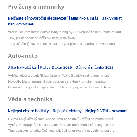
Pro ženy a maminky
Nejčastější novoroční předsevzetí
Miminko a mráz
Jak vybírat
letní dovolenou
Vracejí se vám doma dokola rýmy a angíny? Chyba může být v zubním kart...
Tipy, jak usnadnit prvňáčkovi nástup do školy
Tady hlídám já! 40 momentek, na kterých převzali mateřské povinnosti k...
Auto-moto
Alko-kalkulačka
Rallye Dakar 2025
Dálniční známka 2025
Výhřev, čidla a stačí, říká průzkum. Pokročilá elektronika není priori...
MotoGP: Martin proměnil pole position ve výhru v britském sprintu
Câmara se vyjádřil ke spekulacím, které ho pojí se sedačkou u Haasu
Věda a technika
Nejlepší chytré hodinky
Nejlepší telefony
Nejlepší VPN – srovnání
O2 má nový dětský tarif, kde se data nezastaví. Pořídit ho mohou rodič...
Vybíráme nejlepší herní adaptace Pána prstenů. Moderní pecky i histori...
Tuto dopravní značku Češi neznají. Její ignorování vás vyjde na pět ti...