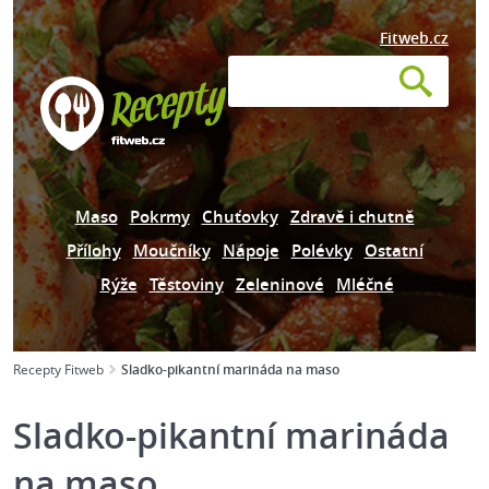
Fitweb.cz
Maso
Pokrmy
Chuťovky
Zdravě i chutně
Přílohy
Moučníky
Nápoje
Polévky
Ostatní
Rýže
Těstoviny
Zeleninové
Mléčné
Recepty Fitweb
Sladko-pikantní marináda na maso
Sladko-pikantní marináda
na maso