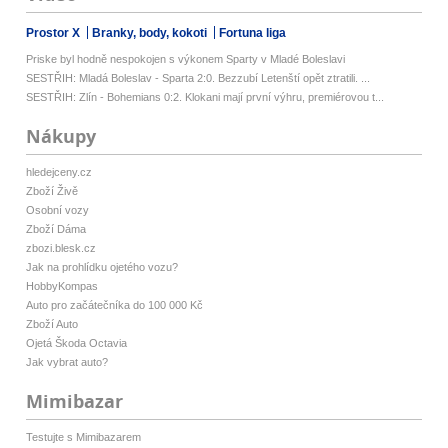
Prostor X
Branky, body, kokoti
Fortuna liga
Priske byl hodně nespokojen s výkonem Sparty v Mladé Boleslavi
SESTŘIH: Mladá Boleslav - Sparta 2:0. Bezzubí Letenští opět ztratili. ...
SESTŘIH: Zlín - Bohemians 0:2. Klokani mají první výhru, premiérovou t...
Nákupy
hledejceny.cz
Zboží Živě
Osobní vozy
Zboží Dáma
zbozi.blesk.cz
Jak na prohlídku ojetého vozu?
HobbyKompas
Auto pro začátečníka do 100 000 Kč
Zboží Auto
Ojetá Škoda Octavia
Jak vybrat auto?
Mimibazar
Testujte s Mimibazarem