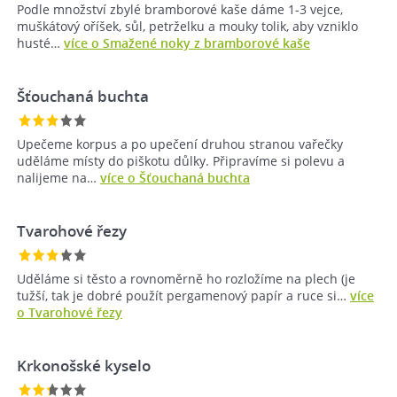
Podle množství zbylé bramborové kaše dáme 1-3 vejce,
muškátový oříšek, sůl, petrželku a mouky tolik, aby vzniklo
husté…
více o Smažené noky z bramborové kaše
Šťouchaná buchta
Upečeme korpus a po upečení druhou stranou vařečky
uděláme místy do piškotu důlky. Připravíme si polevu a
nalijeme na…
více o Šťouchaná buchta
Tvarohové řezy
Uděláme si těsto a rovnoměrně ho rozložíme na plech (je
tužší, tak je dobré použít pergamenový papír a ruce si…
více
o Tvarohové řezy
Krkonošské kyselo