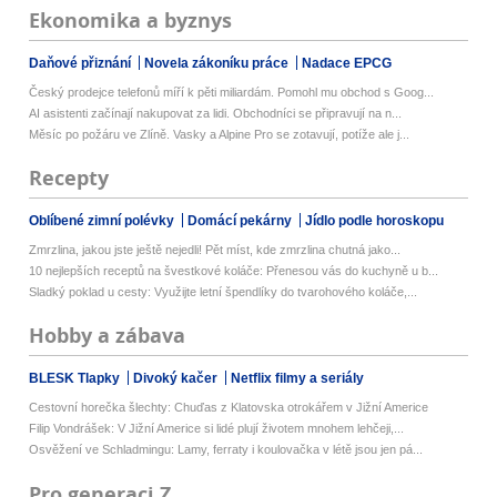
Ekonomika a byznys
Daňové přiznání
Novela zákoníku práce
Nadace EPCG
Český prodejce telefonů míří k pěti miliardám. Pomohl mu obchod s Goog...
AI asistenti začínají nakupovat za lidi. Obchodníci se připravují na n...
Měsíc po požáru ve Zlíně. Vasky a Alpine Pro se zotavují, potíže ale j...
Recepty
Oblíbené zimní polévky
Domácí pekárny
Jídlo podle horoskopu
Zmrzlina, jakou jste ještě nejedli! Pět míst, kde zmrzlina chutná jako...
10 nejlepších receptů na švestkové koláče: Přenesou vás do kuchyně u b...
Sladký poklad u cesty: Využijte letní špendlíky do tvarohového koláče,...
Hobby a zábava
BLESK Tlapky
Divoký kačer
Netflix filmy a seriály
Cestovní horečka šlechty: Chuďas z Klatovska otrokářem v Jižní Americe
Filip Vondrášek: V Jižní Americe si lidé plují životem mnohem lehčeji,...
Osvěžení ve Schladmingu: Lamy, ferraty i koulovačka v létě jsou jen pá...
Pro generaci Z