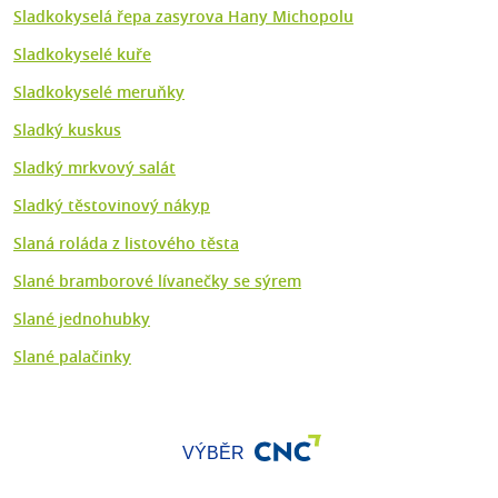
Sladkokyselá řepa zasyrova Hany Michopolu
Sladkokyselé kuře
Sladkokyselé meruňky
Sladký kuskus
Sladký mrkvový salát
Sladký těstovinový nákyp
Slaná roláda z listového těsta
Slané bramborové lívanečky se sýrem
Slané jednohubky
Slané palačinky
VÝBĚR