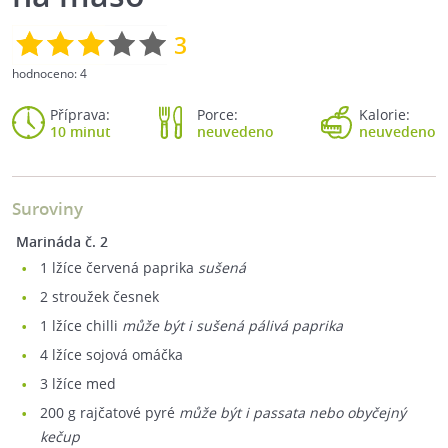
3
hodnoceno:
4
Příprava:
Porce:
Kalorie:
10 minut
neuvedeno
neuvedeno
Suroviny
marináda č. 2
1
lžíce červená paprika
sušená
2
stroužek česnek
1
lžíce chilli
může být i sušená pálivá paprika
4
lžíce sojová omáčka
3
lžíce med
200
g rajčatové pyré
může být i passata nebo obyčejný
kečup