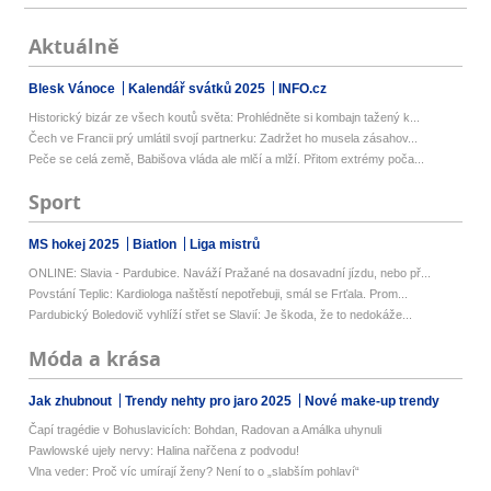
Aktuálně
Blesk Vánoce
Kalendář svátků 2025
INFO.cz
Historický bizár ze všech koutů světa: Prohlédněte si kombajn tažený k...
Čech ve Francii prý umlátil svojí partnerku: Zadržet ho musela zásahov...
Peče se celá země, Babišova vláda ale mlčí a mlží. Přitom extrémy poča...
Sport
MS hokej 2025
Biatlon
Liga mistrů
ONLINE: Slavia - Pardubice. Naváží Pražané na dosavadní jízdu, nebo př...
Povstání Teplic: Kardiologa naštěstí nepotřebuji, smál se Frťala. Prom...
Pardubický Boledovič vyhlíží střet se Slavií: Je škoda, že to nedokáže...
Móda a krása
Jak zhubnout
Trendy nehty pro jaro 2025
Nové make-up trendy
Čapí tragédie v Bohuslavicích: Bohdan, Radovan a Amálka uhynuli
Pawlowské ujely nervy: Halina nařčena z podvodu!
Vlna veder: Proč víc umírají ženy? Není to o „slabším pohlaví“