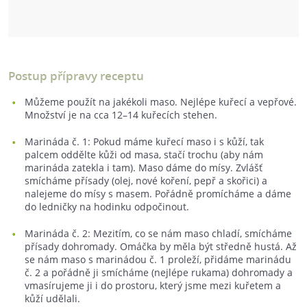
Postup přípravy receptu
Můžeme použít na jakékoli maso. Nejlépe kuřecí a vepřové.
Množství je na cca 12–14 kuřecích stehen.
Marináda č. 1: Pokud máme kuřecí maso i s kůží, tak
palcem oddělte kůži od masa, stačí trochu (aby nám
marináda zatekla i tam). Maso dáme do mísy. Zvlášť
smícháme přísady (olej, nové koření, pepř a skořici) a
nalejeme do mísy s masem. Pořádně promícháme a dáme
do ledničky na hodinku odpočinout.
Marináda č. 2: Mezitím, co se nám maso chladí, smícháme
přísady dohromady. Omáčka by měla být středně hustá. Až
se nám maso s marinádou č. 1 proleží, přidáme marinádu
č. 2 a pořádně ji smícháme (nejlépe rukama) dohromady a
vmasírujeme ji i do prostoru, který jsme mezi kuřetem a
kůží udělali.