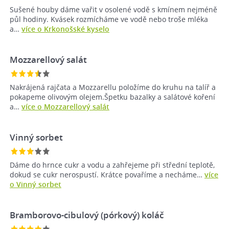
Sušené houby dáme vařit v osolené vodě s kmínem nejméně
půl hodiny. Kvásek rozmícháme ve vodě nebo troše mléka
a…
více o Krkonošské kyselo
Mozzarellový salát
Nakrájená rajčata a Mozzarellu položíme do kruhu na talíř a
pokapeme olivovým olejem.Špetku bazalky a salátové koření
a…
více o Mozzarellový salát
Vinný sorbet
Dáme do hrnce cukr a vodu a zahřejeme při střední teplotě,
dokud se cukr nerospustí. Krátce povaříme a necháme…
více
o Vinný sorbet
Bramborovo-cibulový (pórkový) koláč