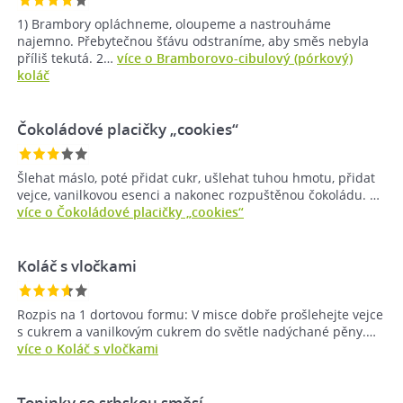
1) Brambory opláchneme, oloupeme a nastrouháme
najemno. Přebytečnou šťávu odstraníme, aby směs nebyla
příliš tekutá. 2…
více o Bramborovo-cibulový (pórkový)
koláč
Čokoládové placičky „cookies“
Šlehat máslo, poté přidat cukr, ušlehat tuhou hmotu, přidat
vejce, vanilkovou esenci a nakonec rozpuštěnou čokoládu. …
více o Čokoládové placičky „cookies“
Koláč s vločkami
Rozpis na 1 dortovou formu: V misce dobře prošlehejte vejce
s cukrem a vanilkovým cukrem do světle nadýchané pěny.…
více o Koláč s vločkami
Topinky se srbskou směsí