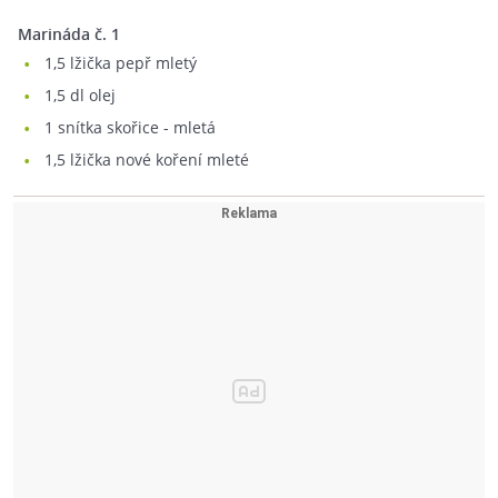
marináda č. 1
1,5
lžička pepř mletý
1,5
dl olej
1
snítka skořice - mletá
1,5
lžička nové koření mleté