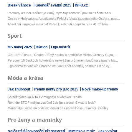
Blesk Vánoce
Kalendář svátků 2025
INFO.cz
Podvody a tunel: Kočner je vinný, vyfasuje rekordní pokutu? Táhne za s...
Česko v Hollywoodu: Absolventka FAMU získala studentského Oscara, post...
Absolutní i srpnová maxima! Vedro k zalknutí a teplotu přes 41 °C hlás...
Sport
MS hokej 2025
Biatlon
Liga mistrů
ONLINE: Finsko - Česko. Přímý souboj o semifinále Hlinka Gretzky Cupu,...
Persony. 10 českých hokejistů s nejvyšším průměrem bodů na zápas v his...
Liga očima fanoušků: Chorého ve Slavii zpět nechtějí, sestava Plzně vy...
Móda a krása
Jak zhubnout
Trendy nehty pro jaro 2025
Nové make-up trendy
Soutěž týdeníku AHA TV magazín o kávovar Tchibo
Řekněte STOP mdlým vlasům! Jak jim zaručeně vrátíte lesk?
Mariánské Lázně na podzim: ideální čas na wellness, relaxaci i zážitky
Pro ženy a maminky
Nejčastější novoroční předsevzetí
Miminko a mráz
Jak vybírat