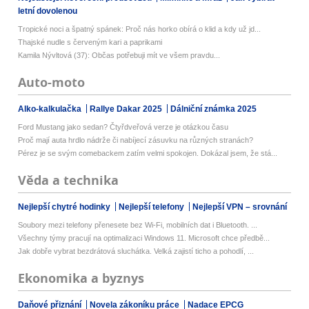
letní dovolenou
Tropické noci a špatný spánek: Proč nás horko obírá o klid a kdy už jd...
Thajské nudle s červeným kari a paprikami
Kamila Nývltová (37): Občas potřebuji mít ve všem pravdu...
Auto-moto
Alko-kalkulačka
Rallye Dakar 2025
Dálniční známka 2025
Ford Mustang jako sedan? Čtyřdveřová verze je otázkou času
Proč mají auta hrdlo nádrže či nabíjecí zásuvku na různých stranách?
Pérez je se svým comebackem zatím velmi spokojen. Dokázal jsem, že stá...
Věda a technika
Nejlepší chytré hodinky
Nejlepší telefony
Nejlepší VPN – srovnání
Soubory mezi telefony přenesete bez Wi-Fi, mobilních dat i Bluetooth. ...
Všechny týmy pracují na optimalizaci Windows 11. Microsoft chce předbě...
Jak dobře vybrat bezdrátová sluchátka. Velká zajistí ticho a pohodlí, ...
Ekonomika a byznys
Daňové přiznání
Novela zákoníku práce
Nadace EPCG