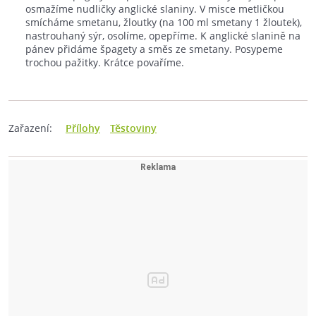
osmažíme nudličky anglické slaniny. V misce metličkou
smícháme smetanu, žloutky (na 100 ml smetany 1 žloutek),
nastrouhaný sýr, osolíme, opepříme. K anglické slanině na
pánev přidáme špagety a směs ze smetany. Posypeme
trochou pažitky. Krátce povaříme.
Zařazení:
Přílohy
Těstoviny