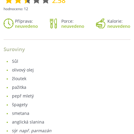
2.58
hodnoceno:
12
Příprava:
Porce:
Kalorie:
neuvedeno
neuvedeno
neuvedeno
Suroviny
sůl
olivový olej
žloutek
pažitka
pepř mletý
špagety
smetana
anglická slanina
sýr
např. parmazán