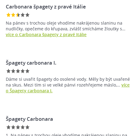
Carbonara špagety z pravé Itálie
Na pánev s trochou oleje vhodíme nakrájenou slaninu na
nudličky, opečeme do křupava, zvlášť smícháme žloutky s…
více o Carbonara špagety z pravé Itálie
Špagety carbonara I.
Dáme si uvařit špagety do osolené vody. Měly by být uvařené
na skus. Mezi tím si ve velké pánvi rozehřejeme máslo,…
více
o Špagety carbonara I.
Špagety Carbonara
1. Na pánev s trochou oleje vhodíme nakrájenou slaninu na