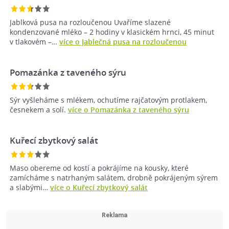
Jablková pusa na rozloučenou Uvaříme slazené
kondenzované mléko – 2 hodiny v klasickém hrnci, 45 minut
v tlakovém –…
více o Jablečná pusa na rozloučenou
Pomazánka z taveného sýru
Sýr vyšleháme s mlékem, ochutíme rajčatovým protlakem,
česnekem a solí.
více o Pomazánka z taveného sýru
Kuřecí zbytkový salát
Maso obereme od kostí a pokrájíme na kousky, které
zamícháme s natrhaným salátem, drobně pokrájeným sýrem
a slabými…
více o Kuřecí zbytkový salát