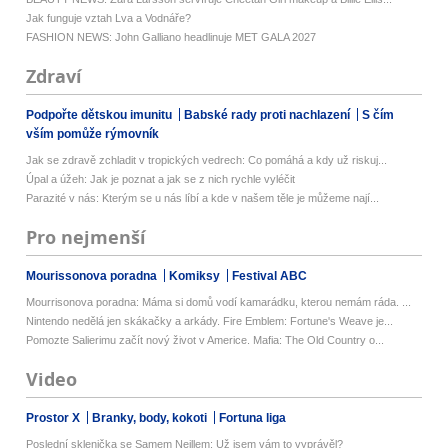
Jak funguje vztah Lva a Vodnáře?
FASHION NEWS: John Galliano headlinuje MET GALA 2027
Zdraví
Podpořte dětskou imunitu
Babské rady proti nachlazení
S čím
vším pomůže rýmovník
Jak se zdravě zchladit v tropických vedrech: Co pomáhá a kdy už riskuj...
Úpal a úžeh: Jak je poznat a jak se z nich rychle vyléčit
Parazité v nás: Kterým se u nás líbí a kde v našem těle je můžeme nají...
Pro nejmenší
Mourissonova poradna
Komiksy
Festival ABC
Mourrisonova poradna: Máma si domů vodí kamarádku, kterou nemám ráda. ...
Nintendo nedělá jen skákačky a arkády. Fire Emblem: Fortune's Weave je...
Pomozte Salierimu začít nový život v Americe. Mafia: The Old Country o...
Video
Prostor X
Branky, body, kokoti
Fortuna liga
Poslední sklenička se Samem Neillem: Už jsem vám to vyprávěl?