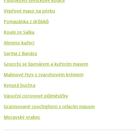
Pudinkovo-švestkové koláče
Vepřové maso na pórku
Pomazánka z drůbků
Koule ze Salka
Alenino kuřecí
Sarma z Banátu
Gnocchi se špenátem a kuřecím masem
Malinové řezy s tvarohovým krémem
Kynutá buchta
Vánoční citronové půlměsíčky
Gratinované conchiglioni s teľacím mäsom
Moravský vrabec