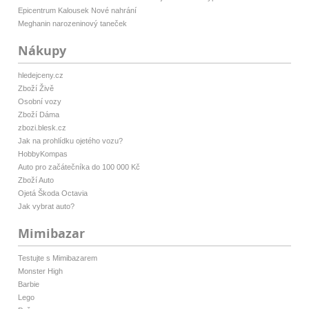
Epicentrum Kalousek Nové nahrání
Meghanin narozeninový taneček
Nákupy
hledejceny.cz
Zboží Živě
Osobní vozy
Zboží Dáma
zbozi.blesk.cz
Jak na prohlídku ojetého vozu?
HobbyKompas
Auto pro začátečníka do 100 000 Kč
Zboží Auto
Ojetá Škoda Octavia
Jak vybrat auto?
Mimibazar
Testujte s Mimibazarem
Monster High
Barbie
Lego