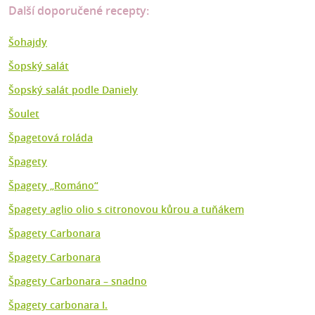
Další doporučené recepty:
Šohajdy
Šopský salát
Šopský salát podle Daniely
Šoulet
Špagetová roláda
Špagety
Špagety „Románo“
Špagety aglio olio s citronovou kůrou a tuňákem
Špagety Carbonara
Špagety Carbonara
Špagety Carbonara – snadno
Špagety carbonara I.