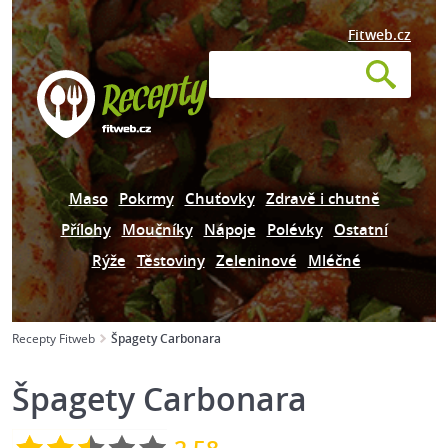
Fitweb.cz
Maso
Pokrmy
Chuťovky
Zdravě i chutně
Přílohy
Moučníky
Nápoje
Polévky
Ostatní
Rýže
Těstoviny
Zeleninové
Mléčné
Recepty Fitweb
Špagety Carbonara
Špagety Carbonara