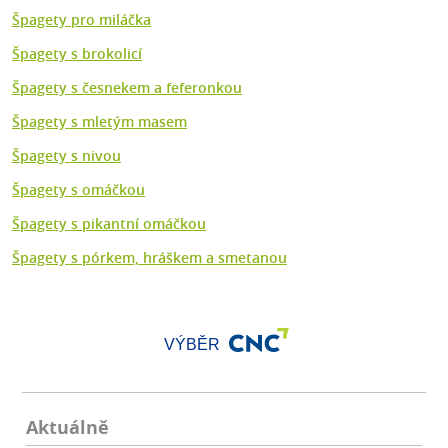
Špagety pro miláčka
Špagety s brokolicí
Špagety s česnekem a feferonkou
Špagety s mletým masem
Špagety s nivou
Špagety s omáčkou
Špagety s pikantní omáčkou
Špagety s pórkem, hráškem a smetanou
VÝBĚR
Aktuálně