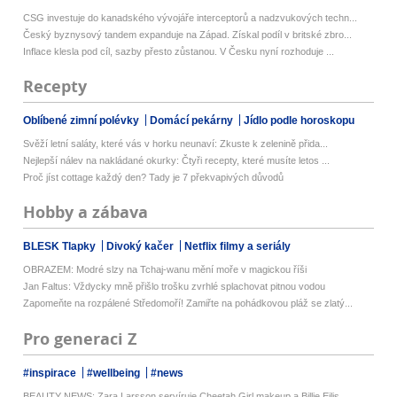
CSG investuje do kanadského vývojáře interceptorů a nadzvukových techn...
Český byznysový tandem expanduje na Západ. Získal podíl v britské zbro...
Inflace klesla pod cíl, sazby přesto zůstanou. V Česku nyní rozhoduje ...
Recepty
Oblíbené zimní polévky
Domácí pekárny
Jídlo podle horoskopu
Svěží letní saláty, které vás v horku neunaví: Zkuste k zelenině přida...
Nejlepší nálev na nakládané okurky: Čtyři recepty, které musíte letos ...
Proč jíst cottage každý den? Tady je 7 překvapivých důvodů
Hobby a zábava
BLESK Tlapky
Divoký kačer
Netflix filmy a seriály
OBRAZEM: Modré slzy na Tchaj-wanu mění moře v magickou říši
Jan Faltus: Vždycky mně přišlo trošku zvrhlé splachovat pitnou vodou
Zapomeňte na rozpálené Středomoří! Zamiřte na pohádkovou pláž se zlatý...
Pro generaci Z
#inspirace
#wellbeing
#news
BEAUTY NEWS: Zara Larsson servíruje Cheetah Girl makeup a Billie Eilis...