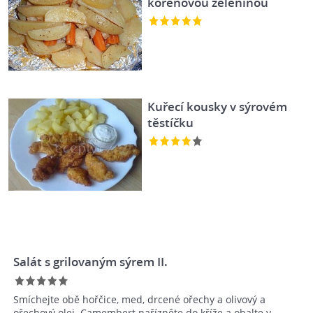
kořenovou zeleninou
Kuřecí kousky v sýrovém
těstíčku
Salát s grilovaným sýrem II.
Smíchejte obě hořčice, med, drcené ořechy a olivový a
ořechový olej. Camembert nařízněte do kříže a obalte v