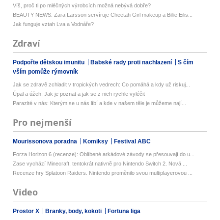
Víš, proč ti po mléčných výrobcích možná nebývá dobře?
BEAUTY NEWS: Zara Larsson servíruje Cheetah Girl makeup a Billie Eilis...
Jak funguje vztah Lva a Vodnáře?
Zdraví
Podpořte dětskou imunitu
Babské rady proti nachlazení
S čím
vším pomůže rýmovník
Jak se zdravě zchladit v tropických vedrech: Co pomáhá a kdy už riskuj...
Úpal a úžeh: Jak je poznat a jak se z nich rychle vyléčit
Parazité v nás: Kterým se u nás líbí a kde v našem těle je můžeme nají...
Pro nejmenší
Mourissonova poradna
Komiksy
Festival ABC
Forza Horizon 6 (recenze): Oblíbené arkádové závody se přesouvají do u...
Zase vychází Minecraft, tentokrát nativně pro Nintendo Switch 2. Nová ...
Recenze hry Splatoon Raiders. Nintendo proměnilo svou multiplayerovou ...
Video
Prostor X
Branky, body, kokoti
Fortuna liga