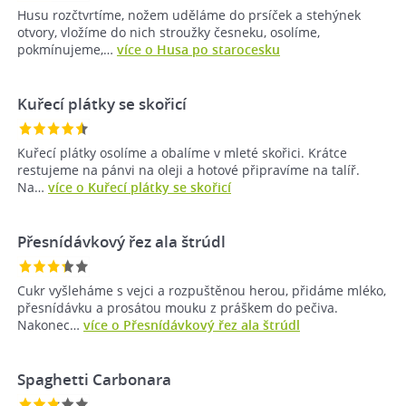
Husu rozčtvrtíme, nožem uděláme do prsíček a stehýnek
otvory, vložíme do nich stroužky česneku, osolíme,
pokmínujeme,…
více o Husa po starocesku
Kuřecí plátky se skořicí
Kuřecí plátky osolíme a obalíme v mleté skořici. Krátce
restujeme na pánvi na oleji a hotové připravíme na talíř.
Na…
více o Kuřecí plátky se skořicí
Přesnídávkový řez ala štrúdl
Cukr vyšleháme s vejci a rozpuštěnou herou, přidáme mléko,
přesnídávku a prosátou mouku z práškem do pečiva.
Nakonec…
více o Přesnídávkový řez ala štrúdl
Spaghetti Carbonara