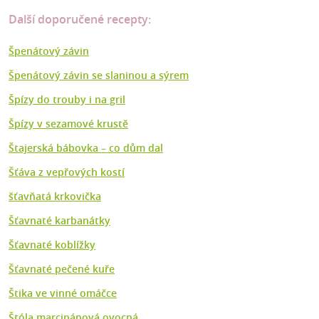
Další doporučené recepty:
Špenátový závin
Špenátový závin se slaninou a sýrem
Špízy do trouby i na gril
Špízy v sezamové krustě
Štajerská bábovka – co dům dal
Šťáva z vepřových kostí
šťavňatá krkovička
Šťavnaté karbanátky
Šťavnaté koblížky
Šťavnaté pečené kuře
Štika ve vinné omáčce
Štóla marcipánová ovocná