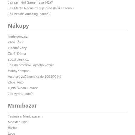
Jak se měnil Sámer Issa (41)?
Jak Martin Nečas trénuje před další sezonou
Jak vzniklo Amazing Places?
Nákupy
hledejceny.cz
Zboží Živě
Osobní vozy
Zboží Dáma
zbozi.blesk.cz
Jak na prohlídku ojetého vozu?
HobbyKompas
Auto pro začátečníka do 100 000 Kč
Zboží Auto
Ojetá Škoda Octavia
Jak vybrat auto?
Mimibazar
Testujte s Mimibazarem
Monster High
Barbie
Lego