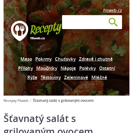
Fitweb.cz
Maso
Pokrmy
Chuťovky
Zdravě i chutně
Přílohy
Moučníky
Nápoje
Polévky
Ostatní
Rýže
Těstoviny
Zeleninové
Mléčné
Recepty Fitweb
Šťavnatý salát s grilovaným ovocem
Šťavnatý salát s
grilovaným ovocem