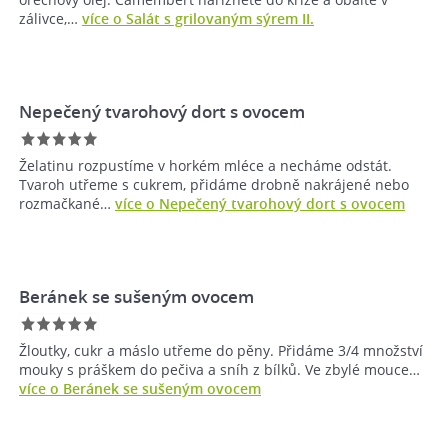
zálivce,…
více o Salát s grilovaným sýrem II.
Nepečený tvarohový dort s ovocem
Želatinu rozpustíme v horkém mléce a necháme odstát.
Tvaroh utřeme s cukrem, přidáme drobně nakrájené nebo
rozmačkané…
více o Nepečený tvarohový dort s ovocem
Beránek se sušeným ovocem
Žloutky, cukr a máslo utřeme do pěny. Přidáme 3/4 množství
mouky s práškem do pečiva a sníh z bílků. Ve zbylé mouce…
více o Beránek se sušeným ovocem