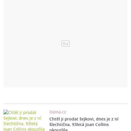
Dáma.cz
Chtěl ji prodat šejkovi, dnes je z ní
šlechtična. 93letá Joan Collins
okouzlila…