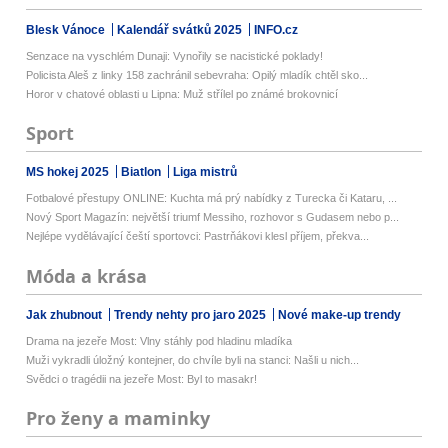
Blesk Vánoce
Kalendář svátků 2025
INFO.cz
Senzace na vyschlém Dunaji: Vynořily se nacistické poklady!
Policista Aleš z linky 158 zachránil sebevraha: Opilý mladík chtěl sko...
Horor v chatové oblasti u Lipna: Muž střílel po známé brokovnicí
Sport
MS hokej 2025
Biatlon
Liga mistrů
Fotbalové přestupy ONLINE: Kuchta má prý nabídky z Turecka či Kataru, ...
Nový Sport Magazín: největší triumf Messiho, rozhovor s Gudasem nebo p...
Nejlépe vydělávající čeští sportovci: Pastrňákovi klesl příjem, překva...
Móda a krása
Jak zhubnout
Trendy nehty pro jaro 2025
Nové make-up trendy
Drama na jezeře Most: Vlny stáhly pod hladinu mladíka
Muži vykradli úložný kontejner, do chvíle byli na stanci: Našli u nich...
Svědci o tragédii na jezeře Most: Byl to masakr!
Pro ženy a maminky