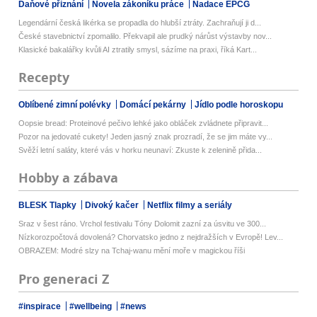
Daňové přiznání
Novela zákoníku práce
Nadace EPCG
Legendární česká likérka se propadla do hlubší ztráty. Zachraňují ji d...
České stavebnictví zpomalilo. Překvapil ale prudký nárůst výstavby nov...
Klasické bakalářky kvůli AI ztratily smysl, sázíme na praxi, říká Kart...
Recepty
Oblíbené zimní polévky
Domácí pekárny
Jídlo podle horoskopu
Oopsie bread: Proteinové pečivo lehké jako obláček zvládnete připravit...
Pozor na jedovaté cukety! Jeden jasný znak prozradí, že se jim máte vy...
Svěží letní saláty, které vás v horku neunaví: Zkuste k zelenině přida...
Hobby a zábava
BLESK Tlapky
Divoký kačer
Netflix filmy a seriály
Sraz v šest ráno. Vrchol festivalu Tóny Dolomit zazní za úsvitu ve 300...
Nízkorozpočtová dovolená? Chorvatsko jedno z nejdražších v Evropě! Lev...
OBRAZEM: Modré slzy na Tchaj-wanu mění moře v magickou říši
Pro generaci Z
#inspirace
#wellbeing
#news