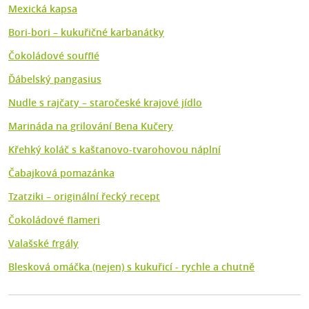
Mexická kapsa
Bori-bori – kukuřičné karbanátky
Čokoládové soufflé
Ďábelský pangasius
Nudle s rajčaty – staročeské krajové jídlo
Marináda na grilování Bena Kučery
Křehký koláč s kaštanovo-tvarohovou náplní
Čabajková pomazánka
Tzatziki – originální řecký recept
Čokoládové flameri
Valašské frgály
Blesková omáčka (nejen) s kukuřicí - rychle a chutně