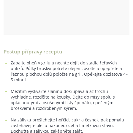
Postup přípravy receptu
Zapalte oheň v grilu a nechte dojít do stadia řeřavých
uhlíků. Půlky broskví potřete olejem, osolte a opepřete a
řeznou plochou dolů položte na gril. Opékejte dozlatova 4–
5 minut.
Mezitím vyškvařte slaninu dokřupava a až trochu
vychladne, rozdělte na kousky. Dejte do mísy spolu s
opláchnutými a osušenými listy špenátu, opečenými
broskvemi a rozdrobeným sýrem.
Na zálivku prošlehejte hořčici, cukr a česnek, pak pomalu
zašlehávejte olej a nakonec ocet a limetkovou šťávu.
Dochuťte a zálivkou zakápněte salát.