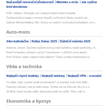
Nejčastější novoroční předsevzetí
Miminko a mráz
Jak vybírat
letní dovolenou
KVÍZ: Rafťáci. Otestujte své znalosti kultovní letní komedie
Čtyřletá Anička bojuje s nemocí kloubů, kvůli které někdy neudrží ani ...
Zpěvák Michal Malátný (56): Dcery se snažím vychovávat příkladem, ne s...
Auto-moto
Alko-kalkulačka
Rallye Dakar 2025
Dálniční známka 2025
Andreas Jenzer: Duchem našeho týmu je dát každému stejné podmínky, i k...
Raúl Fernandez zůstane u týmu Trackhouse i v příštích dvou letech
Proč říkáme volant, kapota nebo dálnice? Takto vznikla motoristická sl...
Věda a technika
Nejlepší chytré hodinky
Nejlepší telefony
Nejlepší VPN – srovnání
Co dělat, když ztratíte mobil na dovolené? Je potřeba znát číslo IMEI ...
Polovací stůl tam, kde je málo místa. Tenhle má na šířku jen 88 cm a s...
30 filmů, které musíte vidět, dokud jste ještě na světě. Víme, kde si ...
Ekonomika a byznys