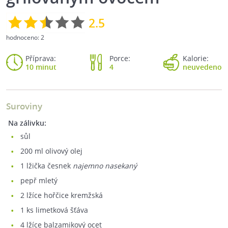
2.5
hodnoceno:
2
Příprava:
Porce:
Kalorie:
10 minut
4
neuvedeno
Suroviny
Na zálivku:
sůl
200
ml olivový olej
1
lžička česnek
najemno nasekaný
pepř mletý
2
lžíce hořčice kremžská
1
ks limetková šťáva
4
lžíce balzamikový ocet