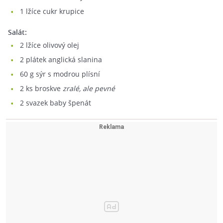
1
lžíce cukr krupice
Salát:
2
lžíce olivový olej
2
plátek anglická slanina
60
g sýr s modrou plísní
2
ks broskve
zralé, ale pevné
2
svazek baby špenát