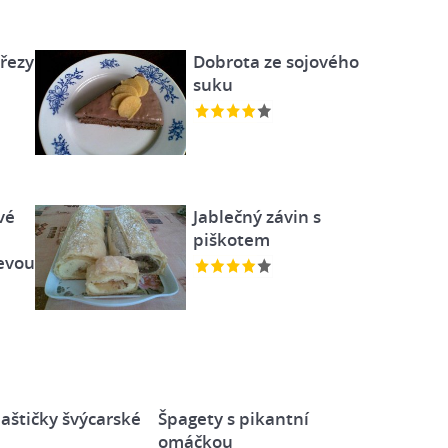
řezy
Dobrota ze sojového
suku
vé
Jablečný závin s
piškotem
evou
aštičky švýcarské
Špagety s pikantní
omáčkou