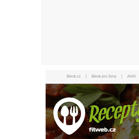
|
|
Blesk.cz
Blesk pro ženy
AHA!