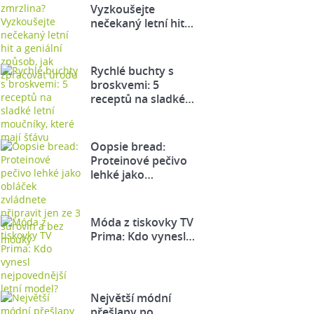
Vyzkoušejte
nečekaný letní hit…
Rychlé buchty s
broskvemi: 5
receptů na sladké…
Oopsie bread:
Proteinové pečivo
lehké jako…
Móda z tiskovky TV
Prima: Kdo vynesl…
Největší módní
přešlapy po