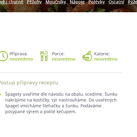
vě i chutně
Přílohy
Moučníky
Nápoje
Polévky
Ostatní
Rýž
Příprava:
Porce:
Kalorie:
neuvedeno
neuvedeno
neuvedeno
Postup přípravy receptu
Špagety uvaříme dle návodu na obalu, scedíme. Šunku
nakrájíme na kostičky, sýr nastrouháme. Do uvařených
špaget vmícháme šlehačku a šunku. Podáváme
posypané sýrem a polité kečupem.