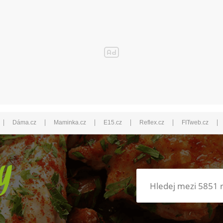
|
|
|
|
|
|
Dáma.cz
Maminka.cz
E15.cz
Reflex.cz
FITweb.cz