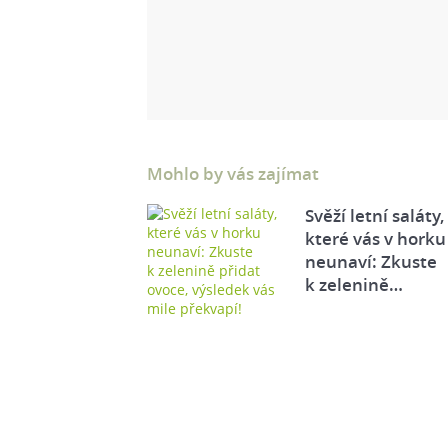
Mohlo by vás zajímat
Svěží letní saláty,
které vás v horku
neunaví: Zkuste
k zelenině…