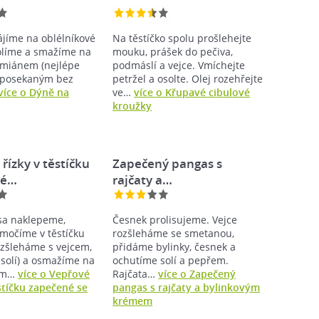
ájíme na oblélníkové
Na těstíčko spolu prošlehejte
solíme a smažíme na
mouku, prášek do pečiva,
ymiánem (nejlépe
podmáslí a vejce. Vmíchejte
 posekaným bez
petržel a osolte. Olej rozehřejte
více o Dýně na
ve…
více o Křupavé cibulové
kroužky
řízky v těstíčku
Zapečený pangas s
né…
rajčaty a…
sa naklepeme,
Česnek prolisujeme. Vejce
omočíme v těstíčku
rozšleháme se smetanou,
zšleháme s vejcem,
přidáme bylinky, česnek a
solí) a osmažíme na
ochutíme solí a pepřem.
ém…
více o Vepřové
Rajčata…
více o Zapečený
ěstíčku zapečené se
pangas s rajčaty a bylinkovým
krémem