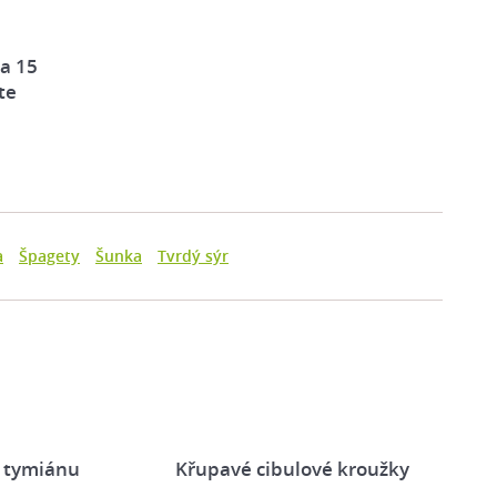
za 15
te
a
Špagety
Šunka
Tvrdý sýr
 tymiánu
Křupavé cibulové kroužky