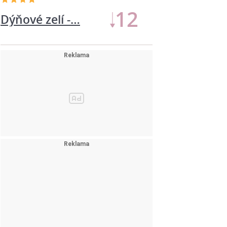
11
Dýňové zelí -…