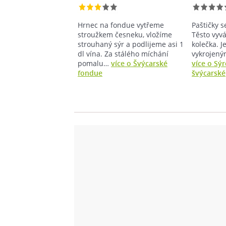
Hrnec na fondue vytřeme
Paštičky se
stroužkem česneku, vložíme
Těsto vyvá
strouhaný sýr a podlijeme asi 1
kolečka. J
dl vína. Za stálého míchání
vykrojený
pomalu…
více o Švýcarské
více o Sý
fondue
švýcarské