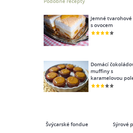
Podobné recepty
Jemné tvarohové 
s ovocem
Domácí čokoládo
muffiny s
karamelovou pol
Švýcarské fondue
Sýrové p