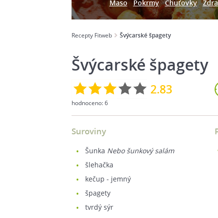
Maso
Pokrmy
Chuťovky
Zdra
Recepty Fitweb
Švýcarské špagety
Švýcarské špagety
2.83
hodnoceno:
6
Suroviny
šunka
Nebo šunkový salám
šlehačka
kečup - jemný
špagety
tvrdý sýr