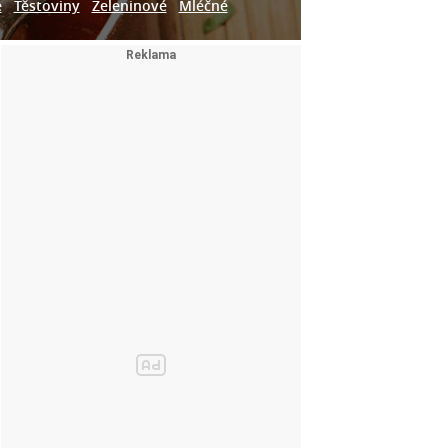
e
Těstoviny
Zeleninové
Mléčné