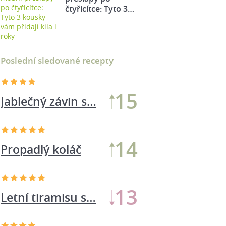
čtyřicítce: Tyto 3…
Poslední sledované recepty
17
Jablečný závin s…
15
Propadlý koláč
15
Letní tiramisu s…