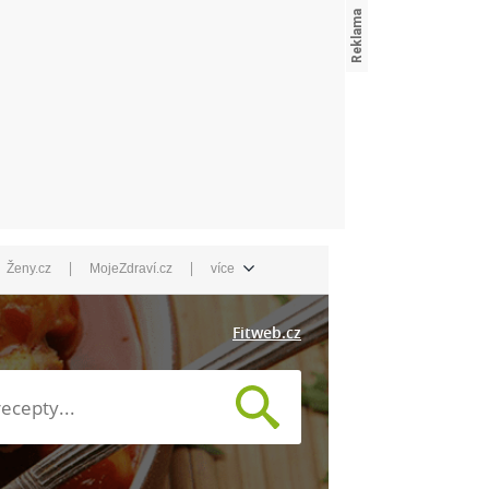
|
|
Ženy.cz
MojeZdraví.cz
více
Fitweb.cz