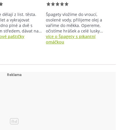
 dělají z list. těsta.
Špagety vložíme do vroucí,
let a vykrajovat
osolené vody, přilijeme olej a
edno plné a dvě s
vaříme do měkka. Opereme,
m středem, dávat na…
očistíme hrášek a celé lusky…
rové paštičky
více o Špagety s pikantní
omáčkou