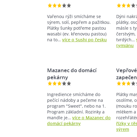
Vařenou rýži smícháme se
Dýni nakr
sýrem, solí, pepřem a pažitkou.
plátky, o
Plátky šunky potřeme pastou
másle s t
wasabi (ev. křenovou pastou)
čerstvým,
na to…
více o Sushi po česku
tvrdých…
tymiánu
Mazanec do domácí
Vepřové 
pekárny
zapeče
Ingredience smícháme do
Plátky ma
pečící nádoby a pečeme na
osolíme, 
program "Sweet", nebo na 1.
(mouku ro
Program základní. Rozinky a
mlékem a 
mandle je…
více o Mazanec do
rozehřát
domácí pekárny
řízky v t
sýrem