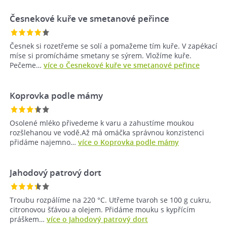
Česnekové kuře ve smetanové peřince
Česnek si rozetřeme se solí a pomažeme tím kuře. V zapékací
míse si promícháme smetany se sýrem. Vložíme kuře.
Pečeme…
více o Česnekové kuře ve smetanové peřince
Koprovka podle mámy
Osolené mléko přivedeme k varu a zahustíme moukou
rozšlehanou ve vodě.Až má omáčka správnou konzistenci
přidáme najemno…
více o Koprovka podle mámy
Jahodový patrový dort
Troubu rozpálíme na 220 °C. Utřeme tvaroh se 100 g cukru,
citronovou šťávou a olejem. Přidáme mouku s kypřícím
práškem…
více o Jahodový patrový dort