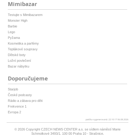
Mimibazar
Testujte s Mimibazarem
Monster High
Barbie
Lego
Pyžama
Kosmetika a parfémy
Teplákové soupravy
Dětské boty
Ložní povlečení
Bazar nábytku
Doporučujeme
Starjob
České podcasty
Rádio a zábava pro děti
Frekvence 1
Evropa 2
patička vygenerovaná: 22:10:17 06.08.2026
© 2026 Copyright
CZECH NEWS CENTER a.s.
se sídlem náměstí Marie
Schmolkové 3493/1, 100 00 Praha 10 - Strašnice,