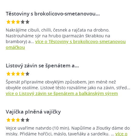
Těstoviny s brokolicovo-smetanovou…
Nakrájíme cibuli, chilli, česnek a rajčata na drobno.
Nastrouháme sýr na hrubo (parmazán škrabkou na
brambory) a…
více o Těstoviny s brokolicovo-smetanovou
omáčkou
Listový závin se špenátem a…
Špenát připravíme obvyklým způsobem, jen méně než
obvykle osolíme. Listové těsto rozválíme jako na závin, střed…
více o Listový závin se špenátem a balkánským sýrem
Vajíčka plněná vajíčky
Vejce uvaříme natvrdo (10 min). Napůlíme a žloutky dáme do
misky. Přidáme hořčici, máslo, taveňáky a sardelku. …
více o