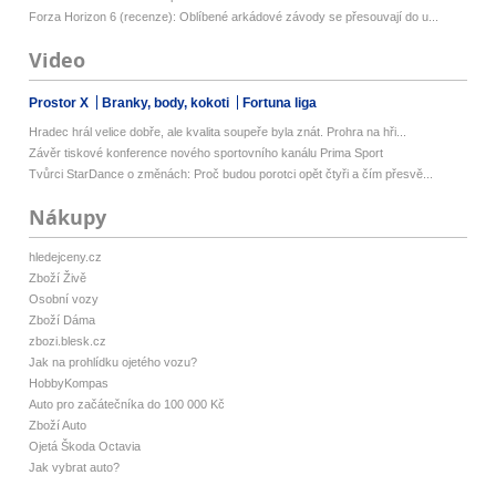
Forza Horizon 6 (recenze): Oblíbené arkádové závody se přesouvají do u...
Video
Prostor X
Branky, body, kokoti
Fortuna liga
Hradec hrál velice dobře, ale kvalita soupeře byla znát. Prohra na hři...
Závěr tiskové konference nového sportovního kanálu Prima Sport
Tvůrci StarDance o změnách: Proč budou porotci opět čtyři a čím přesvě...
Nákupy
hledejceny.cz
Zboží Živě
Osobní vozy
Zboží Dáma
zbozi.blesk.cz
Jak na prohlídku ojetého vozu?
HobbyKompas
Auto pro začátečníka do 100 000 Kč
Zboží Auto
Ojetá Škoda Octavia
Jak vybrat auto?