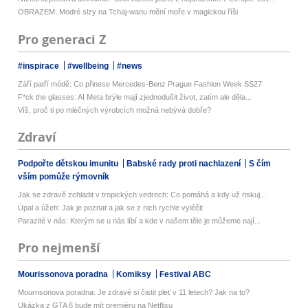
OBRAZEM: Modré slzy na Tchaj-wanu mění moře v magickou říši
Pro generaci Z
#inspirace
#wellbeing
#news
Září patří módě: Co přinese Mercedes-Benz Prague Fashion Week SS27
F*ck the glasses: AI Meta brýle mají zjednodušit život, zatím ale děla...
Víš, proč ti po mléčných výrobcích možná nebývá dobře?
Zdraví
Podpořte dětskou imunitu
Babské rady proti nachlazení
S čím
vším pomůže rýmovník
Jak se zdravě zchladit v tropických vedrech: Co pomáhá a kdy už riskuj...
Úpal a úžeh: Jak je poznat a jak se z nich rychle vyléčit
Parazité v nás: Kterým se u nás líbí a kde v našem těle je můžeme nají...
Pro nejmenší
Mourissonova poradna
Komiksy
Festival ABC
Mourrisonova poradna: Je zdravé si čistit pleť v 11 letech? Jak na to?
Ukázka z GTA 6 bude mít premiéru na Netflixu