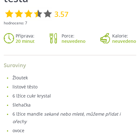
3.57
hodnoceno:
7
Příprava:
Porce:
Kalorie:
20 minut
neuvedeno
neuvedeno
Suroviny
žloutek
listové těsto
6
lžíce cukr krystal
šlehačka
6
lžíce mandle
sekané nebo mleté, můžeme přidat i
ořechy
ovoce