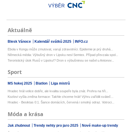
VÝBĚR
Aktuálně
Blesk Vánoce
Kalendář svátků 2025
INFO.cz
Ebola v Kongu může zmutovat, varují zdravotníci. Epidemie je prý druhá...
Německá média: Výbušný dron v Lipsku nesl Semtex. Případ převzala spol...
Teroristický útok Rusů v Lipsku!? Dron s výbušninou se našel u Antonov...
Sport
MS hokej 2025
Biatlon
Liga mistrů
Hradec hrál velice dobře, ale kvalita soupeře byla znát. Prohra na hři...
Kozlovi vyšla změna formace: Takhle chceme hrát! Výhru zařídili sváteč...
Hradec - Besiktas 0:1. Šance domácích, červená i smolný odraz. Votroci...
Móda a krása
Jak zhubnout
Trendy nehty pro jaro 2025
Nové make-up trendy