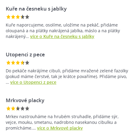
Kuře na česneku s jablky
Kuře naporcujeme, osolíme, uložíme na pekáč, přidáme
oloupaná a na plátky nakrájená jablka, máslo a na plátky
nakrájený…
více o Kuře na česneku s jablky
Utopenci z pece
Do pekáče nakrájíme cibuli, přidáme mražené zelené fazolky
(pokud máme čerstvé, tak je krátce povaříme). Přidáme pivo,
…
více o Utopenci z pece
Mrkvové placky
Mrkev nastrouháme na hrubém struhadle, přidáme sýr,
vejce, mouku, smetanu, nadrobno nasekanou cibulku a
promícháme.…
více o Mrkvové placky