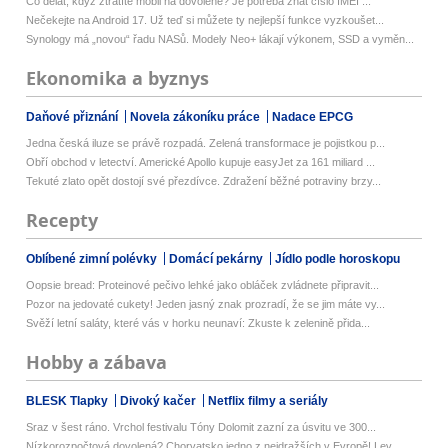
Co dělat, když ztratíte mobil na dovolené? Je potřeba znát číslo IMEI ...
Nečekejte na Android 17. Už teď si můžete ty nejlepší funkce vyzkoušet...
Synology má „novou“ řadu NASů. Modely Neo+ lákají výkonem, SSD a vyměn...
Ekonomika a byznys
Daňové přiznání
Novela zákoníku práce
Nadace EPCG
Jedna česká iluze se právě rozpadá. Zelená transformace je pojistkou p...
Obří obchod v letectví. Americké Apollo kupuje easyJet za 161 miliard ...
Tekuté zlato opět dostojí své přezdívce. Zdražení běžné potraviny brzy...
Recepty
Oblíbené zimní polévky
Domácí pekárny
Jídlo podle horoskopu
Oopsie bread: Proteinové pečivo lehké jako obláček zvládnete připravit...
Pozor na jedovaté cukety! Jeden jasný znak prozradí, že se jim máte vy...
Svěží letní saláty, které vás v horku neunaví: Zkuste k zelenině přida...
Hobby a zábava
BLESK Tlapky
Divoký kačer
Netflix filmy a seriály
Sraz v šest ráno. Vrchol festivalu Tóny Dolomit zazní za úsvitu ve 300...
Nízkorozpočtová dovolená? Chorvatsko jedno z nejdražších v Evropě! Lev...