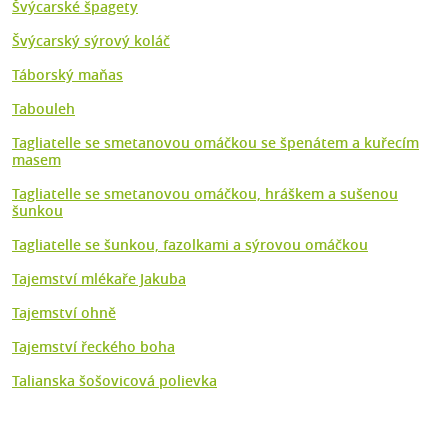
Švýcarské špagety
Švýcarský sýrový koláč
Táborský maňas
Tabouleh
Tagliatelle se smetanovou omáčkou se špenátem a kuřecím
masem
Tagliatelle se smetanovou omáčkou, hráškem a sušenou
šunkou
Tagliatelle se šunkou, fazolkami a sýrovou omáčkou
Tajemství mlékaře Jakuba
Tajemství ohně
Tajemství řeckého boha
Talianska šošovicová polievka