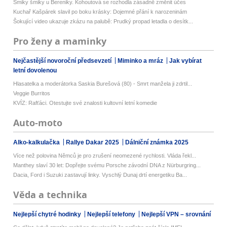
Šmiky šmiky u Bereniky. Kohoutová se rozhodla zásadně změnit účes
Kuchař Kašpárek slavil po boku krásky: Dojemné přání k narozeninám
Šokující video ukazuje zkázu na palubě: Prudký propad letadla o desítk...
Pro ženy a maminky
Nejčastější novoroční předsevzetí
Miminko a mráz
Jak vybírat
letní dovolenou
Hlasatelka a moderátorka Saskia Burešová (80) - Smrt manžela ji zdrtil...
Veggie Burritos
KVÍZ: Rafťáci. Otestujte své znalosti kultovní letní komedie
Auto-moto
Alko-kalkulačka
Rallye Dakar 2025
Dálniční známka 2025
Více než polovina Němců je pro zrušení neomezené rychlosti. Vláda řekl...
Manthey slaví 30 let: Dopřejte svému Porsche závodní DNA z Nürburgring...
Dacia, Ford i Suzuki zastavují linky. Vyschlý Dunaj drtí energetiku Ba...
Věda a technika
Nejlepší chytré hodinky
Nejlepší telefony
Nejlepší VPN – srovnání