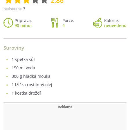
2.86
hodnoceno:
7
Příprava:
Porce:
Kalorie:
90 minut
4
neuvedeno
Suroviny
1
špetka sůl
150
ml voda
300
g hladká mouka
1
lžička rostlinný olej
1
kostka droždí