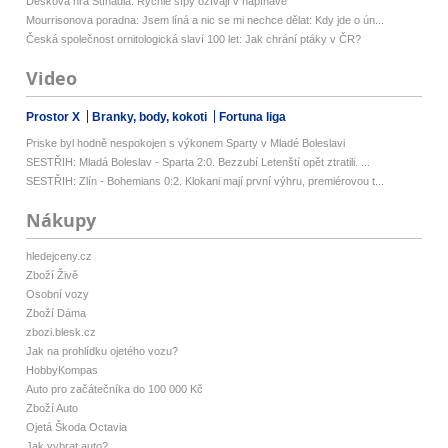
Desková hra Stínadla: Rychlé šípy ožívají v napínavé
Mourrisonova poradna: Jsem líná a nic se mi nechce dělat: Kdy jde o ún...
Česká společnost ornitologická slaví 100 let: Jak chrání ptáky v ČR?
Video
Prostor X
Branky, body, kokoti
Fortuna liga
Priske byl hodně nespokojen s výkonem Sparty v Mladé Boleslavi
SESTŘIH: Mladá Boleslav - Sparta 2:0. Bezzubí Letenští opět ztratili. ...
SESTŘIH: Zlín - Bohemians 0:2. Klokani mají první výhru, premiérovou t...
Nákupy
hledejceny.cz
Zboží Živě
Osobní vozy
Zboží Dáma
zbozi.blesk.cz
Jak na prohlídku ojetého vozu?
HobbyKompas
Auto pro začátečníka do 100 000 Kč
Zboží Auto
Ojetá Škoda Octavia
Jak vybrat auto?