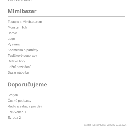
Mimibazar
Testujte s Mimibazarem
Monster High
Barbie
Lego
Pyžama
Kosmetika a parfémy
Teplákové soupravy
Dětské boty
Ložní povlečení
Bazar nábytku
Doporučujeme
Starjob
České podcasty
Rádio a zábava pro děti
Frekvence 1
Evropa 2
patička vygenerovaná: 08:10:12 09.08.2026