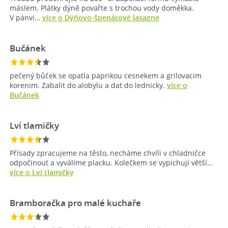
máslem. Plátky dýně povařte s trochou vody doměkka.
V pánvi…
více o Dýňovo-špenátové lasagne
Bučánek
pečený bůček se opatla paprikou cesnekem a grilovacim
korenim. Zabalit do alobylu a dat do lednicky.
více o
Bučánek
Lví tlamičky
Přísady zpracujeme na těsto, necháme chvíli v chladničce
odpočinout a vyválíme placku. Kolečkem se vypichují větší…
více o Lví tlamičky
Bramboračka pro malé kuchaře