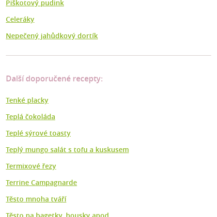
Piškotový pudink
Celeráky
Nepečený jahůdkový dortík
Další doporučené recepty:
Tenké placky
Teplá čokoláda
Teplé sýrové toasty
Teplý mungo salát s tofu a kuskusem
Termixové řezy
Terrine Campagnarde
Těsto mnoha tváří
Těsto na bagetky, housky apod.