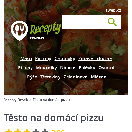
Fitweb.cz
Maso
Pokrmy
Chuťovky
Zdravě i chutně
Přílohy
Moučníky
Nápoje
Polévky
Ostatní
Rýže
Těstoviny
Zeleninové
Mléčné
Recepty Fitweb
Těsto na domácí pizzu
Těsto na domácí pizzu