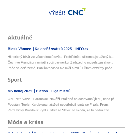
VÝBĚR
Aktuálně
Blesk Vánoce
Kalendář svátků 2025
INFO.cz
Historický bizár ze všech koutů světa: Prohlédněte si kombajn tažený k...
Čech ve Francii prý umlátil svojí partnerku: Zadržet ho musela zásahov...
Peče se celá země, Babišova vláda ale mlčí a mlží. Přitom extrémy poča...
Sport
MS hokej 2025
Biatlon
Liga mistrů
ONLINE: Slavia - Pardubice. Naváží Pražané na dosavadní jízdu, nebo př...
Povstání Teplic: Kardiologa naštěstí nepotřebuji, smál se Frťala. Prom...
Pardubický Boledovič vyhlíží střet se Slavií: Je škoda, že to nedokáže...
Móda a krása