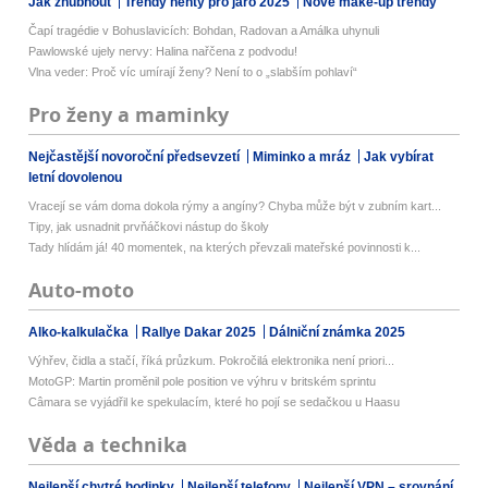
Jak zhubnout
Trendy nehty pro jaro 2025
Nové make-up trendy
Čapí tragédie v Bohuslavicích: Bohdan, Radovan a Amálka uhynuli
Pawlowské ujely nervy: Halina nařčena z podvodu!
Vlna veder: Proč víc umírají ženy? Není to o „slabším pohlaví“
Pro ženy a maminky
Nejčastější novoroční předsevzetí
Miminko a mráz
Jak vybírat
letní dovolenou
Vracejí se vám doma dokola rýmy a angíny? Chyba může být v zubním kart...
Tipy, jak usnadnit prvňáčkovi nástup do školy
Tady hlídám já! 40 momentek, na kterých převzali mateřské povinnosti k...
Auto-moto
Alko-kalkulačka
Rallye Dakar 2025
Dálniční známka 2025
Výhřev, čidla a stačí, říká průzkum. Pokročilá elektronika není priori...
MotoGP: Martin proměnil pole position ve výhru v britském sprintu
Câmara se vyjádřil ke spekulacím, které ho pojí se sedačkou u Haasu
Věda a technika
Nejlepší chytré hodinky
Nejlepší telefony
Nejlepší VPN – srovnání