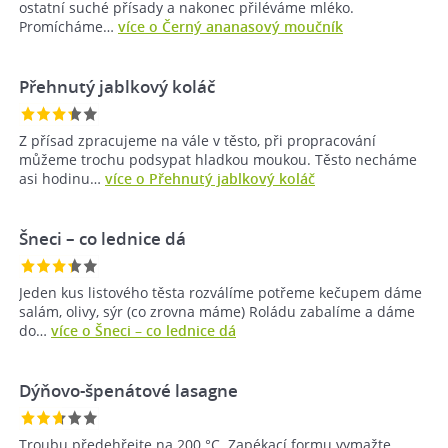
ostatní suché přísady a nakonec přiléváme mléko.
Promícháme…
více o Černý ananasový moučník
Přehnutý jablkový koláč
Z přísad zpracujeme na vále v těsto, při propracování
můžeme trochu podsypat hladkou moukou. Těsto necháme
asi hodinu…
více o Přehnutý jablkový koláč
Šneci – co lednice dá
Jeden kus listového těsta rozválíme potřeme kečupem dáme
salám, olivy, sýr (co zrovna máme) Roládu zabalíme a dáme
do…
více o Šneci – co lednice dá
Dýňovo-špenátové lasagne
Troubu předehřejte na 200 °C. Zapékací formu vymažte