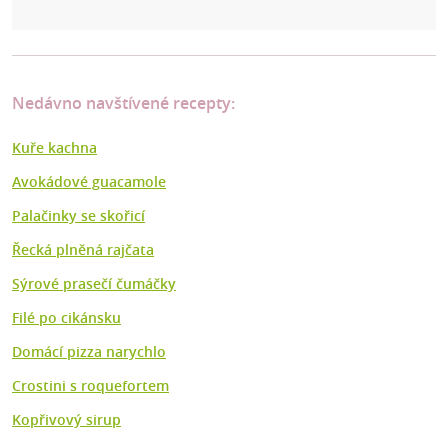
Nedávno navštívené recepty:
Kuře kachna
Avokádové guacamole
Palačinky se skořicí
Řecká plněná rajčata
Sýrové prasečí čumáčky
Filé po cikánsku
Domácí pizza narychlo
Crostini s roquefortem
Kopřivový sirup