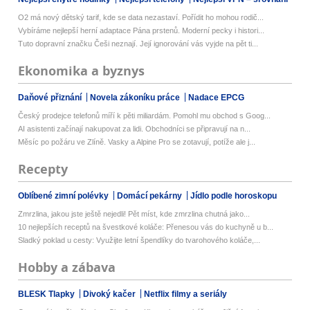
O2 má nový dětský tarif, kde se data nezastaví. Pořídit ho mohou rodič...
Vybíráme nejlepší herní adaptace Pána prstenů. Moderní pecky i histori...
Tuto dopravní značku Češi neznají. Její ignorování vás vyjde na pět ti...
Ekonomika a byznys
Daňové přiznání
Novela zákoníku práce
Nadace EPCG
Český prodejce telefonů míří k pěti miliardám. Pomohl mu obchod s Goog...
AI asistenti začínají nakupovat za lidi. Obchodníci se připravují na n...
Měsíc po požáru ve Zlíně. Vasky a Alpine Pro se zotavují, potíže ale j...
Recepty
Oblíbené zimní polévky
Domácí pekárny
Jídlo podle horoskopu
Zmrzlina, jakou jste ještě nejedli! Pět míst, kde zmrzlina chutná jako...
10 nejlepších receptů na švestkové koláče: Přenesou vás do kuchyně u b...
Sladký poklad u cesty: Využijte letní špendlíky do tvarohového koláče,...
Hobby a zábava
BLESK Tlapky
Divoký kačer
Netflix filmy a seriály