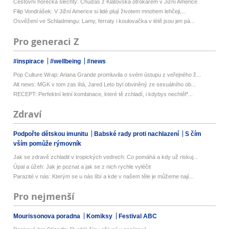
Cestovní horečka šlechty: Chuďas z Klatovska otrokářem v Jižní Americe
Filip Vondrášek: V Jižní Americe si lidé plují životem mnohem lehčeji,...
Osvěžení ve Schladmingu: Lamy, ferraty i koulovačka v létě jsou jen pá...
Pro generaci Z
#inspirace
#wellbeing
#news
Pop Culture Wrap: Ariana Grande promluvila o svém ústupu z veřejného ž...
Alt news: MGK v tom zas lítá, Jared Leto byl obviněný ze sexuálního ob...
RECEPT: Perfektní letní kombinace, které tě zchladí, i kdybys nechtěl*...
Zdraví
Podpořte dětskou imunitu
Babské rady proti nachlazení
S čím
vším pomůže rýmovník
Jak se zdravě zchladit v tropických vedrech: Co pomáhá a kdy už riskuj...
Úpal a úžeh: Jak je poznat a jak se z nich rychle vyléčit
Parazité v nás: Kterým se u nás líbí a kde v našem těle je můžeme nají...
Pro nejmenší
Mourissonova poradna
Komiksy
Festival ABC