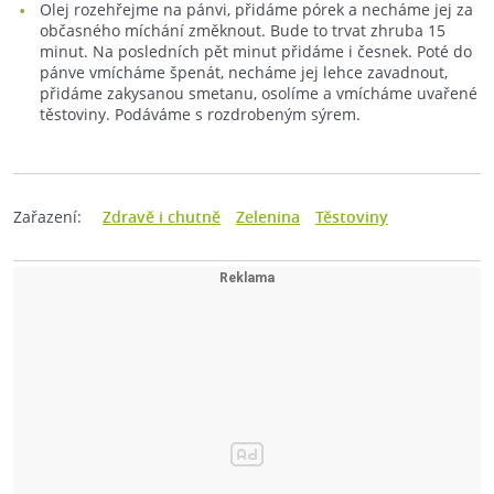
Olej rozehřejme na pánvi, přidáme pórek a necháme jej za
občasného míchání změknout. Bude to trvat zhruba 15
minut. Na posledních pět minut přidáme i česnek. Poté do
pánve vmícháme špenát, necháme jej lehce zavadnout,
přidáme zakysanou smetanu, osolíme a vmícháme uvařené
těstoviny. Podáváme s rozdrobeným sýrem.
Zařazení:
Zdravě i chutně
Zelenina
Těstoviny