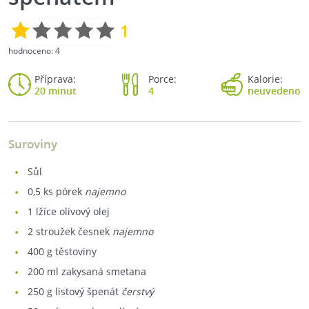
1
hodnoceno:
4
Příprava:
Porce:
Kalorie:
20 minut
4
neuvedeno
Suroviny
sůl
0,5
ks pórek
najemno
1
lžíce olivový olej
2
stroužek česnek
najemno
400
g těstoviny
200
ml zakysaná smetana
250
g listový špenát
čerstvý