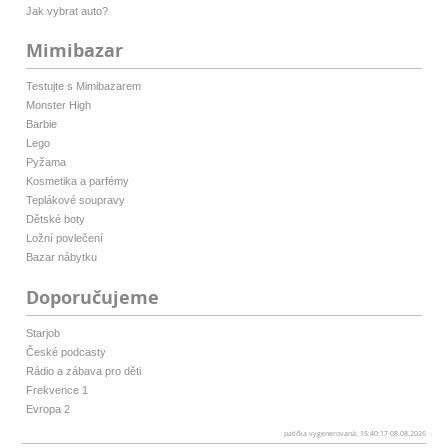
Jak vybrat auto?
Mimibazar
Testujte s Mimibazarem
Monster High
Barbie
Lego
Pyžama
Kosmetika a parfémy
Teplákové soupravy
Dětské boty
Ložní povlečení
Bazar nábytku
Doporučujeme
Starjob
České podcasty
Rádio a zábava pro děti
Frekvence 1
Evropa 2
patička vygenerovaná: 15:40:17 08.08.2026