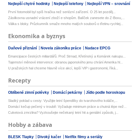
Nejlepší chytré hodinky
Nejlepší telefony
Nejlepší VPN – srovnání
První fotomobil byl spíš hračka než seriózní zařízení. O 25 let pozděj...
Zásilkovna usnadní vrácení zboží e-shopům. Balíček zanesete do Z-Boxu,...
Válka s bloky. Průzkumník smaže mnoho malých souborů o třetinu rychlej...
Ekonomika a byznys
Daňové přiznání
Novela zákoníku práce
Nadace EPCG
Emancipace českých miliardářů. Proč Strnad, Křetínský a Komárek nakupu...
Tajemství měnové intervence: obranou japonského jenu chrání Amerika hl...
U pražských hal chceme hlavně více akcí, lepší VIP i gastronomii, říká...
Recepty
Oblíbené zimní polévky
Domácí pekárny
Jídlo podle horoskopu
Sladký poklad u cesty: Využijte letní špendlíky do tvarohového koláče,...
Domácí kečup pečený v troubě: Vyžaduje minimum práce a chutná lépe než...
Cuketová zmrzlina? Vyzkoušejte nečekaný letní hit a geniální způsob, j...
Hobby a zábava
BLESK Tlapky
Divoký kačer
Netflix filmy a seriály