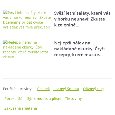
Svěží letní saláty, které vás
v horku neunaví: Zkuste
k zelenině…
Nejlepší nálev na
nakládané okurky: Čtyři
recepty, které musíte…
Použité suroviny:
Česnek
Listový špenát
Olivový olej
Pórek
Sůl
Sýr s modrou plísní
Těstoviny
Zakysaná smetana