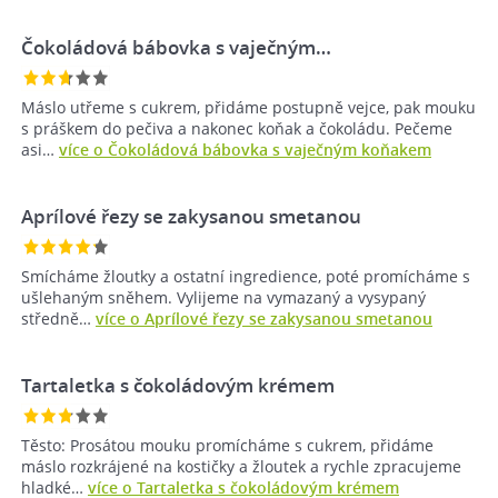
Čokoládová bábovka s vaječným…
Máslo utřeme s cukrem, přidáme postupně vejce, pak mouku
s práškem do pečiva a nakonec koňak a čokoládu. Pečeme
asi…
více o Čokoládová bábovka s vaječným koňakem
Aprílové řezy se zakysanou smetanou
Smícháme žloutky a ostatní ingredience, poté promícháme s
ušlehaným sněhem. Vylijeme na vymazaný a vysypaný
středně…
více o Aprílové řezy se zakysanou smetanou
Tartaletka s čokoládovým krémem
Těsto: Prosátou mouku promícháme s cukrem, přidáme
máslo rozkrájené na kostičky a žloutek a rychle zpracujeme
hladké…
více o Tartaletka s čokoládovým krémem