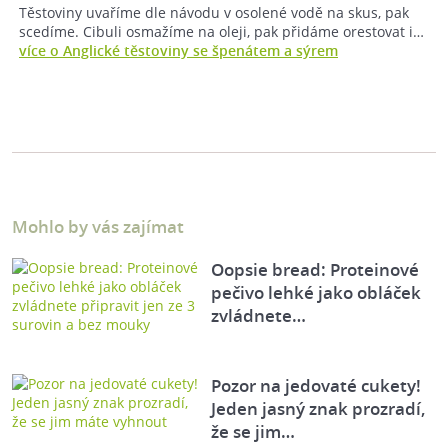
Těstoviny uvaříme dle návodu v osolené vodě na skus, pak
scedíme. Cibuli osmažíme na oleji, pak přidáme orestovat i…
více o Anglické těstoviny se špenátem a sýrem
Mohlo by vás zajímat
Oopsie bread: Proteinové
pečivo lehké jako obláček
zvládnete…
Pozor na jedovaté cukety!
Jeden jasný znak prozradí,
že se jim…