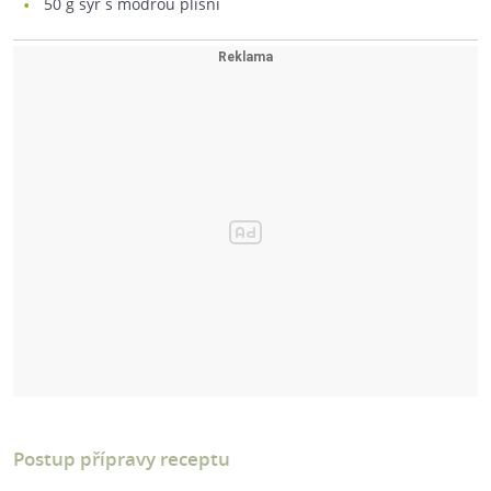
50
g sýr s modrou plísní
Postup přípravy receptu