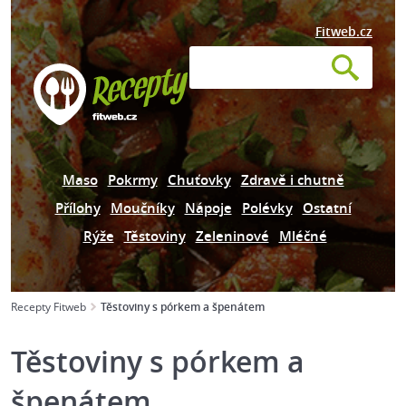
Fitweb.cz
Maso
Pokrmy
Chuťovky
Zdravě i chutně
Přílohy
Moučníky
Nápoje
Polévky
Ostatní
Rýže
Těstoviny
Zeleninové
Mléčné
Recepty Fitweb
Těstoviny s pórkem a špenátem
Těstoviny s pórkem a
špenátem