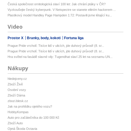
Česká společnost ornitologická slaví 100 let: Jak chrání ptáky v ČR?
Vyzkoušejte český kyberpunk. V Netspectre se stanete elitním hackerem ...
Plastikový model Handley Page Hampden 1:72: Postavili jsme létající ku...
Video
Prostor X
Branky, body, kokoti
Fortuna liga
Prague Pride vrcholí: Tisíce lidí v ulicích, jde duhový průvod! (8. sr...
Prague Pride vrcholí: Tisíce lidí v ulicích, jde duhový průvod! (8. sr...
Hra světel na fasádě slavné vily: Tugendhat slaví 25 let na seznamu UN...
Nákupy
hledejceny.cz
Zboží Živě
Osobní vozy
Zboží Dáma
zbozi.blesk.cz
Jak na prohlídku ojetého vozu?
HobbyKompas
Auto pro začátečníka do 100 000 Kč
Zboží Auto
Ojetá Škoda Octavia