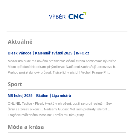
VÝBĚR
Aktuálně
Blesk Vánoce
Kalendář svátků 2025
INFO.cz
Maďarsko bude mít nového prezidenta: Vládní strana nominovala bývalého...
Místo opředené historkami plnými krve: Nadšenci zachraňují Lorenzovu h...
Prahou prošel duhový průvod: Tisíce lidí v ulicích! Vrcholí Prague Pri...
Sport
MS hokej 2025
Biatlon
Liga mistrů
ONLINE: Teplice - Plzeň. Hyský v ohrožení, udrží se proti rozjetým Sev...
Šířily se zvěsti o konci... Nadšený Gudas: Měl jsem přehřátý telefon! ...
Tragédie hvězdného Messiho: Zemřel mu táta (†68)!
Móda a krása