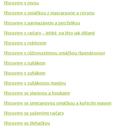
Těstoviny s nivou
Těstoviny s omáčkou z mascarpone a citronu
Těstoviny s parmazánem a petrželkou
Těstoviny s rajčaty – lehké, na léto jak dělané
Těstoviny s rokforem
Těstoviny s růžovozelenou omáčkou (špenátovou)
Těstoviny s tuňákem
Těstoviny s tuňákem
Těstoviny s tuňákovou majdou
Těstoviny se slaninou a houbami
Těstoviny se smetanovou omáčkou a kuřecím masem
Těstoviny se sušenými rajčaty
Těstoviny se šlehačkou