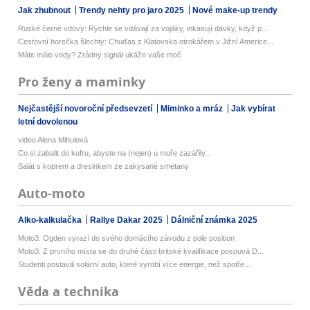
Jak zhubnout
Trendy nehty pro jaro 2025
Nové make-up trendy
Ruské černé vdovy: Rychle se vdávají za vojáky, inkasují dávky, když p...
Cestovní horečka šlechty: Chuďas z Klatovska otrokářem v Jižní Americe...
Máte málo vody? Zrádný signál ukáže vaše moč
Pro ženy a maminky
Nejčastější novoroční předsevzetí
Miminko a mráz
Jak vybírat
letní dovolenou
video Alena Mihulová
Co si zabalit do kufru, abyste na (nejen) u moře zazářily...
Salát s koprem a dresinkem ze zakysané smetany
Auto-moto
Alko-kalkulačka
Rallye Dakar 2025
Dálniční známka 2025
Moto3: Ogden vyrazí do svého domácího závodu z pole position
Moto3: Z prvního místa se do druhé části britské kvalifikace posouvá D...
Studenti postavili solární auto, které vyrobí více energie, než spotře...
Věda a technika