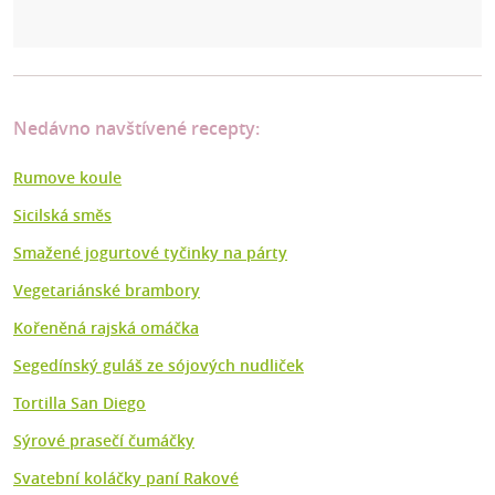
Nedávno navštívené recepty:
Rumove koule
Sicilská směs
Smažené jogurtové tyčinky na párty
Vegetariánské brambory
Kořeněná rajská omáčka
Segedínský guláš ze sójových nudliček
Tortilla San Diego
Sýrové prasečí čumáčky
Svatební koláčky paní Rakové