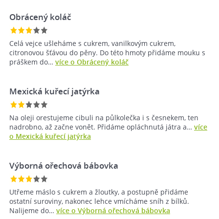
Obrácený koláč
Celá vejce ušleháme s cukrem, vanilkovým cukrem,
citronovou šťávou do pěny. Do této hmoty přidáme mouku s
práškem do…
více o Obrácený koláč
Mexická kuřecí jatýrka
Na oleji orestujeme cibuli na půlkolečka i s česnekem, ten
nadrobno, až začne vonět. Přidáme opláchnutá játra a…
více
o Mexická kuřecí jatýrka
Výborná ořechová bábovka
Utřeme máslo s cukrem a žloutky, a postupně přidáme
ostatní suroviny, nakonec lehce vmícháme sníh z bílků.
Nalijeme do…
více o Výborná ořechová bábovka