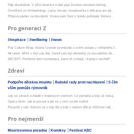
Filip Vondrášek: V Jižní Americe si lidé plují životem mnohem lehčeji,...
Osvěžení ve Schladmingu: Lamy, ferraty i koulovačka v létě jsou jen pá...
Přibývá paniky na dovolené: Vnuka paní Soni v hotelu poštípaly štěnice...
Pro generaci Z
#inspirace
#wellbeing
#news
Pop Culture Wrap: Ariana Grande promluvila o svém ústupu z veřejného ž...
Alt news: MGK v tom zas lítá, Jared Leto byl obviněný ze sexuálního ob...
RECEPT: Perfektní letní kombinace, které tě zchladí, i kdybys nechtěl*...
Zdraví
Podpořte dětskou imunitu
Babské rady proti nachlazení
S čím
vším pomůže rýmovník
Jak se zdravě zchladit v tropických vedrech: Co pomáhá a kdy už riskuj...
Úpal a úžeh: Jak je poznat a jak se z nich rychle vyléčit
Parazité v nás: Kterým se u nás líbí a kde v našem těle je můžeme nají...
Pro nejmenší
Mourissonova poradna
Komiksy
Festival ABC