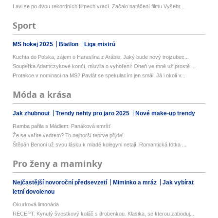
Lavi se po dvou rekordních filmech vrací. Začalo natáčení filmu Vyšehr...
Sport
MS hokej 2025
Biatlon
Liga mistrů
Kuchta do Polska, zájem o Haraslína z Arábie. Jaký bude nový trojzubec...
Soupeřka Adamczykové končí, mluvila o vyhoření: Oheň ve mně už prostě ...
Protekce v nominaci na MS? Pavlát se spekulacím jen smál: Já i okolí v...
Móda a krása
Jak zhubnout
Trendy nehty pro jaro 2025
Nové make-up trendy
Ramba pařila s Mádlem: Panáková smršť
Že se vaříte vedrem? To nejhorší teprve přijde!
Štěpán Benoni už svou lásku k mladé kolegyni netají. Romantická fotka ...
Pro ženy a maminky
Nejčastější novoroční předsevzetí
Miminko a mráz
Jak vybírat
letní dovolenou
Okurková limonáda
RECEPT: Kynutý švestkový koláč s drobenkou. Klasika, se kterou zaboduj...