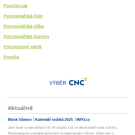
Potoční rak
Potravinářská folie
Potravinářská síťka
Potravinářské barvivo
Potravinový sáček
Povidla
VÝBĚR
Aktuálně
Blesk Vánoce
Kalendář svátků 2025
INFO.cz
Jaké bude vyvíjet počasí? Až 45 stupňů, což se dlouhodobě nedá vydržet...
Meteorologové zveřejnili upřesnění na nadcházející víkend. Jeden den s...