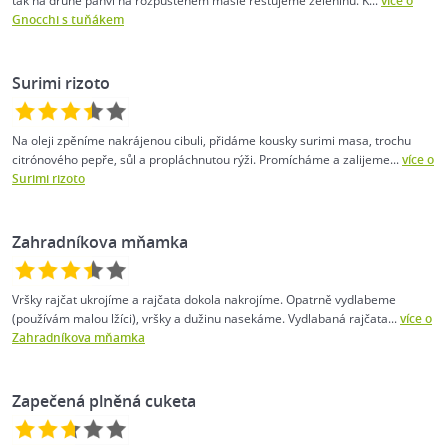
tak na druhé pánvi na rozpuštěném másle restujeme zeleninu. K...
více o
Gnocchi s tuňákem
Surimi rizoto
Na oleji zpěníme nakrájenou cibuli, přidáme kousky surimi masa, trochu
citrónového pepře, sůl a propláchnutou rýži. Promícháme a zalijeme...
více o
Surimi rizoto
Zahradníkova mňamka
Vršky rajčat ukrojíme a rajčata dokola nakrojíme. Opatrně vydlabeme
(používám malou lžíci), vršky a dužinu nasekáme. Vydlabaná rajčata...
více o
Zahradníkova mňamka
Zapečená plněná cuketa