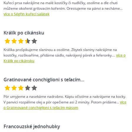
Kuřecí prsa nakrájíme na malé kostičky či nudličky, osolíme a dle chuti
můžeme okořenit grilovacím kořením. Orestujeme na pánvi a necháme...
více o Ségřin kuřecí salátek
Králík po cikánsku
Králíka prošpikujeme slaninou a osolíme. Zbytek slaniny nakrájíme na
kostičky, rozškvaříme, přidáme sádlo, nakrájený pórek a feferonky....
více o
Králík po cikánsku
Gratinované conchiglioni s teľacím…
Pór umyjeme a nasekáme nadrobno. Kápiu očistíme a nakrájame na kocky.
V panvici rozpálime olej a pór opečieme asi 2 minúty. Potom pridáme...
více
o Gratinované conchiglioni s teľacím mäsom
Francouzské jednohubky