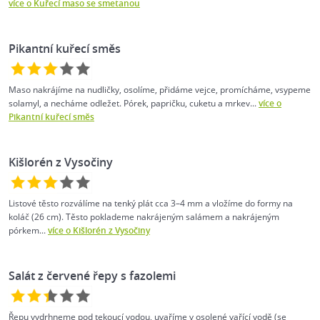
více o Kuřecí maso se smetanou
Pikantní kuřecí směs
Maso nakrájíme na nudličky, osolíme, přidáme vejce, promícháme, vsypeme
solamyl, a necháme odležet. Pórek, papričku, cuketu a mrkev...
více o
Pikantní kuřecí směs
Kišlorén z Vysočiny
Listové těsto rozválíme na tenký plát cca 3–4 mm a vložíme do formy na
koláč (26 cm). Těsto poklademe nakrájeným salámem a nakrájeným
pórkem...
více o Kišlorén z Vysočiny
Salát z červené řepy s fazolemi
Řepu vydrhneme pod tekoucí vodou, uvaříme v osolené vařící vodě (se