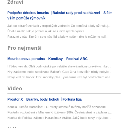
Zdraví
Podpořte dětskou imunitu
Babské rady proti nachlazení
S čím
vším pomůže rýmovník
Jak se zdravě zchladit v tropických vedrech: Co pomáhá a kdy už riskuj...
Úpal a úžeh: Jak je poznat a jak se z nich rychle vyléčit
Parazité v nás: Kterým se u nás líbí a kde v našem těle je můžeme nají...
Pro nejmenší
Mourissonova poradna
Komiksy
Festival ABC
Hřbitov velryb: Obří podmořské pohřebiště skrývá miliony pravěkých kyt...
Hry zadarmo, nebo se slevou: Baldur's Gate 3 na konzolích nikdy nebylo...
Nový král druhohor: Obří mořský plaz Tylosaurus rex byl postrachem oce...
Video
Prostor X
Branky, body, kokoti
Fortuna liga
Kouzla Lukáše Haraslína! TOP trefy letenské hvězdy napříč sezonami
Poslední rozloučení s Milanem Knížákem (†86): Čestná stráž a záplava v...
Kuchta do Polska, zájem o Haraslína z Arábie. Jaký bude nový trojzubec...