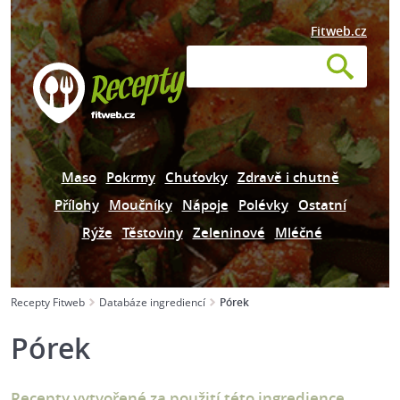
Fitweb.cz
Maso
Pokrmy
Chuťovky
Zdravě i chutně
Přílohy
Moučníky
Nápoje
Polévky
Ostatní
Rýže
Těstoviny
Zeleninové
Mléčné
Recepty Fitweb
Databáze ingrediencí
Pórek
Pórek
Recepty vytvořené za použití této ingredience