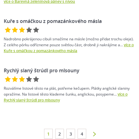
více o Barevná zeleninová pánev s nivou
Kuře s omáčkou z pomazánkového másla
Nadrobno pokrájenou cibuli smažíme na másle (možno přidat trochu oleje).
Z celého pórku odřízneme pouze světlou část, drobně ji nakrájíme a...
více o
Kuře s omáčkou z pomazánkového másla
Rychlý slaný štrúdl pro mlsouny
Rozválíme listové těsto na plát, potřeme kečupem. Plátky anglické slaniny
opražíme. Na listové těsto klademe šunku, anglickou, posypeme...
více o
Rychlý slaný štrúdl pro mlsouny
1
2
3
4