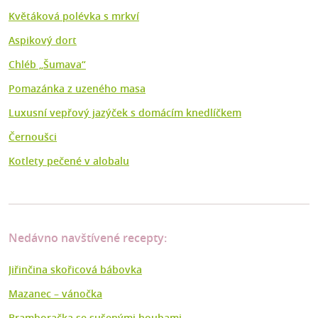
Květáková polévka s mrkví
Aspikový dort
Chléb „Šumava“
Pomazánka z uzeného masa
Luxusní vepřový jazýček s domácím knedlíčkem
Černoušci
Kotlety pečené v alobalu
Nedávno navštívené recepty:
Jiřinčina skořicová bábovka
Mazanec –⁠ vánočka
Bramboračka se sušenými houbami