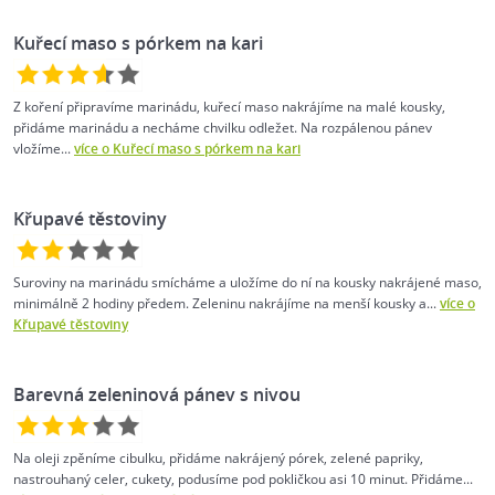
Kuřecí maso s pórkem na kari
Z koření připravíme marinádu, kuřecí maso nakrájíme na malé kousky,
přidáme marinádu a necháme chvilku odležet. Na rozpálenou pánev
vložíme...
více o Kuřecí maso s pórkem na kari
Křupavé těstoviny
Suroviny na marinádu smícháme a uložíme do ní na kousky nakrájené maso,
minimálně 2 hodiny předem. Zeleninu nakrájíme na menší kousky a...
více o
Křupavé těstoviny
Barevná zeleninová pánev s nivou
Na oleji zpěníme cibulku, přidáme nakrájený pórek, zelené papriky,
nastrouhaný celer, cukety, podusíme pod pokličkou asi 10 minut. Přidáme...