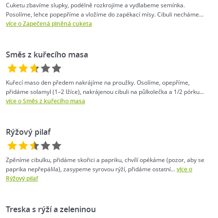
Cuketu zbavíme slupky, podélně rozkrojíme a vydlabeme semínka.
Posolíme, lehce popepříme a vložíme do zapékací mísy. Cibuli necháme...
více o Zapečená plněná cuketa
Směs z kuřecího masa
Kuřecí maso den předem nakrájíme na proužky. Osolíme, opepříme,
přidáme solamyl (1–2 lžíce), nakrájenou cibuli na půlkolečka a 1/2 pórku...
více o Směs z kuřecího masa
Rýžový pilaf
Zpěníme cibulku, přidáme skořici a papriku, chvílí opékáme (pozor, aby se
paprika nepřepálila), zasypeme syrovou rýží, přidáme ostatní...
více o
Rýžový pilaf
Treska s rýží a zeleninou