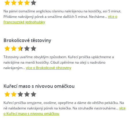
Na pánvi osmažíme anglickou slaninu nakrájenou na kostičky, asi 5 minut.
Přidáme nakrájený pórek a smažíme dalších 5 minut. Necháme...
více o
Francouzské jednohubky
Brokolicové těstoviny
Těstoviny uvaříme obvyklým způsobem. Kuřecí prsíčka upláchneme a
nakrájíme na menší kostičky. Cibuli zpěníme na oleji s nadrobno
nakrájeným...
více o Brokolicové těstoviny
Kuřecí maso s nivovou omáčkou
Kuřecí prsíčka omyjeme, osolíme, opepříme a dáme do většího pekáčku. Na
ně naklademe nakrájený pórek na kolečka. Na struhadle nastrouháme...
více
o Kuřecí maso s nivovou omáčkou