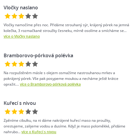
Vločky naslano
Vločky namočíme přes noc. Přidáme strouhaný sýr, krájený pórek na jemná
kolečka, 3 rozmačkané stroužky česneku, mírně osolíme a smícháme se...
více o Vločky naslano
Bramborovo-pórková polévka
Na rozpuštěném másle s olejem osmažíme nastrouhanou mrkev a
pokrájený pórek. Vše pak posypeme moukou a necháme ještě krátce
opražit....
více o Bramborovo-pórková polévka
Kuřecí s nivou
Zpěníme cibulku, na ni dáme nakrájené kuřecí maso na proužky,
orestujeme, zalijeme vodou a dusíme. Když je maso poloměkké, přidáme
nahrubo...
více o Kuřecí s nivou