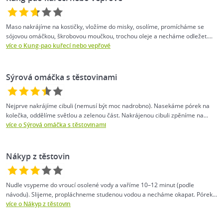
Maso nakrájíme na kostičky, vložíme do misky, osolíme, promícháme se
sójovou omáčkou, škrobovou moučkou, trochou oleje a necháme odležet....
více o Kung-pao kuřecí nebo vepřové
Sýrová omáčka s těstovinami
Nejprve nakrájíme cibuli (nemusí být moc nadrobno). Nasekáme pórek na
kolečka, oddělíme světlou a zelenou část. Nakrájenou cibuli zpěníme na...
více o Sýrová omáčka s těstovinami
Nákyp z těstovin
Nudle vsypeme do vroucí osolené vody a vaříme 10–12 minut (podle
návodu). Slijeme, propláchneme studenou vodou a necháme okapat. Pórek...
více o Nákyp z těstovin