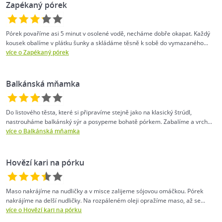
Zapékaný pórek
Pórek povaříme asi 5 minut v osolené vodě, necháme dobře okapat. Každý
kousek obalíme v plátku šunky a skládáme těsně k sobě do vymazaného...
více o Zapékaný pórek
Balkánská mňamka
Do listového těsta, které si připravíme stejně jako na klasický štrúdl,
nastrouháme balkánský sýr a posypeme bohatě pórkem. Zabalíme a vrch...
více o Balkánská mňamka
Hovězí kari na pórku
Maso nakrájíme na nudličky a v misce zalijeme sójovou omáčkou. Pórek
nakrájíme na delší nudličky. Na rozpáleném oleji opražíme maso, až se...
více o Hovězí kari na pórku