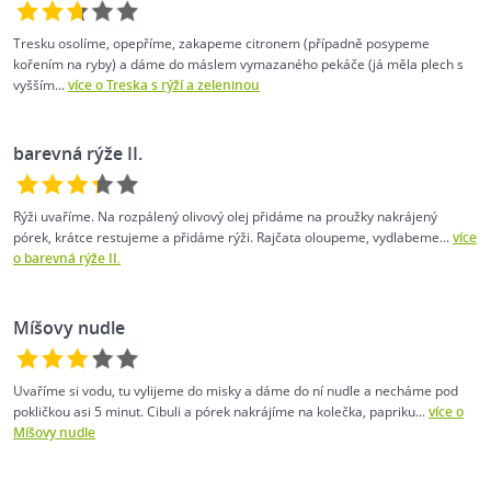
Tresku osolíme, opepříme, zakapeme citronem (případně posypeme
kořením na ryby) a dáme do máslem vymazaného pekáče (já měla plech s
vyšším...
více o Treska s rýží a zeleninou
barevná rýže II.
Rýži uvaříme. Na rozpálený olivový olej přidáme na proužky nakrájený
pórek, krátce restujeme a přidáme rýži. Rajčata oloupeme, vydlabeme...
více
o barevná rýže II.
Míšovy nudle
Uvaříme si vodu, tu vylijeme do misky a dáme do ní nudle a necháme pod
pokličkou asi 5 minut. Cibuli a pórek nakrájíme na kolečka, papriku...
více o
Míšovy nudle