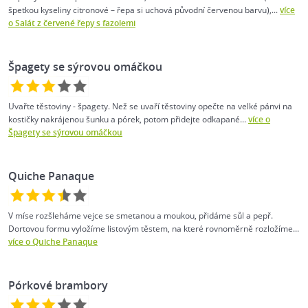
špetkou kyseliny citronové – řepa si uchová původní červenou barvu),...
více
o Salát z červené řepy s fazolemi
Špagety se sýrovou omáčkou
Uvařte těstoviny - špagety. Než se uvaří těstoviny opečte na velké pánvi na
kostičky nakrájenou šunku a pórek, potom přidejte odkapané...
více o
Špagety se sýrovou omáčkou
Quiche Panaque
V míse rozšleháme vejce se smetanou a moukou, přidáme sůl a pepř.
Dortovou formu vyložíme listovým těstem, na které rovnoměrně rozložíme...
více o Quiche Panaque
Pórkové brambory