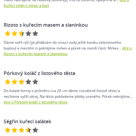
Kuřecí směs s nivou a kari
Rizoto s kuřecím masem a slaninkou
Dáme vařit rýži (já přidávám do vroucí vody ještě kostku zeleninového
bujónu) a mezitím si pokrájíme mrkev a pórek na menší části. Mrkev...
více o
Rizoto s kuřecím masem a slaninkou
Pórkový koláč z listového těsta
Do kulaté formy o průměru cca 26 cm dáme rozválené listové těsto a
necháme vyšší okraj. Na těsto poklademe plátky uzeného. Pórek nakrájíme...
více o Pórkový koláč z listového těsta
Ségřin kuřecí salátek