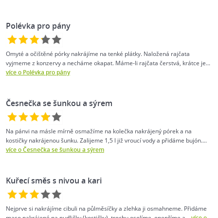
Polévka pro pány
Omyté a očištěné pórky nakrájíme na tenké plátky. Naložená rajčata
vyjmeme z konzervy a necháme okapat. Máme-li rajčata čerstvá, krátce je...
více o Polévka pro pány
Česnečka se šunkou a sýrem
Na pánvi na másle mírně osmažíme na kolečka nakrájený pórek a na
kostičky nakrájenou šunku. Zalijeme 1,5 l již vroucí vody a přidáme bujón....
více o Česnečka se šunkou a sýrem
Kuřecí směs s nivou a kari
Nejprve si nakrájíme cibuli na půlměsíčky a zlehka ji osmahneme. Přidáme
maso nakrájené na nudličky (kostičky), trochu osolíme, opepříme a...
více o