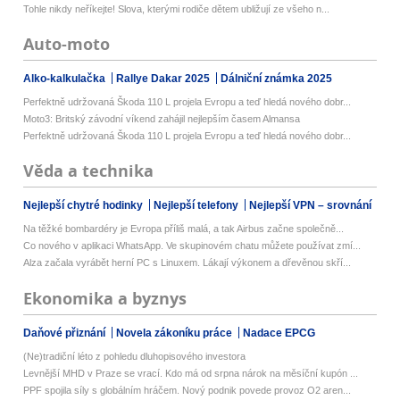
Tohle nikdy neříkejte! Slova, kterými rodiče dětem ubližují ze všeho n...
Auto-moto
Alko-kalkulačka
Rallye Dakar 2025
Dálniční známka 2025
Perfektně udržovaná Škoda 110 L projela Evropu a teď hledá nového dobr...
Moto3: Britský závodní víkend zahájil nejlepším časem Almansa
Perfektně udržovaná Škoda 110 L projela Evropu a teď hledá nového dobr...
Věda a technika
Nejlepší chytré hodinky
Nejlepší telefony
Nejlepší VPN – srovnání
Na těžké bombardéry je Evropa příliš malá, a tak Airbus začne společně...
Co nového v aplikaci WhatsApp. Ve skupinovém chatu můžete používat zmí...
Alza začala vyrábět herní PC s Linuxem. Lákají výkonem a dřevěnou skří...
Ekonomika a byznys
Daňové přiznání
Novela zákoníku práce
Nadace EPCG
(Ne)tradiční léto z pohledu dluhopisového investora
Levnější MHD v Praze se vrací. Kdo má od srpna nárok na měsíční kupón ...
PPF spojila síly s globálním hráčem. Nový podnik povede provoz O2 aren...