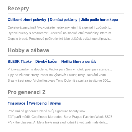
Recepty
Oblíbené zimní polévky
Domácí pekárny
Jídlo podle horoskopu
Cuketová zmrzlina? Vyzkoušejte nečekaný letní hit a geniální způsob, j...
Rychlé buchty s broskvemi: 5 receptů na sladké letní moučníky, které m...
Oopsie bread: Proteinové pečivo lehké jako obláček zvládnete připravit...
Hobby a zábava
BLESK Tlapky
Divoký kačer
Netflix filmy a seriály
Přibývá paniky na dovolené: Vnuka paní Soni v hotelu poštípaly štěnice...
Tipy na víkend: Harry Potter na výstavě! Folklor, bitvy i setkání vodn...
Sraz v šest ráno. Vrchol festivalu Tóny Dolomit zazní za úsvitu ve 300...
Pro generaci Z
#inspirace
#wellbeing
#news
Proč každá generace hledá svůj signature beauty look
Září patří módě: Co přinese Mercedes-Benz Prague Fashion Week SS27
F*ck the glasses: AI Meta brýle mají zjednodušit život, zatím ale děla...