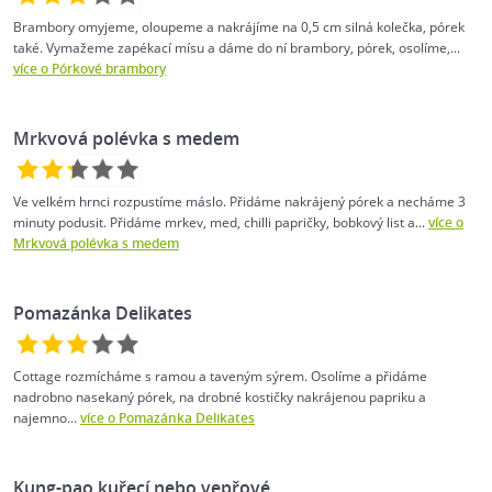
Brambory omyjeme, oloupeme a nakrájíme na 0,5 cm silná kolečka, pórek
také. Vymažeme zapékací mísu a dáme do ní brambory, pórek, osolíme,...
více o Pórkové brambory
Mrkvová polévka s medem
Ve velkém hrnci rozpustíme máslo. Přidáme nakrájený pórek a necháme 3
minuty podusit. Přidáme mrkev, med, chilli papričky, bobkový list a...
více o
Mrkvová polévka s medem
Pomazánka Delikates
Cottage rozmícháme s ramou a taveným sýrem. Osolíme a přidáme
nadrobno nasekaný pórek, na drobné kostičky nakrájenou papriku a
najemno...
více o Pomazánka Delikates
Kung-pao kuřecí nebo vepřové