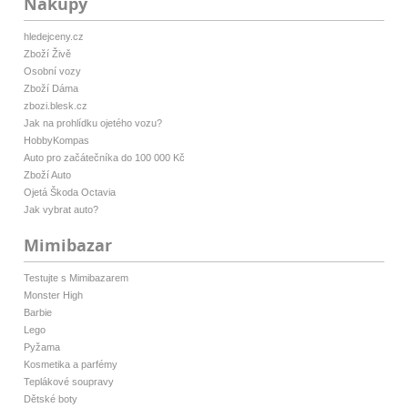
Nákupy
hledejceny.cz
Zboží Živě
Osobní vozy
Zboží Dáma
zbozi.blesk.cz
Jak na prohlídku ojetého vozu?
HobbyKompas
Auto pro začátečníka do 100 000 Kč
Zboží Auto
Ojetá Škoda Octavia
Jak vybrat auto?
Mimibazar
Testujte s Mimibazarem
Monster High
Barbie
Lego
Pyžama
Kosmetika a parfémy
Teplákové soupravy
Dětské boty