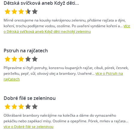
Dětská svíčková aneb Když děti…
Mírně orestujeme na kousky nakrájenou zeleninu, přidáme rajčata a dýni,
koření, trochu podlijeme vodou, osolíme. Po uvaření vyndáme koření a...
více
o Dětská svíčková aneb Když děti nechtějí zeleninu
Pstruh na rajčatech
Připravíme si čtyři pstruhy, konzervu loupaných rajčat, cibuli, pórek, česnek,
petrželku, pepř, sůl, olivový olej a brambory. Uvařené...
více o Pstruh na
rajčatech
Dobré filé se zeleninou
Oškrábané brambory nakrájíme na kolečka a dáme do vymazaného
pekáčku nebo zapékací mísy. Osolíme a opepříme. Pórek, mrkev a rajčata...
více o Dobré filé se zeleninou