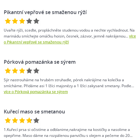
Pikantní vepřové se smaženou rýží
Uvařte rýži, sceďte, propláchněte studenou vodou a nechte vychladnout. Na
marinádu smíchejte omáčku hoisin, česnek, zázvor, jemně nakrájenou...
více
o Pikantní vepřové se smaženou rýží
Pórková pomazánka se sýrem
Sýr nastrouháme na hrubém struhadle, pórek nakrájíme na kolečka a
smícháme. Přidáme asi 1 lžíci majonézy a 1 lžíci zakysané smetany. Podle...
více o Pórková pomazánka se sýrem
Kuřecí maso se smetanou
1.Kuřecí prsa si očistíme a odblanime,nakrajime na kostičky a nasolime a
opepřime. Maso dáme na rozpálenou panvičku s olejem a pečeme do 20...