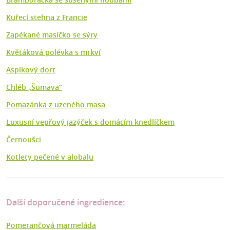
Kuřecí stehna z Francie
Zapékané masíčko se sýry
Květáková polévka s mrkví
Aspikový dort
Chléb „Šumava“
Pomazánka z uzeného masa
Luxusní vepřový jazýček s domácím knedlíčkem
Černoušci
Kotlety pečené v alobalu
Další doporučené ingredience:
Pomerančová marmeláda