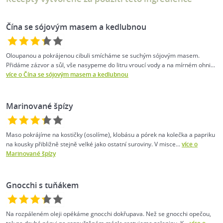
Čína se sójovým masem a kedlubnou
Oloupanou a pokrájenou cibuli smícháme se suchým sójovým masem.
Přidáme zázvor a sůl, vše nasypeme do litru vroucí vody a na mírném ohni...
více o Čína se sójovým masem a kedlubnou
Marinované špízy
Maso pokrájíme na kostičky (osolíme), klobásu a pórek na kolečka a papriku
na kousky přibližně stejně velké jako ostatní suroviny. V misce...
více o
Marinované špízy
Gnocchi s tuňákem
Na rozpáleném oleji opékáme gnocchi dokřupava. Než se gnocchi opečou,