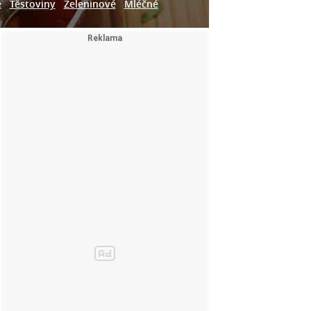
e
Těstoviny
Zeleninové
Mléčné