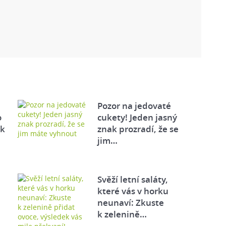
Pozor na jedovaté
o
cukety! Jeden jasný
ek
znak prozradí, že se
jim…
Svěží letní saláty,
které vás v horku
neunaví: Zkuste
k zelenině…