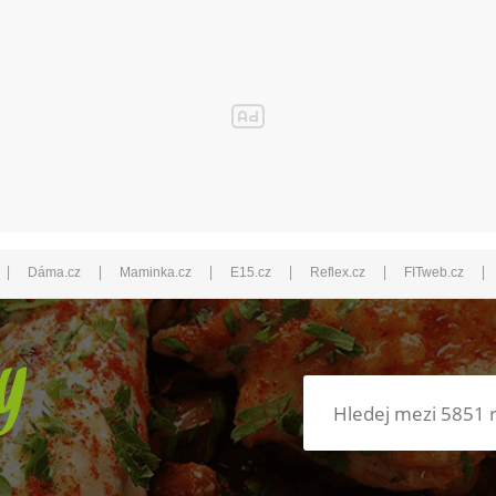
|
|
|
|
|
|
Dáma.cz
Maminka.cz
E15.cz
Reflex.cz
FITweb.cz