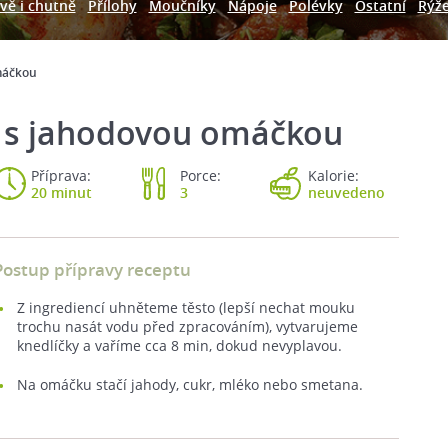
vě i chutně
Přílohy
Moučníky
Nápoje
Polévky
Ostatní
Rýž
máčkou
y s jahodovou omáčkou
Příprava:
Porce:
Kalorie:
20 minut
3
neuvedeno
Postup přípravy receptu
Z ingrediencí uhněteme těsto (lepší nechat mouku
trochu nasát vodu před zpracováním), vytvarujeme
knedlíčky a vaříme cca 8 min, dokud nevyplavou.
Na omáčku stačí jahody, cukr, mléko nebo smetana.