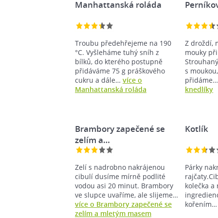
Manhattanská roláda
Perníko
Troubu předehřejeme na 190
Z droždí, 
°C. Vyšleháme tuhý sníh z
mouky při
bílků, do kterého postupně
Strouhan
přidáváme 75 g práškového
s moukou,
cukru a dále…
více o
přidáme
Manhattanská roláda
knedlíky
Brambory zapečené se
Kotlík
zelím a…
Zelí s nadrobno nakrájenou
Párky nak
cibulí dusíme mírně podlité
rajčaty.Ci
vodou asi 20 minut. Brambory
kolečka a
ve slupce uvaříme, ale slijeme…
ingredie
více o Brambory zapečené se
kořením
zelím a mletým masem