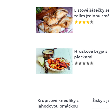
Listové šátečky s
zelím (zelnou smě
Hrušková bryja s
plackami
Krupicové knedlíky s
Šišky s
jahodovou omáčkou