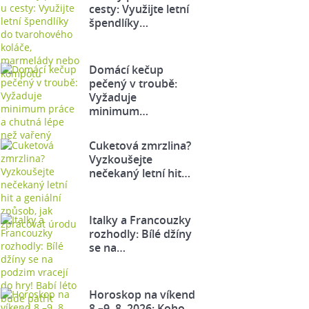
cesty: Využijte letní
špendlíky…
Domácí kečup
pečený v troubě:
Vyžaduje
minimum…
Cuketová zmrzlina?
Vyzkoušejte
nečekaný letní hit…
Italky a Francouzky
rozhodly: Bílé džíny
se na…
Horoskop na víkend
8.–9. 8. 2026: Koho