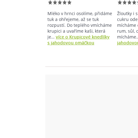
Mléko v hrnci osolíme, přidáme
Žloutky i 
tuk a ohřejeme, až se tuk
cukru ode
rozpustí. Do teplého vmícháme
mícháme d
krupici a uvaříme kaši, která
rum, sůl, 
je…
více o Krupicové knedlíky
mícháme
s jahodovou omáčkou
jahodovo