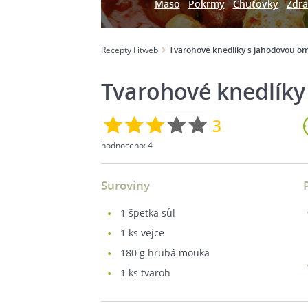
Maso
Pokrmy
Chuťovky
Zdra
Recepty Fitweb
Tvarohové knedlíky s jahodovou o
Tvarohové knedlík
3
hodnoceno:
4
Suroviny
1
špetka sůl
1
ks vejce
180
g hrubá mouka
1
ks tvaroh