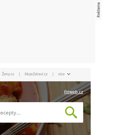
|
|
Ženy.cz
MojeZdraví.cz
více
Fitweb.cz