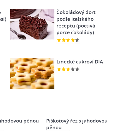
e
Čokoládový dort
sí)
podle italského
receptu (poctivá
porce čokolády)
Linecké cukroví DIA
 jahodovou pěnou
Piškotový řez s jahodovou
pěnou