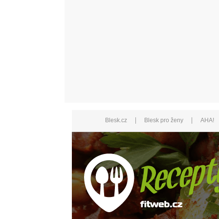
|
|
Blesk.cz
Blesk pro ženy
AHA!