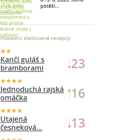
potěší…
Poslední sledované recepty
Kančí guláš s
23
bramborami
Jednoduchá rajská
16
omáčka
Utajená
13
česneková…