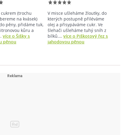
s cukrem (trochu
V misce ušleháme žloutky, do
bereme na kvásek)
kterých postupně přiléváme
o pěny, přidáme tuk,
olej a přisypáváme cukr. Ve
citronovou kůru a
šlehači ušleháme tuhý sníh z
…
více o Šišky s
bílků.…
více o Piškotový řez s
u pěnou
jahodovou pěnou