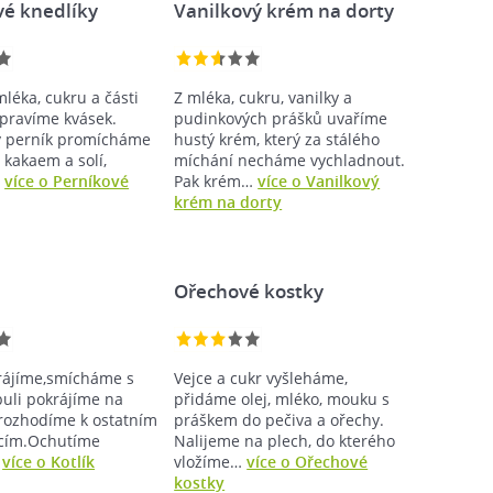
vé knedlíky
Vanilkový krém na dorty
mléka, cukru a části
Z mléka, cukru, vanilky a
pravíme kvásek.
pudinkových prášků uvaříme
ý perník promícháme
hustý krém, který za stálého
 kakaem a solí,
míchání necháme vychladnout.
…
více o Perníkové
Pak krém…
více o Vanilkový
krém na dorty
Ořechové kostky
rájíme,smícháme s
Vejce a cukr vyšleháme,
buli pokrájíme na
přidáme olej, mléko, mouku s
 rozhodíme k ostatním
práškem do pečiva a ořechy.
ncím.Ochutíme
Nalijeme na plech, do kterého
…
více o Kotlík
vložíme…
více o Ořechové
kostky