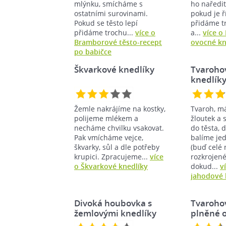
mlýnku, smícháme s
ho naředit
ostatními surovinami.
pokud je ří
Pokud se těsto lepí
přidáme t
přidáme trochu...
více o
a...
více o
Bramborové těsto-recept
ovocné kn
po babičce
Škvarkové knedlíky
Tvaroho
knedlík
Žemle nakrájíme na kostky,
Tvaroh, m
polijeme mlékem a
žloutek a 
necháme chvilku vsakovat.
do těsta, 
Pak vmícháme vejce,
balíme jed
škvarky, sůl a dle potřeby
(buď celé 
krupici. Zpracujeme...
více
rozkrojené
o Škvarkové knedlíky
dokud...
v
jahodové 
Divoká houbovka s
Tvaroho
žemlovými knedlíky
plněné 