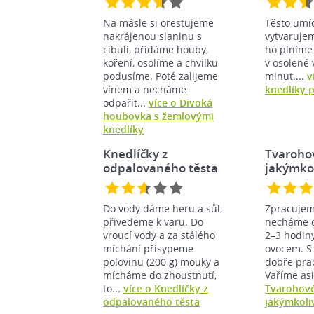
Na másle si orestujeme
Těsto umí
nakrájenou slaninu s
vytvarujem
cibulí, přidáme houby,
ho plníme
koření, osolíme a chvilku
v osolené 
podusíme. Poté zalijeme
minut....
v
vínem a necháme
knedlíky 
odpařit...
více o Divoká
houbovka s žemlovými
knedlíky
Knedlíčky z
Tvarohov
odpalovaného těsta
jakýmko
Do vody dáme heru a sůl,
Zpracujem
přivedeme k varu. Do
necháme od
vroucí vody a za stálého
2–3 hodin
míchání přisypeme
ovocem. S 
polovinu (200 g) mouky a
dobře prac
mícháme do zhoustnutí,
Vaříme asi
to...
více o Knedlíčky z
Tvarohové
odpalovaného těsta
jakýmkoli