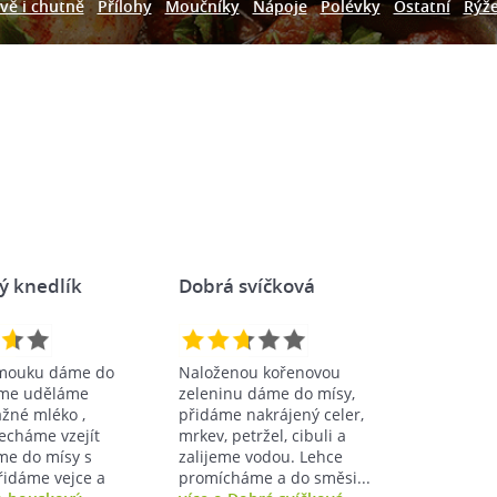
vě i chutně
Přílohy
Moučníky
Nápoje
Polévky
Ostatní
Rýž
ý knedlík
Dobrá svíčková
 mouku dáme do
Naloženou kořenovou
íme uděláme
zeleninu dáme do mísy,
ažné mléko ,
přidáme nakrájený celer,
echáme vzejít
mrkev, petržel, cibuli a
me do mísy s
zalijeme vodou. Lehce
idáme vejce a
promícháme a do směsi...