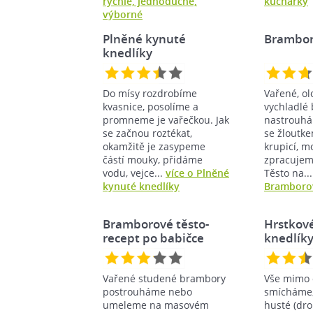
rychlé, jednoduché,
kuchařky
výborné
Plněné kynuté
Brambor
knedlíky
Do mísy rozdrobíme
Vařené, o
kvasnice, posolíme a
vychladlé
promneme je vařečkou. Jak
nastrouh
se začnou roztékat,
se žloutke
okamžitě je zasypeme
krupicí, m
částí mouky, přidáme
zpracujeme
vodu, vejce...
více o Plněné
Těsto na..
kynuté knedlíky
Bramborov
Bramborové těsto-
Hrstkov
recept po babičce
knedlík
Vařené studené brambory
Vše mimo 
postrouháme nebo
smícháme,
umeleme na masovém
husté (dro