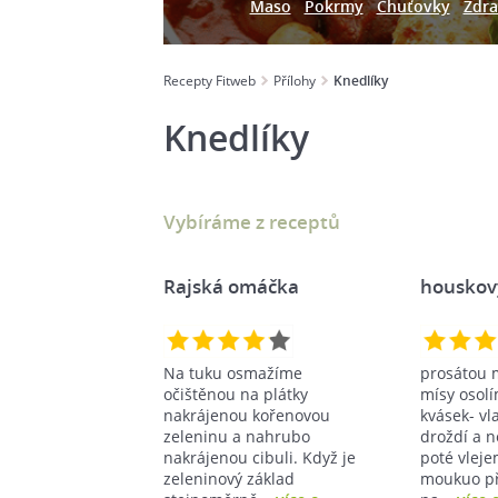
Maso
Pokrmy
Chuťovky
Zdra
Recepty Fitweb
Přílohy
Knedlíky
Knedlíky
Vybíráme z receptů
Rajská omáčka
houskov
Na tuku osmažíme
prosátou
očištěnou na plátky
mísy osol
nakrájenou kořenovou
kvásek- vl
zeleninu a nahrubo
droždí a n
nakrájenou cibuli. Když je
poté vleje
zeleninový základ
moukuo př