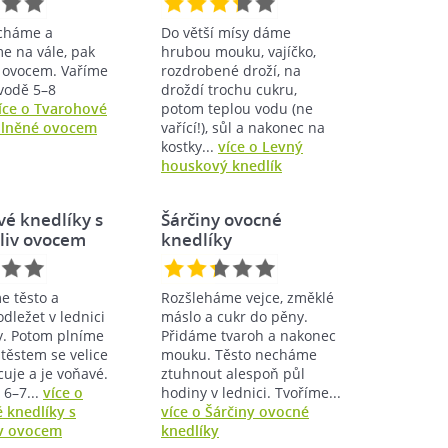
cháme a
Do větší mísy dáme
e na vále, pak
hrubou mouku, vajíčko,
 ovocem. Vaříme
rozdrobené droží, na
vodě 5–8
droždí trochu cukru,
íce o Tvarohové
potom teplou vodu (ne
plněné ovocem
vařící!), sůl a nakonec na
kostky...
více o Levný
houskový knedlík
é knedlíky s
Šárčiny ovocné
liv ovocem
knedlíky
e těsto a
Rozšleháme vejce, změklé
ležet v lednici
máslo a cukr do pěny.
y. Potom plníme
Přidáme tvaroh a nakonec
těstem se velice
mouku. Těsto necháme
uje a je voňavé.
ztuhnout alespoň půl
 6–7...
více o
hodiny v lednici. Tvoříme...
 knedlíky s
více o Šárčiny ovocné
v ovocem
knedlíky