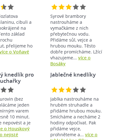
dozlatova
Syrové brambory
aninu, cibuli a
nastrouháme a
pokrájené na
vymačkáme z nich
 Tento základ
přebytečnou vodu.
trochu
Přidáme sůl, vejce a
t, přelijeme ho
hrubou mouku. Těsto
více o Voňavé
dobře promícháme. Lžící
vhazujeme...
více o
Bosáky
ý knedlík pro
Jablečné knedlíky
kuchařky
urovin (bez
Jablka nastrouháme na
plácáme jeden
hrubém struhadle a
 mírným varem
přidáme hrubou mouku.
esně 10 minut.
Smícháme a necháme 2
 nepovést a je
hodiny odpočívat. Pak
ce o Houskový
přidáme vejce,
o nejisté
prohněteme a...
více o