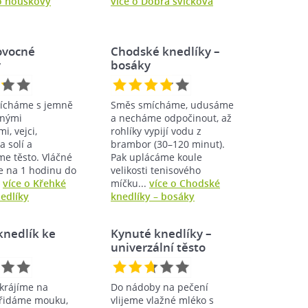
o houskový
více o Dobrá svíčková
ovocné
Chodské knedlíky –
y
bosáky
ícháme s jemně
Směs smícháme, udusáme
anými
a necháme odpočinout, až
, vejci,
rohlíky vypijí vodu z
a solí a
brambor (30–120 minut).
e těsto. Vláčné
Pak uplácáme koule
e na 1 hodinu do
velikosti tenisového
.
více o Křehké
míčku...
více o Chodské
edlíky
knedlíky – bosáky
knedlík ke
Kynuté knedlíky –
univerzální těsto
krájíme na
Do nádoby na pečení
 přidáme mouku,
vlijeme vlažné mléko s