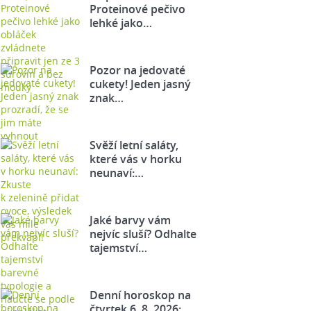
Proteinové pečivo
lehké jako…
Pozor na jedovaté
cukety! Jeden jasný
znak…
Svěží letní saláty,
které vás v horku
neunaví:…
Jaké barvy vám
nejvíc sluší? Odhalte
tajemství…
Denní horoskop na
čtvrtek 6. 8. 2026: