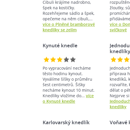
Cibuli krájíme nadrobno,
rozpuštěn
špek na kostičky.
žloutky, sů
Rozehřejeme sádlo a špek,
promíchá
opečeme na něm cibuli,...
přidáváme 
více o Plněné bramborové
více o Do
knedlíky se zelím
svíčkové
Kynuté knedle
Jednodu
knedlík
Po vypracování necháme
Jednoduchá
těsto hodinu kynout.
příprava 
Vyválíme šíšky o průměru
knedlíků, 
šest centimetrů. Šišky
rozvaříte,
necháme kynout 10 minut.
dělat o pě
Knedlíky vložíme do...
více
Nejprve si
o Kynuté knedle
Jednoduc
knedlíky
Karlovarský knedlík
Voňavé 