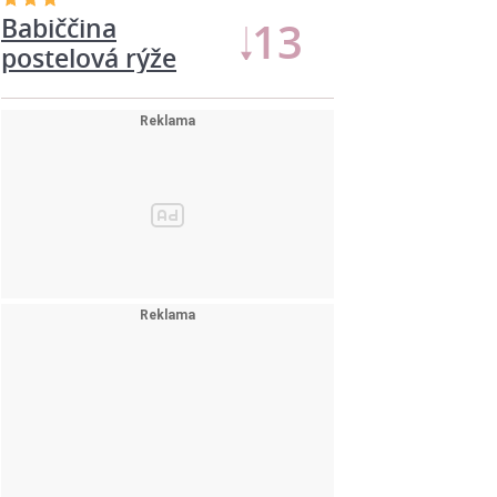
Čokoládové
13
brownies