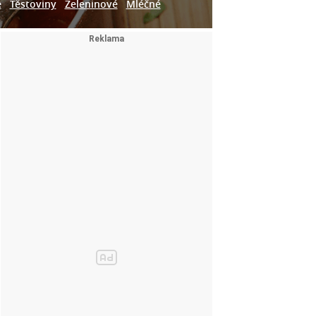
e
Těstoviny
Zeleninové
Mléčné