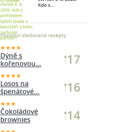
Kdo s…
Poslední sledované recepty
Dýně s
17
kořenovou…
Losos na
16
špenátové…
Babiččina
14
postelová rýže