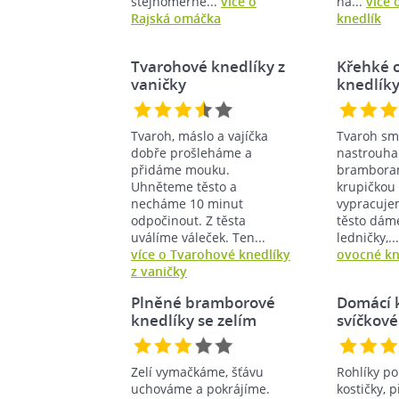
stejnoměrně...
více o
na...
více 
Rajská omáčka
knedlík
Tvarohové knedlíky z
Křehké 
vaničky
knedlík
Tvaroh, máslo a vajíčka
Tvaroh sm
dobře prošleháme a
nastrouh
přidáme mouku.
bramborami
Uhněteme těsto a
krupičkou 
necháme 10 minut
vypracujem
odpočinout. Z těsta
těsto dám
uválíme váleček. Ten...
ledničky,..
více o Tvarohové knedlíky
ovocné kn
z vaničky
Plněné bramborové
Domácí 
knedlíky se zelím
svíčkové
Zelí vymačkáme, šťávu
Rohlíky po
uchováme a pokrájíme.
kostičky,