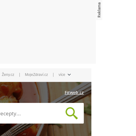
|
|
Ženy.cz
MojeZdraví.cz
více
Fitweb.cz