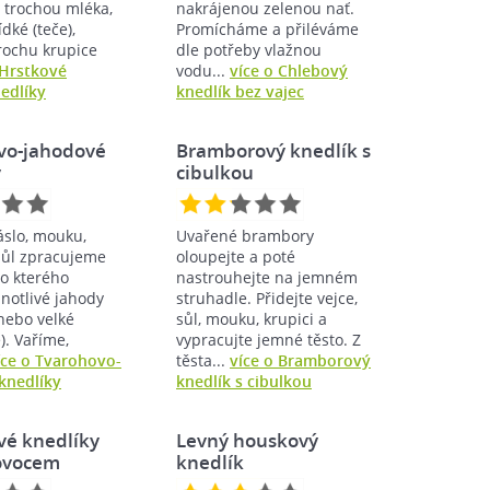
 trochou mléka,
nakrájenou zelenou nať.
dké (teče),
Promícháme a přiléváme
rochu krupice
dle potřeby vlažnou
 Hrstkové
vodu...
více o Chlebový
edlíky
knedlík bez vajec
vo-jahodové
Bramborový knedlík s
y
cibulkou
áslo, mouku,
Uvařené brambory
sůl zpracujeme
oloupejte a poté
do kterého
nastrouhejte na jemném
notlivé jahody
struhadle. Přidejte vejce,
nebo velké
sůl, mouku, krupici a
). Vaříme,
vypracujte jemné těsto. Z
íce o Tvarohovo-
těsta...
více o Bramborový
knedlíky
knedlík s cibulkou
vé knedlíky
Levný houskový
ovocem
knedlík