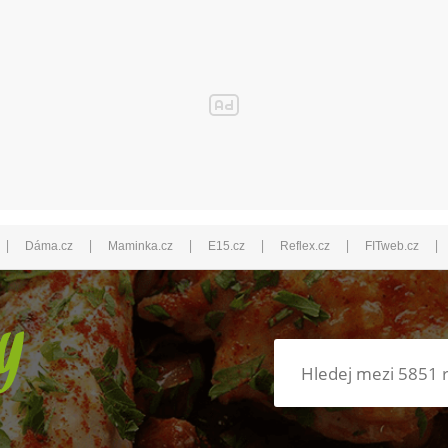
|
|
|
|
|
|
Dáma.cz
Maminka.cz
E15.cz
Reflex.cz
FITweb.cz