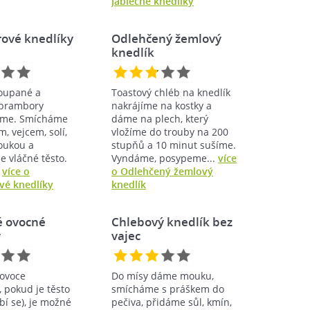
Jablečné knedlíky
ové knedlíky
Odlehčený žemlový
knedlík
loupané a
Toastový chléb na knedlík
 brambory
nakrájíme na kostky a
áme. Smícháme
dáme na plech, který
m, vejcem, solí,
vložíme do trouby na 200
oukou a
stupňů a 10 minut sušíme.
 vláčné těsto.
Vyndáme, posypeme...
více
.
více o
o Odlehčený žemlový
é knedlíky
knedlík
é ovocné
Chlebový knedlík bez
y
vajec
ovoce
Do mísy dáme mouku,
 pokud je těsto
smícháme s práškem do
bí se), je možné
pečiva, přidáme sůl, kmín,