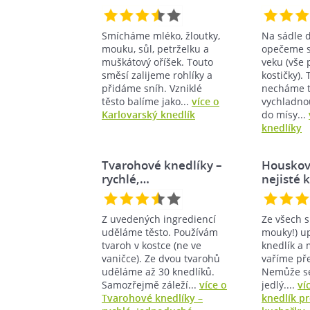
Smícháme mléko, žloutky,
Na sádle 
mouku, sůl, petrželku a
opečeme sl
muškátový oříšek. Touto
veku (vše 
směsí zalijeme rohlíky a
kostičky).
přidáme sníh. Vzniklé
necháme 
těsto balíme jako...
více o
vychladnou
Karlovarský knedlík
do mísy...
knedlíky
Tvarohové knedlíky –
Houskov
rychlé,…
nejisté 
Z uvedených ingrediencí
Ze všech s
uděláme těsto. Používám
mouky!) u
tvaroh v kostce (ne ve
knedlík a
vaničce). Ze dvou tvarohů
vaříme př
uděláme až 30 knedlíků.
Nemůže se
Samozřejmě záleží...
více o
jedlý....
ví
Tvarohové knedlíky –
knedlík pr