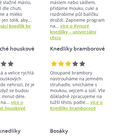
é vlažné máslo,
máslem nebo sádlem,
l dle chuti,
přidáme mouku, cukr a
me a mléko
rozdrobíme půl balíčku
jen tolik, aby...
droždí. Zapneme program
mácí knedlík ke
na...
více o Kynuté
knedlíky – univerzální
těsto
ché houskové
Knedlíky bramborové
y
 a velice rychlá
Oloupané brambory
houskových
nastrouháme na jemném
kde nehrozí, že je
struhadle, smícháme s
 když se budou
moukou, vejcem a solí. Vše
t minut déle.
důkladně zpracujeme na
 na...
více o
tužší těsto, podle...
více o
hé houskové
Knedlíky bramborové
knedlíky
Bosáky