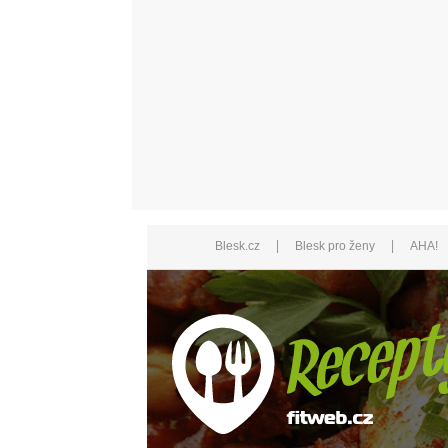
|
|
Blesk.cz
Blesk pro ženy
AHA!