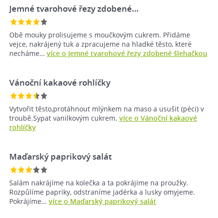
Jemné tvarohové řezy zdobené…
Obě mouky prolisujeme s moučkovým cukrem. Přidáme
vejce, nakrájený tuk a zpracujeme na hladké těsto, které
necháme…
více o Jemné tvarohové řezy zdobené šlehačkou
Vánoční kakaové rohlíčky
Vytvořit těsto,protáhnout mlýnkem na maso a usušit (péci) v
troubě.Sypat vanilkovým cukrem.
více o Vánoční kakaové
rohlíčky
Maďarský paprikový salát
Salám nakrájíme na kolečka a ta pokrájíme na proužky.
Rozpůlíme papriky, odstraníme jadérka a lusky omyjeme.
Pokrájíme…
více o Maďarský paprikový salát