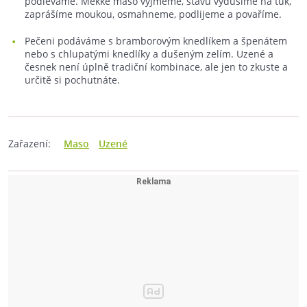
podléváme. Měkké maso vyjmeme, šťávu vydusíme na tuk,
zaprášíme moukou, osmahneme, podlijeme a povaříme.
Pečeni podáváme s bramborovým knedlíkem a špenátem
nebo s chlupatými knedlíky a dušeným zelím. Uzené a
česnek není úplně tradiční kombinace, ale jen to zkuste a
určitě si pochutnáte.
Zařazení:
Maso
Uzené