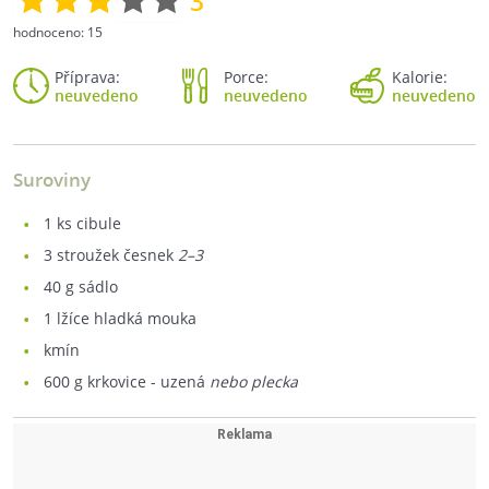
3
hodnoceno:
15
Příprava:
Porce:
Kalorie:
neuvedeno
neuvedeno
neuvedeno
Suroviny
1
ks cibule
3
stroužek česnek
2–3
40
g sádlo
1
lžíce hladká mouka
kmín
600
g krkovice - uzená
nebo plecka