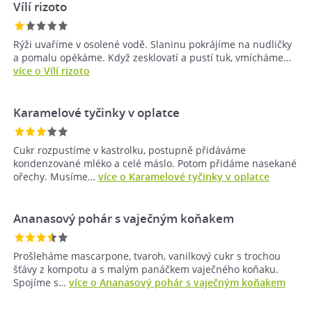
Vílí rizoto
Rýži uvaříme v osolené vodě. Slaninu pokrájíme na nudličky
a pomalu opékáme. Když zesklovatí a pustí tuk, vmícháme…
více o Vílí rizoto
Karamelové tyčinky v oplatce
Cukr rozpustíme v kastrolku, postupně přidáváme
kondenzované mléko a celé máslo. Potom přidáme nasekané
ořechy. Musíme…
více o Karamelové tyčinky v oplatce
Ananasový pohár s vaječným koňakem
Prošleháme mascarpone, tvaroh, vanilkový cukr s trochou
šťávy z kompotu a s malým panáčkem vaječného koňaku.
Spojíme s…
více o Ananasový pohár s vaječným koňakem