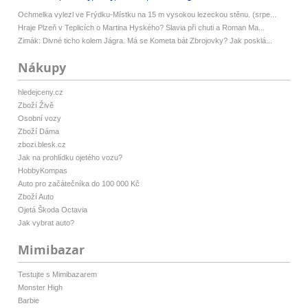
Ochmelka vylezl ve Frýdku-Místku na 15 m vysokou lezeckou stěnu. (srpe...
Hraje Plzeň v Teplicích o Martina Hyského? Slavia při chuti a Roman Ma...
Zimák: Divné ticho kolem Jágra. Má se Kometa bát Zbrojovky? Jak posklá...
Nákupy
hledejceny.cz
Zboží Živě
Osobní vozy
Zboží Dáma
zbozi.blesk.cz
Jak na prohlídku ojetého vozu?
HobbyKompas
Auto pro začátečníka do 100 000 Kč
Zboží Auto
Ojetá Škoda Octavia
Jak vybrat auto?
Mimibazar
Testujte s Mimibazarem
Monster High
Barbie