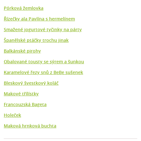
Pórková žemlovka
Řízečky ala Pavlína s hermelínem
Smažené jogurtové tyčinky na párty
Španělské ptáčky trochu jinak
Balkánské pirohy
Obalované tousty se sýrem a šunkou
Karamelové řezy snů z BeBe sušenek
Bleskový švestkový koláč
Makové třílístky
Francouzská Bageta
Holeček
Maková hrnková buchta