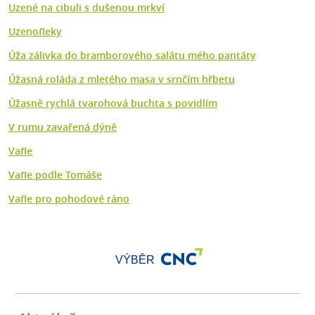
Uzené na cibuli s dušenou mrkví
Uzenofleky
Úža zálivka do bramborového salátu mého pantáty
Úžasná roláda z mletého masa v srnčím hřbetu
Úžasně rychlá tvarohová buchta s povidlím
V rumu zavařená dýně
Vafle
Vafle podle Tomáše
Vafle pro pohodové ráno
VÝBĚR