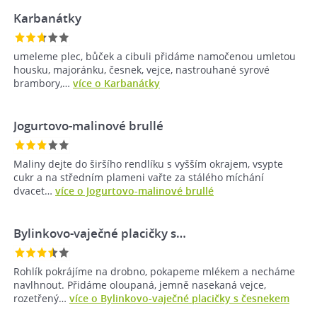
Karbanátky
umeleme plec, bůček a cibuli přidáme namočenou umletou
housku, majoránku, česnek, vejce, nastrouhané syrové
brambory,…
více o Karbanátky
Jogurtovo-malinové brullé
Maliny dejte do širšího rendlíku s vyšším okrajem, vsypte
cukr a na středním plameni vařte za stálého míchání
dvacet…
více o Jogurtovo-malinové brullé
Bylinkovo-vaječné placičky s…
Rohlík pokrájíme na drobno, pokapeme mlékem a necháme
navlhnout. Přidáme oloupaná, jemně nasekaná vejce,
rozetřený…
více o Bylinkovo-vaječné placičky s česnekem