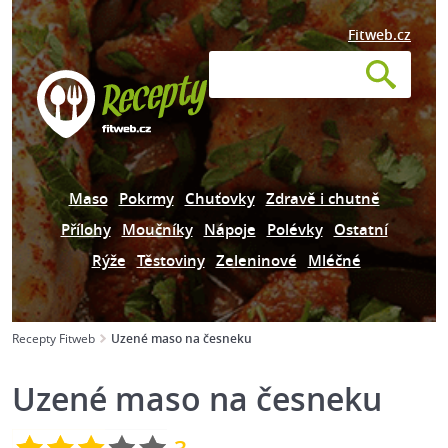
Fitweb.cz
Maso
Pokrmy
Chuťovky
Zdravě i chutně
Přílohy
Moučníky
Nápoje
Polévky
Ostatní
Rýže
Těstoviny
Zeleninové
Mléčné
Recepty Fitweb
Uzené maso na česneku
Uzené maso na česneku