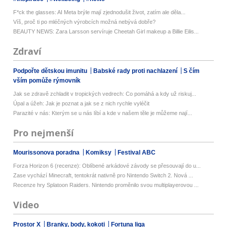
F*ck the glasses: AI Meta brýle mají zjednodušit život, zatím ale děla...
Víš, proč ti po mléčných výrobcích možná nebývá dobře?
BEAUTY NEWS: Zara Larsson servíruje Cheetah Girl makeup a Billie Eilis...
Zdraví
Podpořte dětskou imunitu
Babské rady proti nachlazení
S čím
vším pomůže rýmovník
Jak se zdravě zchladit v tropických vedrech: Co pomáhá a kdy už riskuj...
Úpal a úžeh: Jak je poznat a jak se z nich rychle vyléčit
Parazité v nás: Kterým se u nás líbí a kde v našem těle je můžeme nají...
Pro nejmenší
Mourissonova poradna
Komiksy
Festival ABC
Forza Horizon 6 (recenze): Oblíbené arkádové závody se přesouvají do u...
Zase vychází Minecraft, tentokrát nativně pro Nintendo Switch 2. Nová ...
Recenze hry Splatoon Raiders. Nintendo proměnilo svou multiplayerovou ...
Video
Prostor X
Branky, body, kokoti
Fortuna liga