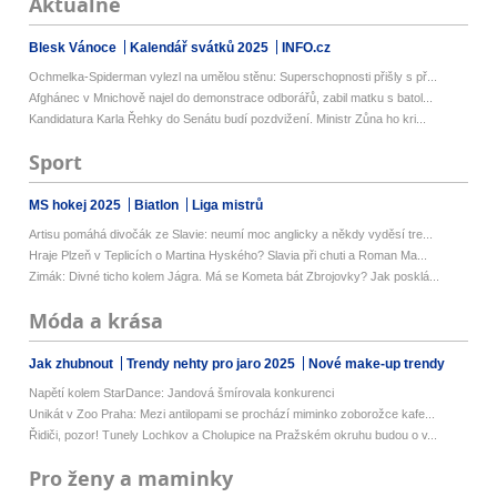
Aktuálně
Blesk Vánoce
Kalendář svátků 2025
INFO.cz
Ochmelka-Spiderman vylezl na umělou stěnu: Superschopnosti přišly s př...
Afghánec v Mnichově najel do demonstrace odborářů, zabil matku s batol...
Kandidatura Karla Řehky do Senátu budí pozdvižení. Ministr Zůna ho kri...
Sport
MS hokej 2025
Biatlon
Liga mistrů
Artisu pomáhá divočák ze Slavie: neumí moc anglicky a někdy vyděsí tre...
Hraje Plzeň v Teplicích o Martina Hyského? Slavia při chuti a Roman Ma...
Zimák: Divné ticho kolem Jágra. Má se Kometa bát Zbrojovky? Jak posklá...
Móda a krása
Jak zhubnout
Trendy nehty pro jaro 2025
Nové make-up trendy
Napětí kolem StarDance: Jandová šmírovala konkurenci
Unikát v Zoo Praha: Mezi antilopami se prochází miminko zoborožce kafe...
Řidiči, pozor! Tunely Lochkov a Cholupice na Pražském okruhu budou o v...
Pro ženy a maminky