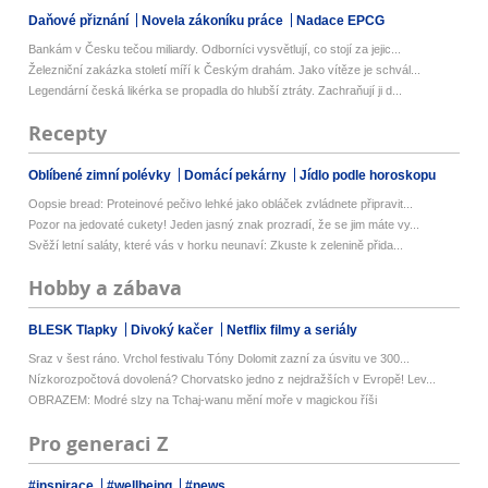
Daňové přiznání
Novela zákoníku práce
Nadace EPCG
Bankám v Česku tečou miliardy. Odborníci vysvětlují, co stojí za jejic...
Železniční zakázka století míří k Českým drahám. Jako vítěze je schvál...
Legendární česká likérka se propadla do hlubší ztráty. Zachraňují ji d...
Recepty
Oblíbené zimní polévky
Domácí pekárny
Jídlo podle horoskopu
Oopsie bread: Proteinové pečivo lehké jako obláček zvládnete připravit...
Pozor na jedovaté cukety! Jeden jasný znak prozradí, že se jim máte vy...
Svěží letní saláty, které vás v horku neunaví: Zkuste k zelenině přida...
Hobby a zábava
BLESK Tlapky
Divoký kačer
Netflix filmy a seriály
Sraz v šest ráno. Vrchol festivalu Tóny Dolomit zazní za úsvitu ve 300...
Nízkorozpočtová dovolená? Chorvatsko jedno z nejdražších v Evropě! Lev...
OBRAZEM: Modré slzy na Tchaj-wanu mění moře v magickou říši
Pro generaci Z
#inspirace
#wellbeing
#news