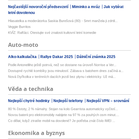
Nejčastější novoroční předsevzetí
Miminko a mráz
Jak vybírat
letní dovolenou
Hlasatelka a moderátorka Saskia Burešová (80) - Smrt manžela ji zdrtil...
Veggie Burritos
KVÍZ: Rafťáci. Otestujte své znalosti kultovní letní komedie
Auto-moto
Alko-kalkulačka
Rallye Dakar 2025
Dálniční známka 2025
Podle Antonelliho ještě potrvá, než se dostane na úroveň Norrise a Ver...
Dostupné rychlé kombíky jsou minulostí. Zábava s batohem dnes začíná a...
Nová čtyřkolka v terénních daciích jezdí bez plynu i elektricky. Už má...
Věda a technika
Nejlepší chytré hodinky
Nejlepší telefony
Nejlepší VPN – srovnání
80 % čistoty, 2 % námahy. Stojan na kolo Gearrista automaticky vyčistí...
Novou baterii pro elektromobily nabijete na 97 % za pouhých osm minut....
Co dělat, když ztratíte mobil na dovolené? Je potřeba znát číslo IMEI ...
Ekonomika a byznys